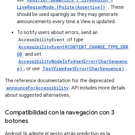
LiveRegionMode.[Polite|Assertive]}
. These
should be used sparingly as they may generate
announcements every time a View is updated.
To notify users about errors, send an
AccessibilityEvent
of type
AccessibilityEvent#CONTENT_CHANGE_TYPE_ERR
OR
and set
AccessibilityNodeInfo#setError(CharSequenc
e)
, or use
TextView#setError(CharSequence)
.
The reference documentation for the deprecated
announceForAccessibility
API includes more details
about suggested alternatives.
Compatibilidad con la navegación con 3
botones
Android 16 admite el gesto atrás predictivo en la