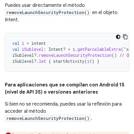
Puedes usar directamente el método
removeLaunchSecurityProtection()
en el objeto
Intent.
val
i
=
intent
val
iSublevel
:
Intent? 
=
i
.
getParcelableExtra
(
"sub
iSublevel
?.
removeLaunchSecurityProtection
()
// Opt
iSublevel
?.
let
{
startActivity
(
it
)
}
Para aplicaciones que se compilan con Android 15
(nivel de API 35) o versiones anteriores
Si bien no se recomienda, puedes usar la reflexión para
acceder al método
removeLaunchSecurityProtection()
.