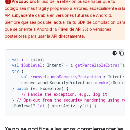
Precaución:
El uso de la reflexión puede hacer que tu
código sea más frágil y propenso a errores, especialmente si la
API subyacente cambia en versiones futuras de Android.
Siempre que sea posible, actualiza tu SDK de compilación para
que se oriente a Android 16 (nivel de API 36) o versiones
posteriores para usar la API directamente.
val
i
=
intent
val
iSublevel
:
Intent? 
=
i
.
getParcelableExtra
(
"sub
try
{
val
removeLaunchSecurityProtection
=
Intent
::
c
removeLaunchSecurityProtection
.
invoke
(
iSubleve
}
catch
(
e
:
Exception
)
{
// Handle the exception, e.g., log it
}
// Opt-out from the security hardening using ref
iSublevel
?.
let
{
startActivity
(
it
)
}
Ya no se notifica a las apps complementarias