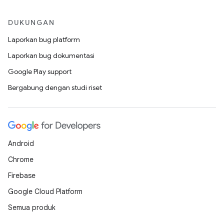
DUKUNGAN
Laporkan bug platform
Laporkan bug dokumentasi
Google Play support
Bergabung dengan studi riset
Android
Chrome
Firebase
Google Cloud Platform
Semua produk