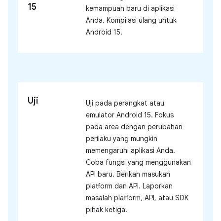
15
kemampuan baru di aplikasi
Anda. Kompilasi ulang untuk
Android 15.
Uji
Uji pada perangkat atau
emulator Android 15. Fokus
pada area dengan perubahan
perilaku yang mungkin
memengaruhi aplikasi Anda.
Coba fungsi yang menggunakan
API baru. Berikan masukan
platform dan API. Laporkan
masalah platform, API, atau SDK
pihak ketiga.