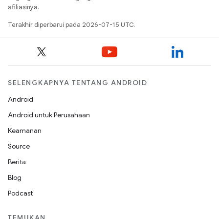
afiliasinya.
Terakhir diperbarui pada 2026-07-15 UTC.
SELENGKAPNYA TENTANG ANDROID
Android
Android untuk Perusahaan
Keamanan
Source
Berita
Blog
Podcast
TEMUKAN