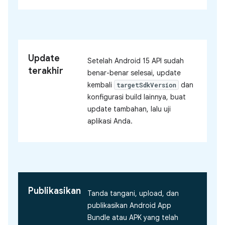
Update
Setelah Android 15 API sudah
terakhir
benar-benar selesai, update
kembali
dan
targetSdkVersion
konfigurasi build lainnya, buat
update tambahan, lalu uji
aplikasi Anda.
Publikasikan
Tanda tangani, upload, dan
publikasikan Android App
Bundle atau APK yang telah