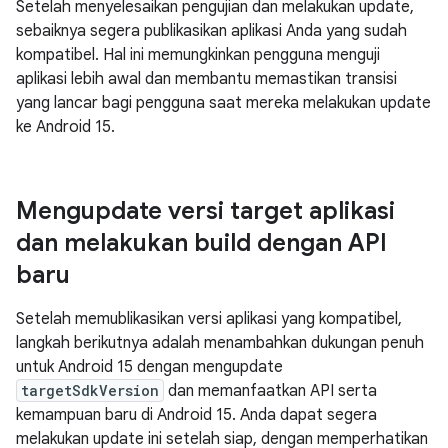
Setelah menyelesaikan pengujian dan melakukan update,
sebaiknya segera publikasikan aplikasi Anda yang sudah
kompatibel. Hal ini memungkinkan pengguna menguji
aplikasi lebih awal dan membantu memastikan transisi
yang lancar bagi pengguna saat mereka melakukan update
ke Android 15.
Mengupdate versi target aplikasi
dan melakukan build dengan API
baru
Setelah memublikasikan versi aplikasi yang kompatibel,
langkah berikutnya adalah menambahkan dukungan penuh
untuk Android 15 dengan mengupdate
targetSdkVersion
dan memanfaatkan API serta
kemampuan baru di Android 15. Anda dapat segera
melakukan update ini setelah siap, dengan memperhatikan