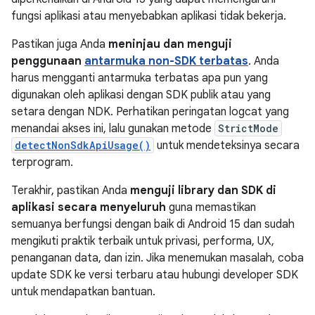
fungsi aplikasi atau menyebabkan aplikasi tidak bekerja.
Pastikan juga Anda
meninjau dan menguji
penggunaan
antarmuka non-SDK terbatas
. Anda
harus mengganti antarmuka terbatas apa pun yang
digunakan oleh aplikasi dengan SDK publik atau yang
setara dengan NDK. Perhatikan peringatan logcat yang
menandai akses ini, lalu gunakan metode
StrictMode
detectNonSdkApiUsage()
untuk mendeteksinya secara
terprogram.
Terakhir, pastikan Anda
menguji library dan SDK di
aplikasi secara menyeluruh
guna memastikan
semuanya berfungsi dengan baik di Android 15 dan sudah
mengikuti praktik terbaik untuk privasi, performa, UX,
penanganan data, dan izin. Jika menemukan masalah, coba
update SDK ke versi terbaru atau hubungi developer SDK
untuk mendapatkan bantuan.