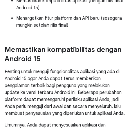
Memastikan kompatibilitas aplikasi (dengan rilis final
Android 15)
Menargetkan fitur platform dan API baru (sesegera
mungkin setelah rilis final)
Memastikan kompatibilitas dengan
Android 15
Penting untuk menguji fungsionalitas aplikasi yang ada di
Android 15 agar Anda dapat terus memberikan
pengalaman terbaik bagi pengguna yang melakukan
update ke versi terbaru Android ini. Beberapa perubahan
platform dapat memengaruhi perilaku aplikasi Anda, jadi
Anda perlu menguji dari awal dan secara menyeluruh, lalu
membuat penyesuaian yang diperlukan untuk aplikasi Anda.
Umumnya, Anda dapat menyesuaikan aplikasi dan