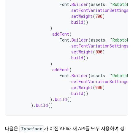
Font
.
Builder
(
assets
,
"RobotoFl
.
setFontVariationSettings
(
.
setWeight
(
700
)
.
build
()
)
.
addFont
(
Font
.
Builder
(
assets
,
"RobotoFl
.
setFontVariationSettings
(
.
setWeight
(
800
)
.
build
()
)
.
addFont
(
Font
.
Builder
(
assets
,
"RobotoFl
.
setFontVariationSettings
(
.
setWeight
(
900
)
.
build
()
).
build
()
).
build
()
다음은
Typeface
가 이전 API와 새 API를 모두 사용하여 생