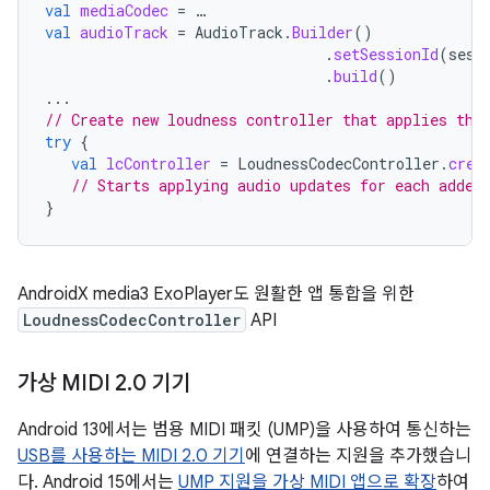
val
mediaCodec
=
…
val
audioTrack
=
AudioTrack
.
Builder
()
.
setSessionId
(
sess
.
build
()
...
// Create new loudness controller that applies the
try
{
val
lcController
=
LoudnessCodecController
.
crea
// Starts applying audio updates for each added
}
AndroidX media3 ExoPlayer도 원활한 앱 통합을 위한
LoudnessCodecController
API
가상 MIDI 2
.
0 기기
Android 13에서는 범용 MIDI 패킷 (UMP)을 사용하여 통신하는
USB를 사용하는 MIDI 2.0 기기
에 연결하는 지원을 추가했습니
다. Android 15에서는
UMP 지원을 가상 MIDI 앱으로 확장
하여