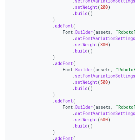
.
setFontVariationSettings
(
.
setWeight
(
200
)
.
build
()
)
.
addFont
(
Font
.
Builder
(
assets
,
"RobotoFl
.
setFontVariationSettings
(
.
setWeight
(
300
)
.
build
()
)
.
addFont
(
Font
.
Builder
(
assets
,
"RobotoFl
.
setFontVariationSettings
(
.
setWeight
(
500
)
.
build
()
)
.
addFont
(
Font
.
Builder
(
assets
,
"RobotoFl
.
setFontVariationSettings
(
.
setWeight
(
600
)
.
build
()
)
.
addFont
(