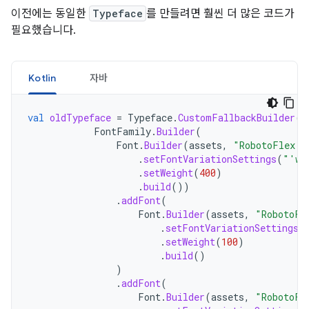
이전에는 동일한
Typeface
를 만들려면 훨씬 더 많은 코드가
필요했습니다.
Kotlin
자바
val
oldTypeface
=
Typeface
.
CustomFallbackBuilder
(
FontFamily
.
Builder
(
Font
.
Builder
(
assets
,
"RobotoFlex.t
.
setFontVariationSettings
(
"'wg
.
setWeight
(
400
)
.
build
())
.
addFont
(
Font
.
Builder
(
assets
,
"RobotoFl
.
setFontVariationSettings
(
.
setWeight
(
100
)
.
build
()
)
.
addFont
(
Font
.
Builder
(
assets
,
"RobotoFl