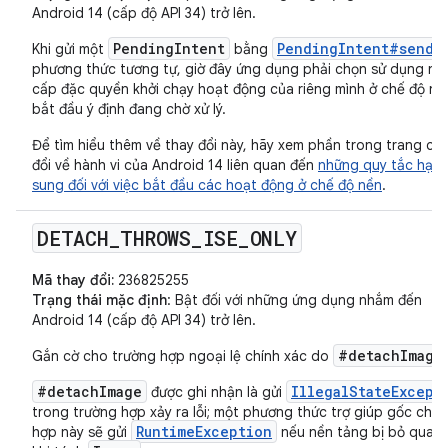
Android 14 (cấp độ API 34) trở lên.
PendingIntent
PendingIntent#send(
Khi gửi một
bằng
phương thức tương tự, giờ đây ứng dụng phải chọn sử dụng n
cấp đặc quyền khởi chạy hoạt động của riêng mình ở chế độ nề
bắt đầu ý định đang chờ xử lý.
Để tìm hiểu thêm về thay đổi này, hãy xem phần trong trang cá
đổi về hành vi của Android 14 liên quan đến
những quy tắc hạn 
sung đối với việc bắt đầu các hoạt động ở chế độ nền
.
DETACH
_
THROWS
_
ISE
_
ONLY
Mã thay đổi:
236825255
Trạng thái mặc định
: Bật đối với những ứng dụng nhắm đến
Android 14 (cấp độ API 34) trở lên.
#detachImage
Gắn cờ cho trường hợp ngoại lệ chính xác do
#detachImage
IllegalStateExcept
được ghi nhận là gửi
trong trường hợp xảy ra lỗi; một phương thức trợ giúp gốc cho
RuntimeException
hợp này sẽ gửi
nếu nền tảng bị bỏ qua t