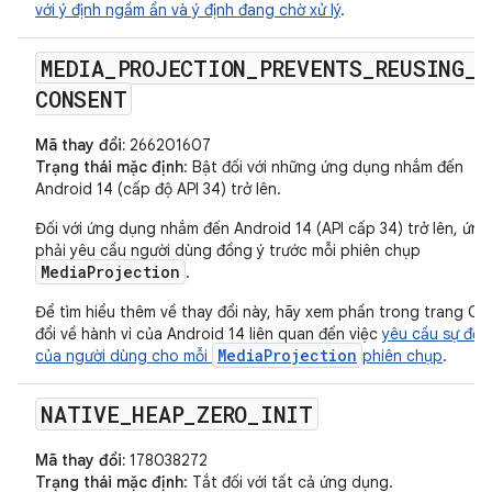
với ý định ngầm ẩn và ý định đang chờ xử lý
.
MEDIA
_
PROJECTION
_
PREVENTS
_
REUSING
_
CONSENT
Mã thay đổi:
266201607
Trạng thái mặc định
: Bật đối với những ứng dụng nhắm đến
Android 14 (cấp độ API 34) trở lên.
Đối với ứng dụng nhắm đến Android 14 (API cấp 34) trở lên, ứn
phải yêu cầu người dùng đồng ý trước mỗi phiên chụp
MediaProjection
.
Để tìm hiểu thêm về thay đổi này, hãy xem phần trong trang Cá
đổi về hành vi của Android 14 liên quan đến việc
yêu cầu sự đồn
MediaProjection
của người dùng cho mỗi
phiên chụp
.
NATIVE
_
HEAP
_
ZERO
_
INIT
Mã thay đổi:
178038272
Trạng thái mặc định
: Tắt đối với tất cả ứng dụng.