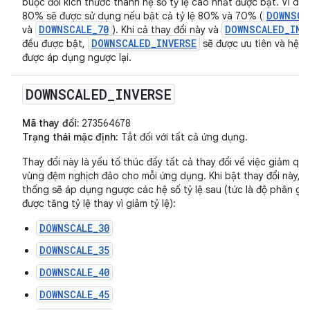
buộc đổi kích thước thành hệ số tỷ lệ cao nhất được bật. Ví dụ: 
DOWNSCA
80% sẽ được sử dụng nếu bật cả tỷ lệ 80% và 70% (
DOWNSCALE_70
DOWNSCALED_INV
và
). Khi cả thay đổi này và
DOWNSCALED_INVERSE
đều được bật,
sẽ được ưu tiên và hệ số
được áp dụng ngược lại.
DOWNSCALED
_
INVERSE
Mã thay đổi:
273564678
Trạng thái mặc định
: Tắt đối với tất cả ứng dụng.
Thay đổi này là yếu tố thúc đẩy tất cả thay đổi về việc giảm qu
vùng đệm nghịch đảo cho mỗi ứng dụng. Khi bật thay đổi này, h
thống sẽ áp dụng ngược các hệ số tỷ lệ sau (tức là độ phân giả
được tăng tỷ lệ thay vì giảm tỷ lệ):
DOWNSCALE_30
DOWNSCALE_35
DOWNSCALE_40
DOWNSCALE_45