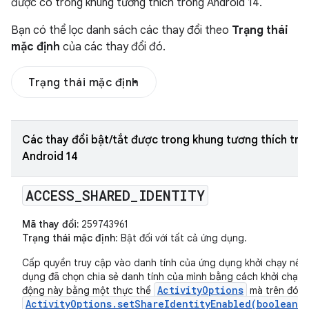
được có trong khung tương thích trong Android 14.
Bạn có thể lọc danh sách các thay đổi theo
Trạng thái
mặc định
của các thay đổi đó.
Trạng thái mặc định
Các thay đổi bật/tắt được trong khung tương thích tro
Android 14
ACCESS
_
SHARED
_
IDENTITY
Mã thay đổi:
259743961
Trạng thái mặc định
: Bật đối với tất cả ứng dụng.
Cấp quyền truy cập vào danh tính của ứng dụng khởi chạy nếu
dụng đã chọn chia sẻ danh tính của mình bằng cách khởi chạy 
ActivityOptions
động này bằng một thực thể
mà trên đó
ActivityOptions.setShareIdentityEnabled(boolean)