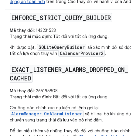
động an toàn hơn
trên trang Các thay đổi về hành vi của Androi
ENFORCE
_
STRICT
_
QUERY
_
BUILDER
Mã thay đổi:
143231523
Trạng thái mặc định
: Tắt đối với tất cả ứng dụng.
SQLiteQueryBuilder
Khi được bật,
sẽ xác minh đối số độc h
CalendarProvider2
tất cả lựa chọn truy vấn
.
EXACT
_
LISTENER
_
ALARMS
_
DROPPED
_
ON
_
CACHED
Mã thay đổi:
265195908
Trạng thái mặc định
: Bật đối với tất cả ứng dụng.
Chuông báo chính xác dự kiến có lệnh gọi lại
AlarmManager.OnAlarmListener
sẽ bị loại bỏ khi ứng dụng
chuyển sang trạng thái đã lưu vào bộ nhớ đệm.
Để tìm hiểu thêm về những thay đổi đối với chuông báo chính x