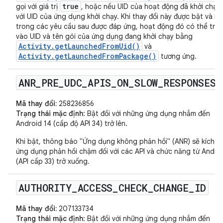
true
gọi với giá trị
, hoặc nếu UID của hoạt động đã khởi chạy
với UID của ứng dụng khởi chạy. Khi thay đổi này được bật và m
trong các yêu cầu sau được đáp ứng, hoạt động đó có thể tru
vào UID và tên gói của ứng dụng đang khởi chạy bằng
Activity.getLaunchedFromUid()
và
Activity.getLaunchedFromPackage()
tương ứng.
ANR
_
PRE
_
UDC
_
APIS
_
ON
_
SLOW
_
RESPONSES
Mã thay đổi:
258236856
Trạng thái mặc định
: Bật đối với những ứng dụng nhắm đến
Android 14 (cấp độ API 34) trở lên.
Khi bật, thông báo "Ứng dụng không phản hồi" (ANR) sẽ kích ho
ứng dụng phản hồi chậm đối với các API và chức năng từ Androi
(API cấp 33) trở xuống.
AUTHORITY
_
ACCESS
_
CHECK
_
CHANGE
_
ID
Mã thay đổi:
207133734
Trạng thái mặc định
: Bật đối với những ứng dụng nhắm đến