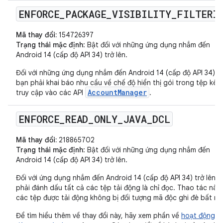
ENFORCE
_
PACKAGE
_
VISIBILITY
_
FILTERI
Mã thay đổi:
154726397
Trạng thái mặc định
: Bật đối với những ứng dụng nhắm đến
Android 14 (cấp độ API 34) trở lên.
Đối với những ứng dụng nhắm đến Android 14 (cấp độ API 34) tr
bạn phải khai báo nhu cầu về chế độ hiển thị gói trong tệp kê k
AccountManager
truy cập vào các API
.
ENFORCE
_
READ
_
ONLY
_
JAVA
_
DCL
Mã thay đổi:
218865702
Trạng thái mặc định
: Bật đối với những ứng dụng nhắm đến
Android 14 (cấp độ API 34) trở lên.
Đối với ứng dụng nhắm đến Android 14 (cấp độ API 34) trở lên, 
phải đánh dấu tất cả các tệp tải động là chỉ đọc. Thao tác này
các tệp được tải động không bị đối tượng mã độc ghi đè bất ng
Để tìm hiểu thêm về thay đổi này, hãy xem phần về
hoạt động tả