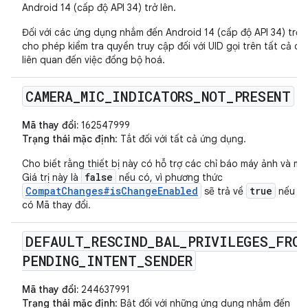
Android 14 (cấp độ API 34) trở lên.
Đối với các ứng dụng nhắm đến Android 14 (cấp độ API 34) trở l
cho phép kiểm tra quyền truy cập đối với UID gọi trên tất cả cá
liên quan đến việc đồng bộ hoá.
CAMERA
_
MIC
_
INDICATORS
_
NOT
_
PRESENT
Mã thay đổi:
162547999
Trạng thái mặc định
: Tắt đối với tất cả ứng dụng.
Cho biết rằng thiết bị này có hỗ trợ các chỉ báo máy ảnh và mic
false
Giá trị này là
nếu có, vì phương thức
CompatChanges#isChangeEnabled
true
sẽ trả về
nếu k
có Mã thay đổi.
DEFAULT
_
RESCIND
_
BAL
_
PRIVILEGES
_
FROM
PENDING
_
INTENT
_
SENDER
Mã thay đổi:
244637991
Trạng thái mặc định
: Bật đối với những ứng dụng nhắm đến