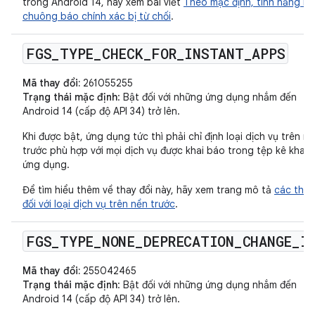
trong Android 14, hãy xem bài viết
Theo mặc định, tính năng lên
chuông báo chính xác bị từ chối
.
FGS
_
TYPE
_
CHECK
_
FOR
_
INSTANT
_
APPS
Mã thay đổi:
261055255
Trạng thái mặc định
: Bật đối với những ứng dụng nhắm đến
Android 14 (cấp độ API 34) trở lên.
Khi được bật, ứng dụng tức thì phải chỉ định loại dịch vụ trên n
trước phù hợp với mọi dịch vụ được khai báo trong tệp kê khai 
ứng dụng.
Để tìm hiểu thêm về thay đổi này, hãy xem trang mô tả
các thay
đối với loại dịch vụ trên nền trước
.
FGS
_
TYPE
_
NONE
_
DEPRECATION
_
CHANGE
_
I
Mã thay đổi:
255042465
Trạng thái mặc định
: Bật đối với những ứng dụng nhắm đến
Android 14 (cấp độ API 34) trở lên.