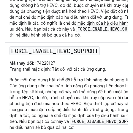
dụng không hỗ trợ HEVC, do đó, buộc chuyển mã khi truy cập n
dung đa phương tiện được mã hoá theo HEVC. Việc đặt cờ này 
đè mọi chế độ mặc định cấp hệ điều hành đối với ứng dụng. Trạn
mặc định là tắt, có nghĩa là chế độ mặc định của hệ điều hành 
FORCE_ENABLE_HEVC_SUPP
ưu tiên. Nếu bạn bật cả cờ này và
thì hệ điều hành sẽ bỏ qua cả hai cờ.
FORCE
_
ENABLE
_
HEVC
_
SUPPORT
Mã thay đổi:
174228127
Trạng thái mặc định
: Tắt đối với tất cả ứng dụng.
Buộc một ứng dụng bật chế độ hỗ trợ tính năng đa phương tiệ
Các ứng dụng nên khai báo tính năng đa phương tiện được hỗ t
trong tệp kê khai, nhưng cờ này có thể dùng để buộc một ứng
hỗ trợ HEVC, do đó, tránh chuyển mã khi truy cập vào nội dung
phương tiện được mã hoá theo HEVC. Việc thiết lập cờ này sẽ g
mọi giá trị mặc định cấp hệ điều hành đối với ứng dụng. Trạng t
định là tắt, có nghĩa là chế độ mặc định của hệ điều hành sẽ đư
FORCE_DISABLE_HEVC_SUPPO
tiên. Nếu bạn bật cả cờ này và
hệ điều hành sẽ bỏ qua cả hai cờ.