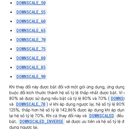
DOWNSCALE_50
DOWNSCALE_55
DOWNSCALE_60
DOWNSCALE_65
DOWNSCALE_70
DOWNSCALE_75
DOWNSCALE_80
DOWNSCALE_85
DOWNSCALE_90
Khi thay đổi này được bật đối với một gói ứng dụng, ứng dụng s
buộc đổi kích thước thành hệ số tỷ lệ thấp nhất được bật. Ví dụ:
DOWNSCA
80% sẽ được sử dụng nếu bật cả tỷ lệ 80% và 70% (
DOWNSCALE_70
và
) vì khi áp dụng ngược lại, hệ số tỷ lệ 80% 
125%, thấp hơn hệ số tỷ lệ 142,86% được áp dụng khi áp dụng
DOWNSCALED
lại hệ số tỷ lệ 70%. Khi cả thay đổi này và
đều đ
DOWNSCALED_INVERSE
bật,
sẽ được ưu tiên và hệ số tỷ lệ đư
dụng ngược lại.