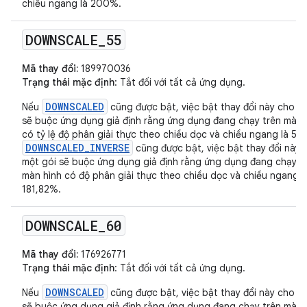
chiều ngang là 200%.
DOWNSCALE
_
55
Mã thay đổi:
189970036
Trạng thái mặc định
: Tắt đối với tất cả ứng dụng.
DOWNSCALED
Nếu
cũng được bật, việc bật thay đổi này cho m
sẽ buộc ứng dụng giả định rằng ứng dụng đang chạy trên màn 
có tỷ lệ độ phân giải thực theo chiều dọc và chiều ngang là 55
DOWNSCALED_INVERSE
cũng được bật, việc bật thay đổi này 
một gói sẽ buộc ứng dụng giả định rằng ứng dụng đang chạy t
màn hình có độ phân giải thực theo chiều dọc và chiều ngang l
181,82%.
DOWNSCALE
_
60
Mã thay đổi:
176926771
Trạng thái mặc định
: Tắt đối với tất cả ứng dụng.
DOWNSCALED
Nếu
cũng được bật, việc bật thay đổi này cho m
sẽ buộc ứng dụng giả định rằng ứng dụng đang chạy trên màn 