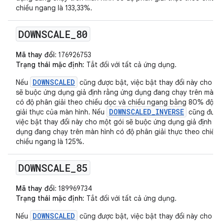
chiều ngang là 133,33%.
DOWNSCALE
_
80
Mã thay đổi:
176926753
Trạng thái mặc định
: Tắt đối với tất cả ứng dụng.
DOWNSCALED
Nếu
cũng được bật, việc bật thay đổi này cho m
sẽ buộc ứng dụng giả định rằng ứng dụng đang chạy trên màn 
có độ phân giải theo chiều dọc và chiều ngang bằng 80% độ 
DOWNSCALED_INVERSE
giải thực của màn hình. Nếu
cũng được
việc bật thay đổi này cho một gói sẽ buộc ứng dụng giả định r
dụng đang chạy trên màn hình có độ phân giải thực theo chiều
chiều ngang là 125%.
DOWNSCALE
_
85
Mã thay đổi:
189969734
Trạng thái mặc định
: Tắt đối với tất cả ứng dụng.
DOWNSCALED
Nếu
cũng được bật, việc bật thay đổi này cho m