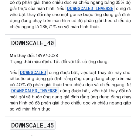
có độ phân giải theo chiều dọc và chiều ngang bằng 35% độ p
DOWNSCALED_INVERSE
giải thực của màn hình. Nếu
cũng được
việc bật thay đổi này cho một gói sẽ buộc ứng dụng giả định r
dụng đang chạy trên màn hình có độ phân giải theo chiều dọc 
chiều ngang là 285,71% so với màn hình thực.
DOWNSCALE
_
40
Mã thay đổi:
189970038
Trạng thái mặc định
: Tắt đối với tất cả ứng dụng.
DOWNSCALED
Nếu
cũng được bật, việc bật thay đổi này cho m
sẽ buộc ứng dụng giả định rằng ứng dụng đang chạy trên màn 
có 40% độ phân giải thực theo chiều dọc và chiều ngang. Nếu
DOWNSCALED_INVERSE
cũng được bật, việc bật thay đổi này 
một gói sẽ buộc ứng dụng giả định rằng ứng dụng đang chạy t
màn hình có độ phân giải theo chiều dọc và chiều ngang gấp 
so với màn hình thực.
DOWNSCALE
_
45