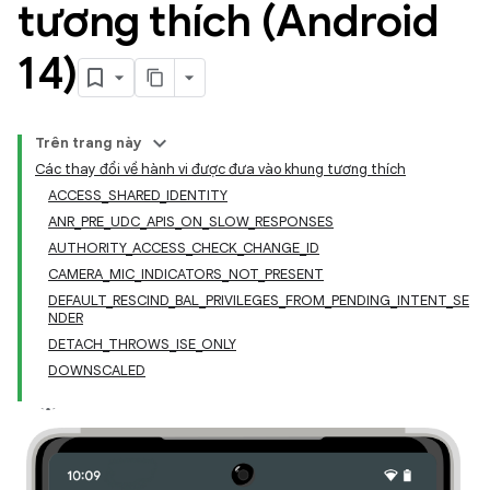
tương thích (Android
14)
Trên trang này
Các thay đổi về hành vi được đưa vào khung tương thích
ACCESS_SHARED_IDENTITY
ANR_PRE_UDC_APIS_ON_SLOW_RESPONSES
AUTHORITY_ACCESS_CHECK_CHANGE_ID
CAMERA_MIC_INDICATORS_NOT_PRESENT
DEFAULT_RESCIND_BAL_PRIVILEGES_FROM_PENDING_INTENT_SE
NDER
DETACH_THROWS_ISE_ONLY
DOWNSCALED