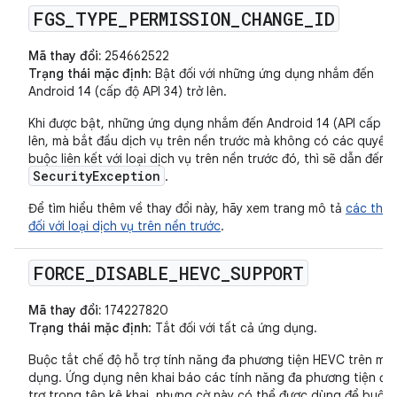
FGS
_
TYPE
_
PERMISSION
_
CHANGE
_
ID
Mã thay đổi:
254662522
Trạng thái mặc định
: Bật đối với những ứng dụng nhắm đến
Android 14 (cấp độ API 34) trở lên.
Khi được bật, những ứng dụng nhắm đến Android 14 (API cấp 34
lên, mà bắt đầu dịch vụ trên nền trước mà không có các quyền
buộc liên kết với loại dịch vụ trên nền trước đó, thì sẽ dẫn đến
SecurityException
.
Để tìm hiểu thêm về thay đổi này, hãy xem trang mô tả
các thay
đối với loại dịch vụ trên nền trước
.
FORCE
_
DISABLE
_
HEVC
_
SUPPORT
Mã thay đổi:
174227820
Trạng thái mặc định
: Tắt đối với tất cả ứng dụng.
Buộc tắt chế độ hỗ trợ tính năng đa phương tiện HEVC trên mộ
dụng. Ứng dụng nên khai báo các tính năng đa phương tiện đư
trợ trong tệp kê khai, nhưng cờ này có thể được dùng để buộc