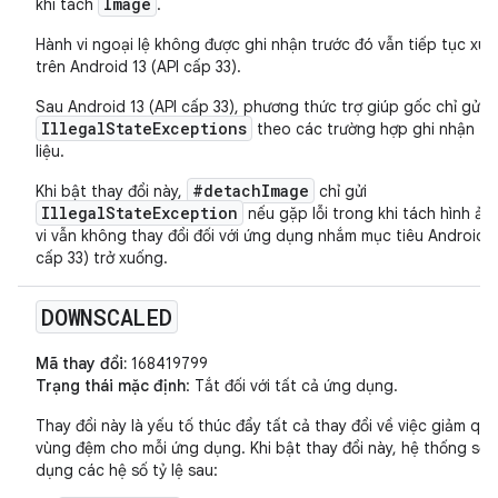
Image
khi tách
.
Hành vi ngoại lệ không được ghi nhận trước đó vẫn tiếp tục xuấ
trên Android 13 (API cấp 33).
Sau Android 13 (API cấp 33), phương thức trợ giúp gốc chỉ gửi
IllegalStateExceptions
theo các trường hợp ghi nhận tro
liệu.
#detachImage
Khi bật thay đổi này,
chỉ gửi
IllegalStateException
nếu gặp lỗi trong khi tách hình ản
vi vẫn không thay đổi đối với ứng dụng nhắm mục tiêu Android 1
cấp 33) trở xuống.
DOWNSCALED
Mã thay đổi:
168419799
Trạng thái mặc định
: Tắt đối với tất cả ứng dụng.
Thay đổi này là yếu tố thúc đẩy tất cả thay đổi về việc giảm qu
vùng đệm cho mỗi ứng dụng. Khi bật thay đổi này, hệ thống sẽ 
dụng các hệ số tỷ lệ sau: