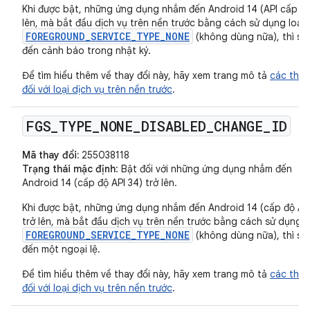
Khi được bật, những ứng dụng nhắm đến Android 14 (API cấp 34
lên, mà bắt đầu dịch vụ trên nền trước bằng cách sử dụng loại
FOREGROUND_SERVICE_TYPE_NONE
(không dùng nữa), thì sẽ
đến cảnh báo trong nhật ký.
Để tìm hiểu thêm về thay đổi này, hãy xem trang mô tả
các thay
đối với loại dịch vụ trên nền trước
.
FGS
_
TYPE
_
NONE
_
DISABLED
_
CHANGE
_
ID
Mã thay đổi:
255038118
Trạng thái mặc định
: Bật đối với những ứng dụng nhắm đến
Android 14 (cấp độ API 34) trở lên.
Khi được bật, những ứng dụng nhắm đến Android 14 (cấp độ API
trở lên, mà bắt đầu dịch vụ trên nền trước bằng cách sử dụng l
FOREGROUND_SERVICE_TYPE_NONE
(không dùng nữa), thì sẽ
đến một ngoại lệ.
Để tìm hiểu thêm về thay đổi này, hãy xem trang mô tả
các thay
đối với loại dịch vụ trên nền trước
.