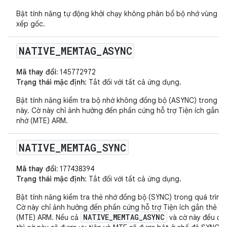
Bật tính năng tự động khởi chạy không phân bổ bộ nhớ vùng nh
xếp gốc.
NATIVE
_
MEMTAG
_
ASYNC
Mã thay đổi:
145772972
Trạng thái mặc định
: Tắt đối với tất cả ứng dụng.
Bật tính năng kiểm tra bộ nhớ không đồng bộ (ASYNC) trong qu
này. Cờ này chỉ ảnh hưởng đến phần cứng hỗ trợ Tiện ích gắn t
nhớ (MTE) ARM.
NATIVE
_
MEMTAG
_
SYNC
Mã thay đổi:
177438394
Trạng thái mặc định
: Tắt đối với tất cả ứng dụng.
Bật tính năng kiểm tra thẻ nhớ đồng bộ (SYNC) trong quá trình 
Cờ này chỉ ảnh hưởng đến phần cứng hỗ trợ Tiện ích gắn thẻ b
NATIVE_MEMTAG_ASYNC
(MTE) ARM. Nếu cả
và cờ này đều đư