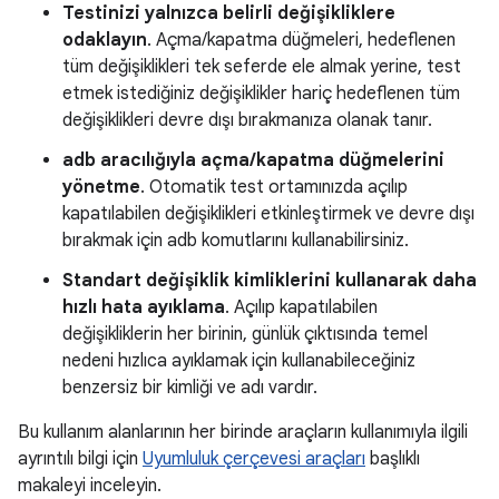
Testinizi yalnızca belirli değişikliklere
odaklayın
. Açma/kapatma düğmeleri, hedeflenen
tüm değişiklikleri tek seferde ele almak yerine, test
etmek istediğiniz değişiklikler hariç hedeflenen tüm
değişiklikleri devre dışı bırakmanıza olanak tanır.
adb aracılığıyla açma/kapatma düğmelerini
yönetme
. Otomatik test ortamınızda açılıp
kapatılabilen değişiklikleri etkinleştirmek ve devre dışı
bırakmak için adb komutlarını kullanabilirsiniz.
Standart değişiklik kimliklerini kullanarak daha
hızlı hata ayıklama
. Açılıp kapatılabilen
değişikliklerin her birinin, günlük çıktısında temel
nedeni hızlıca ayıklamak için kullanabileceğiniz
benzersiz bir kimliği ve adı vardır.
Bu kullanım alanlarının her birinde araçların kullanımıyla ilgili
ayrıntılı bilgi için
Uyumluluk çerçevesi araçları
başlıklı
makaleyi inceleyin.