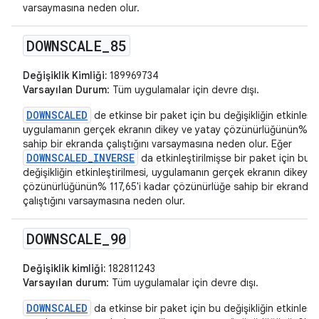
varsaymasına neden olur.
DOWNSCALE
_
85
Değişiklik Kimliği:
189969734
Varsayılan Durum
: Tüm uygulamalar için devre dışı.
DOWNSCALED
de etkinse bir paket için bu değişikliğin etkinleşti
uygulamanın gerçek ekranın dikey ve yatay çözünürlüğünün% 85
sahip bir ekranda çalıştığını varsaymasına neden olur. Eğer
DOWNSCALED_INVERSE
da etkinleştirilmişse bir paket için bu
değişikliğin etkinleştirilmesi, uygulamanın gerçek ekranın dikey v
çözünürlüğünün% 117,65'i kadar çözünürlüğe sahip bir ekranda
çalıştığını varsaymasına neden olur.
DOWNSCALE
_
90
Değişiklik kimliği:
182811243
Varsayılan durum
: Tüm uygulamalar için devre dışı.
DOWNSCALED
da etkinse bir paket için bu değişikliğin etkinleşti