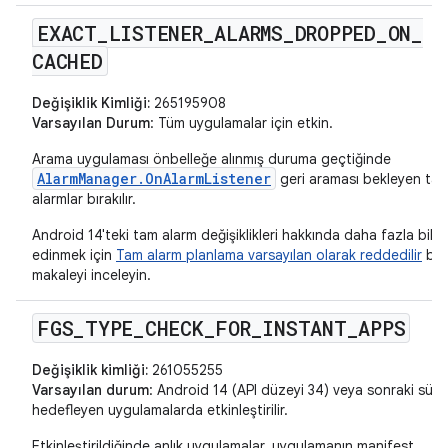
EXACT
_
LISTENER
_
ALARMS
_
DROPPED
_
ON
_
CACHED
Değişiklik Kimliği:
265195908
Varsayılan Durum
: Tüm uygulamalar için etkin.
Arama uygulaması önbelleğe alınmış duruma geçtiğinde
AlarmManager.OnAlarmListener
geri araması bekleyen ta
alarmlar bırakılır.
Android 14'teki tam alarm değişiklikleri hakkında daha fazla bilgi
edinmek için
Tam alarm planlama varsayılan olarak reddedilir
başl
makaleyi inceleyin.
FGS
_
TYPE
_
CHECK
_
FOR
_
INSTANT
_
APPS
Değişiklik kimliği:
261055255
Varsayılan durum
: Android 14 (API düzeyi 34) veya sonraki sürü
hedefleyen uygulamalarda etkinleştirilir.
Etkinleştirildiğinde anlık uygulamalar, uygulamanın manifest