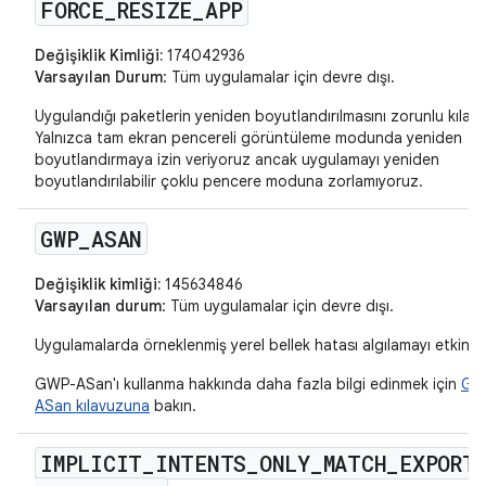
FORCE
_
RESIZE
_
APP
Değişiklik Kimliği:
174042936
Varsayılan Durum
: Tüm uygulamalar için devre dışı.
Uygulandığı paketlerin yeniden boyutlandırılmasını zorunlu kılar.
Yalnızca tam ekran pencereli görüntüleme modunda yeniden
boyutlandırmaya izin veriyoruz ancak uygulamayı yeniden
boyutlandırılabilir çoklu pencere moduna zorlamıyoruz.
GWP
_
ASAN
Değişiklik kimliği:
145634846
Varsayılan durum
: Tüm uygulamalar için devre dışı.
Uygulamalarda örneklenmiş yerel bellek hatası algılamayı etkinleşt
GWP-ASan'ı kullanma hakkında daha fazla bilgi edinmek için
GW
ASan kılavuzuna
bakın.
IMPLICIT
_
INTENTS
_
ONLY
_
MATCH
_
EXPORT