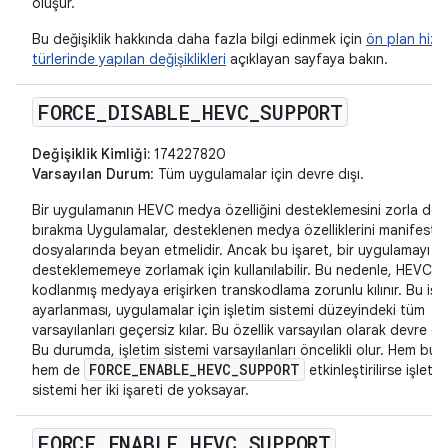
oluşur.
Bu değişiklik hakkında daha fazla bilgi edinmek için
ön plan hizm
türlerinde yapılan değişiklikleri
açıklayan sayfaya bakın.
FORCE
_
DISABLE
_
HEVC
_
SUPPORT
Değişiklik Kimliği:
174227820
Varsayılan Durum
: Tüm uygulamalar için devre dışı.
Bir uygulamanın HEVC medya özelliğini desteklemesini zorla devr
bırakma Uygulamalar, desteklenen medya özelliklerini manifest
dosyalarında beyan etmelidir. Ancak bu işaret, bir uygulamayı H
desteklememeye zorlamak için kullanılabilir. Bu nedenle, HEVC'y
kodlanmış medyaya erişirken transkodlama zorunlu kılınır. Bu işa
ayarlanması, uygulamalar için işletim sistemi düzeyindeki tüm
varsayılanları geçersiz kılar. Bu özellik varsayılan olarak devre dış
Bu durumda, işletim sistemi varsayılanları öncelikli olur. Hem bu i
FORCE_ENABLE_HEVC_SUPPORT
hem de
etkinleştirilirse işletim
sistemi her iki işareti de yoksayar.
FORCE
_
ENABLE
_
HEVC
_
SUPPORT