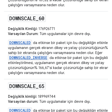
çözünürlüğünün% 181,82'si kadar çözünürlüğe sahip bir ekrand
çalıştığını varsaymasına neden olur.
DOWNSCALE
_
60
Değişiklik Kimliği:
176926771
Varsayılan Durum
: Tüm uygulamalar için devre dışı.
DOWNSCALED
da etkinse bir paket için bu değişikliğin etkinleşti
uygulamanın gerçek ekranın dikey ve yatay çözünürlüğünün% 6
sahip bir ekranda çalıştığını varsaymasına neden olur. Eğer
DOWNSCALED_INVERSE
da etkinse bir paket için bu değişikliği
etkinleştirilmesi, uygulamanın gerçek ekranın dikey ve yatay
çözünürlüğünün% 166,67'si kadar çözünürlüğe sahip bir ekrand
çalıştığını varsaymasına neden olur.
DOWNSCALE
_
65
Değişiklik kimliği:
189969744
Varsayılan durum
: Tüm uygulamalar için devre dışı.
DOWNSCALED
da etkinse bir paket için bu değişikliğin etkinleşti