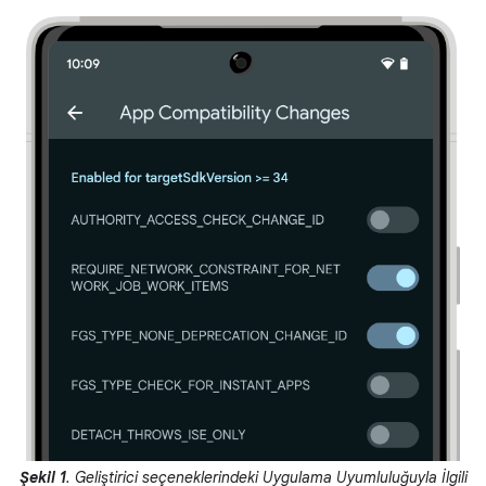
Şekil 1
. Geliştirici seçeneklerindeki Uygulama Uyumluluğuyla İlgili