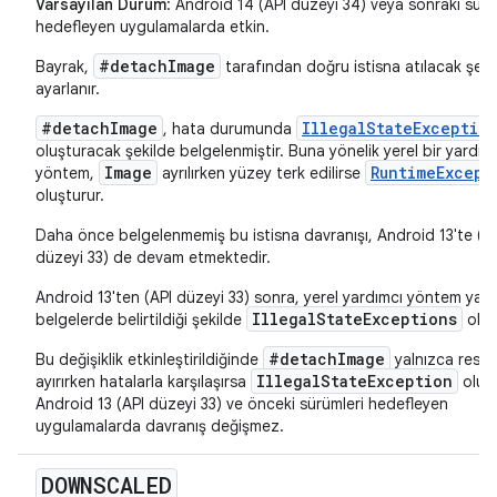
Varsayılan Durum
: Android 14 (API düzeyi 34) veya sonraki sürü
hedefleyen uygulamalarda etkin.
#detachImage
Bayrak,
tarafından doğru istisna atılacak şeki
ayarlanır.
#detachImage
IllegalStateExceptio
, hata durumunda
oluşturacak şekilde belgelenmiştir. Buna yönelik yerel bir yardım
Image
RuntimeExcept
yöntem,
ayrılırken yüzey terk edilirse
oluşturur.
Daha önce belgelenmemiş bu istisna davranışı, Android 13'te (A
düzeyi 33) de devam etmektedir.
Android 13'ten (API düzeyi 33) sonra, yerel yardımcı yöntem yaln
IllegalStateExceptions
belgelerde belirtildiği şekilde
oluş
#detachImage
Bu değişiklik etkinleştirildiğinde
yalnızca resmi
IllegalStateException
ayırırken hatalarla karşılaşırsa
oluşt
Android 13 (API düzeyi 33) ve önceki sürümleri hedefleyen
uygulamalarda davranış değişmez.
DOWNSCALED