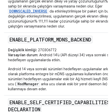
uygulamanın gerçek ekranın dikey ve yatay çözünürlüğünün% 9
sahip bir ekranda çalıştığını varsaymasına neden olur. Eğer
DOWNSCALED_INVERSE
da etkinleştirilmişse bir paket için bu
değişikliğin etkinleştirilmesi, uygulamanın gerçek ekranın dikey v
çözünürlüğünün% 111,11'i kadar çözünürlüğe sahip bir ekranda
çalıştığını varsaymasına neden olur.
ENABLE
_
PLATFORM
_
MDNS
_
BACKEND
Değişiklik kimliği:
270306772
Varsayılan durum
: Android 14'ü (API düzeyi 34) veya sonraki sür
hedefleyen uygulamalarda etkin.
Android 14 veya sonraki sürümleri hedefleyen uygulamalar arka 
olarak platforma entegre bir mDNS uygulaması kullanırken öncek
sürümleri hedefleyen uygulamalar eski bir Ağ hizmeti keşfi (NSD)
NsdManager
ucu (
arka ucu olarak eski bir yerel daemon ile)
kullanmaya devam eder.
ENABLE
_
SELF
_
CERTIFIED
_
CAPABILITIES
DECLARATION