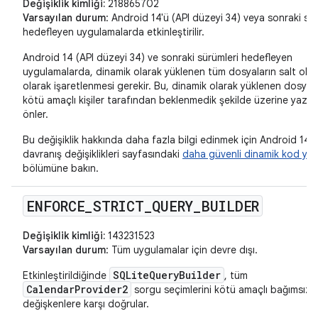
Değişiklik kimliği:
218865702
Varsayılan durum
: Android 14'ü (API düzeyi 34) veya sonraki sür
hedefleyen uygulamalarda etkinleştirilir.
Android 14 (API düzeyi 34) ve sonraki sürümleri hedefleyen
uygulamalarda, dinamik olarak yüklenen tüm dosyaların salt oku
olarak işaretlenmesi gerekir. Bu, dinamik olarak yüklenen dosyala
kötü amaçlı kişiler tarafından beklenmedik şekilde üzerine yazılm
önler.
Bu değişiklik hakkında daha fazla bilgi edinmek için Android 14
davranış değişiklikleri sayfasındaki
daha güvenli dinamik kod yü
bölümüne bakın.
ENFORCE
_
STRICT
_
QUERY
_
BUILDER
Değişiklik kimliği:
143231523
Varsayılan durum
: Tüm uygulamalar için devre dışı.
SQLiteQueryBuilder
Etkinleştirildiğinde
, tüm
CalendarProvider2
sorgu seçimlerini kötü amaçlı bağımsız
değişkenlere karşı doğrular.