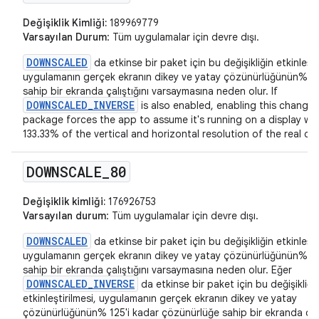
Değişiklik Kimliği:
189969779
Varsayılan Durum
: Tüm uygulamalar için devre dışı.
DOWNSCALED
da etkinse bir paket için bu değişikliğin etkinleşti
uygulamanın gerçek ekranın dikey ve yatay çözünürlüğünün% 75
sahip bir ekranda çalıştığını varsaymasına neden olur. If
DOWNSCALED_INVERSE
is also enabled, enabling this change 
package forces the app to assume it's running on a display wit
133.33% of the vertical and horizontal resolution of the real dis
DOWNSCALE
_
80
Değişiklik kimliği:
176926753
Varsayılan durum
: Tüm uygulamalar için devre dışı.
DOWNSCALED
da etkinse bir paket için bu değişikliğin etkinleşti
uygulamanın gerçek ekranın dikey ve yatay çözünürlüğünün% 8
sahip bir ekranda çalıştığını varsaymasına neden olur. Eğer
DOWNSCALED_INVERSE
da etkinse bir paket için bu değişikliği
etkinleştirilmesi, uygulamanın gerçek ekranın dikey ve yatay
çözünürlüğünün% 125'i kadar çözünürlüğe sahip bir ekranda çalı