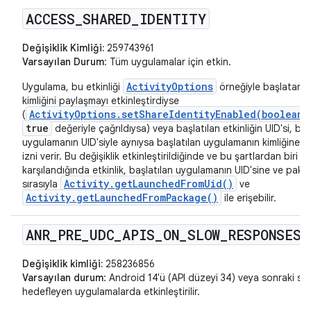
ACCESS
_
SHARED
_
IDENTITY
Değişiklik Kimliği:
259743961
Varsayılan Durum
: Tüm uygulamalar için etkin.
ActivityOptions
Uygulama, bu etkinliği
örneğiyle başlatarak
kimliğini paylaşmayı etkinleştirdiyse
ActivityOptions.setShareIdentityEnabled(boolean)
(
true
değeriyle çağrıldıysa) veya başlatılan etkinliğin UID'si, baş
uygulamanın UID'siyle aynıysa başlatılan uygulamanın kimliğine er
izni verir. Bu değişiklik etkinleştirildiğinde ve bu şartlardan biri
karşılandığında etkinlik, başlatılan uygulamanın UID'sine ve pake
Activity.getLaunchedFromUid()
sırasıyla
ve
Activity.getLaunchedFromPackage()
ile erişebilir.
ANR
_
PRE
_
UDC
_
APIS
_
ON
_
SLOW
_
RESPONSES
Değişiklik kimliği:
258236856
Varsayılan durum
: Android 14'ü (API düzeyi 34) veya sonraki sür
hedefleyen uygulamalarda etkinleştirilir.