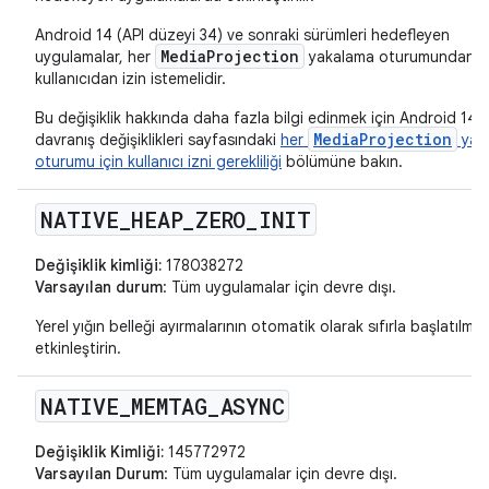
Android 14 (API düzeyi 34) ve sonraki sürümleri hedefleyen
MediaProjection
uygulamalar, her
yakalama oturumundan 
kullanıcıdan izin istemelidir.
Bu değişiklik hakkında daha fazla bilgi edinmek için Android 14
MediaProjection
davranış değişiklikleri sayfasındaki
her
yak
oturumu için kullanıcı izni gerekliliği
bölümüne bakın.
NATIVE
_
HEAP
_
ZERO
_
INIT
Değişiklik kimliği:
178038272
Varsayılan durum
: Tüm uygulamalar için devre dışı.
Yerel yığın belleği ayırmalarının otomatik olarak sıfırla başlatılmas
etkinleştirin.
NATIVE
_
MEMTAG
_
ASYNC
Değişiklik Kimliği:
145772972
Varsayılan Durum
: Tüm uygulamalar için devre dışı.