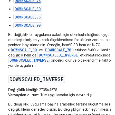
DOWNSCALE_75
DOWNSCALE_80
DOWNSCALE_85
DOWNSCALE_90
Bu değişiklik bir uygulama paketi için etkinleştirildiğinde uygula
etkinleştirilmiş en yüksek ölçeklendirme faktörüne zorunlu olara
yeniden boyutlandırılır. Örneğin, hem% 80 hem de% 70
DOWNSCALE_80
DOWNSCALE_70
(
ve
) etkinse %80 kullanılır. 
DOWNSCALED_INVERSE
değişiklik hem de
etkinleştirildiğinde
DOWNSCALED_INVERSE
öncelikli olur ve ölçeklendirme faktörü
yönde uygulanır.
DOWNSCALED
_
INVERSE
Değişiklik kimliği:
273564678
Varsayılan durum
: Tüm uygulamalar için devre dışı.
Bu değişiklik, uygulama başına arabellek tersine küçültme ile ilgil
değişikliklerin denetleyicisidir. Bu değişikliğin etkinleştirilmesi, aş
ölçeklendirme faktörlerinin tersine uygulanmasına (yani çözünü