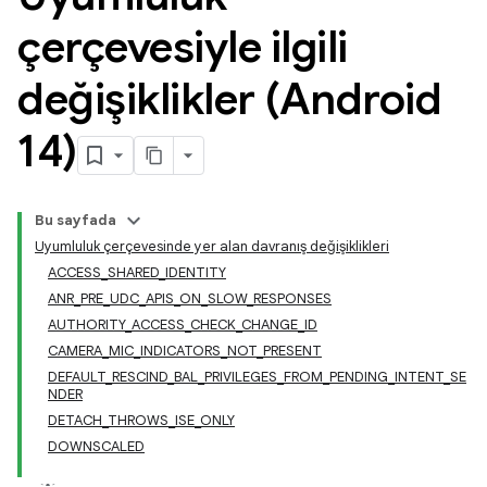
çerçevesiyle ilgili
değişiklikler (Android
14)
Bu sayfada
Uyumluluk çerçevesinde yer alan davranış değişiklikleri
ACCESS_SHARED_IDENTITY
ANR_PRE_UDC_APIS_ON_SLOW_RESPONSES
AUTHORITY_ACCESS_CHECK_CHANGE_ID
CAMERA_MIC_INDICATORS_NOT_PRESENT
DEFAULT_RESCIND_BAL_PRIVILEGES_FROM_PENDING_INTENT_SE
NDER
DETACH_THROWS_ISE_ONLY
DOWNSCALED