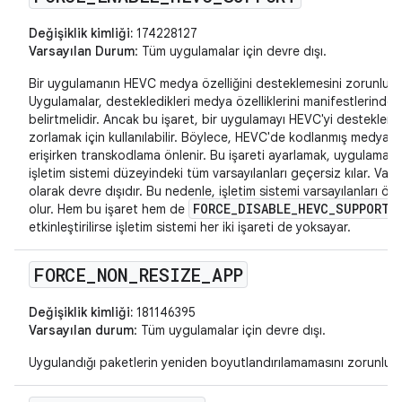
Değişiklik kimliği:
174228127
Varsayılan Durum
: Tüm uygulamalar için devre dışı.
Bir uygulamanın HEVC medya özelliğini desteklemesini zorunlu kıl
Uygulamalar, destekledikleri medya özelliklerini manifestlerinde
belirtmelidir. Ancak bu işaret, bir uygulamayı HEVC'yi desteklem
zorlamak için kullanılabilir. Böylece, HEVC'de kodlanmış medyay
erişirken transkodlama önlenir. Bu işareti ayarlamak, uygulamalar
işletim sistemi düzeyindeki tüm varsayılanları geçersiz kılar. Vars
olarak devre dışıdır. Bu nedenle, işletim sistemi varsayılanları önce
FORCE_DISABLE_HEVC_SUPPORT
olur. Hem bu işaret hem de
etkinleştirilirse işletim sistemi her iki işareti de yoksayar.
FORCE
_
NON
_
RESIZE
_
APP
Değişiklik kimliği:
181146395
Varsayılan durum
: Tüm uygulamalar için devre dışı.
Uygulandığı paketlerin yeniden boyutlandırılamamasını zorunlu kı