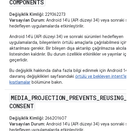
COMPONENTS
Değişiklik Kimliği:
229362273
Varsayılan Durum
: Android 14'ü (API düzeyi 34) veya sonraki sü
hedefleyen uygulamalarda etkinleştirilir.
Android 14'ü (API düzeyi 34) ve sonraki sürümleri hedefleyen
uygulamalarda, bileşenlerin örtülü amaçlarla çağrılabilmesi için d
aktarılması gerekir. Bir bileşen dışa aktarılıp çağrılmazsa alıcılar
listesinden kaldırılır. Bu durum özellikle etkinlikler ve yayınlar için
geçerlidir.
Bu değişiklik hakkında daha fazla bilgi edinmek için Android 14
davranış değişiklikleri sayfasındaki
örtülü ve bekleyen intent'lerle 
kısıtlamalar
bölümüne bakın.
MEDIA
_
PROJECTION
_
PREVENTS
_
REUSING
_
CONSENT
Değişiklik Kimliği:
266201607
Varsayılan Durum
: Android 14'ü (API düzeyi 34) veya sonraki sü
hedefleyen uygulamalarda etkinleştirilir.