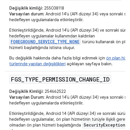
Değişiklik kimliği:
255038118
Varsayılan durum
: Android 14'ü (API düzeyi 34) veya sonraki sür
hedefleyen uygulamalarda etkinleştirilir.
Etkinleştirildiğinde, Android 14'ü (API düzeyi 34) ve sonraki sürüm
hedefleyen uygulamalar kullanımdan kaldırılan
FOREGROUND_SERVICE_TYPE_NONE
türünü kullanarak ön plan
hizmeti başlattığında istisna oluşur.
Bu değişiklik hakkında daha fazla bilgi edinmek için
ön plan hizm
türlerinde yapılan değişiklikleri
açıklayan sayfaya bakın.
FGS
_
TYPE
_
PERMISSION
_
CHANGE
_
ID
Değişiklik Kimliği:
254662522
Varsayılan Durum
: Android 14'ü (API düzeyi 34) veya sonraki sü
hedefleyen uygulamalarda etkinleştirilir.
Etkinleştirildiğinde, Android 14 (API düzeyi 34) ve sonraki sürüml
hedefleyen uygulamalar, ön plan hizmetinin türüyle ilişkili gerekli 
SecurityException
olmadan ön plan hizmeti başlattığında
h