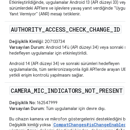
Etkinleştirildiğinde, uygulamalar Android 13 (API düzeyi 33) veya
sürümlerdeki API'lere ve işlevlere yavaş yanıt verdiğinde "Uygul
Yanıt Vermiyor" (ANR) mesajı tetiklenir.
AUTHORITY
_
ACCESS
_
CHECK
_
CHANGE
_
ID
Değişiklik Kimliği:
207133734
Varsayılan Durum
: Android 14'ü (API düzeyi 34) veya sonraki sü
hedefleyen uygulamalar için etkinleştirildi.
Android 14 (API düzeyi 34) ve sonraki sürümleri hedefleyen
uygulamalarda, tüm senkronizasyonla ilgili API'lerde arayan UID i
yetkili erişim kontrolü yapılmasını sağlar.
CAMERA
_
MIC
_
INDICATORS
_
NOT
_
PRESENT
Değişiklik No:
162547999
Varsayılan Durum
: Tüm uygulamalar için devre dışı.
Bu cihazın kamera ve mikrofon göstergelerini desteklediğini belir
CompatChanges#isChangeEnabled
Değişiklik kimliği yoksa