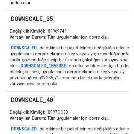
neden olur.
DOWNSCALE
_
35
Değişiklik Kimliği:
189969749
Varsayılan Durum
: Tüm uygulamalar için devre dışı.
DOWNSCALED
da etkinse bir paket için bu değişikliğin etkinleşti
uygulamanın gerçek ekranın dikey ve yatay çözünürlüğünün% 35
kadar çözünürlüğe sahip bir ekranda çalıştığını varsaymasına n
DOWNSCALED_INVERSE
olur.
da etkinse bir paket için bu değişi
etkinleştirilmesi, uygulamanın gerçek ekranın dikey ve yatay
çözünürlüğünün% 285,71'i oranında bir ekranda çalıştığını
varsaymasına neden olur.
DOWNSCALE
_
40
Değişiklik Kimliği:
189970038
Varsayılan Durum
: Tüm uygulamalar için devre dışı.
DOWNSCALED
da etkinse bir paket için bu değişikliğin etkinleşti