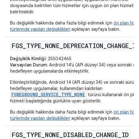
dosyasında belirtilen tüm hizmetler için uygun ön plan hizmeti tü
belirtmelidir.
Bu değişiklik hakkında daha fazla bilgi edinmek için
ön plan hizm
türlerinde yapılan değişiklikleri
açıklayan sayfaya bakın.
FGS
_
TYPE
_
NONE
_
DEPRECATION
_
CHANGE
_
I
Değişiklik Kimliği:
255042465
Varsayılan Durum
: Android 14'ü (API düzeyi 34) veya sonraki sü
hedefleyen uygulamalarda etkinleştirilir.
Etkinleştirildiğinde, Android 14 (API düzeyi 34) ve sonraki sürüml
hedefleyen uygulamalar, kullanımdan kaldırılan
FOREGROUND_SERVICE_TYPE_NONE
türünü kullanarak ön plan
hizmeti başlattığında günlükte uyarı gösterilir.
Bu değişiklik hakkında daha fazla bilgi edinmek için
ön plan hizm
türlerinde yapılan değişiklikleri
açıklayan sayfaya bakın.
FGS
_
TYPE
_
NONE
_
DISABLED
_
CHANGE
_
ID