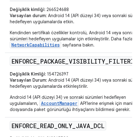
Değişiklik kimliği:
266524688
Varsayılan durum
: Android 14 (API düzeyi 34) veya sonraki sürü
hedefleyen uygulamalarda etkin.
Kendinden sertifikalı özellikler kontrolü, Android 14 veya sonraki
sürümleri hedefleyen uygulamalar için etkinleştirilir. Daha fazla bi
NetworkCapabilities
sayfasına bakın.
ENFORCE
_
PACKAGE
_
VISIBILITY
_
FILTERI
Değişiklik Kimliği:
154726397
Varsayılan Durum
: Android 14 (API düzeyi 34) veya sonraki sürü
hedefleyen uygulamalarda etkinleştirilir.
Android 14 (API düzeyi 34) ve sonraki sürümleri hedefleyen
AccountManager
uygulamaların,
API'lerine erişmek için manife
dosyasında paket görünürlüğü ihtiyaçlarını bildirmesi gerekir.
ENFORCE
_
READ
_
ONLY
_
JAVA
_
DCL