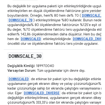
Bu değişiklik bir uygulama paketi için etkinleştirildiğinde uygula
etkinleştirilen en düşük ölçeklendirme faktörüne göre yeniden
DOWNSCALE_8
boyutlandırılır. Örneğin, hem% 80 hem de% 70 (
DOWNSCALE_70
) etkinleştirilmişse %80 kullanılır. Bunun nedeni,
uygulandığında% 80 ölçeklendirme faktörünün %125'e eşit olmas
Bu değer, %70 ölçeklendirme faktörü ters uygulandığında elde
edilen% 142,86 ölçeklendirmeden daha düşüktür. Hem bu değişik
DOWNSCALED
DOWNSCALED_INVER
hem de
etkinleştirildiğinde
öncelikli olur ve ölçeklendirme faktörü ters yönde uygulanır.
DOWNSCALE
_
30
Değişiklik Kimliği:
189970040
Varsayılan Durum
: Tüm uygulamalar için devre dışı.
DOWNSCALED
de etkinse bir paket için bu değişikliğin etkinleşti
uygulamanın gerçek ekranın dikey ve yatay çözünürlüğünün% 3
kadar çözünürlüğe sahip bir ekranda çalıştığını varsaymasına n
DOWNSCALED_INVERSE
olur. Eğer
da etkinse bir paket için bu
değişikliğin etkinleştirilmesi, uygulamanın gerçek ekranın dikey v
çözünürlüğünün% 333,33'ü olan bir ekranda çalıştığını varsayma