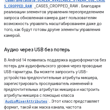
CameraMetadata.SCALER_AVAILABLE_STREAM_USE_CASE
S_CROPPED_RAW
_CASES_CROPPED_RAW . Благодаря
реализации элементов управления переопределением
запроса обновленная камера дает пользователям
возможность управлять масштабированием даже до
того, как будут готовы другие элементы управления
камерой.
Аудио через USB без потерь
В Android 14 появилась поддержка аудиоформатов без
потерь для аудиофильского уровня через проводные
USB-гарнитуры. Вы можете запросить у USB-
устройства предпочтительные атрибуты микшера,
зарегистрировать прослушиватель изменений в
предпочтительных атрибутах микшера и настроить
атрибуты микшера с помощью класса
AudioMixerAttributes
. Этот класс представляет
формат, такой как маска канала, частота