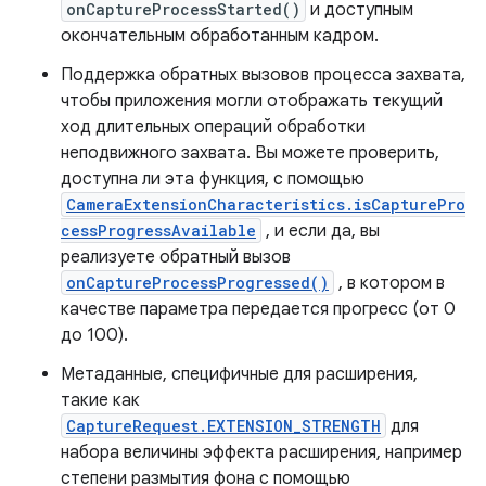
onCaptureProcessStarted()
и доступным
окончательным обработанным кадром.
Поддержка обратных вызовов процесса захвата,
чтобы приложения могли отображать текущий
ход длительных операций обработки
неподвижного захвата. Вы можете проверить,
доступна ли эта функция, с помощью
CameraExtensionCharacteristics.isCapturePro
cessProgressAvailable
, и если да, вы
реализуете обратный вызов
onCaptureProcessProgressed()
, в котором в
качестве параметра передается прогресс (от 0
до 100).
Метаданные, специфичные для расширения,
такие как
CaptureRequest.EXTENSION_STRENGTH
для
набора величины эффекта расширения, например
степени размытия фона с помощью