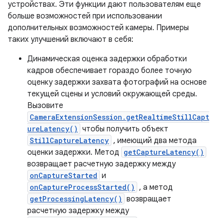
устройствах. Эти функции дают пользователям еще
больше возможностей при использовании
дополнительных возможностей камеры. Примеры
таких улучшений включают в себя:
Динамическая оценка задержки обработки
кадров обеспечивает гораздо более точную
оценку задержки захвата фотографий на основе
текущей сцены и условий окружающей среды.
Вызовите
CameraExtensionSession.getRealtimeStillCapt
ureLatency()
чтобы получить объект
StillCaptureLatency
, имеющий два метода
оценки задержки. Метод
getCaptureLatency()
возвращает расчетную задержку между
onCaptureStarted
и
onCaptureProcessStarted()
, а метод
getProcessingLatency()
возвращает
расчетную задержку между