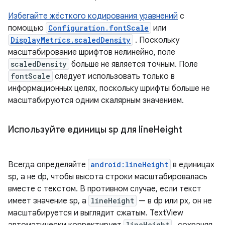
Избегайте жёсткого кодирования уравнений
с
помощью
Configuration.fontScale
или
DisplayMetrics.scaledDensity
. Поскольку
масштабирование шрифтов нелинейно, поле
scaledDensity
больше не является точным. Поле
fontScale
следует использовать только в
информационных целях, поскольку шрифты больше не
масштабируются одним скалярным значением.
Используйте единицы sp для line
Height
Всегда определяйте
android:lineHeight
в единицах
sp, а не dp, чтобы высота строки масштабировалась
вместе с текстом. В противном случае, если текст
имеет значение sp, а
lineHeight
— в dp или px, он не
масштабируется и выглядит сжатым. TextView
автоматически корректирует
lineHeight
, сохраняя