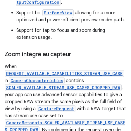
tputConfiguration
.
Support for
SurfaceView
allowing for a more
optimized and power-efficient preview render path.
Support for tap to focus and zoom during
extension usage.
Zoom intégré au capteur
When
REQUEST_AVAILABLE_CAPABILITIES_STREAM_USE_CASE
in
CameraCharacteristics
contains
SCALER_AVAILABLE_STREAM_USE_CASES_CROPPED_RAW
,
your app can use advanced sensor capabilities to give a
cropped RAW stream the same pixels as the full field of
view by using a
CaptureRequest
with a RAW target that
has stream use case set to
CameraMetadata.SCALER_AVAILABLE_STREAM_USE_CASE
S_CROPPED_RAW
. By implementing the request override