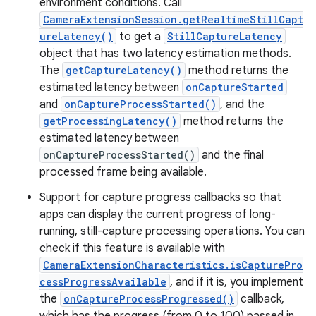
environment conditions. Call
CameraExtensionSession.getRealtimeStillCapt
ureLatency()
to get a
StillCaptureLatency
object that has two latency estimation methods.
The
getCaptureLatency()
method returns the
estimated latency between
onCaptureStarted
and
onCaptureProcessStarted()
, and the
getProcessingLatency()
method returns the
estimated latency between
onCaptureProcessStarted()
and the final
processed frame being available.
Support for capture progress callbacks so that
apps can display the current progress of long-
running, still-capture processing operations. You can
check if this feature is available with
CameraExtensionCharacteristics.isCapturePro
cessProgressAvailable
, and if it is, you implement
the
onCaptureProcessProgressed()
callback,