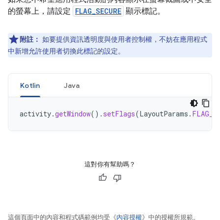
的螢幕上，請設定
FLAG_SECURE
顯示標記。
附註：
如要提供資訊透明度與使用者控制權，不妨在應用程式
中新增允許使用者切換此標記的設定。
Kotlin
Java
activity
.
getWindow
().
setFlags
(
LayoutParams
.
FLAG_S
這對你有幫助嗎？
這個頁面中的內容和程式碼範例均受《
內容授權
》中的授權所規範。