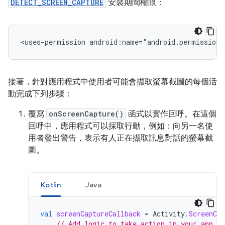
DETECT_SCREEN_CAPTURE
安裝期間權限：
<uses-permission
android:name="android.permission.
接著，針對應用程式中使用者可能會擷取螢幕截圖的每個活
動完成下列步驟：
覆寫
onScreenCapture()
函式以實作回呼。在這個
回呼中，應用程式可以採取行動，例如：向另一名使
用者發出警告，表示有人正在擷取訊息對話的螢幕截
圖。
Kotlin
Java
val
screenCaptureCallback
=
Activity
.
ScreenCap
// Add logic to take action in your app.