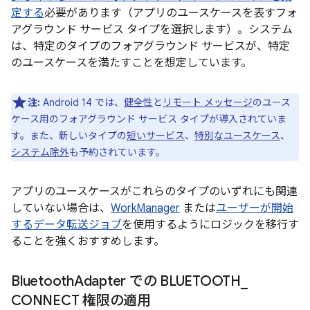
定する
必要があります（アプリのユースケースを表すフォ
アグラウンド サービス タイプを選択します）。システム
は、特定のタイプのフォアグラウンド サービスが、特定
のユースケースを満たすことを想定しています。
注:
Android 14 では、
健全性
と
リモート メッセージ
のユース
ケース用のフォアグラウンド サービス タイプが導入されていま
す。また、新しいタイプの
短いサービス
、
特別なユースケース
、
システム除外
も予約されています。
アプリのユースケースがこれらのタイプのいずれにも関連
していない場合は、
WorkManager
または
ユーザーが開始
するデータ転送ジョブ
を使用するようにロジックを移行す
ることを強くおすすめします。
Bluetooth
Adapter での BLUETOOTH
_
CONNECT 権限の適用