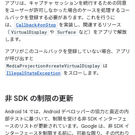
アプリは、キャプチャ セッションを続行するための同意
をユーザーが許可しなかった場合のケースを処理するコー
ルバックを登録する必要があります。これを行うに
は、
Callback#onStop
を実装し、関連するリソース
（
VirtualDisplay
や
Surface
など）をアプリで解放
します。
アプリがこのコールバックを登録していない場合、アプリ
が呼び出すと
MediaProjection#createVirtualDisplay
は
IllegalStateException
をスローします。
非 SDK の制限の更新
Android 14 では、Android デベロッパーの協力と直近の内
部テストに基づいて、制限を受ける非 SDK インターフェ
ースのリストが更新されています。Google は、非 SDK イ
ンターフェースを制限する前に、可能な限り、その代わり