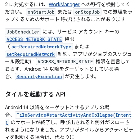
2 に対処するには、
WorkManager
への移行を検討してく
ださい。
onStartJob
または
onStopJob
での処理をラ
ップするためのサポート 呼び出されることがあります
JobScheduler
には、サービス アカウント キーの
ACCESS_NETWORK_STATE
権限
（
setRequiredNetworkType
または
setRequiredNetwork
制約。アプリがジョブのスケジュ
ール設定時に
ACCESS_NETWORK_STATE
権限を宣言して
おらず、Android 14 以降をターゲットとしている場
合、
SecurityException
が発生します。
タイルを起動する API
Android 14 以降をターゲットとするアプリの場
合、
TileService#startActivityAndCollapse(Intent
)
のサポートが終了し、呼び出されると例外がスローさ
れるようになりました。アプリがタイルからアクティビテ
ィを起動する場合は、代わりに