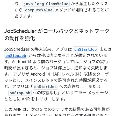
り、
java.lang.ClassValue
から派生したクラス
から
computeValue
メソッドが削除されることが
あります。
Job
Scheduler がコールバックとネットワーク
の動作を強化
JobScheduler の導入以来、アプリは
onStartJob
または
onStopJob
から数秒以内に戻ることが想定されていま
す。Android 14 より前のバージョンでは、 ジョブの実行
時間が長すぎると、ジョブは停止し、通知なく失敗しま
す。 アプリが Android 14（API レベル 34）以降をターゲ
ットとし、メインスレッドで許可された時間が超過する
と、アプリは「
onStartJob
への応答なし」または
「
onStopJob
への応答なし」というエラー メッセージ
とともに ANR をトリガーします。
この ANR は、次の 2 つのシナリオの結果である可能性が
あります。 1. メインスレッドをブロックする処理があり、