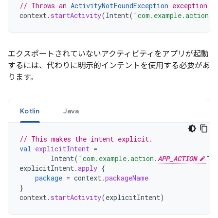
// Throws an 
ActivityNotFoundException
 exception w
context
.
startActivity
(
Intent
(
"com.example.action.
A
エクスポートされていないアクティビティをアプリが起動
するには、代わりに明示的インテントを使用する必要があ
ります。
Kotlin
Java
// This makes the intent explicit.
val
explicitIntent
=
Intent
(
"com.example.action.
APP_ACTION
"
)
explicitIntent
.
apply
{
package
=
context
.
packageName
}
context
.
startActivity
(
explicitIntent
)