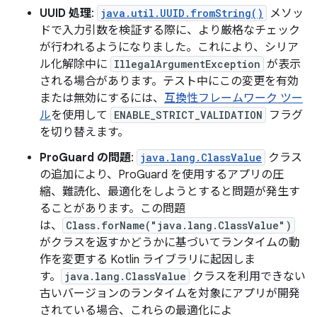
UUID 処理
:
java.util.UUID.fromString()
メソッ
ドで入力引数を検証する際に、より厳格なチェック
が行われるようになりました。これにより、シリア
ル化解除中に
IllegalArgumentException
が表示
される場合があります。テスト中にこの変更を有効
または無効にするには、
互換性フレームワーク ツー
ル
を使用して
ENABLE_STRICT_VALIDATION
フラグ
を切り替えます。
ProGuard の問題
:
java.lang.ClassValue
クラス
の追加により、ProGuard を使用するアプリの圧
縮、難読化、最適化をしようとすると問題が発生す
ることがあります。この問題
は、
Class.forName("java.lang.ClassValue")
がクラスを返すかどうかに基づいてランタイムの動
作を変更する Kotlin ライブラリに起因しま
す。
java.lang.ClassValue
クラスを利用できない
古いバージョンのランタイムを対象にアプリが開発
されている場合、これらの最適化によ