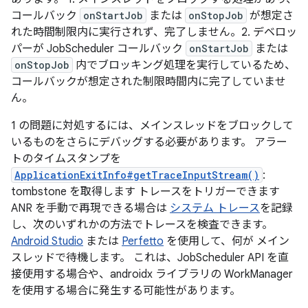
コールバック
onStartJob
または
onStopJob
が想定さ
れた時間制限内に実行されず、完了しません。2. デベロッ
パーが JobScheduler コールバック
onStartJob
または
onStopJob
内でブロッキング処理を実行しているため、
コールバックが想定された制限時間内に完了していませ
ん。
1 の問題に対処するには、メインスレッドをブロックして
いるものをさらにデバッグする必要があります。 アラー
トのタイムスタンプを
ApplicationExitInfo#getTraceInputStream()
:
tombstone を取得します トレースをトリガーできます
ANR を手動で再現できる場合は
システム トレース
を記録
し、次のいずれかの方法でトレースを検査できます。
Android Studio
または
Perfetto
を使用して、何が メイン
スレッドで待機します。 これは、JobScheduler API を直
接使用する場合や、androidx ライブラリの WorkManager
を使用する場合に発生する可能性があります。