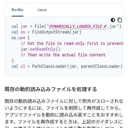
Kotlin
Java
val
jar
=
File
(
"
DYNAMICALLY_LOADED_FILE
.jar"
)
val
os
=
FileOutputStream
(
jar
)
os
.
use
{
// Set the file to read-only first to prevent r
jar
.
setReadOnly
()
// Then write the actual file content
}
val
cl
=
PathClassLoader
(
jar
,
parentClassLoader
)
既存の動的読み込みファイルを処理する
既存の動的読み込みファイルに対して例外がスローされな
いようにするには、ファイルを削除して再作成してから、
アプリでファイルを動的に読み込み直すことをおすすめし
ます。ファイルを再作成するときは、上記のガイダンスに