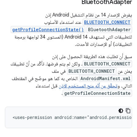
Bluetooth
Adapter
يفرض الإصدار 14 من نظام التشغيل Android إذن
BLUETOOTH_CONNECT
عند استدعاء الأسلوب
getProfileConnectionState()
BluetoothAdapter
للتطبيقات التي تستهدف Android 14 (المستوى 34 لواجهة برمجة
التطبيقات) أو الإصدارات الأحدث.
سبق أن تطلبت هذه الطريقة الحصول على إذن
BLUETOOTH_CONNECT
، ولكن لم يتم فرضها. تأكَّد من أنّ تطبيقك
يعلن عن
BLUETOOTH_CONNECT
في ملف
AndroidManifest.xml
الخاص به كما هو موضّح في المقتطف
التالي، و
تحقَّق من أنّه منح المستخدم الإذن
قبل استدعاء
.
getProfileConnectionState
<uses-permission
android:name="android.permission