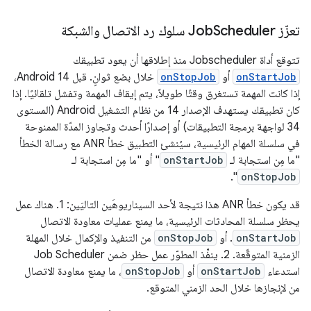
تعزّز Job
Scheduler سلوك رد الاتصال والشبكة
تتوقع أداة Jobscheduler منذ إطلاقها أن يعود تطبيقك
onStartJob
أو
onStopJob
خلال بضع ثوانٍ. قبل Android 14،
إذا كانت المهمة تستغرق وقتًا طويلاً، يتم إيقاف المهمة وتفشل تلقائيًا. إذا
كان تطبيقك يستهدف الإصدار 14 من نظام التشغيل Android (المستوى
34 لواجهة برمجة التطبيقات) أو إصدارًا أحدث وتجاوز المدّة الممنوحة
في سلسلة المهام الرئيسية، سيُنشئ التطبيق خطأ ANR مع رسالة الخطأ
"ما مِن استجابة لـ
onStartJob
" أو "ما مِن استجابة لـ
".
onStopJob
قد يكون خطأ ANR هذا نتيجة لأحد السيناريوهَين التاليَين: 1. هناك عمل
يحظر سلسلة المحادثات الرئيسية، ما يمنع عمليات معاودة الاتصال
onStartJob
. أو
onStopJob
من التنفيذ والإكمال خلال المهلة
الزمنية المتوقّعة. 2. ينفِّذ المطوّر عمل حظر ضمن Job Scheduler
استدعاء
onStartJob
أو
onStopJob
، ما يمنع معاودة الاتصال
من لإنجازها خلال الحد الزمني المتوقع.