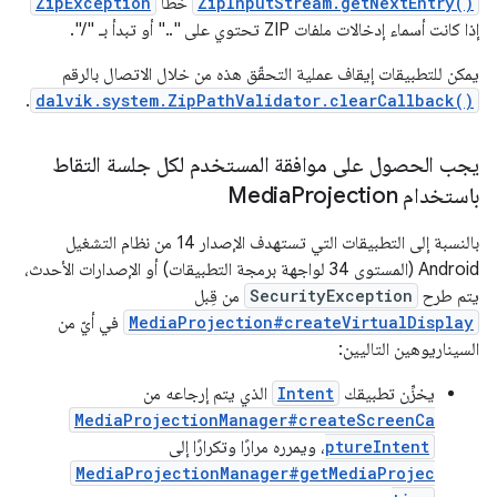
ZipInputStream.getNextEntry()
خطأ
ZipException
إذا كانت أسماء إدخالات ملفات ZIP تحتوي على ".." أو تبدأ بـ "/".
يمكن للتطبيقات إيقاف عملية التحقّق هذه من خلال الاتصال بالرقم
.
dalvik.system.ZipPathValidator.clearCallback()
يجب الحصول على موافقة المستخدم لكل جلسة التقاط
باستخدام Media
Projection
بالنسبة إلى التطبيقات التي تستهدف الإصدار 14 من نظام التشغيل
Android (المستوى 34 لواجهة برمجة التطبيقات) أو الإصدارات الأحدث،
يتم طرح
SecurityException
من قِبل
MediaProjection#createVirtualDisplay
في أيّ من
السيناريوهين التاليين:
يخزِّن تطبيقك
Intent
الذي يتم إرجاعه من
MediaProjectionManager#createScreenCa
ptureIntent
، ويمرره مرارًا وتكرارًا إلى
MediaProjectionManager#getMediaProjec