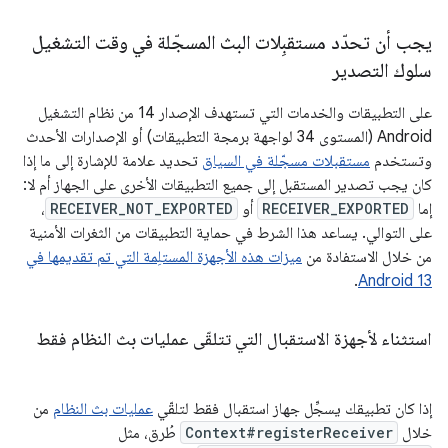
يجب أن تحدّد مستقبِلات البث المسجّلة في وقت التشغيل
سلوك التصدير
على التطبيقات والخدمات التي تستهدف الإصدار 14 من نظام التشغيل
Android (المستوى 34 لواجهة برمجة التطبيقات) أو الإصدارات الأحدث
وتستخدم
مستقبلات مسجّلة في السياق
تحديد علامة للإشارة إلى ما إذا
كان يجب تصدير المستقبل إلى جميع التطبيقات الأخرى على الجهاز أم لا:
إما
RECEIVER_EXPORTED
أو
RECEIVER_NOT_EXPORTED
،
على التوالي. يساعد هذا الشرط في حماية التطبيقات من الثغرات الأمنية
من خلال الاستفادة من
ميزات هذه الأجهزة المستلِمة التي تم تقديمها في
.
Android 13
استثناء لأجهزة الاستقبال التي تتلقّى عمليات بث النظام فقط
إذا كان تطبيقك يسجِّل جهاز استقبال فقط لتلقّي
عمليات بث النظام
من
خلال
Context#registerReceiver
طُرق، مثل