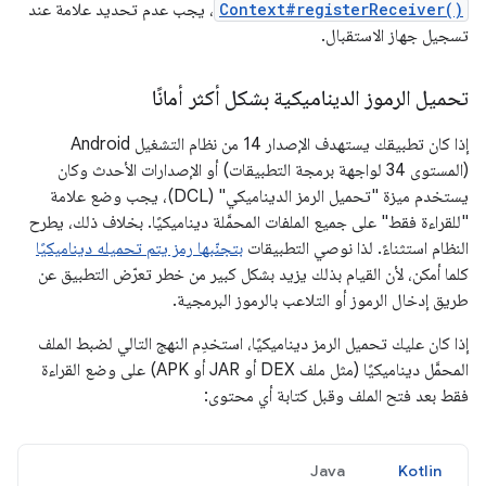
Context#registerReceiver()
، يجب عدم تحديد علامة عند
تسجيل جهاز الاستقبال.
تحميل الرموز الديناميكية بشكل أكثر أمانًا
إذا كان تطبيقك يستهدف الإصدار 14 من نظام التشغيل Android
(المستوى 34 لواجهة برمجة التطبيقات) أو الإصدارات الأحدث وكان
يستخدم ميزة "تحميل الرمز الديناميكي" (DCL)، يجب وضع علامة
"للقراءة فقط" على جميع الملفات المحمَّلة ديناميكيًا. بخلاف ذلك، يطرح
النظام استثناءً. لذا نوصي التطبيقات
بتجنّبها رمز يتم تحميله ديناميكيًا
كلما أمكن، لأن القيام بذلك يزيد بشكل كبير من خطر تعرّض التطبيق عن
طريق إدخال الرموز أو التلاعب بالرموز البرمجية.
إذا كان عليك تحميل الرمز ديناميكيًا، استخدِم النهج التالي لضبط الملف
المحمَّل ديناميكيًا (مثل ملف DEX أو JAR أو APK) على وضع القراءة
فقط بعد فتح الملف وقبل كتابة أي محتوى:
Java
Kotlin