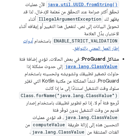
java.util.UUID.fromString()
الآن عمليات
تحقّق أكثر صرامة عند التحقّق من مَعلمة الإدخال، لذا قد
يظهر لك
IllegalArgumentException
أثناء
تحويل البيانات إلى نص. لتفعيل هذا التغيير أو إيقافه أثناء
الاختبار، بدِّل العلامة
ENABLE_STRICT_VALIDATION
باستخدام
أدوات
إطار العمل المعني بالتوافق
.
مشاكل ProGuard
: في بعض الحالات، تؤدي إضافة فئة
java.lang.ClassValue
إلى حدوث مشكلة إذا
حاولت تصغير تطبيقك وتشويشه وتحسينه باستخدام
ProGuard. تنشأ المشكلة من مكتبة Kotlin التي تغيّر
سلوك وقت التشغيل استنادًا إلى ما إذا كانت
Class.forName("java.lang.ClassValue")
تُرجع فئة أم لا. إذا تم تطوير تطبيقك باستخدام إصدار
قديم من وقت التشغيل بدون توفّر فئة
java.lang.ClassValue
، قد تؤدي عمليات
التحسين هذه إلى إزالة طريقة
computeValue
من
الفئات المشتقة من
java.lang.ClassValue
.