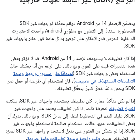
يتضمّن الإصدار 14 من Android قوائم معدَّلة لواجهات غير SDK
المحظورة استنادًا إلى التعاون مع مطوّري Android وأحدث الاختبارات
الداخلية. نحرص قدر الإمكان على توفير بدائل عامة قبل حظر واجهات غير
SDK.
إذا كان تطبيقك لا يستهدف الإصدار 14 من Android، قد لا تؤثر بعض
هذه التغييرات فيك على الفور. ومع ذلك، على الرغم من أنّه يمكنك حاليًا
استخدام بعض واجهات غير SDK (
اعتمادًا على مستوى واجهة برمجة
التطبيقات المستهدَف في تطبيقك
)، فإنّ استخدام أي طريقة أو حقل غير
SDK يحمل دائمًا خطرًا كبيرًا بتعطُّل تطبيقك.
إذا لم تكن متأكدًا مما إذا كان تطبيقك يستخدم واجهات غير SDK، يمكنك
اختبار تطبيقك
لمعرفة ذلك. إذا كان تطبيقك يعتمد على واجهات غير
SDK، عليك البدء في التخطيط لنقله إلى بدائل SDK. ومع ذلك، ندرك أنّ
بعض التطبيقات لديها حالات استخدام صالحة لاستخدام واجهات غير
SDK. إذا لم تتمكّن من العثور على بديل لاستخدام واجهة غير SDK لميزة
في تطبيقك، عليك
طلب واجهة برمجة تطبيقات عامة جديدة
.