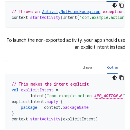
// Throws an 
ActivityNotFoundException
 exception w
context
.
startActivity
(
Intent
(
"com.example.action.
A
To launch the non-exported activity, your app should use
an explicit intent instead:
Java
Kotlin
// This makes the intent explicit.
val
explicitIntent
=
Intent
(
"com.example.action.
APP_ACTION
"
)
explicitIntent
.
apply
{
package
=
context
.
packageName
}
context
.
startActivity
(
explicitIntent
)