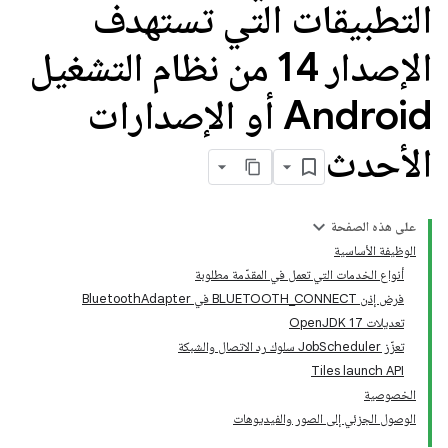
التطبيقات التي تستهدف
الإصدار 14 من نظام التشغيل
Android أو الإصدارات
الأحدث
على هذه الصفحة
الوظيفة الأساسية
أنواع الخدمات التي تعمل في المقدّمة مطلوبة
فرض إذن BLUETOOTH_CONNECT في BluetoothAdapter
تعديلات OpenJDK 17
تعزّز JobScheduler سلوك رد الاتصال والشبكة
Tiles launch API
الخصوصية
الوصول الجزئي إلى الصور والفيديوهات