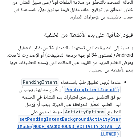
الحالة، أنصحك بالتحقّق من سلامة الملفات أولاً (على سبيل المثال، من
خلال التحقّق من توقيع الملف مقابل قيمة موثوق بها)، للمساعدة في
حماية تطبيقك من الإجراءات الضارة.
قيود إضافية على بدء الأنشطة من الخلفية
بالنسبة إلى التطبيقات التي تستهدف الإصدار 14 من نظام التشغيل
Android (المستوى 34 لواجهة برمجة التطبيقات) أو الإصدارات الأحدث،
يفرض النظام المزيد من القيود على الحالات التي يُسمح للتطبيقات فيها
ببدء الأنشطة من الخلفية:
عندما يُرسِل تطبيق طلبًا باستخدام
PendingIntent
PendingIntent#send()
أو طُرق مشابهة، يجب أن
يوافق التطبيق على منح امتيازات بدء النشاط في الخلفية
لبدء الطلب المعلّق. للموافقة على الميزة، يجب أن يُرسل
التطبيق
ActivityOptions
حزمة تحتوي على
setPendingIntentBackgroundActivityStar
tMode(MODE_BACKGROUND_ACTIVITY_START_A
.
LLOWED)