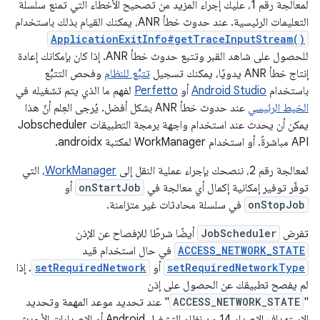
لمعالجة رقم 1، عليك إجراء المزيد من تصحيح الأخطاء التي تمنع سلسلة
التعليمات الرئيسية. عند حدوث خطأ ANR، يمكنك القيام بذلك باستخدام
ApplicationExitInfo#getTraceInputStream()
للحصول على شاهد القبر وتتبع حدوث خطأ ANR. إذا كان بإمكانك إعادة
إنتاج خطأ ANR يدويًا، يمكنك تسجيل
تتبُّع للنظام
وفحص التتبُّع
باستخدام
Android Studio
أو
Perfetto
لفهم ما الذي يتم تشغيله في
الخيط الرئيسي
عند حدوث خطأ ANR بشكل أفضل. يُرجى العِلم أنّ هذا
يمكن أن يحدث عند استخدام واجهة برمجة التطبيقات Jobscheduler
API مباشرةً. أو استخدام WorkManager لمكتبة androidx.
لمعالجة رقم 2، ننصحك بإجراء عملية النقل إلى
WorkManager
، التي
توفّر توفير إمكانية إكمال أي معالجة في
onStartJob
أو
onStopJob
في سلسلة محادثات غير متزامنة.
تفرض
JobScheduler
أيضًا شرطًا للإفصاح عن الإذن
ACCESS_NETWORK_STATE
في حال استخدام قيد
setRequiredNetworkType
أو
setRequiredNetwork
. إذا
لم يفصح تطبيقك عن الحصول على إذن
"
ACCESS_NETWORK_STATE
" عند تحديد موعد المهمة وتحديد
الاستهداف الإصدار 14 من نظام التشغيل Android أو الإصدارات الأحدث،