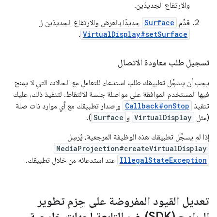
والارتفاع الجديدَين.
قدِّم
Surface
جديدًا بالعرض والارتفاع الجديدَين ل
.
VirtualDisplay#setSurface
تسجيل طلب معاودة الاتصال
يجب أن يسجِّل تطبيقك طلب استدعاء للتعامل مع الحالات التي لا يمنح
فيها المستخدم الموافقة على مواصلة جلسة الالتقاط. لتنفيذ ذلك، عليك
تنفيذ
Callback#onStop
وإصدار تطبيقك مع أي موارد ذات صلة
(مثل
VirtualDisplay
و
Surface
).
إذا لم يسجِّل تطبيقك هذه الوظيفة المرجعية، يُرسِل
MediaProjection#createVirtualDisplay
IllegalStateException
عند استدعائه من خلال تطبيقك.
تعديل القيود المفروضة على حِزم تطوير
البرامج (SDK) غير التابعة لجهات خارجية