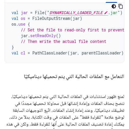
val
jar
=
File
(
"
DYNAMICALLY_LOADED_FILE
.jar"
)
val
os
=
FileOutputStream
(
jar
)
os
.
use
{
// Set the file to read-only first to prevent r
jar
.
setReadOnly
()
// Then write the actual file content
}
val
cl
=
PathClassLoader
(
jar
,
parentClassLoader
)
التعامل مع الملفات الحالية التي يتم تحميلها ديناميكيًا
لمنع ظهور استثناءات في الملفات الحالية التي يتم تحميلها ديناميكيًا،
ننصح بحذف الملفات وإعادة إنشائها قبل محاولة تحميلها مجددًا في
تطبيقك ديناميكيًا. وعند إعادة إنشاء الملفات، اتّبِع التوجيهات السابقة
لوضع علامة "للقراءة فقط" على الملفات في وقت الكتابة. بدلاً من ذلك،
يمكنك إعادة تصنيف الملفات الحالية على أنها للقراءة فقط، ولكن في هذه