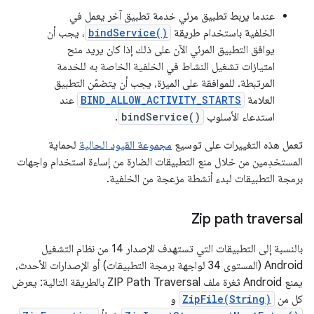
عندما يربط تطبيق مرئي خدمة تطبيق آخر يعمل في
الخلفية باستخدام طريقة
bindService()
، يجب أن
يوافق التطبيق المرئي الآن على ذلك إذا كان يريد منح
امتيازات تشغيل النشاط في الخلفية الخاصة به للخدمة
المرتبطة. للموافقة على الميزة، يجب أن يتضمّن التطبيق
العلامة
BIND_ALLOW_ACTIVITY_STARTS
عند
استدعاء الأسلوب
bindService()
.
تعمل هذه التغييرات على توسيع
مجموعة القيود الحالية
لحماية
المستخدِمين من خلال منع التطبيقات الضارة من إساءة استخدام واجهات
برمجة التطبيقات لبدء أنشطة مزعجة من الخلفية.
Zip path traversal
بالنسبة إلى التطبيقات التي تستهدف الإصدار 14 من نظام التشغيل
Android (المستوى 34 لواجهة برمجة التطبيقات) أو الإصدارات الأحدث،
يمنع Android ثغرة ملف ZIP Path Traversal بالطريقة التالية: يعرض
كل من
ZipFile(String)
و