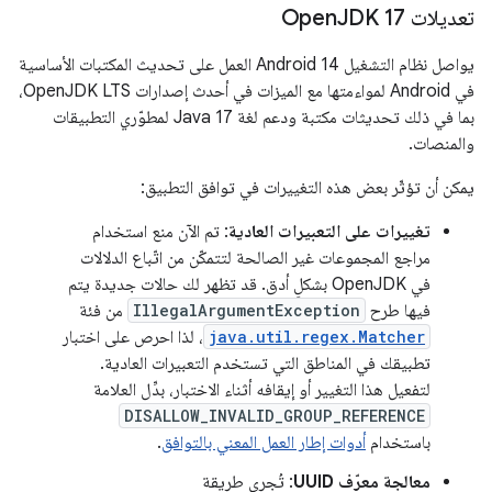
تعديلات Open
JDK 17
يواصل نظام التشغيل Android 14 العمل على تحديث المكتبات الأساسية
في Android لمواءمتها مع الميزات في أحدث إصدارات OpenJDK LTS،
بما في ذلك تحديثات مكتبة ودعم لغة Java 17 لمطوّري التطبيقات
والمنصات.
يمكن أن تؤثّر بعض هذه التغييرات في توافق التطبيق:
تغييرات على التعبيرات العادية
: تم الآن منع استخدام
مراجع المجموعات غير الصالحة لتتمكّن من اتّباع الدلالات
في OpenJDK بشكلٍ أدق. قد تظهر لك حالات جديدة يتم
فيها طرح
IllegalArgumentException
من فئة
java.util.regex.Matcher
، لذا احرص على اختبار
تطبيقك في المناطق التي تستخدم التعبيرات العادية.
لتفعيل هذا التغيير أو إيقافه أثناء الاختبار، بدِّل العلامة
DISALLOW_INVALID_GROUP_REFERENCE
باستخدام
أدوات إطار العمل المعني بالتوافق
.
معالجة معرّف UUID
: تُجري طريقة