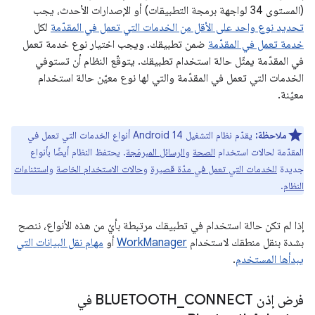
(المستوى 34 لواجهة برمجة التطبيقات) أو الإصدارات الأحدث، يجب
تحديد نوع واحد على الأقل من الخدمات التي تعمل في المقدّمة
لكل
خدمة تعمل في المقدّمة
ضمن تطبيقك. ويجب اختيار نوع خدمة تعمل
في المقدّمة يمثّل حالة استخدام تطبيقك. يتوقّع النظام أن تستوفي
الخدمات التي تعمل في المقدّمة والتي لها نوع معيّن حالة استخدام
معيّنة.
ملاحظة:
يقدّم نظام التشغيل Android 14 أنواع الخدمات التي تعمل في
المقدّمة لحالات استخدام
الصحة
و
الرسائل المبرمَجة
. يحتفظ النظام أيضًا بأنواع
جديدة
للخدمات التي تعمل في مدّة قصيرة
و
حالات الاستخدام الخاصة
و
استثناءات
النظام
.
إذا لم تكن حالة استخدام في تطبيقك مرتبطة بأيّ من هذه الأنواع، ننصح
بشدة بنقل منطقك لاستخدام
WorkManager
أو
مهام نقل البيانات التي
يبدأها المستخدم
.
فرض إذن BLUETOOTH
_
CONNECT في