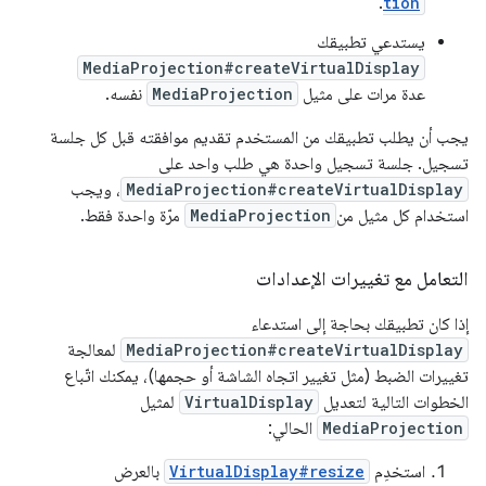
.
tion
يستدعي تطبيقك
MediaProjection#createVirtualDisplay
عدة مرات على مثيل
MediaProjection
نفسه.
يجب أن يطلب تطبيقك من المستخدم تقديم موافقته قبل كل جلسة
تسجيل. جلسة تسجيل واحدة هي طلب واحد على
MediaProjection#createVirtualDisplay
، ويجب
استخدام كل مثيل من
MediaProjection
مرّة واحدة فقط.
التعامل مع تغييرات الإعدادات
إذا كان تطبيقك بحاجة إلى استدعاء
MediaProjection#createVirtualDisplay
لمعالجة
تغييرات الضبط (مثل تغيير اتجاه الشاشة أو حجمها)، يمكنك اتّباع
الخطوات التالية لتعديل
VirtualDisplay
لمثيل
MediaProjection
الحالي:
استخدِم
VirtualDisplay#resize
بالعرض