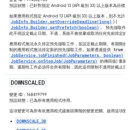
預設狀態
：已針對指定 Android 13 (API 級別 33) 以上版本為
如果應用程式指定 Android 13 (API 級別 33) 以上版本，則不
JobInfo.Builder.setOverrideDeadline(long)
) (
JobInfo.Builder.setPrefetch(boolean)
。 預先擷取作
此不得設定截止日期。不過，系統不會捨棄或取消任何先前排定的預先
應用程式無法永久排定預先擷取工作，並設定截止期限。有期限的
true
制的應用程式無法排定新的預先擷取工作。如果透過提供
(
JobService.jobFinished(JobParameters, boolean)
或
JobService.onStopJob(JobParameters)
的傳回值) 重新
期。週期性工作必須符合所有限制，因此這些限制不適用於截止日
DOWNSCALED
變更 ID：
168419799
預設狀態
：已為所有應用程式停用。
這項變更可為所有依應用程式緩衝區降階的變更把關。啟用這項變
DOWNSCALE_30