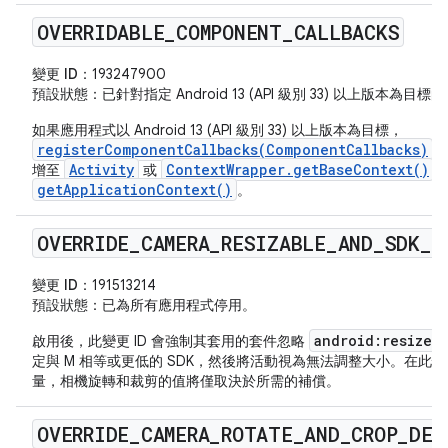
OVERRIDABLE
_
COMPONENT
_
CALLBACKS
變更 ID：
193247900
預設狀態
：已針對指定 Android 13 (API 級別 33) 以上版本為
如果應用程式以 Android 13 (API 級別 33) 以上版本為目標，
registerComponentCallbacks(ComponentCallbacks)
Activity
ContextWrapper.getBaseContext()
增至
或
getApplicationContext()
。
OVERRIDE
_
CAMERA
_
RESIZABLE
_
AND
_
SDK
_
C
變更 ID：
191513214
預設狀態
：已為所有應用程式停用。
android:resizeab
啟用後，此變更 ID 會強制其套用的套件忽略
定與 M 相等或更低的 SDK，然後將活動視為無法調整大小。在此
量，相機旋轉和裁剪的值將僅取決於所需的補償。
OVERRIDE
_
CAMERA
_
ROTATE
_
AND
_
CROP
_
DEF