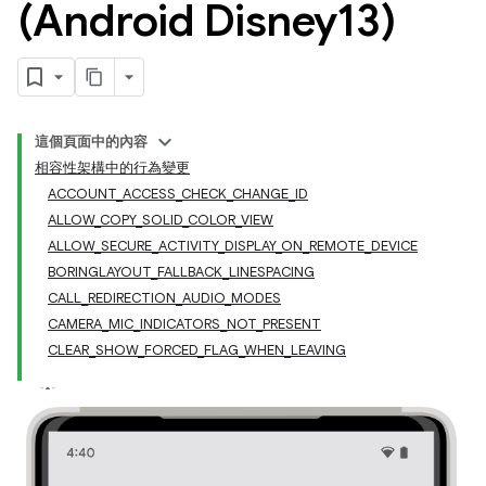
(Android Disney13)
這個頁面中的內容
相容性架構中的行為變更
ACCOUNT_ACCESS_CHECK_CHANGE_ID
ALLOW_COPY_SOLID_COLOR_VIEW
ALLOW_SECURE_ACTIVITY_DISPLAY_ON_REMOTE_DEVICE
BORINGLAYOUT_FALLBACK_LINESPACING
CALL_REDIRECTION_AUDIO_MODES
CAMERA_MIC_INDICATORS_NOT_PRESENT
CLEAR_SHOW_FORCED_FLAG_WHEN_LEAVING