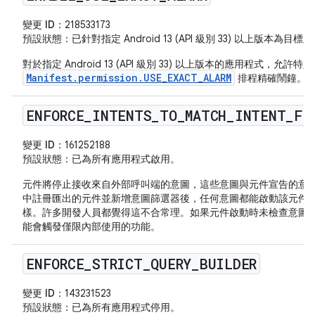
變更 ID：
218533173
預設狀態
：已針對指定 Android 13 (API 級別 33) 以上版本為
對於指定 Android 13 (API 級別 33) 以上版本的應用程式，允
Manifest.permission.USE_EXACT_ALARM
排程精確鬧鐘。
ENFORCE
_
INTENTS
_
TO
_
MATCH
_
INTENT
_
FI
變更 ID：
161252188
預設狀態
：已為所有應用程式啟用。
元件將停止接收來自外部呼叫端的意圖，這些意圖與元件宣告的意
中註冊匯出的元件並新增意圖篩選器後，任何意圖都能啟動該元件
樣。許多開發人員都覺得這不合常理。如果元件啟動時未檢查意圖
能會觸發僅限內部使用的功能。
ENFORCE
_
STRICT
_
QUERY
_
BUILDER
變更 ID：
143231523
預設狀態
：已為所有應用程式停用。