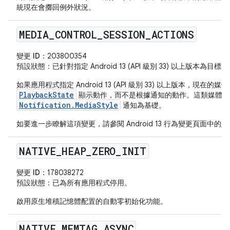
統現在會擲回例外狀況。
MEDIA
_
CONTROL
_
SESSION
_
ACTIONS
變更 ID：
203800354
預設狀態
：已針對指定 Android 13 (API 級別 33) 以上版本為
如果應用程式指定 Android 13 (API 級別 33) 以上版本，現
PlaybackState
顯示動作，而不是根據通知的動作。這類媒體控
Notification.MediaStyle
通知為基礎。
如要進一步瞭解這項變更，請參閱 Android 13 行為變更頁面中的
媒
NATIVE
_
HEAP
_
ZERO
_
INIT
變更 ID：
178038272
預設狀態
：已為所有應用程式停用。
啟用原生堆積記憶體配置的自動零初始化功能。
NATIVE
_
MEMTAG
_
ASYNC