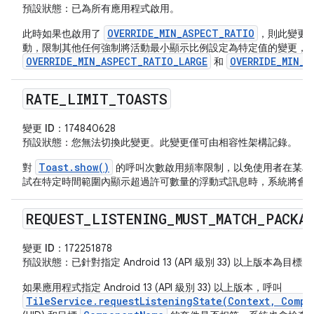
預設狀態
：已為所有應用程式啟用。
OVERRIDE_MIN_ASPECT_RATIO
此時如果也啟用了
，則此變更
動，限制其他任何強制將活動最小顯示比例設定為特定值的變更，
OVERRIDE_MIN_ASPECT_RATIO_LARGE
OVERRIDE_MIN_A
和
RATE
_
LIMIT
_
TOASTS
變更 ID：
174840628
預設狀態
：您無法切換此變更。此變更僅可由相容性架構記錄。
Toast.show()
對
的呼叫次數啟用頻率限制，以免使用者在某段
試在特定時間範圍內顯示超過許可數量的浮動式訊息時，系統將會
REQUEST
_
LISTENING
_
MUST
_
MATCH
_
PACKA
變更 ID：
172251878
預設狀態
：已針對指定 Android 13 (API 級別 33) 以上版本為
如果應用程式指定 Android 13 (API 級別 33) 以上版本，呼叫
TileService.requestListeningState(Context, Compo