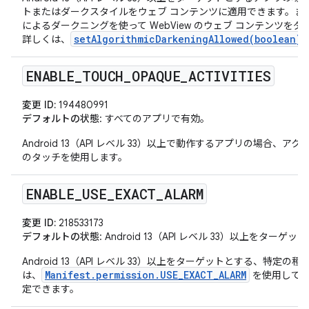
トまたはダークスタイルをウェブ コンテンツに適用できます。ま
によるダークニングを使って WebView のウェブ コンテンツを
setAlgorithmicDarkeningAllowed(boolean)
詳しくは、
ENABLE
_
TOUCH
_
OPAQUE
_
ACTIVITIES
変更 ID:
194480991
デフォルトの状態
: すべてのアプリで有効。
Android 13（API レベル 33）以上で動作するアプリの場合、
のタッチを使用します。
ENABLE
_
USE
_
EXACT
_
ALARM
変更 ID:
218533173
デフォルトの状態
: Android 13（API レベル 33）以上をタ
Android 13（API レベル 33）以上をターゲットとする、特定の
Manifest.permission.USE_EXACT_ALARM
は、
を使用して正
定できます。