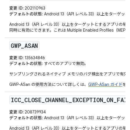
変更 ID:
202110963
デフォルトの状態
: Android 13（API レベル 33）以上をタ
Android 13（API レベル 33）以上をターゲットとするアプリの場合
同時に有効にできます。これは Multiple Enabled Profiles
GWP
_
ASAN
変更 ID:
135634846
デフォルトの状態
: すべてのアプリで無効。
サンプリングされるネイティブ メモリのバグ検出をアプリで有効
GWP-ASan の使用方法について詳しくは、
GWP-ASan ガイド
を
ICC
_
CLOSE
_
CHANNEL
_
EXCEPTION
_
ON
_
FAI
変更 ID:
208739934
デフォルトの状態
: Android 13（API レベル 33）以上をタ
Android 13（API レベル 33）以上をターゲットとするアプリの