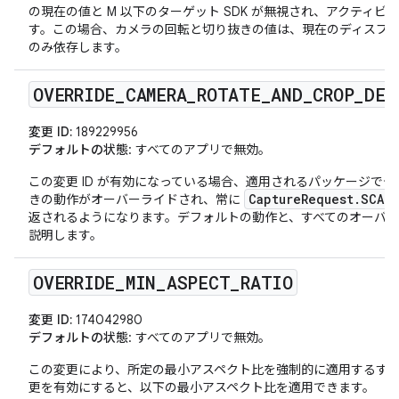
の現在の値と M 以下のターゲット SDK が無視され、アクティ
す。この場合、カメラの回転と切り抜きの値は、現在のディスプ
のみ依存します。
OVERRIDE
_
CAMERA
_
ROTATE
_
AND
_
CROP
_
DEF
変更 ID:
189229956
デフォルトの状態
: すべてのアプリで無効。
この変更 ID が有効になっている場合、適用されるパッケージで
CaptureRequest.SCAL
きの動作がオーバーライドされ、常に
返されるようになります。デフォルトの動作と、すべてのオーバ
説明します。
OVERRIDE
_
MIN
_
ASPECT
_
RATIO
変更 ID:
174042980
デフォルトの状態
: すべてのアプリで無効。
この変更により、所定の最小アスペクト比を強制的に適用するす
更を有効にすると、以下の最小アスペクト比を適用できます。