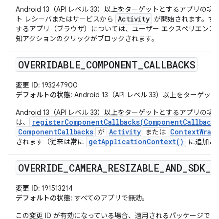
Android 13（API レベル 33）以上をターゲットとするアプ
Activity
ト レシーバまたはサービスから
が開始されます。す
するアプリ（ブラウザ）については、ユーザー エクスペリエンス
知アクションのクリックがブロックされます。
OVERRIDABLE
_
COMPONENT
_
CALLBACKS
変更 ID:
193247900
デフォルトの状態
: Android 13（API レベル 33）以上をタ
Android 13（API レベル 33）以上をターゲットとするアプリの場
registerComponentCallbacks(ComponentCallbacks
は、
ComponentCallbacks
Activity
ContextWrap
が
または
getApplicationContext()
されます（従来は常に
に追加さ
OVERRIDE
_
CAMERA
_
RESIZABLE
_
AND
_
SDK
_
C
変更 ID:
191513214
デフォルトの状態
: すべてのアプリで無効。
a
この変更 ID が有効になっている場合、適用されるパッケージで