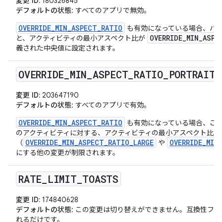
変更 ID:
180326845
デフォルトの状態
: すべてのアプリで無効。
OVERRIDE_MIN_ASPECT_RATIO
も有効になっている場合、パ
OVERRIDE_MIN_ASPE
と、アクティビティの最小アスペクト比が
義された中央値に設定されます。
OVERRIDE
_
MIN
_
ASPECT
_
RATIO
_
PORTRAIT
_
変更 ID:
203647190
デフォルトの状態
: すべてのアプリで有効。
OVERRIDE_MIN_ASPECT_RATIO
も有効になっている場合、こ
のアクティビティに対する、アクティビティの最小アスペクト比を
OVERRIDE_MIN_ASPECT_RATIO_LARGE
OVERRIDE_MIN
（
や
にする他の変更が制限されます。
RATE
_
LIMIT
_
TOASTS
変更 ID:
174840628
デフォルトの状態
: この変更は切り替えができません。互換性フ
れるだけです。