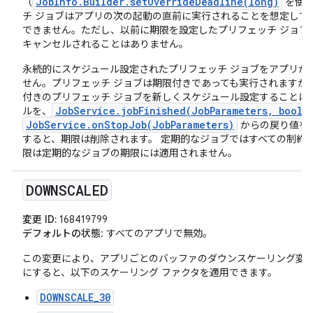
JobInfo.Builder.setOverrideDeadline(long)
（
を使用
チ ジョブはアプリの次の起動の直前に実行されることを想定して
できません。ただし、以前に期限を設定したプリフェッチ ジョブ
キャンセルされることはありません。
永続的にスケジュール設定されたプリフェッチ ジョブをアプリが
せん。プリフェッチ ジョブは期限付きであっても実行されますが
付きのプリフェッチ ジョブを新しくスケジュール設定することは
JobService.jobFinished(JobParameters, boole
ルを、
JobService.onStopJob(JobParameters)
からの戻り値を
すると、期限は削除されます。 定期的なジョブではすべての制約
限は定期的なジョブの期限には適用されません。
DOWNSCALED
変更 ID:
168419799
デフォルトの状態
: すべてのアプリで無効。
この変更により、アプリごとのバッファのダウンスケーリング変
にすると、以下のスケーリング ファクタを適用できます。
DOWNSCALE_30