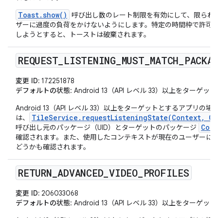
Toast.show()
呼び出し数のレート制限を有効にして、限られ
ザーに過度の負荷をかけないようにします。特定の時間枠で許可
しようとすると、トーストは破棄されます。
REQUEST
_
LISTENING
_
MUST
_
MATCH
_
PACKA
変更 ID:
172251878
デフォルトの状態
: Android 13（API レベル 33）以上をタ
Android 13（API レベル 33）以上をターゲットとするアプリの場
TileService.requestListeningState(Context, C
は、
Com
呼び出し元のパッケージ（UID）とターゲットのパッケージ
確認されます。また、使用したコンテキストが現在のユーザーに
どうかも確認されます。
RETURN
_
ADVANCED
_
VIDEO
_
PROFILES
変更 ID:
206033068
デフォルトの状態
: Android 13（API レベル 33）以上をタ