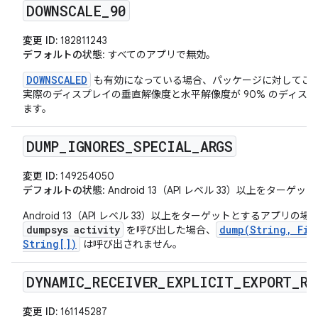
DOWNSCALE
_
90
変更 ID:
182811243
デフォルトの状態
: すべてのアプリで無効。
DOWNSCALED
も有効になっている場合、パッケージに対してこ
実際のディスプレイの垂直解像度と水平解像度が 90% のディス
ます。
DUMP
_
IGNORES
_
SPECIAL
_
ARGS
変更 ID:
149254050
デフォルトの状態
: Android 13（API レベル 33）以上をタ
Android 13（API レベル 33）以上をターゲットとするアプリ
dumpsys activity
dump(String, Fil
を呼び出した場合、
String[])
は呼び出されません。
DYNAMIC
_
RECEIVER
_
EXPLICIT
_
EXPORT
_
RE
変更 ID:
161145287