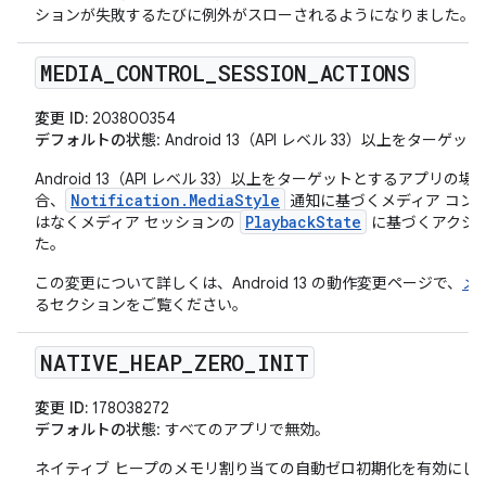
ションが失敗するたびに例外がスローされるようになりました。
MEDIA
_
CONTROL
_
SESSION
_
ACTIONS
変更 ID:
203800354
デフォルトの状態
: Android 13（API レベル 33）以上をタ
Android 13（API レベル 33）以上をターゲットとするアプリの場
Notification.MediaStyle
合、
通知に基づくメディア コン
PlaybackState
はなくメディア セッションの
に基づくアクシ
た。
この変更について詳しくは、Android 13 の動作変更ページで、
メ
るセクションをご覧ください。
NATIVE
_
HEAP
_
ZERO
_
INIT
変更 ID:
178038272
デフォルトの状態
: すべてのアプリで無効。
ネイティブ ヒープのメモリ割り当ての自動ゼロ初期化を有効にし