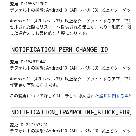
変更 ID:
195579280
デフォルトの状態
: Android 13（API レベル 33）以上をタ
Android 13（API レベル 33）以上をターゲットとするアプ
REA
セルされた際にリスナーへ提供される理由が、より一般的な
した場合よりも具体的な内容になります。
NOTIFICATION
_
PERM
_
CHANGE
_
ID
変更 ID:
194833441
デフォルトの状態
: Android 13（API レベル 33）以上をタ
Android 13（API レベル 33）以上をターゲットとするアプ
作変更が有効になります。
この変更について詳しくは、新しく導入された
通知に関する実行
NOTIFICATION
_
TRAMPOLINE
_
BLOCK
_
FOR
_
変更 ID:
227752274
デフォルトの状態
: Android 13（API レベル 33）以上をタ