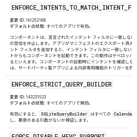
ENFORCE
_
INTENTS
_
TO
_
MATCH
_
INTENT
_
FI
変更 ID:
161252188
デフォルトの状態
: すべてのアプリで有効。
コンポーネントは、宣言されたインテント フィルタに一致しない
の受信を中止します。アプリがマニフェストのエクスポート済み
ント フィルタを追加すると、インテント フィルタに一致しない
トからもコンポーネントを起動できます。この動作はデベロッパ
るといえます。コンポーネントの起動時にインテントを確認しな
は、サードパーティ製アプリによる内部専用機能のトリガーを許
ENFORCE
_
STRICT
_
QUERY
_
BUILDER
変更 ID:
143231523
デフォルトの状態
: すべてのアプリで無効。
SQLiteQueryBuilder
CalendarP
有効にすると、
はすべての
し、悪意のある引数がないか検証します。
FORCE
_
DISABLE
_
HEVC
_
SUPPORT