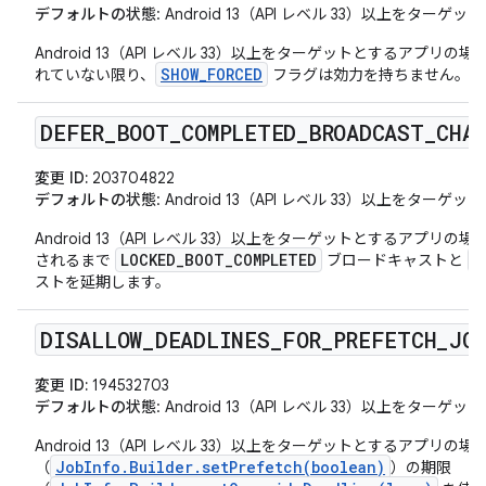
デフォルトの状態
: Android 13（API レベル 33）以上をタ
Android 13（API レベル 33）以上をターゲットとするアプ
SHOW_FORCED
れていない限り、
フラグは効力を持ちません。
DEFER
_
BOOT
_
COMPLETED
_
BROADCAST
_
CHA
変更 ID:
203704822
デフォルトの状態
: Android 13（API レベル 33）以上をタ
Android 13（API レベル 33）以上をターゲットとするアプリの
LOCKED_BOOT_COMPLETED
B
されるまで
ブロードキャストと
ストを延期します。
DISALLOW
_
DEADLINES
_
FOR
_
PREFETCH
_
JO
変更 ID:
194532703
デフォルトの状態
: Android 13（API レベル 33）以上をタ
Android 13（API レベル 33）以上をターゲットとするアプリ
JobInfo.Builder.setPrefetch(boolean)
（
）の期限