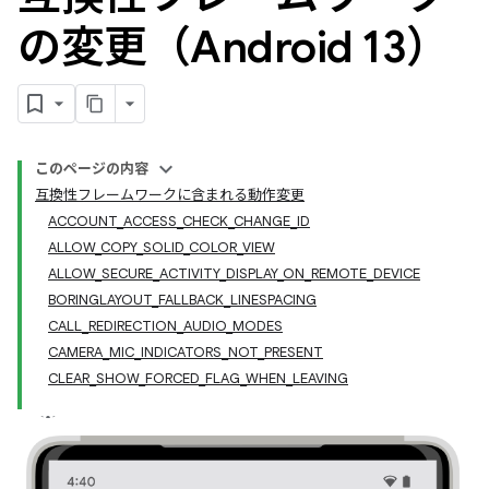
の変更（Android 13）
このページの内容
互換性フレームワークに含まれる動作変更
ACCOUNT_ACCESS_CHECK_CHANGE_ID
ALLOW_COPY_SOLID_COLOR_VIEW
ALLOW_SECURE_ACTIVITY_DISPLAY_ON_REMOTE_DEVICE
BORINGLAYOUT_FALLBACK_LINESPACING
CALL_REDIRECTION_AUDIO_MODES
CAMERA_MIC_INDICATORS_NOT_PRESENT
CLEAR_SHOW_FORCED_FLAG_WHEN_LEAVING