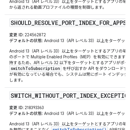
Android 13（API レベル 33）以上をターゲットとするアプリの場
から返される動画プロファイルの種類を制御します。
SHOULD
_
RESOLVE
_
PORT
_
INDEX
_
FOR
_
APPS
変更 ID:
224562872
デフォルトの状態
: Android 13（API レベル 33）以上をタ
Android 13（API レベル 33）以上をターゲットとするアプリの
のポートで Multiple Enabled Profiles（MEP）を有効に
持するため、API レベル 32 以下をターゲットとするアプリがポ
switchToSubscription
を呼び出すか API をダウンロードする
が有効になっている場合でも、システムは常にポート インデックス
します。
SWITCH
_
WITHOUT
_
PORT
_
INDEX
_
EXCEPTIO
変更 ID:
218393363
デフォルトの状態
: Android 13（API レベル 33）以上をタ
Android 13（API レベル 33）以上をターゲットとするアプリの場
switchToSubscription()
を無効にすることなく
が呼び出さ