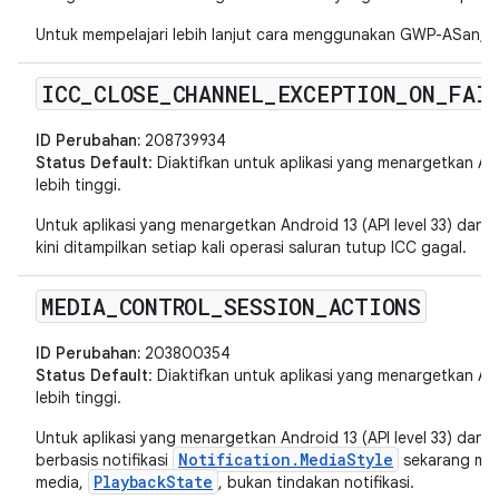
Untuk mempelajari lebih lanjut cara menggunakan GWP-ASan, l
ICC
_
CLOSE
_
CHANNEL
_
EXCEPTION
_
ON
_
FAI
ID Perubahan:
208739934
Status Default
: Diaktifkan untuk aplikasi yang menargetkan Andr
lebih tinggi.
Untuk aplikasi yang menargetkan Android 13 (API level 33) dan ve
kini ditampilkan setiap kali operasi saluran tutup ICC gagal.
MEDIA
_
CONTROL
_
SESSION
_
ACTIONS
ID Perubahan:
203800354
Status Default
: Diaktifkan untuk aplikasi yang menargetkan And
lebih tinggi.
Untuk aplikasi yang menargetkan Android 13 (API level 33) dan ve
Notification.MediaStyle
berbasis notifikasi
sekarang memi
PlaybackState
media,
, bukan tindakan notifikasi.