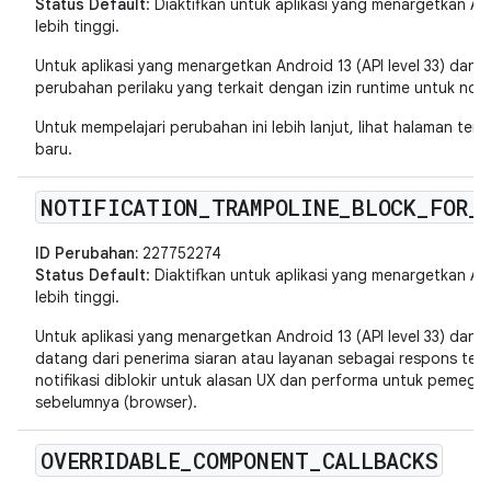
Status Default
: Diaktifkan untuk aplikasi yang menargetkan Andr
lebih tinggi.
Untuk aplikasi yang menargetkan Android 13 (API level 33) dan v
perubahan perilaku yang terkait dengan izin runtime untuk notif
Untuk mempelajari perubahan ini lebih lanjut, lihat halaman ten
baru.
NOTIFICATION
_
TRAMPOLINE
_
BLOCK
_
FOR
_
ID Perubahan:
227752274
Status Default
: Diaktifkan untuk aplikasi yang menargetkan Andr
lebih tinggi.
Untuk aplikasi yang menargetkan Android 13 (API level 33) dan ve
datang dari penerima siaran atau layanan sebagai respons terha
notifikasi diblokir untuk alasan UX dan performa untuk pemega
sebelumnya (browser).
OVERRIDABLE
_
COMPONENT
_
CALLBACKS