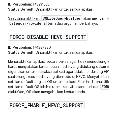
ID Perubahan:
143231523
Status Default
: Dinonaktifkan untuk semua aplikasi.
SQLiteQueryBuilder
Saat dinonaktifkan,
akan memverifikasi
CalendarProvider2
terhadap argumen berbahaya.
FORCE
_
DISABLE
_
HEVC
_
SUPPORT
ID Perubahan:
174227820
Status Default
: Dinonaktifkan untuk semua aplikasi.
Menonaktifkan aplikasi secara paksa agar tidak mendukung ke
harus menyatakan kemampuan media yang didukung dalam manif
digunakan untuk memaksa aplikasi agar tidak mendukung HEV
saat mengakses media yang dienkode di HEVC. Menyetel tanda 
setelan default tingkat OS untuk aplikasi. Fitur ini dinonaktifka
FORCE
setelan default OS lebih diutamakan. Jika tanda ini dan
diaktifkan, OS akan mengabaikan kedua tanda.
FORCE
_
ENABLE
_
HEVC
_
SUPPORT