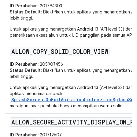
ID Perubahan:
201794303
Status Default
: Diaktifkan untuk aplikasi yang menargetkan Andr
lebih tinggi.
Untuk aplikasi yang menargetkan Android 13 (API level 33) dan v
pemeriksaan akses akun untuk UID panggilan pada semua API ter
ALLOW
_
COPY
_
SOLID
_
COLOR
_
VIEW
ID Perubahan:
205907456
Status Default
: Diaktifkan untuk aplikasi yang menargetkan Andr
lebih tinggi.
Untuk aplikasi yang menargetkan Android 13 (API level 33) dan v
aplikasi menerima callback
SplashScreen.OnExitAnimationListener.onSplashScr
meskipun layar pembuka hanya menampilkan warna solid.
ALLOW
_
SECURE
_
ACTIVITY
_
DISPLAY
_
ON
_
R
ID Perubahan:
201712607