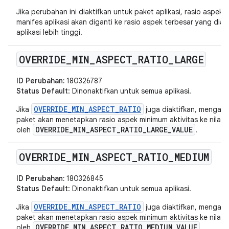
Jika perubahan ini diaktifkan untuk paket aplikasi, rasio aspek
manifes aplikasi akan diganti ke rasio aspek terbesar yang diakt
aplikasi lebih tinggi.
OVERRIDE
_
MIN
_
ASPECT
_
RATIO
_
LARGE
ID Perubahan:
180326787
Status Default
: Dinonaktifkan untuk semua aplikasi.
OVERRIDE_MIN_ASPECT_RATIO
Jika
juga diaktifkan, mengakt
paket akan menetapkan rasio aspek minimum aktivitas ke nilai 
OVERRIDE_MIN_ASPECT_RATIO_LARGE_VALUE
oleh
.
OVERRIDE
_
MIN
_
ASPECT
_
RATIO
_
MEDIUM
ID Perubahan:
180326845
Status Default
: Dinonaktifkan untuk semua aplikasi.
OVERRIDE_MIN_ASPECT_RATIO
Jika
juga diaktifkan, mengakt
paket akan menetapkan rasio aspek minimum aktivitas ke nilai 
OVERRIDE_MIN_ASPECT_RATIO_MEDIUM_VALUE
oleh
.