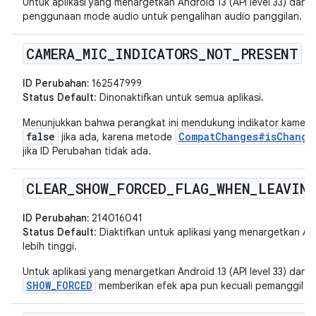
Untuk aplikasi yang menargetkan Android 13 (API level 33) dan v
penggunaan mode audio untuk pengalihan audio panggilan.
CAMERA
_
MIC
_
INDICATORS
_
NOT
_
PRESENT
ID Perubahan:
162547999
Status Default
: Dinonaktifkan untuk semua aplikasi.
Menunjukkan bahwa perangkat ini mendukung indikator kamera 
false
CompatChanges#isChange
jika ada, karena metode
jika ID Perubahan tidak ada.
CLEAR
_
SHOW
_
FORCED
_
FLAG
_
WHEN
_
LEAVIN
ID Perubahan:
214016041
Status Default
: Diaktifkan untuk aplikasi yang menargetkan Andr
lebih tinggi.
Untuk aplikasi yang menargetkan Android 13 (API level 33) dan v
SHOW_FORCED
memberikan efek apa pun kecuali pemanggil s