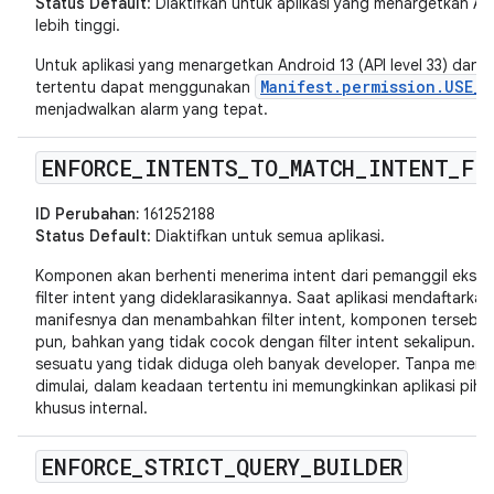
Status Default
: Diaktifkan untuk aplikasi yang menargetkan And
lebih tinggi.
Untuk aplikasi yang menargetkan Android 13 (API level 33) dan vers
Manifest.permission.USE_E
tertentu dapat menggunakan
menjadwalkan alarm yang tepat.
ENFORCE
_
INTENTS
_
TO
_
MATCH
_
INTENT
_
FI
ID Perubahan:
161252188
Status Default
: Diaktifkan untuk semua aplikasi.
Komponen akan berhenti menerima intent dari pemanggil ekste
filter intent yang dideklarasikannya. Saat aplikasi mendaftar
manifesnya dan menambahkan filter intent, komponen tersebut 
pun, bahkan yang tidak cocok dengan filter intent sekalipun. Hal
sesuatu yang tidak diduga oleh banyak developer. Tanpa meme
dimulai, dalam keadaan tertentu ini memungkinkan aplikasi piha
khusus internal.
ENFORCE
_
STRICT
_
QUERY
_
BUILDER