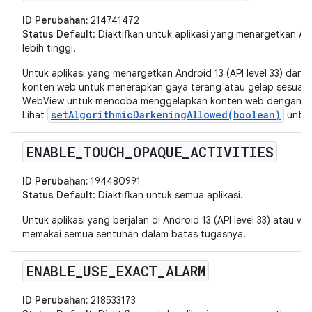
ID Perubahan:
214741472
Status Default
: Diaktifkan untuk aplikasi yang menargetkan Andr
lebih tinggi.
Untuk aplikasi yang menargetkan Android 13 (API level 33) dan v
konten web untuk menerapkan gaya terang atau gelap sesuai d
WebView untuk mencoba menggelapkan konten web dengan peng
setAlgorithmicDarkeningAllowed(boolean)
Lihat
untuk
ENABLE
_
TOUCH
_
OPAQUE
_
ACTIVITIES
ID Perubahan:
194480991
Status Default
: Diaktifkan untuk semua aplikasi.
Untuk aplikasi yang berjalan di Android 13 (API level 33) atau vers
memakai semua sentuhan dalam batas tugasnya.
ENABLE
_
USE
_
EXACT
_
ALARM
ID Perubahan:
218533173