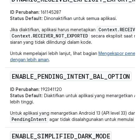
ID Perubahan:
161145287
Status Default
: Dinonaktifkan untuk semua aplikasi.
Context.RECEIVE
Jika diaktifkan, aplikasi harus menetapkan
Context.RECEIVER_NOT_EXPORTED
secara eksplisit saat m
siaran yang tidak dilindungi dalam kode.
Untuk mempelajari lebih lanjut, lihat bagian
Mengekspor penerim
dengan lebih aman
.
ENABLE
_
PENDING
_
INTENT
_
BAL
_
OPTION
ID Perubahan:
192341120
Status Default
: Diaktifkan untuk aplikasi yang menargetkan Andr
lebih tinggi.
Untuk aplikasi yang menargetkan Android 13 (API level 33) dan ve
PendingIntent
agar tidak disalahgunakan untuk memulai akti
ENABLE
_
SIMPLIFIED
_
DARK
_
MODE