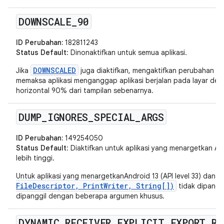
DOWNSCALE
_
90
ID Perubahan:
182811243
Status Default
: Dinonaktifkan untuk semua aplikasi.
DOWNSCALED
Jika
juga diaktifkan, mengaktifkan perubahan in
memaksa aplikasi menganggap aplikasi berjalan pada layar deng
horizontal 90% dari tampilan sebenarnya.
DUMP
_
IGNORES
_
SPECIAL
_
ARGS
ID Perubahan:
149254050
Status Default
: Diaktifkan untuk aplikasi yang menargetkan Andr
lebih tinggi.
Untuk aplikasi yang menargetkanAndroid 13 (API level 33) dan ver
FileDescriptor, PrintWriter, String[])
tidak dipanggi
dipanggil dengan beberapa argumen khusus.
DYNAMIC
_
RECEIVER
_
EXPLICIT
_
EXPORT
_
RE