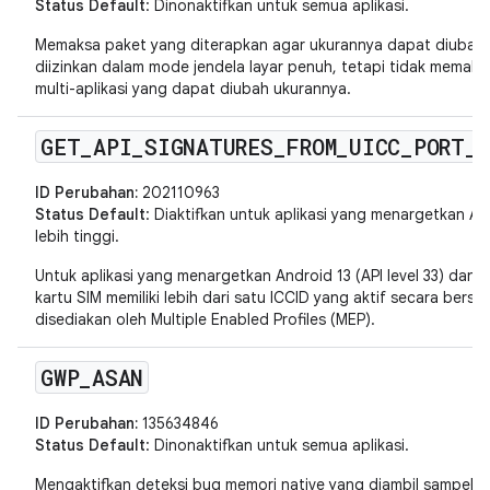
Status Default
: Dinonaktifkan untuk semua aplikasi.
Memaksa paket yang diterapkan agar ukurannya dapat diubah
diizinkan dalam mode jendela layar penuh, tetapi tidak memaks
multi-aplikasi yang dapat diubah ukurannya.
GET
_
API
_
SIGNATURES
_
FROM
_
UICC
_
PORT
_
ID Perubahan:
202110963
Status Default
: Diaktifkan untuk aplikasi yang menargetkan And
lebih tinggi.
Untuk aplikasi yang menargetkan Android 13 (API level 33) dan v
kartu SIM memiliki lebih dari satu ICCID yang aktif secara bers
disediakan oleh Multiple Enabled Profiles (MEP).
GWP
_
ASAN
ID Perubahan:
135634846
Status Default
: Dinonaktifkan untuk semua aplikasi.
Mengaktifkan deteksi bug memori native yang diambil sampelnya