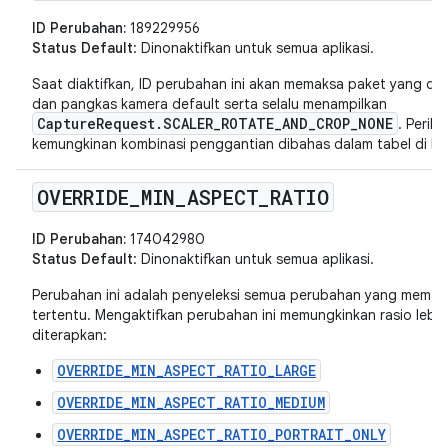
ID Perubahan:
189229956
Status Default
: Dinonaktifkan untuk semua aplikasi.
Saat diaktifkan, ID perubahan ini akan memaksa paket yang dit
dan pangkas kamera default serta selalu menampilkan
CaptureRequest.SCALER_ROTATE_AND_CROP_NONE
. Peril
kemungkinan kombinasi penggantian dibahas dalam tabel di b
OVERRIDE
_
MIN
_
ASPECT
_
RATIO
ID Perubahan:
174042980
Status Default
: Dinonaktifkan untuk semua aplikasi.
Perubahan ini adalah penyeleksi semua perubahan yang memaksa
tertentu. Mengaktifkan perubahan ini memungkinkan rasio lebar
diterapkan:
OVERRIDE_MIN_ASPECT_RATIO_LARGE
OVERRIDE_MIN_ASPECT_RATIO_MEDIUM
OVERRIDE_MIN_ASPECT_RATIO_PORTRAIT_ONLY