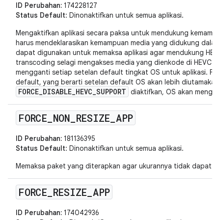
ID Perubahan:
174228127
Status Default
: Dinonaktifkan untuk semua aplikasi.
Mengaktifkan aplikasi secara paksa untuk mendukung kemampu
harus mendeklarasikan kemampuan media yang didukung dalam m
dapat digunakan untuk memaksa aplikasi agar mendukung HEV
transcoding selagi mengakses media yang dienkode di HEVC. M
mengganti setiap setelan default tingkat OS untuk aplikasi. Fitu
default, yang berarti setelan default OS akan lebih diutamakan.
FORCE_DISABLE_HEVC_SUPPORT
diaktifkan, OS akan mengab
FORCE
_
NON
_
RESIZE
_
APP
ID Perubahan:
181136395
Status Default
: Dinonaktifkan untuk semua aplikasi.
Memaksa paket yang diterapkan agar ukurannya tidak dapat d
FORCE
_
RESIZE
_
APP
ID Perubahan:
174042936