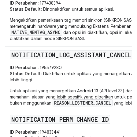
ID Perubahan:
177438394
Status Default
: Dinonaktifkan untuk semua aplikasi.
Mengaktifkan pemeriksaan tag memori sinkron (SINKRONISASI) da
memengaruhi hardware yang mendukung Ekstensi Pemberian Ta
NATIVE_MEMTAG_ASYNC
dan opsi ini diaktifkan, opsi ini ak
diaktifkan dalam mode SINKRONISASI.
NOTIFICATION
_
LOG
_
ASSISTANT
_
CANCEL
ID Perubahan:
195579280
Status Default
: Diaktifkan untuk aplikasi yang menargetkan Andr
lebih tinggi.
Untuk aplikasi yang menargetkan Android 13 (API level 33) dan v
memahami alasan yang lebih spesifik yang diberikan untuk pemba
REASON_LISTENER_CANCEL
bukan menggunakan
yang lebih
NOTIFICATION
_
PERM
_
CHANGE
_
ID
ID Perubahan:
194833441