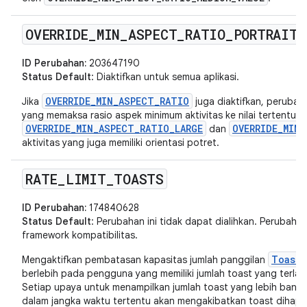
OVERRIDE
_
MIN
_
ASPECT
_
RATIO
_
PORTRAIT
_
ID Perubahan:
203647190
Status Default
: Diaktifkan untuk semua aplikasi.
OVERRIDE_MIN_ASPECT_RATIO
Jika
juga diaktifkan, perubah
yang memaksa rasio aspek minimum aktivitas ke nilai tertentu—
OVERRIDE_MIN_ASPECT_RATIO_LARGE
OVERRIDE_MIN_
dan
aktivitas yang juga memiliki orientasi potret.
RATE
_
LIMIT
_
TOASTS
ID Perubahan:
174840628
Status Default
: Perubahan ini tidak dapat dialihkan. Perubaha
framework kompatibilitas.
Toast.
Mengaktifkan pembatasan kapasitas jumlah panggilan
berlebih pada pengguna yang memiliki jumlah toast yang terlal
Setiap upaya untuk menampilkan jumlah toast yang lebih banyak
dalam jangka waktu tertentu akan mengakibatkan toast dihapu