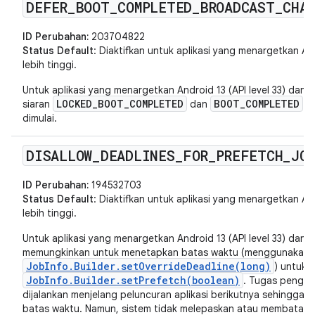
DEFER
_
BOOT
_
COMPLETED
_
BROADCAST
_
CHA
ID Perubahan:
203704822
Status Default
: Diaktifkan untuk aplikasi yang menargetkan And
lebih tinggi.
Untuk aplikasi yang menargetkan Android 13 (API level 33) dan 
LOCKED_BOOT_COMPLETED
BOOT_COMPLETED
siaran
dan
hi
dimulai.
DISALLOW
_
DEADLINES
_
FOR
_
PREFETCH
_
JO
ID Perubahan:
194532703
Status Default
: Diaktifkan untuk aplikasi yang menargetkan Andr
lebih tinggi.
Untuk aplikasi yang menargetkan Android 13 (API level 33) dan ver
memungkinkan untuk menetapkan batas waktu (menggunakan
JobInfo.Builder.setOverrideDeadline(long)
) untuk 
JobInfo.Builder.setPrefetch(boolean)
. Tugas pengam
dijalankan menjelang peluncuran aplikasi berikutnya sehingga ti
batas waktu. Namun, sistem tidak melepaskan atau membatalk