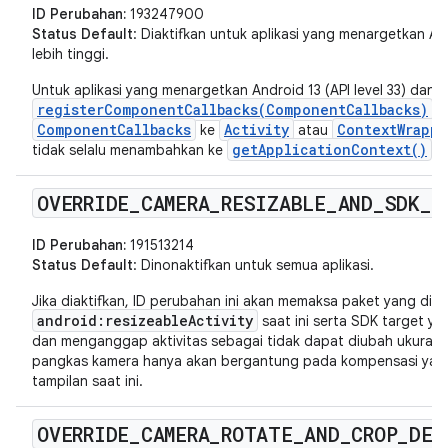
ID Perubahan:
193247900
Status Default
: Diaktifkan untuk aplikasi yang menargetkan Andr
lebih tinggi.
Untuk aplikasi yang menargetkan Android 13 (API level 33) dan ver
registerComponentCallbacks(ComponentCallbacks)
m
ComponentCallbacks
Activity
ContextWrappe
ke
atau
getApplicationContext()
tidak selalu menambahkan ke
.
OVERRIDE
_
CAMERA
_
RESIZABLE
_
AND
_
SDK
_
C
ID Perubahan:
191513214
Status Default
: Dinonaktifkan untuk semua aplikasi.
Jika diaktifkan, ID perubahan ini akan memaksa paket yang dit
android:resizeableActivity
saat ini serta SDK target y
dan menganggap aktivitas sebagai tidak dapat diubah ukurannya.
pangkas kamera hanya akan bergantung pada kompensasi yang 
tampilan saat ini.
OVERRIDE
_
CAMERA
_
ROTATE
_
AND
_
CROP
_
DEF