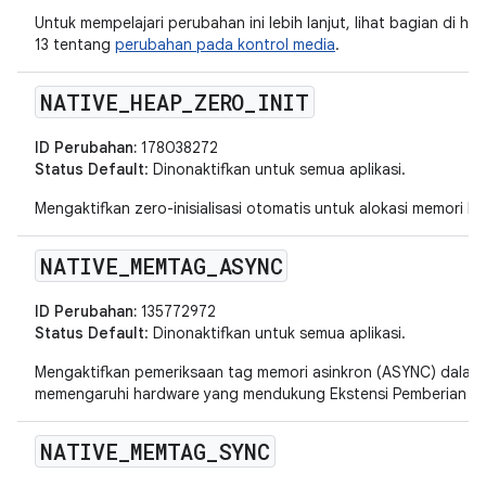
Untuk mempelajari perubahan ini lebih lanjut, lihat bagian di h
13 tentang
perubahan pada kontrol media
.
NATIVE
_
HEAP
_
ZERO
_
INIT
ID Perubahan:
178038272
Status Default
: Dinonaktifkan untuk semua aplikasi.
Mengaktifkan zero-inisialisasi otomatis untuk alokasi memori he
NATIVE
_
MEMTAG
_
ASYNC
ID Perubahan:
135772972
Status Default
: Dinonaktifkan untuk semua aplikasi.
Mengaktifkan pemeriksaan tag memori asinkron (ASYNC) dalam p
memengaruhi hardware yang mendukung Ekstensi Pemberian T
NATIVE
_
MEMTAG
_
SYNC