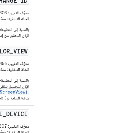
HANGE
_
ID
معرّف التغيير:
201794303
الحالة التلقائية
: مفعَّلة للتطبيق
الإذن التحقّق من إمكانية الوصول إلى الحسا
LOR
_
VIEW
معرّف التغيير:
205907456
الحالة التلقائية
: مفعَّلة للتطبيق
الإذن للتطبيق بتلقّ
ScreenView)
شاشة البداية لونًا ثاب
E
_
DEVICE
معرّف التغيير:
201712607
الحالة التلقائية
: مفعَّلة للتطبيق