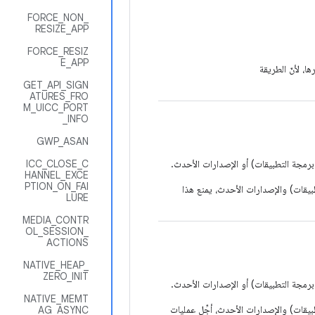
FORCE_NON_
RESIZE_APP
FORCE_RESIZ
E_APP
ا، لأنّ الطريقة
GET_API_SIGN
ATURES_FRO
M_UICC_PORT
_INFO
GWP_ASAN
ICC_CLOSE_C
HANNEL_EXCE
PTION_ON_FAI
من نظام التشغيل Android (المستوى 33 لواجهة برمجة التطبيقات) والإصدارات الأحدث، يمنع هذا
LURE
MEDIA_CONTR
OL_SESSION_
ACTIONS
NATIVE_HEAP_
ZERO_INIT
NATIVE_MEMT
1 من نظام التشغيل Android (المستوى 33 لواجهة برمجة التطبيقات) والإصدارات الأحدث، أجِّل عمليات
AG_ASYNC