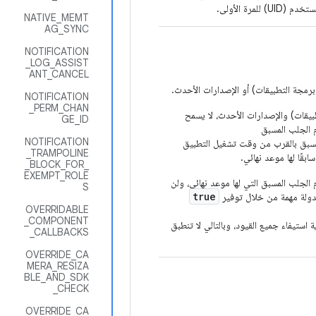
مرة الأولى.
NATIVE_MEMT
AG_SYNC
NOTIFICATION
_LOG_ASSIST
ANT_CANCEL
NOTIFICATION
_PERM_CHAN
من نظام التشغيل Android (المستوى 33 لواجهة برمجة التطبيقات) والإصدارات الأحدث، لا يسمح
GE_ID
م الجلب المسبق
NOTIFICATION
مسبق بالقرب من وقت تشغيل التطبيق
_TRAMPOLINE
بقًا لها موعد نهائي.
_BLOCK_FOR_
EXEMPT_ROLE
لجلب المسبق التي لها موعد نهائي، ولن
S
true
جدولة مهمة من خلال توفير
OVERRIDABLE
_COMPONENT
ية استيفاء جميع القيود، وبالتالي لا تنطبق
_CALLBACKS
OVERRIDE_CA
MERA_RESIZA
BLE_AND_SDK
_CHECK
OVERRIDE_CA