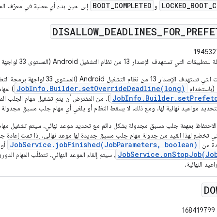
BOOT_COMPLETED
LOCKED_BOOT_C
و
إلى حين بدء أي عملية في معرّف المستخدم (UID) لل
DISALLOW
_
DEADLINES
_
FOR
_
PREFE
ات التي تستهدف الإصدار 13 من نظام التشغيل Android (المستوى 33 لواجهة برمجة التطبيقات) أو الإصدارات الأحدث.
بالنسبة إلى التطبيقات التي تستهدف الإصدار 13 
JobInfo.Builder.setOverrideDeadline(long)
 (باستخدام
) لمها
JobInfo.Builder.setPrefet
). من المفترض أن يتم تشغيل مهام الجلب ال
ح بتحديد مواعيد نهائية لها. ومع ذلك، لا يسقط النظام أو يلغي أي مهام جلب مسبق مجدولة سا
الاحتفاظ بمهمة جلب مسبق مجدولة بشكل دائم مع تحديد موعد نهائي. سيتم تشغيل مهام ا
لتي تخضع لهذا القيد من جدولة مهام جلب مسبق جديدة لها موعد نهائي. إذا تمت إعادة 
JobService.jobFinished(JobParameters, boolean)
ودة من
أو
JobService.onStopJob(Job
، سيتم إلغاء الموعد النهائي. تتطلّب المهام الدور
عيد النهائية.
DO
168419799