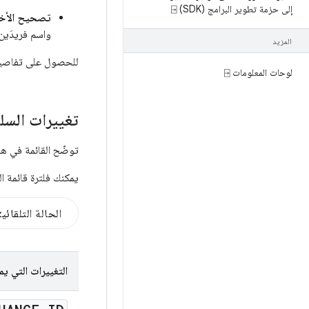
إلى حزمة تطوير البرامج (SDK) ⍈
تصحيح الأخط
واسم فريدَين
المزيد
للحصول على تفاصيل 
لوحات المعلومات ⍈
تغييرات السل
توضّح القائمة في هذا 
يمكنك فلترة قائمة 
الحالة التلقائي
التغييرات التي يمكن