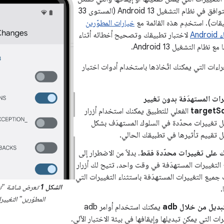
جزءًا من إطار عمل التوافق في نظام التشغيل Android 13 (المستوى 33
قات). استخدِم هذه القائمة مع
خيارات المطوّرين
An
لاختبار تطبيقك وتصحيح أخطائه أثناء
ظام التشغيل Android 13.
اءات التي يمكنك اتّخاذها باستخدام أدوات اختبار
يرات المستهدَفة بدون تغيير
targetS
الفعلي للتطبيق يمكنك استخدام أزرار
يل تغييرات محدّدة في السلوك المستهدَف بشكل
ل تقييم تأثيرها في تطبيقك الحالي.
اتك على تغييرات محدّدة فقط
. بدلاً من الاضطرار إلى
التغييرات المستهدَفة في وقت واحد، تتيح لك أزرار
 جميع التغييرات المستهدَفة باستثناء التغييرات التي
الشكل 1
تعرض شاشة "تغي
.
المطوّرين" التغييرا
تبديل من خلال adb
يمكنك استخدام أوامر adb
ات التي يمكن تبديلها وإيقافها في بيئة الاختبار الآلي.