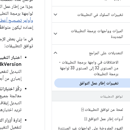
لواجهة برمجة التطبي
تغييرات السلوك في التطبيقات
وأوامر تصحيح أخطاء droid
إعداده ليكون متوافقًا مع ن
الميزات وواجهات برمجة التطبيقات
الجديدة
في ما يلي بعض الإجر
توافق التطبيقات:
التعديلات على المراجع
اختبار التغي
الاختلافات في واجهة برمجة التطبيقات -
dkVersion
من المستوى 32 إلى المستوى 33 لواجهة
التبديل لتفع
برمجة التطبيقات
إجباري من أج
تغييرات إطار عمل التوافق
ركِّز اختبار
معالجة جميع 
توافق التطبيقات
التبديل إيقاف
لمحة عن توافق التطبيقات ⍈
تريد اختبارها
أدوات إطار عمل التوافق ⍈
إدارة أزرار ال
لتفعيل التغيير
القيود المفروضة على الواجهات غير المستندة