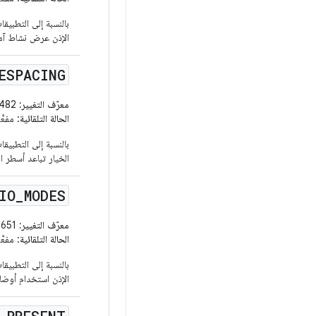
الإذن عرض نشاط آمن 
ESPACING
معرّف التغيير:
210923482
الحالة التلقائية
: مفعَّلة للتطبيق
الخيار تباعد أسطر 
IO
_
MODES
معرّف التغيير:
189472651
الحالة التلقائية
: مفعَّلة للتطبيق
الإذن استخدام أوضا