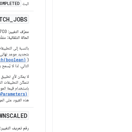
OMPLETED
البث
TCH
_
JOBS
معرّف التغيير:
194532703
الحالة التلقائية
: مفعَّلة للتطبيق
بتحديد موعد نهائي
ch(boolean)
(
التالي، لذا لا يُسم
لا يمكن لأي تطبيق 
تتمكّن التطبيقات ا
باستخدام قيمة الع
Parameters)
هذه القيود على الموا
WNSCALED
رقم تعريف التغيير: