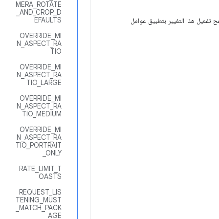
MERA_ROTATE
_AND_CROP_D
EFAULTS
ح تفعيل هذا التغيير بتطبيق عوامل
OVERRIDE_MI
N_ASPECT_RA
TIO
OVERRIDE_MI
N_ASPECT_RA
TIO_LARGE
OVERRIDE_MI
N_ASPECT_RA
TIO_MEDIUM
OVERRIDE_MI
N_ASPECT_RA
TIO_PORTRAIT
_ONLY
RATE_LIMIT_T
OASTS
REQUEST_LIS
TENING_MUST
_MATCH_PACK
AGE