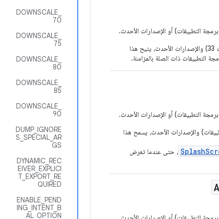
DOWNSCALE_
70
DOWNSCALE_
75
بالنسبة إلى التطبيقات التي تستهدف الإصدار 13 من نظام التشغيل Android (مستوى واجهة برمجة التطبيقات 33) والإصدارات الأحدث، يتيح هذا
DOWNSCALE_
80
DOWNSCALE_
85
DOWNSCALE_
90
DUMP_IGNORE
 من نظام التشغيل Android (المستوى 33 لواجهة برمجة التطبيقات) والإصدارات الأحدث، يسمح هذا
S_SPECIAL_AR
GS
SplashScr
، حتى عندما تعرض
DYNAMIC_REC
EIVER_EXPLICI
T_EXPORT_RE
QUIRED
ENABLE_PEND
ING_INTENT_B
AL_OPTION