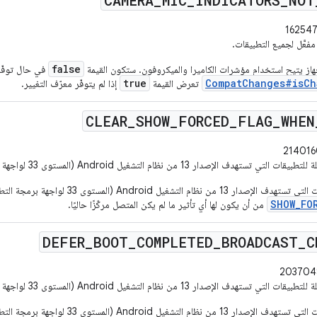
CAMERA
_
MIC
_
INDICATORS
_
NOT
مفعَّل لجميع التطبيقات.
false
لجهاز يتيح استخدام مؤشرات الكاميرا والميكروفون. ستكون القيمة
في حال توفّره
true
CompatChanges#isCh
تعرض القيمة
إذا لم يتوفّر معرّف التغيير.
CLEAR
_
SHOW
_
FORCED
_
FLAG
_
WHEN
ات التي تستهدف الإصدار 13 من نظام التشغيل Android (المستوى 33 لواجهة برمجة التطبيقات) أو الإصدارات الأحدث.
بالنسبة إلى التطبيقات التي تستهدف الإصدار 13 
SHOW_FO
من أن يكون لها أي تأثير ما لم يكن المتصل مركّزًا حاليًا.
DEFER
_
BOOT
_
COMPLETED
_
BROADCAST
_
C
ات التي تستهدف الإصدار 13 من نظام التشغيل Android (المستوى 33 لواجهة برمجة التطبيقات) أو الإصدارات الأحدث.
بالنسبة إلى التطبيقات التي تستهدف الإصدار 3