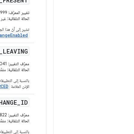
_
PRESENT
تغيير المعرّف:
162547999
الحالة التلقائية
: غير 
تشير إلى أنّ هذا ا
angeEnabled
_
LEAVING
معرّف التغيير:
214016041
الحالة التلقائية
: مفعَّلة للتطبيق
RCED
الإذن العلامة
HANGE
_
ID
معرّف التغيير:
203704822
الحالة التلقائية
: مفعَّلة للتطبيق