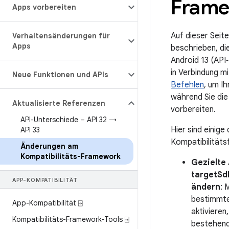
Frame
Apps vorbereiten
Auf dieser Sei
Verhaltensänderungen für
Apps
beschrieben, di
Android 13 (API‑
in Verbindung m
Neue Funktionen und APIs
Befehlen
, um I
während Sie die
Aktualisierte Referenzen
vorbereiten.
API-Unterschiede – API 32 →
Hier sind einige
API 33
Kompatibilitäts
Änderungen am
Kompatibilitäts-Framework
Gezielte
targetSd
APP-KOMPATIBILITÄT
ändern
: 
bestimmte
App-Kompatibilität ⍈
aktivieren
Kompatibilitäts-Framework-Tools ⍈
bestehend