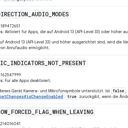
DIRECTION
_
AUDIO
_
MODES
:189472651
us
: Aktiviert für Apps, die auf Android 13 (API-Level 33) oder höher a
auf Android 13 (API‑Level 33) und höher ausgerichtet sind, wird die
von Anrufaudio ermöglicht.
MIC
_
INDICATORS
_
NOT
_
PRESENT
:162547999
us
: Für alle Apps deaktiviert.
false
dieses Gerät Kamera- und Mikrofonsymbole unterstützt. Ist
,
patChanges#isChangeEnabled
true
zurückgibt, wenn die Ände
HOW
_
FORCED
_
FLAG
_
WHEN
_
LEAVING
:214016041