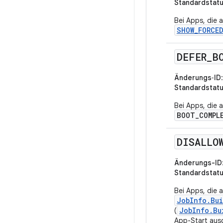
Standardstat
Bei Apps, die a
SHOW_FORCE
DEFER
_
B
Änderungs‑ID
Standardstat
Bei Apps, die 
BOOT_COMPL
DISALLO
Änderungs-ID
Standardstat
Bei Apps, die a
JobInfo.Bu
JobInfo.Bu
(
App-Start ausg