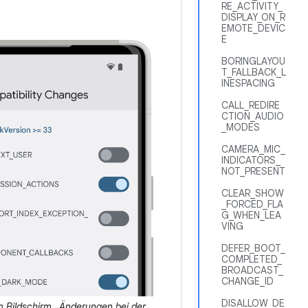
RE_ACTIVITY_
DISPLAY_ON_R
EMOTE_DEVIC
E
BORINGLAYOU
T_FALLBACK_L
INESPACING
CALL_REDIRE
CTION_AUDIO
_MODES
CAMERA_MIC_
INDICATORS_
NOT_PRESENT
CLEAR_SHOW
_FORCED_FLA
G_WHEN_LEA
VING
DEFER_BOOT_
COMPLETED_
BROADCAST_
CHANGE_ID
DISALLOW_DE
m Bildschirm „Änderungen bei der