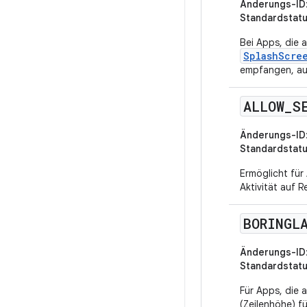
Änderungs-ID
Standardstat
Bei Apps, die 
SplashScre
empfangen, auc
ALLOW
_
S
Änderungs-ID
Standardstat
Ermöglicht für 
Aktivität auf R
BORINGL
Änderungs-ID
Standardstat
Für Apps, die 
(Zeilenhöhe) f