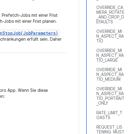
OVERRIDE_CA
MERA_ROTATE
 Prefetch-Jobs mit einer Frist
_AND_CROP_D
Jobs mit einer Frist planen.
EFAULTS
OVERRIDE_MI
nStopJob(JobParameters)
N_ASPECT_RA
chränkungen erfüllt sein. Daher
TIO
OVERRIDE_MI
N_ASPECT_RA
TIO_LARGE
OVERRIDE_MI
N_ASPECT_RA
TIO_MEDIUM
OVERRIDE_MI
 pro App. Wenn Sie diese
N_ASPECT_RA
en:
TIO_PORTRAIT
_ONLY
RATE_LIMIT_T
OASTS
REQUEST_LIS
TENING_MUST