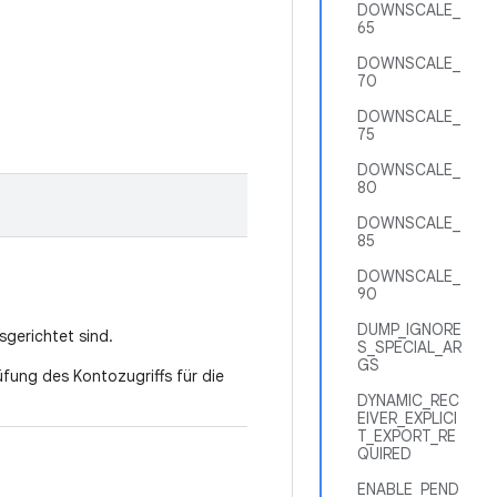
DOWNSCALE_
65
DOWNSCALE_
70
DOWNSCALE_
75
DOWNSCALE_
80
DOWNSCALE_
85
DOWNSCALE_
90
DUMP_IGNORE
usgerichtet sind.
S_SPECIAL_AR
GS
rüfung des Kontozugriffs für die
DYNAMIC_REC
EIVER_EXPLICI
T_EXPORT_RE
QUIRED
ENABLE_PEND