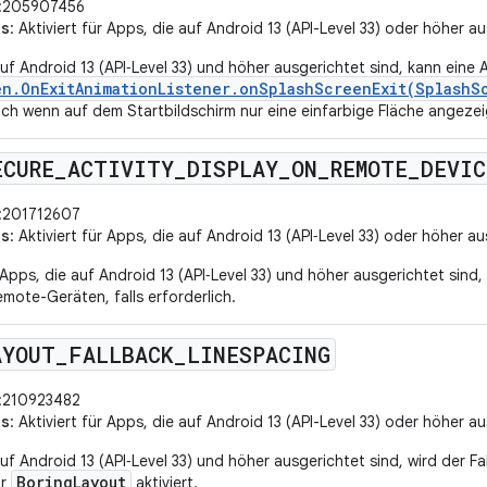
:205907456
us
: Aktiviert für Apps, die auf Android 13 (API-Level 33) oder höher a
auf Android 13 (API‑Level 33) und höher ausgerichtet sind, kann eine
en.OnExitAnimationListener.onSplashScreenExit(SplashS
h wenn auf dem Startbildschirm nur eine einfarbige Fläche angezei
ECURE
_
ACTIVITY
_
DISPLAY
_
ON
_
REMOTE
_
DEVIC
:201712607
us
: Aktiviert für Apps, die auf Android 13 (API‑Level 33) oder höher au
Apps, die auf Android 13 (API‑Level 33) und höher ausgerichtet sind,
emote-Geräten, falls erforderlich.
AYOUT
_
FALLBACK
_
LINESPACING
:210923482
us
: Aktiviert für Apps, die auf Android 13 (API-Level 33) oder höher a
auf Android 13 (API‑Level 33) und höher ausgerichtet sind, wird der F
BoringLayout
ür
aktiviert.