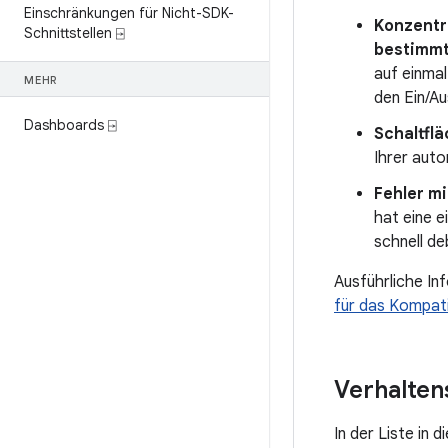
Einschränkungen für Nicht-SDK-
Konzentri
Schnittstellen ⍈
bestimmt
auf einma
MEHR
den Ein/Au
Dashboards ⍈
Schaltfl
Ihrer auto
Fehler m
hat eine e
schnell d
Ausführliche In
für das Kompat
Verhalten
In der Liste in