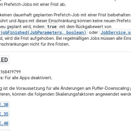
n Prefetch-Jobs mit einer Frist ab.
keinen dauerhaft geplanten Prefetch-Job mit einer Frist beibehalten.
hrt und Apps mit dieser Einschränkung können keine neuen Prefetch-
true
neu geplant wird, indem
mit dem Rückgabewert von
jobFinished(JobParameters, boolean)
JobService.o
oder
, wird die Frist aufgehoben. Bei regelmäßigen Jobs müssen alle Eins
nschränkungen nicht für ihre Fristen.
LED
:168419799
us
: Für alle Apps deaktiviert.
 ist die Voraussetzung für alle Änderungen am Puffer-Downscaling
vieren, können die folgenden Skalierungsfaktoren angewendet werd
E_30
E_35
E_40