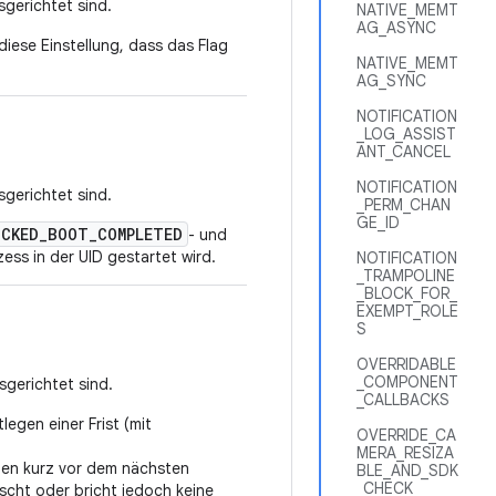
sgerichtet sind.
NATIVE_MEMT
AG_ASYNC
diese Einstellung, dass das Flag
NATIVE_MEMT
AG_SYNC
NOTIFICATION
_LOG_ASSIST
ANT_CANCEL
NOTIFICATION
sgerichtet sind.
_PERM_CHAN
GE_ID
OCKED_BOOT_COMPLETED
- und
ss in der UID gestartet wird.
NOTIFICATION
_TRAMPOLINE
_BLOCK_FOR_
EXEMPT_ROLE
S
OVERRIDABLE
_COMPONENT
usgerichtet sind.
_CALLBACKS
legen einer Frist (mit
OVERRIDE_CA
MERA_RESIZA
llen kurz vor dem nächsten
BLE_AND_SDK
_CHECK
scht oder bricht jedoch keine