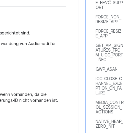
E_HEVC_SUPP
ORT
FORCE_NON_
RESIZE_APP
FORCE_RESIZ
usgerichtet sind.
E_APP
 Verwendung von Audiomodi für
GET_API_SIGN
ATURES_FRO
M_UICC_PORT
_INFO
GWP_ASAN
ICC_CLOSE_C
HANNEL_EXCE
PTION_ON_FAI
LURE
 wenn vorhanden, da die
rungs-ID nicht vorhanden ist.
MEDIA_CONTR
OL_SESSION_
ACTIONS
NATIVE_HEAP_
ZERO_INIT