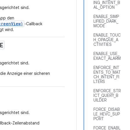
ING_INTENT_B
AL_OPTION
usgerichtet sind.
ENABLE_SIMP
 App den
LIFIED_DARK_
creenView)
-Callback
MODE
gt wird.
ENABLE_TOUC
H_OPAQUE_A
E
CTIVITIES
ENABLE_USE_
EXACT_ALARM
sgerichtet sind.
ENFORCE_INT
ENTS_TO_MAT
 die Anzeige einer sicheren
CH_INTENT_FI
LTERS
ENFORCE_STR
ICT_QUERY_B
UILDER
FORCE_DISAB
usgerichtet sind.
LE_HEVC_SUP
PORT
allback-Zeilenabstand
FORCE_ENABL