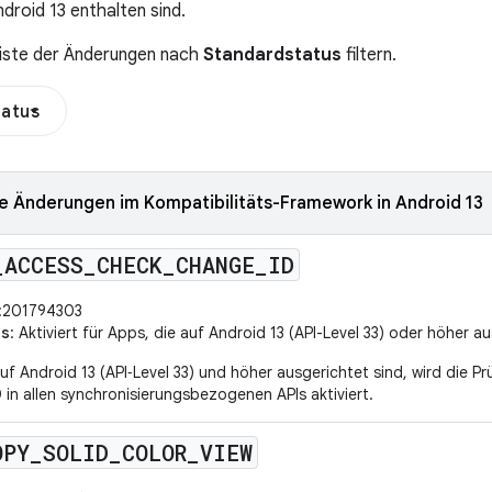
droid 13 enthalten sind.
Liste der Änderungen nach
Standardstatus
filtern.
tatus
 Änderungen im Kompatibilitäts-Framework in Android 13
_
ACCESS
_
CHECK
_
CHANGE
_
ID
:201794303
us
: Aktiviert für Apps, die auf Android 13 (API-Level 33) oder höher a
uf Android 13 (API‑Level 33) und höher ausgerichtet sind, wird die P
 in allen synchronisierungsbezogenen APIs aktiviert.
OPY
_
SOLID
_
COLOR
_
VIEW