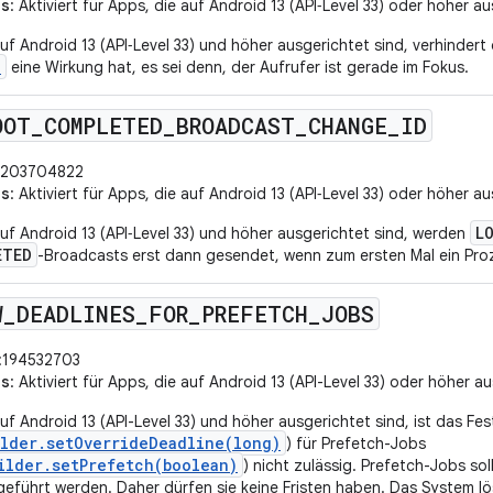
us
: Aktiviert für Apps, die auf Android 13 (API‑Level 33) oder höher au
uf Android 13 (API‑Level 33) und höher ausgerichtet sind, verhindert 
D
eine Wirkung hat, es sei denn, der Aufrufer ist gerade im Fokus.
OOT
_
COMPLETED
_
BROADCAST
_
CHANGE
_
ID
:203704822
us
: Aktiviert für Apps, die auf Android 13 (API‑Level 33) oder höher au
L
auf Android 13 (API‑Level 33) und höher ausgerichtet sind, werden
ETED
-Broadcasts erst dann gesendet, wenn zum ersten Mal ein Proze
W
_
DEADLINES
_
FOR
_
PREFETCH
_
JOBS
:194532703
us
: Aktiviert für Apps, die auf Android 13 (API-Level 33) oder höher a
uf Android 13 (API-Level 33) und höher ausgerichtet sind, ist das Fest
ilder.setOverrideDeadline(long)
) für Prefetch-Jobs
ilder.setPrefetch(boolean)
) nicht zulässig. Prefetch-Jobs so
eführt werden. Daher dürfen sie keine Fristen haben. Das System lö