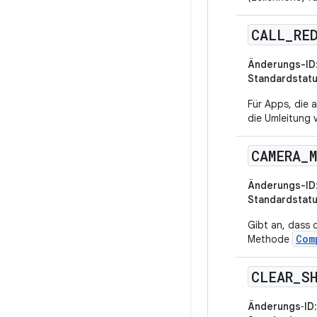
CALL
_
RE
Änderungs-ID
Standardstat
Für Apps, die 
die Umleitung 
CAMERA
_
Änderungs-ID
Standardstat
Gibt an, dass 
Com
Methode
CLEAR
_
S
Änderungs‑ID