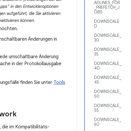
ADLINES_FOR
Apps“ in den Entwickleroptionen
_PREFETCH_J
OBS
n aufgeführt, die Sie aktivieren
eaktivieren können.
DOWNSCALE
D
 möchten.
DOWNSCALE_
mschaltbaren Änderungen in
30
DOWNSCALE_
35
Jede umschaltbare Änderung
sache in der Protokollausgabe
DOWNSCALE_
40
DOWNSCALE_
ungsfälle finden Sie unter
Tools
45
DOWNSCALE_
50
DOWNSCALE_
55
ework
DOWNSCALE_
60
 die im Kompatibilitäts-