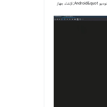
لإنشاء محاكي جديد قابل لتغيير الحجم، استخدِم &quot;أداة إدارة الأجهزة&quot; في &quot;استوديو Android&quot; لإنشاء جهاز