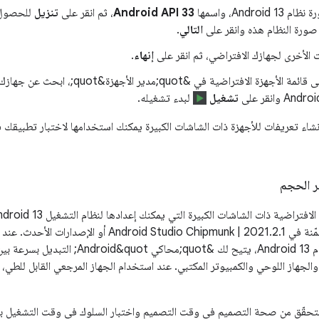
Androi، واسمها
Android API 33
، ثم انقر على
تنزيل
للحصول ع
ر صورة النظام هذه وانقر على
التالي
.
ات الأخرى لجهازك الافتراضي، ثم انقر على
إنهاء
.
بعد الرجوع إلى قائمة الأجهزة الافتراضية في 
تشغيل
لبدء تشغيله.
إنشاء تعريفات للأجهزة ذات الشاشات الكبيرة يمكنك استخدامها لاختبار تطبي
ر الحجم
لتغيير الحجم والمضمّنة في Studio Chipmunk | 2021.2.1
الحجم مع صورة نظام Android 13، يتيح لك &ot
والجهاز اللوحي والكمبيوتر المكتبي. عند استخدام الجهاز المرجعي القابل للطي، 
التحقّق من صحة التصميم في وقت التصميم واختبار السلوك في وقت التشغيل باس