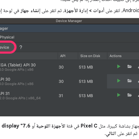
أدوات > إدارة الأجهزة
، ثم انقر على
إنشاء جهاز
في لوحة
إد
جهاز بشاشة كبيرة، مثل
Pixel C
في فئة
الأجهزة اللوحية
أو
7.6" Fold-in with outer display
 ثم انقر على
التالي
.