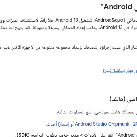
A"
يُعدّ ضبط &quot;محاكي Android&quot; لتشغيل Android 13 حلا
واختبار تغييرات السلوك في Android 13. يمكنك إعداد المحاكي بسرعة وسهولة، 
ختبار الذي عليك إجراؤه، ننصحك بإعداد مجموعة متنوعة من الأجهزة الافتراضية من
 جهاز بشاشة كبيرة
راضي (هاتف)
لمحاكاة هاتف نموذجي، اتّبِع الخطوات التالية:
Android Studio Chipmunk  أو إصدارًا أحدث
.
لى
الأدوات > مدير حزمة تطوير البرامج (SDK)
.