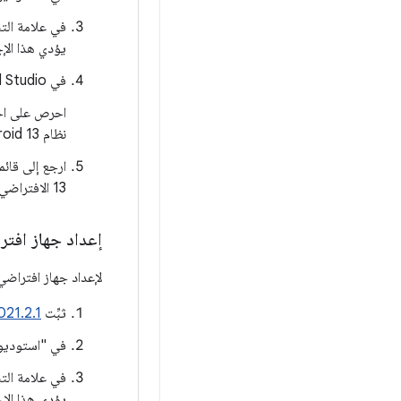
في علامة ال
يؤدي هذا الإجر
في Android Studio، انقر على
احرص على اخ
نظام Android 13 مثبتة تتطابق مع تعريف جهازك، انقر على
13 الافتراضي لتشغيله.
إعداد جهاز افتر
لإعداد جهاز افتراضي 
ثبِّت
| 2021.2.1
في "استوديو Android"، انقر ع
في علامة ال
يؤدي هذا الإجر