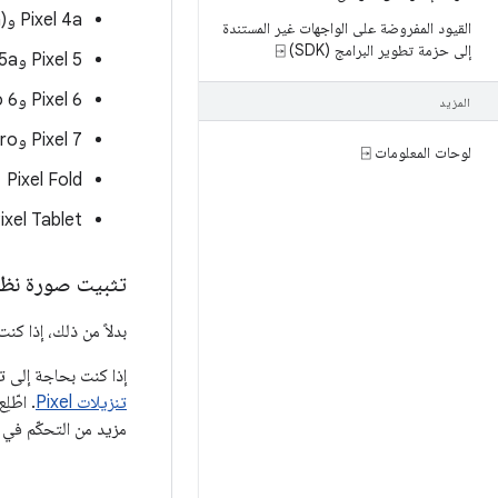
‫Pixel 4a و4a (5G)
القيود المفروضة على الواجهات غير المستندة
إلى حزمة تطوير البرامج (SDK) ⍈
‫Pixel 5 و5a
‫Pixel 6 و6 Pro
المزيد
‫Pixel 7 وPixel 7 Pro
لوحات المعلومات ⍈
Pixel Fold
ixel Tablet
تثبيت صورة نظام
بدلاً من ذلك، إذا ك
إذا كنت بحاجة إلى تثبي
تنزيلات Pixel
. اطّل
مزيد من التحكّم في ال