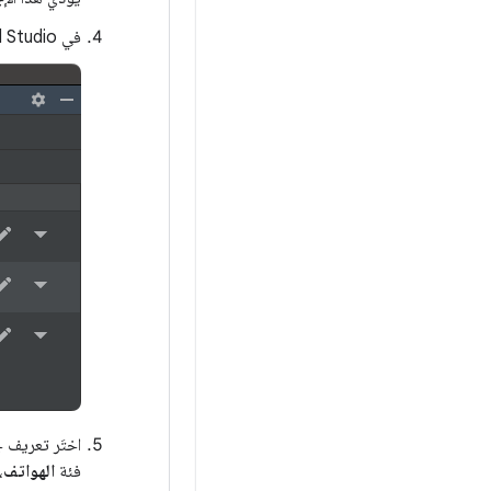
في Android Studio، انقر على
اختَر تعريف 
فئة
الهواتف
،