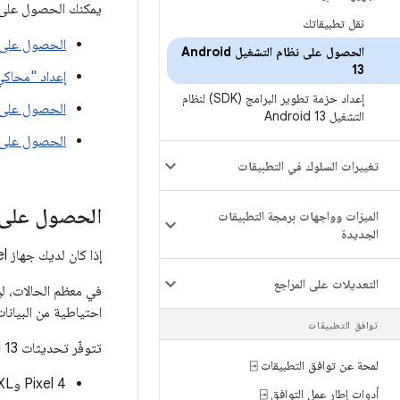
يمكنك الحصول على نظام التشغيل oid 13
نقل تطبيقاتك
الحصول على نظام التشغيل 13
الحصول على نظام التشغيل Android
13
إعداد "محاكي ndroid
إعداد حزمة تطوير البرامج (SDK) لنظام
الحصول على صو
التشغيل Android 13
الحصول على الإصدار التجري
تغييرات السلوك في التطبيقات
الحصول على نظام التشغيل 13
الميزات وواجهات برمجة التطبيقات
الجديدة
إذا كان لديك جهاز Google Pixel متوافق، يمكنك
التعديلات على المراجع
احتياطية من البيانات قبل تثبيت 3
توافق التطبيقات
تتوفّر تحديثات Android 13 عبر اتصال لاسلكي وعمليات التنزيل لأجهزة Pixel التالية:
لمحة عن توافق التطبيقات ⍈
‫Pixel 4 وPixel 4 XL
أدوات إطار عمل التوافق ⍈