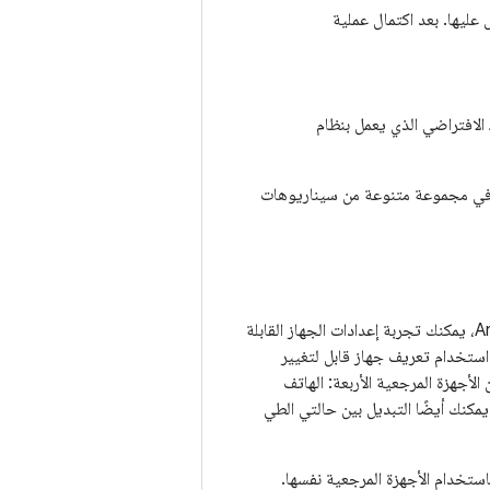
ليها. بعد اكتمال عملية
&quot;مدير الأجهزة&quot;، ابحث عن جهازك الافتراضي الذي يعمل بنظام
قك في مجموعة متنوعة من سيناريوهات
بالإضافة إلى الأجهزة الافتراضية ذات الشاشات الكبيرة التي يمكنك إعدادها لنظام التشغيل Android 13، يمكنك تجربة إعدادات الجهاز القابلة
Android  أو الإصدارات الأحدث. عند استخدام تعريف جهاز قابل لتغيير
qu;محاكي Android&quot; التبديل بسرعة بين الأجهزة المرجعية الأربعة: الهاتف
يمكنك أيضًا التبديل بين حالتي الطي
تخدام الأجهزة المرجعية نفسها.