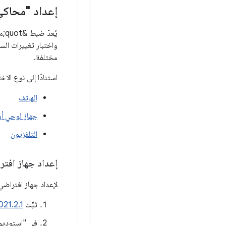
إعداد "محاكي ndroid
مختلفة.
استنادًا إلى نوع الا
الهاتف
جهاز لوحي أو
التلفزيون
إعداد جهاز افت
لإعداد جهاز افتراضي 
ثبِّت
| 2021.2.1
في "استوديو Android"، انقر ع