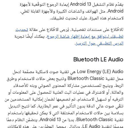
يقدّم نظام التشغيل Android 13 إيماءة الرجوع التوقّعية لأجهزة
Android، مثل الهواتف والشاشات الكبيرة والأجهزة القابلة للطي.
لاستخدام هذه الميزة، عليك تحديث تطبيقك.
للاطّلاع على مستندات تفصيلية، يُرجى الاطّلاع على مقالة
تحديث
تطبيقك ليتوافق مع إيماءة إظهار شاشة الرجوع
. يمكنك أيضًا تجربة
الدرس التطبيقي حول الترميز
.
Bluetooth LE Audio
‫Low Energy (LE) Audio هي تقنية صوت لاسلكية مصمّمة لتحل
محل تقنية Bluetooth Classic وتتيح بعض حالات الاستخدام وطرق
الربط. ويتيح للمستخدمين مشاركة المحتوى الصوتي وبثه للأصدقاء
والعائلة، أو الاشتراك في عمليات البث العلنية للحصول على المعلومات أو
الترفيه أو تسهيل الاستخدام. تم تصميمها لضمان إمكانية المستخدمين من
تلقّي صوت عالي الدقة بدون التأثير في عمر البطارية، كما تتيح التبديل
بسلاسة بين حالات الاستخدام المختلفة التي لا يمكن تحقيقها باستخدام
تقنية Bluetooth Classic. بدءًا من Android 13، يتضمّن النظام دعمًا
مدمجًا لتقنية LE Audio، وبالتالي يحصل المطوّرون على هذه الإمكانات