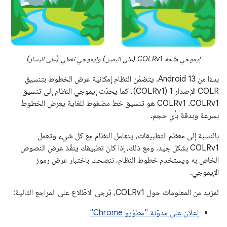
إيموجي متّجه COLRv1 (على اليمين) وإيموجي نقطي (على اليسار)
بدءًا من Android 13، يتضمّن النظام إمكانية عرض الخطوط بتنسيق
COLR الإصدار 1 (COLRv1)، كما يحدّث إيموجي النظام إلى تنسيق
COLRv1. ‫COLRv1 هو تنسيق خط مضغوط للغاية يعرض الخطوط
بسرعة وبدقة بأي حجم.
بالنسبة إلى معظم التطبيقات، يتعامل النظام مع كل شيء وتعمل
COLRv1 بشكل جيد. ومع ذلك، إذا كان تطبيقك ينفّذ عرض النصوص
الخاص به ويستخدم خطوط النظام، ننصحك باختبار عرض رموز
الإيموجي.
لمزيد من المعلومات حول COLRv1، يُرجى الاطّلاع على المراجع التالية:
إعلان على مدوّنة "مطوّرو Chrome"