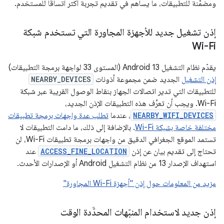
ومضمَّنة للتطبيقات، ما يساهم في تقديم تجربة أكثر اتساقًا للمستخدم.
إذن تشغيل جديد للأجهزة المجاورة التي تستخدم شبكة
Wi-Fi
يقدّم نظام التشغيل Android 13 (المستوى 33 لواجهة برمجة التطبيقات)
إذن التشغيل
الجديد ضمن مجموعة أذونات
NEARBY_DEVICES
للتطبيقات التي تدير اتصالات الجهاز بنقاط الوصول القريبة عبر شبكة
Wi-Fi. ويجب أن تعرِّف هذه التطبيقات الإذن الجديد،
NEARBY_WIFI_DEVICES
، عندما
تطلب عدة واجهات برمجة تطبيقات
مختلفة خاصة بشبكة Wi-Fi
. بالإضافة إلى ذلك، ما دامت التطبيقات لا
تستمد الموقع الجغرافي الدقيق من واجهات برمجة تطبيقات Wi-Fi، لن
تحتاج إلى تقديم بيان عن إذن
ACCESS_FINE_LOCATION
عند
استهداف الإصدار 13 من نظام التشغيل Android أو الإصدارات الأحدث.
مزيد من المعلومات حول إذن "أجهزة Wi-Fi المجاورة"
إذن جديد لاستخدام المنبّهات المحدَّدة الوقت