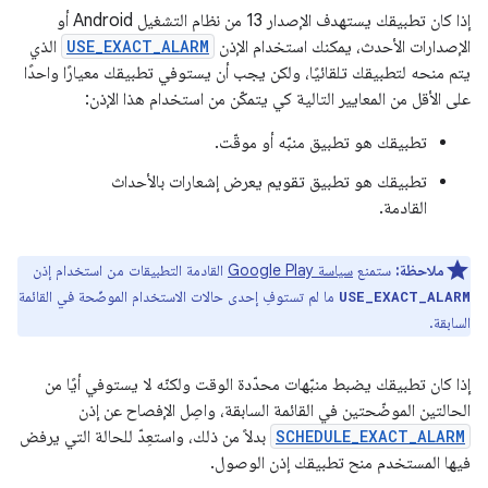
إذا كان تطبيقك يستهدف الإصدار 13 من نظام التشغيل Android أو
الإصدارات الأحدث، يمكنك استخدام الإذن
USE_EXACT_ALARM
الذي
يتم منحه لتطبيقك تلقائيًا، ولكن يجب أن يستوفي تطبيقك معيارًا واحدًا
على الأقل من المعايير التالية كي يتمكّن من استخدام هذا الإذن:
تطبيقك هو تطبيق منبّه أو موقّت.
تطبيقك هو تطبيق تقويم يعرض إشعارات بالأحداث
القادمة.
ملاحظة:
ستمنع
سياسة Google Play
القادمة التطبيقات من استخدام إذن
ما لم تستوفِ إحدى حالات الاستخدام الموضّحة في القائمة
USE_EXACT_ALARM
السابقة.
إذا كان تطبيقك يضبط منبّهات محدّدة الوقت ولكنّه لا يستوفي أيًا من
الحالتين الموضّحتين في القائمة السابقة، واصِل الإفصاح عن إذن
SCHEDULE_EXACT_ALARM
بدلاً من ذلك، واستعِدّ للحالة التي يرفض
فيها المستخدم منح تطبيقك إذن الوصول.