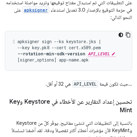
على التطبيقات التي تم استبدال مفتاح توقيعها وتريد مواصلة استخدامه
في حزمة التوقيع بالإصدار 3.0 تعديل استدعاء
apksigner
على
النحو التالي:
apksigner sign --ks keystore.jks |

  --key key.pk8 --cert cert.x509.pem

--rotation-min-sdk-version 
API_LEVEL
...حيث تكون قيمة
API_LEVEL
هي 32 أو أقل.
تحسين إعداد التقارير عن الأخطاء في Keystore وKey
Mint
بالنسبة إلى التطبيقات التي تنشئ مفاتيح، يوفّر كلّ من Keystore
وKeyMint الآن مؤشرات أخطاء أكثر تفصيلاً ودقة. لقد أضفنا تسلسلاً