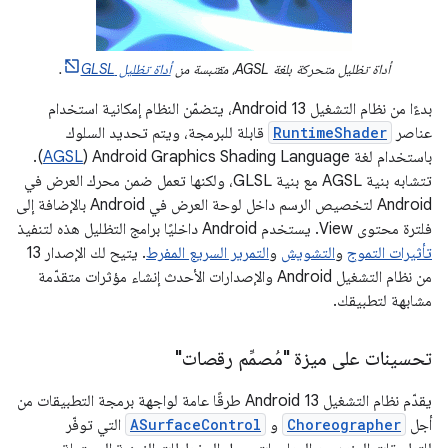
أداة تظليل متحركة بلغة AGSL، مقتبسة من
أداة تظليل GLSL
.
بدءًا من نظام التشغيل Android 13، يتضمّن النظام إمكانية استخدام
عناصر
RuntimeShader
قابلة للبرمجة، ويتم تحديد السلوك
باستخدام لغة Android Graphics Shading Language‏ (
AGSL
).
تتشابه بنية AGSL مع بنية GLSL، ولكنها تعمل ضمن محرك العرض في
Android لتخصيص الرسم داخل لوحة العرض في Android بالإضافة إلى
فلترة محتوى View. يستخدم Android داخليًا برامج التظليل هذه لتنفيذ
تأثيرات التموج
و
التشويش
و
التمرير السريع المفرط
. يتيح لك الإصدار 13
من نظام التشغيل Android والإصدارات الأحدث إنشاء مؤثرات متقدّمة
مشابهة لتطبيقك.
تحسينات على ميزة "مُصمِّم رقصات"
يقدّم نظام التشغيل Android 13 طرقًا عامة لواجهة برمجة التطبيقات من
أجل
Choreographer
و
ASurfaceControl
التي توفّر