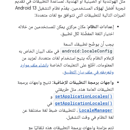
مثل الهولندية أو الصينية أو الهندية. لمساعدة التطبيقات في تقديم
تجربة أفضل لهؤلاء المستخدمين، يقدّم نظام التشغيل Android 13
الميزات التالية للتطبيقات التي تتوافق مع لغات متعددة:
إعدادات النظام
: مكان مركزي يمكن للمستخدمين من خلاله
اختيار اللغة المفضّلة لكل تطبيق.
يجب أن يوضّح تطبيقك السمة
android:localeConfig
في ملف البيان الخاص به
لإعلام النظام بأنّه يتيح استخدام لغات متعددة. لمزيد من
المعلومات، اطّلِع على التعليمات الخاصة
بإنشاء ملف موارد
وتعريفه في ملف بيان التطبيق
.
واجهات برمجة التطبيقات الإضافية
: تتيح واجهات برمجة
التطبيقات العامة هذه، مثل طريقتَي
setApplicationLocales()
و
getApplicationLocales()
في
LocaleManager
، للتطبيقات ضبط لغة مختلفة عن
لغة النظام في وقت التشغيل.
تتم مزامنة واجهات برمجة التطبيقات هذه تلقائيًا مع