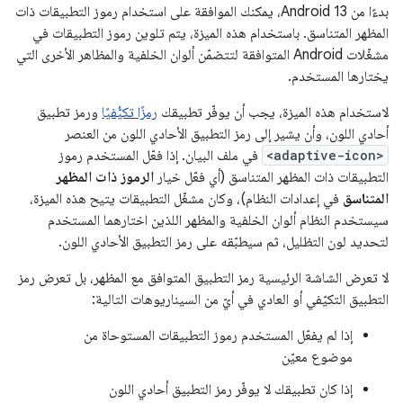
بدءًا من Android 13، يمكنك الموافقة على استخدام رموز التطبيقات ذات
المظهر المتناسق. باستخدام هذه الميزة، يتم تلوين رموز التطبيقات في
مشغّلات Android المتوافقة لتتضمّن ألوان الخلفية والمظاهر الأخرى التي
يختارها المستخدم.
لاستخدام هذه الميزة، يجب أن يوفّر تطبيقك
رمزًا تكيُّفيًا
ورمز تطبيق
أحادي اللون، وأن يشير إلى رمز التطبيق الأحادي اللون من العنصر
<adaptive-icon>
في ملف البيان. إذا فعّل المستخدم رموز
التطبيقات ذات المظهر المتناسق (أي فعّل خيار
الرموز ذات المظهر
المتناسق
في إعدادات النظام)، وكان مشغّل التطبيقات يتيح هذه الميزة،
سيستخدم النظام ألوان الخلفية والمظهر اللذين اختارهما المستخدم
لتحديد لون التظليل، ثم سيطبّقه على رمز التطبيق الأحادي اللون.
لا تعرض الشاشة الرئيسية رمز التطبيق المتوافق مع المظهر، بل تعرض رمز
التطبيق التكيّفي أو العادي في أيّ من السيناريوهات التالية:
إذا لم يفعّل المستخدم رموز التطبيقات المستوحاة من
موضوع معيّن
إذا كان تطبيقك لا يوفّر رمز التطبيق أحادي اللون