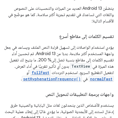
يتضمّن Android 13 العديد من الميزات والتحسينات على النصوص
واللغات التي تساعدك في تقديم تجربة أكثر سلاسة، كما هو موضّح في
الأقسام التالية:
تقسيم الكلمات إلى مقاطع أسرع
يؤدي استخدام الواصلات إلى تسهيل قراءة النص الملتف ويساعد في جعل
واجهة المستخدم أكثر ملاءمة. بدءًا من Android 13، تم تحسين أداء
تقسيم الكلمات إلى مقاطع بنسبة تصل إلى% 200، ما يتيح لك تفعيل
هذه الميزة في
TextView
بدون أي تأثير تقريبًا في أداء العرض.
لتفعيل التقطيع السريع، استخدِم الترددات
fullFast
أو
normalFast
في
setHyphenationFrequency()
.
واجهات برمجة التطبيقات لتحويل النص
يستخدم الأشخاص الذين يتحدثون لغات مثل اليابانية والصينية طرق
إدخال تستند إلى الأبجدية الصوتية، ما يؤدي غالبًا إلى إبطاء عملية البحث
والميزات، مثل الإكمال التلقائي. في نظام التشغيل Android 13، يمكن