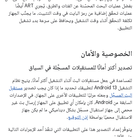
بفضل عمليات البحث المحسّنة عن الفئات والطرق. يُجري ART أيضًا
عمليات تحقّق إضافية من رمز البايت في وقت التثبيت، ما يجنِّب الجهاز
تكلفة التحقّق أثناء وقت التشغيل ويحافظ على سرعة بدء تشغيل
التطبيق.
الخصوصية والأمان
تصدير أكثر أمانًا للمستقبِلات المسجَّلة في السياق
للمساعدة في جعل مستقبِلات البث أثناء التشغيل أكثر أمانًا، يتيح نظام
التشغيل Android 13 لتطبيقك تحديد ما إذا كان يجب تصدير
مستقبِل
البث المسجَّل
وجعله مرئيًا للتطبيقات الأخرى على الجهاز. في الإصدارات
السابقة من Android، كان بإمكان أي تطبيق على الجهاز إرسال بث غير
محمي إلى جهاز استقبال مسجّل بشكل ديناميكي ما لم يكن جهاز
الاستقبال محميًا بواسطة
إذن التوقيع
.
يتوفّر إعداد التصدير هذا على التطبيقات التي تنفّذ أحد الإجراءات التالية
على الأقل: