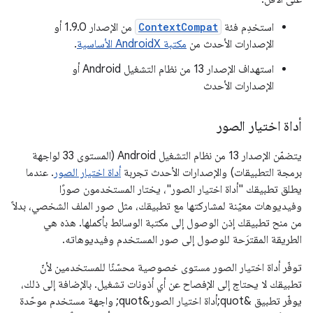
استخدِم فئة
ContextCompat
من الإصدار 1.9.0 أو
الإصدارات الأحدث من
مكتبة AndroidX الأساسية
.
استهداف الإصدار 13 من نظام التشغيل Android أو
الإصدارات الأحدث
أداة اختيار الصور
يتضمّن الإصدار 13 من نظام التشغيل Android (المستوى 33 لواجهة
برمجة التطبيقات) والإصدارات الأحدث تجربة
أداة اختيار الصور
. عندما
يطلق تطبيقك "أداة اختيار الصور"، يختار المستخدمون صورًا
وفيديوهات معيّنة لمشاركتها مع تطبيقك، مثل صور الملف الشخصي، بدلاً
من منح تطبيقك إذن الوصول إلى مكتبة الوسائط بأكملها. هذه هي
الطريقة المقترَحة للوصول إلى صور المستخدم وفيديوهاته.
توفّر أداة اختيار الصور مستوى خصوصية محسّنًا للمستخدمين لأنّ
تطبيقك لا يحتاج إلى الإفصاح عن أي أذونات تشغيل. بالإضافة إلى ذلك،
يوفّر تطبيق &quot;أداة اختيار الصور&quot; واجهة مستخدم موحّدة