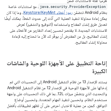
هرميًا لفئة الاستثناءات ضمن
java.security.ProviderException
، مع استثناءات خاصة
بنظام Android تتضمّن
رموز أخطاء Keystore/KeyMint
، وما إذا كان
يمكن إعادة محاولة تنفيذ العملية التي أدّت إلى حدوث الخطأ. يمكنك أيضًا
تعديل طرق إنشاء المفتاح واستخدامه (التوقيع والتشفير) لعرض
الاستثناءات الجديدة. لا يقتصر تحسين إعداد التقارير عن الأخطاء على
إنشاء المفاتيح، بل من المفترض أن يوفّر لك الآن ما تحتاج إليه لإعادة
محاولة إنشاء المفاتيح.
إتاحة التطبيق على الأجهزة اللوحية والشاشات
الكبيرة
يستند الإصدار 13 من نظام التشغيل Android إلى التحسينات التي تم
إدخالها على الأجهزة اللوحية في الإصدار 12 من نظام التشغيل Android
والتحديث الذي يتضمّن ميزات 12L، بما في ذلك التحسينات على واجهة
مستخدم النظام، وتحسين تنفيذ المهام المتعددة، وتحسين أوضاع
التوافق. كجزء من عملية الاختبار، احرص على أن تظهر تطبيقاتك بأفضل