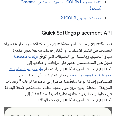
إتاحة خطوط COLRv1 المتجهة الملوّنة في Chrome
(فيديو)
مواصفات جدول COLR
Quick Settings placement API
توفّر &quot;الإعدادات السريعة&quot; في مركز الإشعارات طريقة سهلة
للمستخدمين لتغيير الإعدادات أو اتّخاذ إجراءات سريعة بدون مغادرة
سياق التطبيق. وبالنسبة إلى التطبيقات التي توفّر
مربّعات مخصّصة
،
نسهّل على المستخدمين العثور على مربّعاتك وإضافتها إلى
&quot;الإعدادات السريعة&quot;. باستخدام
واجهة برمجة تطبيقات
جديدة خاصة بموضع اللوحات
، يمكن لتطبيقك الآن أن يطلب من
المستخدم إضافة لوحة مخصّصة مباشرةً إلى مجموعة لوحات "الإعدادات
السريعة" النشطة. يتيح مربّع حوار جديد للنظام للمستخدم إضافة البطاقة
في خطوة واحدة بدون مغادرة تطبيقك، بدلاً من الانتقال إلى
&quot;الإعدادات السريعة&quot; لإضافة البطاقة.