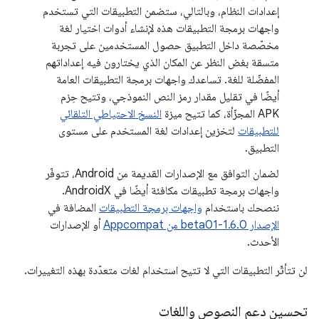
إعدادات النظام، وبالتالي، ستضمن التطبيقات التي تستخدم
واجهات برمجة التطبيقات هذه لإنشاء أدوات اختيار لغة
مخصّصة داخل التطبيق حصول المستخدمين على تجربة
متسقة بغض النظر عن المكان الذي يختارون فيه إعداداتهم
المفضّلة للغة. تساعدك واجهات برمجة التطبيقات العامة
أيضًا في تقليل مقدار رمز النص النموذجي، وتتيح حِزم
APK المجزّأة، كما تتيح ميزة
النسخ الاحتياطي التلقائي
للتطبيقات
لتخزين إعدادات لغة المستخدم على مستوى
التطبيق.
لضمان التوافق مع الإصدارات القديمة من Android، تتوفّر
واجهات برمجة تطبيقات مكافئة أيضًا في AndroidX.
ننصحك باستخدام
واجهات برمجة التطبيقات
المضافة في
الإصدار 1.6.0-beta01 من Appcompat
أو الإصدارات
الأحدث.
لن تتأثّر التطبيقات التي لا تتيح استخدام لغات متعدّدة بهذه التغييرات.
تحسين دعم النصوص واللغات