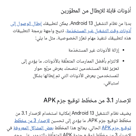
أذونات قابلة للإبطال من المطوّرين
بدءًا من نظام التشغيل Android 13، يمكن لتطبيقك
إبطال الوصول إلى
أذونات وقت التشغيل غير المستخدَمة
. تتيح واجهة برمجة التطبيقات
هذه لتطبيقك تنفيذ مهام تعزّز الخصوصية، مثل ما يلي:
إزالة الأذونات غير المستخدَمة
الالتزام بأفضل الممارسات المتعلّقة بالأذونات، ما يؤدي إلى
تعزيز ثقة المستخدمين ننصحك بعرض مربّع حوار
للمستخدمين يعرض الأذونات التي تم إبطالها بشكل
استباقي.
الإصدار 3
1 من مخطّط توقيع حِزم APK
.
يضيف نظام التشغيل Android 13 إمكانية استخدام الإصدار 3.1 من
مخطّط توقيع حِزم APK، ما يؤدي إلى تحسين
الإصدار 3 من مخطّط
توقيع حِزم APK
الحالي. يعالج هذا المخطّط
بعض المشاكل المعروفة
في
الإصدار 3 من مخطّط توقيع حزمة APK المتعلّقة بالتدوير. على وجه