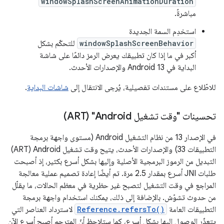
windowSplashScreenAnimationDuration
مباشرةً.
استخدِم السمة الجديدة
windowSplashScreenBehavior
للتحكّم بشكل
أكبر في ما إذا كان تطبيقك يعرض الرمز دائمًا على شاشة
البداية في Android 13 والإصدارات الأحدث.
للاطّلاع على مستندات تفصيلية، يُرجى الانتقال إلى
شاشات البداية
.
تحسينات "وقت تشغيل Android" ‏(ART)
في الإصدار 13 من نظام التشغيل Android (مستوى واجهة برمجة
التطبيقات 33) والإصدارات الأحدث، يتيح وقت تشغيل Android ‏(ART)
التبديل من الرموز البرمجية الأصلية وإليها بشكل أسرع بكثير، إذ أصبحت
طلبات JNI أسرع بمقدار 2.5 مرة. تم أيضًا إعادة تصميم عملية معالجة
المراجع في وقت التشغيل لتصبح غير حظرية في معظم الحالات، ما يقلّل
من حدوث تشوّش. بالإضافة إلى ذلك، يمكنك استخدام واجهة برمجة
التطبيقات العامة
Reference.refersTo()
لاسترداد العناصر التي
يتعذّر الوصول إليها بشكل أسرع، كما ستلاحظ أنّ المترجم أصبح أسرع الآن