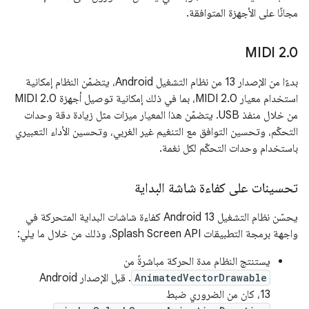
مجانًا على الأجهزة المتوافقة.
‫MIDI 2
.
0
بدءًا من الإصدار 13 من نظام التشغيل Android، يتضمّن النظام إمكانية
استخدام معيار MIDI 2.0، بما في ذلك إمكانية توصيل أجهزة MIDI 2.0
من خلال منفذ USB. يتضمّن هذا المعيار ميزات مثل زيادة دقة وحدات
التحكّم، وتحسين التوافق مع التنغيم غير الغربي، وتحسين الأداء التعبيري
باستخدام وحدات التحكّم لكل نغمة.
تحسينات على كفاءة شاشة البداية
يحسّن نظام التشغيل Android 13 كفاءة شاشات البداية المتحركة في
واجهة برمجة التطبيقات Splash Screen API، وذلك من خلال ما يلي:
يستنتج النظام مدة الحركة مباشرةً من
AnimatedVectorDrawable
. قبل الإصدار Android
13، كان من الضروري ضبط