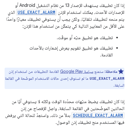
إذا كان تطبيقك يستهدف الإصدار 13 من نظام التشغيل Android أو
الإصدارات الأحدث، يمكنك استخدام الإذن
USE_EXACT_ALARM
الذي
يتم منحه لتطبيقك تلقائيًا، ولكن يجب أن يستوفي تطبيقك معيارًا واحدًا
على الأقل من المعايير التالية كي يتمكّن من استخدام هذا الإذن:
تطبيقك هو تطبيق منبّه أو موقّت.
تطبيقك هو تطبيق تقويم يعرض إشعارات بالأحداث
القادمة.
ملاحظة:
ستمنع
سياسة Google Play
القادمة التطبيقات من استخدام إذن
ما لم تستوفِ إحدى حالات الاستخدام الموضّحة في القائمة
USE_EXACT_ALARM
السابقة.
إذا كان تطبيقك يضبط منبّهات محدّدة الوقت ولكنّه لا يستوفي أيًا من
الحالتين الموضّحتين في القائمة السابقة، واصِل الإفصاح عن إذن
SCHEDULE_EXACT_ALARM
بدلاً من ذلك، واستعِدّ للحالة التي يرفض
فيها المستخدم منح تطبيقك إذن الوصول.