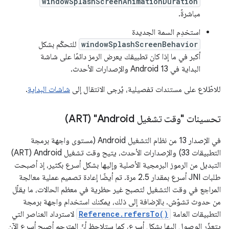
windowSplashScreenAnimationDuration
مباشرةً.
استخدِم السمة الجديدة
windowSplashScreenBehavior
للتحكّم بشكل
أكبر في ما إذا كان تطبيقك يعرض الرمز دائمًا على شاشة
البداية في Android 13 والإصدارات الأحدث.
للاطّلاع على مستندات تفصيلية، يُرجى الانتقال إلى
شاشات البداية
.
تحسينات "وقت تشغيل Android" ‏(ART)
في الإصدار 13 من نظام التشغيل Android (مستوى واجهة برمجة
التطبيقات 33) والإصدارات الأحدث، يتيح وقت تشغيل Android ‏(ART)
التبديل من الرموز البرمجية الأصلية وإليها بشكل أسرع بكثير، إذ أصبحت
طلبات JNI أسرع بمقدار 2.5 مرة. تم أيضًا إعادة تصميم عملية معالجة
المراجع في وقت التشغيل لتصبح غير حظرية في معظم الحالات، ما يقلّل
من حدوث تشوّش. بالإضافة إلى ذلك، يمكنك استخدام واجهة برمجة
التطبيقات العامة
Reference.refersTo()
لاسترداد العناصر التي
يتعذّر الوصول إليها بشكل أسرع، كما ستلاحظ أنّ المترجم أصبح أسرع الآن