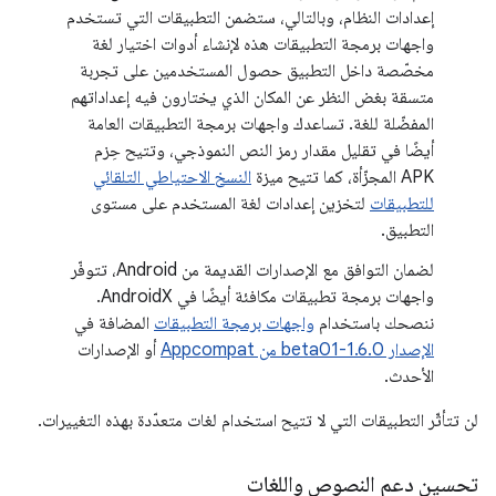
إعدادات النظام، وبالتالي، ستضمن التطبيقات التي تستخدم
واجهات برمجة التطبيقات هذه لإنشاء أدوات اختيار لغة
مخصّصة داخل التطبيق حصول المستخدمين على تجربة
متسقة بغض النظر عن المكان الذي يختارون فيه إعداداتهم
المفضّلة للغة. تساعدك واجهات برمجة التطبيقات العامة
أيضًا في تقليل مقدار رمز النص النموذجي، وتتيح حِزم
APK المجزّأة، كما تتيح ميزة
النسخ الاحتياطي التلقائي
للتطبيقات
لتخزين إعدادات لغة المستخدم على مستوى
التطبيق.
لضمان التوافق مع الإصدارات القديمة من Android، تتوفّر
واجهات برمجة تطبيقات مكافئة أيضًا في AndroidX.
ننصحك باستخدام
واجهات برمجة التطبيقات
المضافة في
الإصدار 1.6.0-beta01 من Appcompat
أو الإصدارات
الأحدث.
لن تتأثّر التطبيقات التي لا تتيح استخدام لغات متعدّدة بهذه التغييرات.
تحسين دعم النصوص واللغات