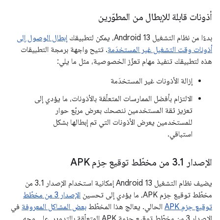
أذونات قابلة للإبطال من المطوّرين
بدءًا من نظام التشغيل Android 13، يمكن لتطبيقك
إبطال الوصول إلى
أذونات وقت التشغيل غير المستخدَمة
. تتيح واجهة برمجة التطبيقات
هذه لتطبيقك تنفيذ مهام تعزّز الخصوصية، مثل ما يلي:
إزالة الأذونات غير المستخدَمة
الالتزام بأفضل الممارسات المتعلّقة بالأذونات، ما يؤدي إلى
تعزيز ثقة المستخدمين ننصحك بعرض مربّع حوار
للمستخدمين يعرض الأذونات التي تم إبطالها بشكل
استباقي.
الإصدار 3
1 من مخطّط توقيع حِزم APK
.
يضيف نظام التشغيل Android 13 إمكانية استخدام الإصدار 3.1 من
مخطّط توقيع حِزم APK، ما يؤدي إلى تحسين
الإصدار 3 من مخطّط
توقيع حِزم APK
الحالي. يعالج هذا المخطّط
بعض المشاكل المعروفة
في
الإصدار 3 من مخطّط توقيع حزمة APK المتعلّقة بالتدوير. على وجه