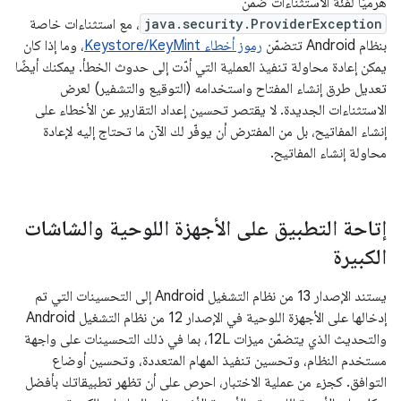
هرميًا لفئة الاستثناءات ضمن
java.security.ProviderException
، مع استثناءات خاصة
بنظام Android تتضمّن
رموز أخطاء Keystore/KeyMint
، وما إذا كان
يمكن إعادة محاولة تنفيذ العملية التي أدّت إلى حدوث الخطأ. يمكنك أيضًا
تعديل طرق إنشاء المفتاح واستخدامه (التوقيع والتشفير) لعرض
الاستثناءات الجديدة. لا يقتصر تحسين إعداد التقارير عن الأخطاء على
إنشاء المفاتيح، بل من المفترض أن يوفّر لك الآن ما تحتاج إليه لإعادة
محاولة إنشاء المفاتيح.
إتاحة التطبيق على الأجهزة اللوحية والشاشات
الكبيرة
يستند الإصدار 13 من نظام التشغيل Android إلى التحسينات التي تم
إدخالها على الأجهزة اللوحية في الإصدار 12 من نظام التشغيل Android
والتحديث الذي يتضمّن ميزات 12L، بما في ذلك التحسينات على واجهة
مستخدم النظام، وتحسين تنفيذ المهام المتعددة، وتحسين أوضاع
التوافق. كجزء من عملية الاختبار، احرص على أن تظهر تطبيقاتك بأفضل