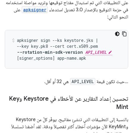
على التطبيقات التي تم استبدال مفتاح توقيعها وتريد مواصلة استخدامه
في حزمة التوقيع بالإصدار 3.0 تعديل استدعاء
apksigner
على
النحو التالي:
apksigner sign --ks keystore.jks |

  --key key.pk8 --cert cert.x509.pem

--rotation-min-sdk-version 
API_LEVEL
...حيث تكون قيمة
API_LEVEL
هي 32 أو أقل.
تحسين إعداد التقارير عن الأخطاء في Keystore وKey
Mint
بالنسبة إلى التطبيقات التي تنشئ مفاتيح، يوفّر كلّ من Keystore
وKeyMint الآن مؤشرات أخطاء أكثر تفصيلاً ودقة. لقد أضفنا تسلسلاً