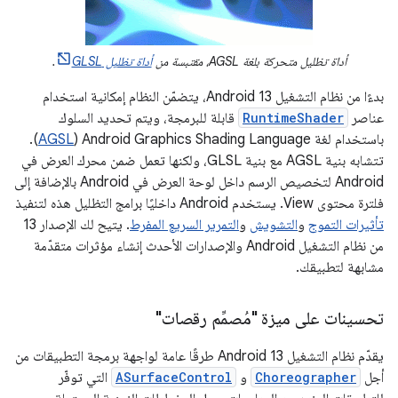
أداة تظليل متحركة بلغة AGSL، مقتبسة من
أداة تظليل GLSL
.
بدءًا من نظام التشغيل Android 13، يتضمّن النظام إمكانية استخدام
عناصر
RuntimeShader
قابلة للبرمجة، ويتم تحديد السلوك
باستخدام لغة Android Graphics Shading Language‏ (
AGSL
).
تتشابه بنية AGSL مع بنية GLSL، ولكنها تعمل ضمن محرك العرض في
Android لتخصيص الرسم داخل لوحة العرض في Android بالإضافة إلى
فلترة محتوى View. يستخدم Android داخليًا برامج التظليل هذه لتنفيذ
تأثيرات التموج
و
التشويش
و
التمرير السريع المفرط
. يتيح لك الإصدار 13
من نظام التشغيل Android والإصدارات الأحدث إنشاء مؤثرات متقدّمة
مشابهة لتطبيقك.
تحسينات على ميزة "مُصمِّم رقصات"
يقدّم نظام التشغيل Android 13 طرقًا عامة لواجهة برمجة التطبيقات من
أجل
Choreographer
و
ASurfaceControl
التي توفّر