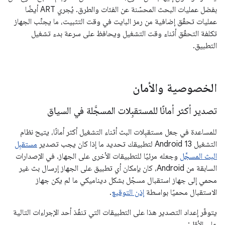
بفضل عمليات البحث المحسّنة عن الفئات والطرق. يُجري ART أيضًا
عمليات تحقّق إضافية من رمز البايت في وقت التثبيت، ما يجنِّب الجهاز
تكلفة التحقّق أثناء وقت التشغيل ويحافظ على سرعة بدء تشغيل
التطبيق.
الخصوصية والأمان
تصدير أكثر أمانًا للمستقبِلات المسجَّلة في السياق
للمساعدة في جعل مستقبِلات البث أثناء التشغيل أكثر أمانًا، يتيح نظام
التشغيل Android 13 لتطبيقك تحديد ما إذا كان يجب تصدير
مستقبِل
البث المسجَّل
وجعله مرئيًا للتطبيقات الأخرى على الجهاز. في الإصدارات
السابقة من Android، كان بإمكان أي تطبيق على الجهاز إرسال بث غير
محمي إلى جهاز استقبال مسجّل بشكل ديناميكي ما لم يكن جهاز
الاستقبال محميًا بواسطة
إذن التوقيع
.
يتوفّر إعداد التصدير هذا على التطبيقات التي تنفّذ أحد الإجراءات التالية
على الأقل: