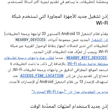
ومضمَّنة للتطبيقات، ما يساهم في تقديم تجربة أكثر اتساقًا للمستخدم.
إذن تشغيل جديد للأجهزة المجاورة التي تستخدم شبكة
Wi-Fi
يقدّم نظام التشغيل Android 13 (المستوى 33 لواجهة برمجة التطبيقات)
إذن التشغيل
الجديد ضمن مجموعة أذونات
NEARBY_DEVICES
للتطبيقات التي تدير اتصالات الجهاز بنقاط الوصول القريبة عبر شبكة
Wi-Fi. ويجب أن تعرِّف هذه التطبيقات الإذن الجديد،
NEARBY_WIFI_DEVICES
، عندما
تطلب عدة واجهات برمجة تطبيقات
مختلفة خاصة بشبكة Wi-Fi
. بالإضافة إلى ذلك، ما دامت التطبيقات لا
تستمد الموقع الجغرافي الدقيق من واجهات برمجة تطبيقات Wi-Fi، لن
تحتاج إلى تقديم بيان عن إذن
ACCESS_FINE_LOCATION
عند
استهداف الإصدار 13 من نظام التشغيل Android أو الإصدارات الأحدث.
مزيد من المعلومات حول إذن "أجهزة Wi-Fi المجاورة"
إذن جديد لاستخدام المنبّهات المحدَّدة الوقت