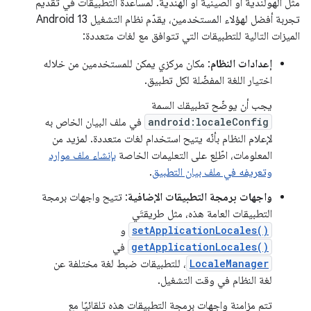
مثل الهولندية أو الصينية أو الهندية. لمساعدة التطبيقات في تقديم
تجربة أفضل لهؤلاء المستخدمين، يقدّم نظام التشغيل Android 13
الميزات التالية للتطبيقات التي تتوافق مع لغات متعددة:
إعدادات النظام
: مكان مركزي يمكن للمستخدمين من خلاله
اختيار اللغة المفضّلة لكل تطبيق.
يجب أن يوضّح تطبيقك السمة
android:localeConfig
في ملف البيان الخاص به
لإعلام النظام بأنّه يتيح استخدام لغات متعددة. لمزيد من
المعلومات، اطّلِع على التعليمات الخاصة
بإنشاء ملف موارد
وتعريفه في ملف بيان التطبيق
.
واجهات برمجة التطبيقات الإضافية
: تتيح واجهات برمجة
التطبيقات العامة هذه، مثل طريقتَي
setApplicationLocales()
و
getApplicationLocales()
في
LocaleManager
، للتطبيقات ضبط لغة مختلفة عن
لغة النظام في وقت التشغيل.
تتم مزامنة واجهات برمجة التطبيقات هذه تلقائيًا مع