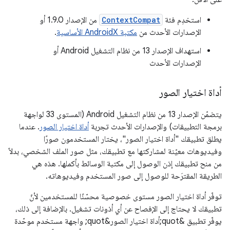
استخدِم فئة
ContextCompat
من الإصدار 1.9.0 أو
الإصدارات الأحدث من
مكتبة AndroidX الأساسية
.
استهداف الإصدار 13 من نظام التشغيل Android أو
الإصدارات الأحدث
أداة اختيار الصور
يتضمّن الإصدار 13 من نظام التشغيل Android (المستوى 33 لواجهة
برمجة التطبيقات) والإصدارات الأحدث تجربة
أداة اختيار الصور
. عندما
يطلق تطبيقك "أداة اختيار الصور"، يختار المستخدمون صورًا
وفيديوهات معيّنة لمشاركتها مع تطبيقك، مثل صور الملف الشخصي، بدلاً
من منح تطبيقك إذن الوصول إلى مكتبة الوسائط بأكملها. هذه هي
الطريقة المقترَحة للوصول إلى صور المستخدم وفيديوهاته.
توفّر أداة اختيار الصور مستوى خصوصية محسّنًا للمستخدمين لأنّ
تطبيقك لا يحتاج إلى الإفصاح عن أي أذونات تشغيل. بالإضافة إلى ذلك،
يوفّر تطبيق &quot;أداة اختيار الصور&quot; واجهة مستخدم موحّدة