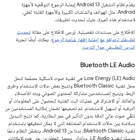
يقدّم نظام التشغيل Android 13 إيماءة الرجوع التوقّعية لأجهزة
Android، مثل الهواتف والشاشات الكبيرة والأجهزة القابلة للطي.
لاستخدام هذه الميزة، عليك تحديث تطبيقك.
للاطّلاع على مستندات تفصيلية، يُرجى الاطّلاع على مقالة
تحديث
تطبيقك ليتوافق مع إيماءة إظهار شاشة الرجوع
. يمكنك أيضًا تجربة
الدرس التطبيقي حول الترميز
.
Bluetooth LE Audio
‫Low Energy (LE) Audio هي تقنية صوت لاسلكية مصمّمة لتحل
محل تقنية Bluetooth Classic وتتيح بعض حالات الاستخدام وطرق
الربط. ويتيح للمستخدمين مشاركة المحتوى الصوتي وبثه للأصدقاء
والعائلة، أو الاشتراك في عمليات البث العلنية للحصول على المعلومات أو
الترفيه أو تسهيل الاستخدام. تم تصميمها لضمان إمكانية المستخدمين من
تلقّي صوت عالي الدقة بدون التأثير في عمر البطارية، كما تتيح التبديل
بسلاسة بين حالات الاستخدام المختلفة التي لا يمكن تحقيقها باستخدام
تقنية Bluetooth Classic. بدءًا من Android 13، يتضمّن النظام دعمًا
مدمجًا لتقنية LE Audio، وبالتالي يحصل المطوّرون على هذه الإمكانات