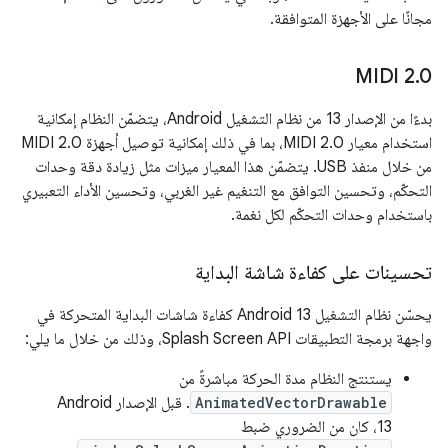
مجانًا على الأجهزة المتوافقة.
‫MIDI 2
.
0
بدءًا من الإصدار 13 من نظام التشغيل Android، يتضمّن النظام إمكانية
استخدام معيار MIDI 2.0، بما في ذلك إمكانية توصيل أجهزة MIDI 2.0
من خلال منفذ USB. يتضمّن هذا المعيار ميزات مثل زيادة دقة وحدات
التحكّم، وتحسين التوافق مع التنغيم غير الغربي، وتحسين الأداء التعبيري
باستخدام وحدات التحكّم لكل نغمة.
تحسينات على كفاءة شاشة البداية
يحسّن نظام التشغيل Android 13 كفاءة شاشات البداية المتحركة في
واجهة برمجة التطبيقات Splash Screen API، وذلك من خلال ما يلي:
يستنتج النظام مدة الحركة مباشرةً من
AnimatedVectorDrawable
. قبل الإصدار Android
13، كان من الضروري ضبط