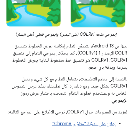
إيموجي متّجه COLRv1 (على اليمين) وإيموجي نقطي (على اليسار)
بدءًا من Android 13، يتضمّن النظام إمكانية عرض الخطوط بتنسيق
COLR الإصدار 1 (COLRv1)، كما يحدّث إيموجي النظام إلى تنسيق
COLRv1. ‫COLRv1 هو تنسيق خط مضغوط للغاية يعرض الخطوط
بسرعة وبدقة بأي حجم.
بالنسبة إلى معظم التطبيقات، يتعامل النظام مع كل شيء وتعمل
COLRv1 بشكل جيد. ومع ذلك، إذا كان تطبيقك ينفّذ عرض النصوص
الخاص به ويستخدم خطوط النظام، ننصحك باختبار عرض رموز
الإيموجي.
لمزيد من المعلومات حول COLRv1، يُرجى الاطّلاع على المراجع التالية:
إعلان على مدوّنة "مطوّرو Chrome"