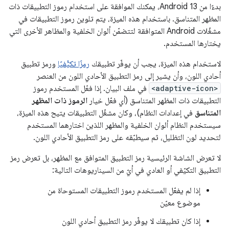
بدءًا من Android 13، يمكنك الموافقة على استخدام رموز التطبيقات ذات
المظهر المتناسق. باستخدام هذه الميزة، يتم تلوين رموز التطبيقات في
مشغّلات Android المتوافقة لتتضمّن ألوان الخلفية والمظاهر الأخرى التي
يختارها المستخدم.
لاستخدام هذه الميزة، يجب أن يوفّر تطبيقك
رمزًا تكيُّفيًا
ورمز تطبيق
أحادي اللون، وأن يشير إلى رمز التطبيق الأحادي اللون من العنصر
<adaptive-icon>
في ملف البيان. إذا فعّل المستخدم رموز
التطبيقات ذات المظهر المتناسق (أي فعّل خيار
الرموز ذات المظهر
المتناسق
في إعدادات النظام)، وكان مشغّل التطبيقات يتيح هذه الميزة،
سيستخدم النظام ألوان الخلفية والمظهر اللذين اختارهما المستخدم
لتحديد لون التظليل، ثم سيطبّقه على رمز التطبيق الأحادي اللون.
لا تعرض الشاشة الرئيسية رمز التطبيق المتوافق مع المظهر، بل تعرض رمز
التطبيق التكيّفي أو العادي في أيّ من السيناريوهات التالية:
إذا لم يفعّل المستخدم رموز التطبيقات المستوحاة من
موضوع معيّن
إذا كان تطبيقك لا يوفّر رمز التطبيق أحادي اللون