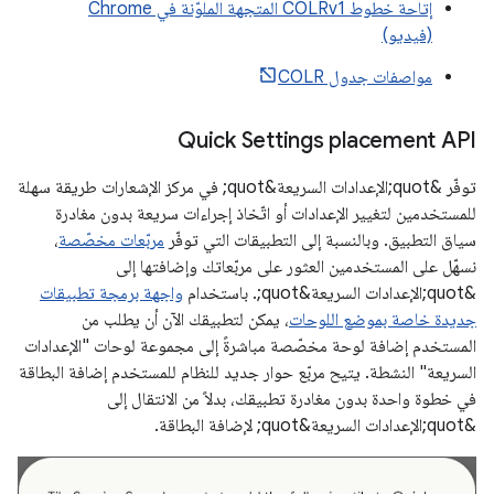
إتاحة خطوط COLRv1 المتجهة الملوّنة في Chrome
(فيديو)
مواصفات جدول COLR
Quick Settings placement API
توفّر &quot;الإعدادات السريعة&quot; في مركز الإشعارات طريقة سهلة
للمستخدمين لتغيير الإعدادات أو اتّخاذ إجراءات سريعة بدون مغادرة
سياق التطبيق. وبالنسبة إلى التطبيقات التي توفّر
مربّعات مخصّصة
،
نسهّل على المستخدمين العثور على مربّعاتك وإضافتها إلى
&quot;الإعدادات السريعة&quot;. باستخدام
واجهة برمجة تطبيقات
جديدة خاصة بموضع اللوحات
، يمكن لتطبيقك الآن أن يطلب من
المستخدم إضافة لوحة مخصّصة مباشرةً إلى مجموعة لوحات "الإعدادات
السريعة" النشطة. يتيح مربّع حوار جديد للنظام للمستخدم إضافة البطاقة
في خطوة واحدة بدون مغادرة تطبيقك، بدلاً من الانتقال إلى
&quot;الإعدادات السريعة&quot; لإضافة البطاقة.