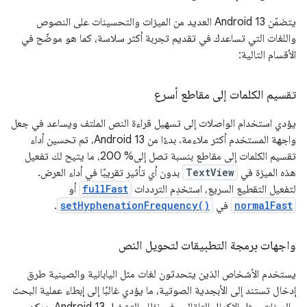
يتضمّن Android 13 العديد من الميزات والتحسينات على النصوص
واللغات التي تساعدك في تقديم تجربة أكثر سلاسة، كما هو موضّح في
الأقسام التالية:
تقسيم الكلمات إلى مقاطع أسرع
يؤدي استخدام الواصلات إلى تسهيل قراءة النص الملتف ويساعد في جعل
واجهة المستخدم أكثر ملاءمة. بدءًا من Android 13، تم تحسين أداء
تقسيم الكلمات إلى مقاطع بنسبة تصل إلى% 200، ما يتيح لك تفعيل
هذه الميزة في
TextView
بدون أي تأثير تقريبًا في أداء العرض.
لتفعيل التقطيع السريع، استخدِم الترددات
fullFast
أو
normalFast
في
setHyphenationFrequency()
.
واجهات برمجة التطبيقات لتحويل النص
يستخدم الأشخاص الذين يتحدثون لغات مثل اليابانية والصينية طرق
إدخال تستند إلى الأبجدية الصوتية، ما يؤدي غالبًا إلى إبطاء عملية البحث
والميزات، مثل الإكمال التلقائي. في نظام التشغيل Android 13، يمكن