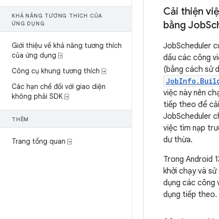
Cải thiện vi
KHẢ NĂNG TƯƠNG THÍCH CỦA
bằng Job
Sc
ỨNG DỤNG
Giới thiệu về khả năng tương thích
JobScheduler c
của ứng dụng ⍈
dấu các công vi
(bằng cách sử 
Công cụ khung tương thích ⍈
JobInfo.Buil
Các hạn chế đối với giao diện
việc này nên ch
không phải SDK ⍈
tiếp theo để cải
JobScheduler ch
THÊM
việc tìm nạp trư
dư thừa.
Trang tổng quan ⍈
Trong Android 1
khởi chạy và sử
dụng các công v
dụng tiếp theo.