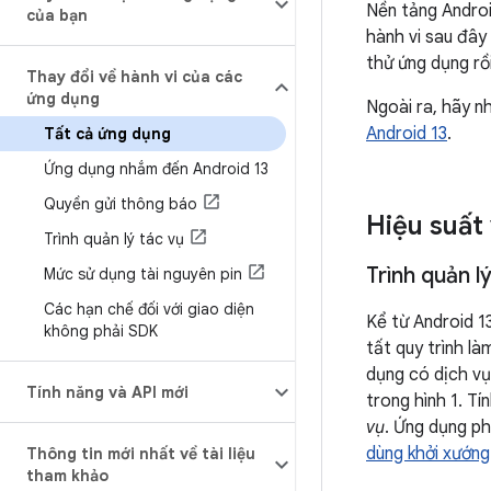
Nền tảng Androi
của bạn
hành vi sau đâ
thử ứng dụng rồ
Thay đổi về hành vi của các
ứng dụng
Ngoài ra, hãy 
Android 13
.
Tất cả ứng dụng
Ứng dụng nhắm đến Android 13
Quyền gửi thông báo
Hiệu suất 
Trình quản lý tác vụ
Trình quản l
Mức sử dụng tài nguyên pin
Các hạn chế đối với giao diện
Kể từ Android 1
không phải SDK
tất quy trình l
dụng có dịch vụ
Tính năng và API mới
trong hình 1. Tí
vụ
. Ứng dụng p
dùng khởi xướng
Thông tin mới nhất về tài liệu
tham khảo