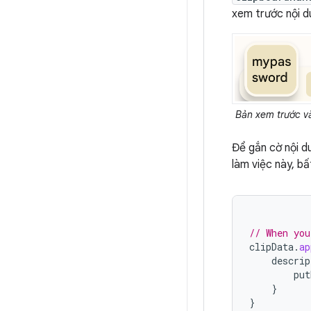
xem trước nội d
Bản xem trước v
Để gắn cờ nội 
làm việc này, b
// When you
clipData
.
ap
descrip
put
}
}