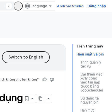
/
Android Studio
Đăng nhập
Trên trang này
Hiệu suất và pin
Trình quản lý
tác vụ
Cải thiện việc
xử lý công
 ích không cho bạn không?
việc tìm nạp
trước bằng
JobScheduler
g dụng
Sử dụng tài
nguyên pin
Hạn mức