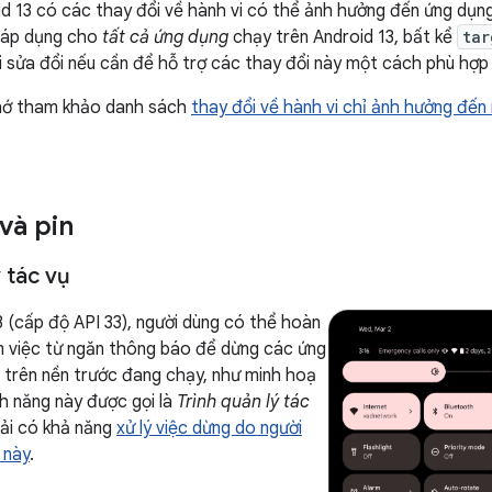
d 13 có các thay đổi về hành vi có thể ảnh hưởng đến ứng dụn
y áp dụng cho
tất cả ứng dụng
chạy trên Android 13, bất kể
tar
i sửa đổi nếu cần để hỗ trợ các thay đổi này một cách phù hợp 
nhớ tham khảo danh sách
thay đổi về hành vi chỉ ảnh hưởng đế
và pin
ý tác vụ
3 (cấp độ API 33), người dùng có thể hoàn
àm việc từ ngăn thông báo để dừng các ứng
 trên nền trước đang chạy, như minh hoạ
nh năng này được gọi là
Trình quản lý tác
hải có khả năng
xử lý việc dừng do người
 này
.