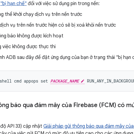
i
"bị hạn chế"
đối với việc sử dụng pin trong nền:
g thể khởi chạy dịch vụ trên nền trước
dịch vụ trên nền trước hiện có sẽ bị xoá khỏi nền trước
ng báo không được kích hoạt
 việc không được thực thi
nh ADB sau đây để đặt ứng dụng của bạn ở trạng thái "bị hạn 
shell cmd appops set 
PACKAGE_NAME
ng báo qua đám mây của Firebase (FCM) có mứ
 độ API 33) cập nhật
Giải pháp gửi thông báo qua đám mây của
n cậy của việc gửi FCM có mức độ ưu tiên cao cho các ứng dụng