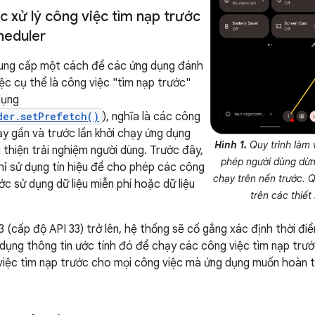
ệc xử lý công việc tìm nạp trước
heduler
ung cấp một cách để các ứng dụng đánh
ệc cụ thể là công việc "tìm nạp trước"
dụng
der.setPrefetch()
), nghĩa là các công
ạy gần và trước lần khởi chạy ứng dụng
Hình 1.
Quy trình làm v
 thiện trải nghiệm người dùng. Trước đây,
phép người dùng dừn
ỉ sử dụng tín hiệu để cho phép các công
chạy trên nền trước. Q
ớc sử dụng dữ liệu miễn phí hoặc dữ liệu
trên các thiết
3 (cấp độ API 33) trở lên, hệ thống sẽ cố gắng xác định thời đ
 dụng thông tin ước tính đó để chạy các công việc tìm nạp trư
iệc tìm nạp trước cho mọi công việc mà ứng dụng muốn hoàn tấ