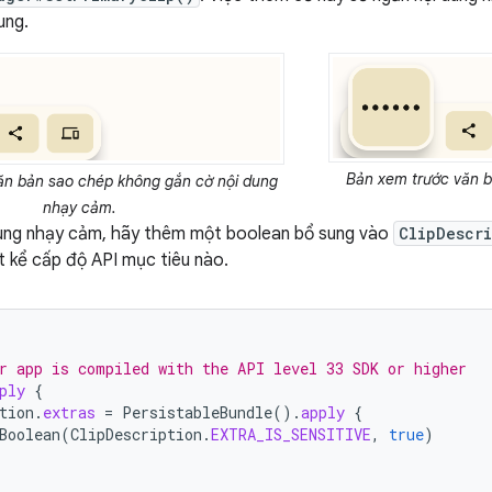
ung.
Bản xem trước văn b
ăn bản sao chép không gắn cờ nội dung
nhạy cảm.
dung nhạy cảm, hãy thêm một boolean bổ sung vào
ClipDescr
ất kể cấp độ API mục tiêu nào.
r app is compiled with the API level 33 SDK or higher
ply
{
tion
.
extras
=
PersistableBundle
().
apply
{
Boolean
(
ClipDescription
.
EXTRA_IS_SENSITIVE
,
true
)