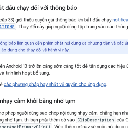
ắt đầu chạy đối với thông báo
 cấp 33) giới thiệu quyền gửi thông báo khi bắt đầu chạy
notific
ATIONS
. Thay đổi này giúp người dùng tập trung vào các thông
ông báo liên quan đến
phiên phát nội dung đa phương tiện
và các ứn
 áp dụng cho thay đổi về hành vi này.
n Android 13 trở lên càng sớm càng tốt để tận dụng các hiệu ứ
à tính linh hoạt bổ sung.
về
các phương pháp hay nhất về quyền cho ứng dụng
.
 nhạy cảm khỏi bảng nhớ tạm
ho phép người dùng sao chép nội dung nhạy cảm, chẳng hạn nh
ng nhớ tạm, thì bạn phải thêm cờ vào
ClipDescription
của Cl
ager#setPrimaryClip()
. Việc thêm cờ này sẽ ngăn nội dung 