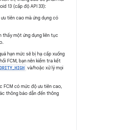
id 13 (cấp độ API 33):
ưu tiên cao mà ứng dụng có
 thấy một ứng dụng liên tục
o.
quá hạn mức sẽ bị hạ cấp xuống
ồi FCM, bạn nên kiểm tra kết
ORITY_HIGH
và/hoặc xử lý mọi
ác FCM có mức độ ưu tiên cao,
ác thông báo dẫn đến thông