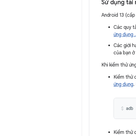
Sử dụng tài
Android 13 (cấp
Các quy t
ứng dụng .
Các giới h
của bạn ở
Khi kiểm thử ứn
Kiểm thử 
ứng dụng
.
adb 
Kiểm thử 