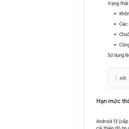
trạng thá
Khôn
Các 
Chuô
Công
Sử dụng lệ
adb 
Hạn mức thô
Android 13 (cấp
cải thiện độ ti