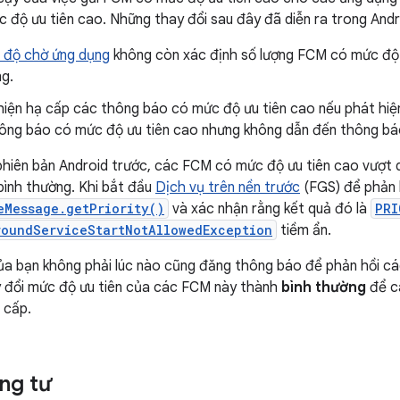
độ ưu tiên cao. Những thay đổi sau đây đã diễn ra trong Andro
độ chờ ứng dụng
không còn xác định số lượng FCM có mức độ 
ng.
hiện hạ cấp các thông báo có mức độ ưu tiên cao nếu phát hiện
hông báo có mức độ ưu tiên cao nhưng không dẫn đến thông bá
hiên bản Android trước, các FCM có mức độ ưu tiên cao vượt 
bình thường. Khi bắt đầu
Dịch vụ trên nền trước
(FGS) để phản h
eMessage.getPriority()
và xác nhận rằng kết quả đó là
PRI
roundServiceStartNotAllowedException
tiềm ẩn.
ủa bạn không phải lúc nào cũng đăng thông báo để phản hồi c
y đổi mức độ ưu tiên của các FCM này thành
bình thường
để c
 cấp.
ng tư