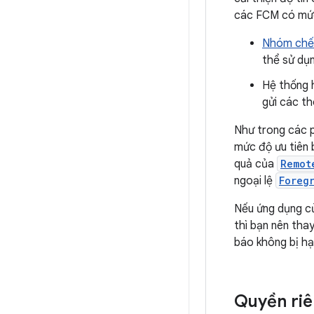
các FCM có mức 
Nhóm chế 
thể sử dụ
Hệ thống 
gửi các t
Như trong các p
mức độ ưu tiên 
quả của
Remot
ngoại lệ
Foreg
Nếu ứng dụng c
thì bạn nên tha
báo không bị hạ
Quyền riê