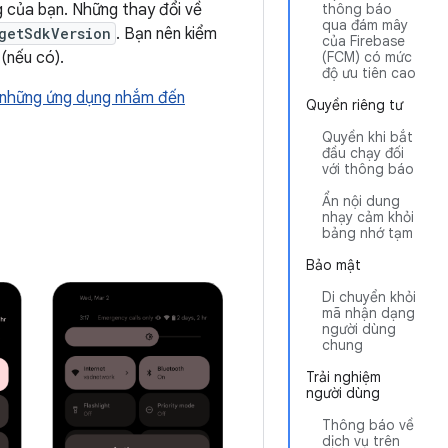
g của bạn. Những thay đổi về
thông báo
qua đám mây
getSdkVersion
. Bạn nên kiểm
của Firebase
(nếu có).
(FCM) có mức
độ ưu tiên cao
n những ứng dụng nhắm đến
Quyền riêng tư
Quyền khi bắt
đầu chạy đối
với thông báo
Ẩn nội dung
nhạy cảm khỏi
bảng nhớ tạm
Bảo mật
Di chuyển khỏi
mã nhận dạng
người dùng
chung
Trải nghiệm
người dùng
Thông báo về
dịch vụ trên