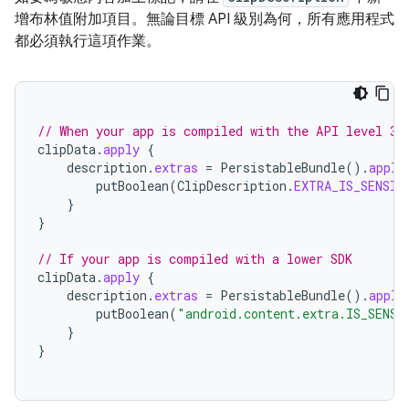
增布林值附加項目。無論目標 API 級別為何，所有應用程式
都必須執行這項作業。
// When your app is compiled with the API level 33
clipData
.
apply
{
description
.
extras
=
PersistableBundle
().
apply
putBoolean
(
ClipDescription
.
EXTRA_IS_SENSIT
}
}
// If your app is compiled with a lower SDK
clipData
.
apply
{
description
.
extras
=
PersistableBundle
().
apply
putBoolean
(
"android.content.extra.IS_SENSI
}
}