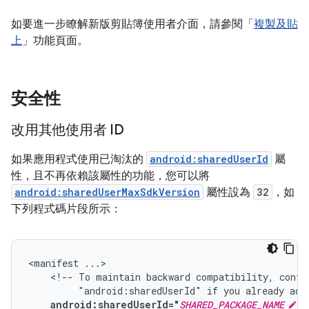
如要進一步瞭解新版剪貼簿使用者介面，請參閱「
複製及貼
上
」功能頁面。
安全性
改用其他使用者 ID
如果應用程式使用已淘汰的
android:sharedUserId
屬
性，且不再依賴該屬性的功能，您可以將
android:sharedUserMaxSdkVersion
屬性設為
32
，如
下列程式碼片段所示：
<manifest
<!--
To
maintain
backward
compatibility,
conti
"android:sharedUserId"
if
you
already
add
android:sharedUserId="
SHARED_PACKAGE_NAME