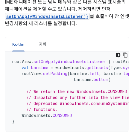
IME 애니메이션 또는 탐색 메뉴와 같은 다른 시스템 표시줄의
애니메이션을 제어할 수도 있습니다. 제어하려면 먼저
setOnApplyWindowInsetsListener()
를 호출하여 창 인셋
변경사항의 새 리스너를 설정합니다.
Kotlin
자바
rootView
.
setOnApplyWindowInsetsListener
{
rootView
val
barsIme
=
windowInsets
.
getInsets
(
Type
.
syst
rootView
.
setPadding
(
barsIme
.
left
,
barsIme
.
top
,
barsIme
.
bottom
)
// We return the new WindowInsets.CONSUMED t
// dispatched any further into the view hier
// deprecated WindowInsets.consumeSystemWind
// functions.
WindowInsets
.
CONSUMED
}