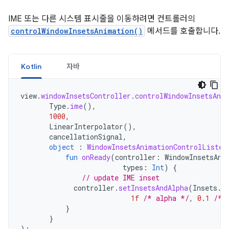
IME 또는 다른 시스템 표시줄을 이동하려면 컨트롤러의
controlWindowInsetsAnimation()
메서드를 호출합니다.
Kotlin
자바
view
.
windowInsetsController
.
controlWindowInsetsAni
Type
.
ime
(),
1000
,
LinearInterpolator
(),
cancellationSignal
,
object
:
WindowInsetsAnimationControlListen
fun
onReady
(
controller
:
WindowInsetsAni
types
:
Int
)
{
// update IME inset
controller
.
setInsetsAndAlpha
(
Insets
.
o
1f
/* alpha */
,
0.1
/* 
}
}
);