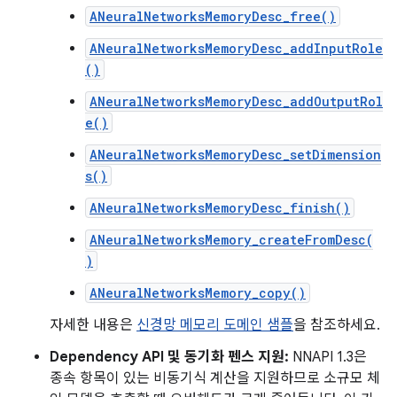
ANeuralNetworksMemoryDesc_free()
ANeuralNetworksMemoryDesc_addInputRole
()
ANeuralNetworksMemoryDesc_addOutputRol
e()
ANeuralNetworksMemoryDesc_setDimension
s()
ANeuralNetworksMemoryDesc_finish()
ANeuralNetworksMemory_createFromDesc(
)
ANeuralNetworksMemory_copy()
자세한 내용은
신경망 메모리 도메인 샘플
을 참조하세요.
Dependency API 및 동기화 펜스 지원:
NNAPI 1.3은
종속 항목이 있는 비동기식 계산을 지원하므로 소규모 체