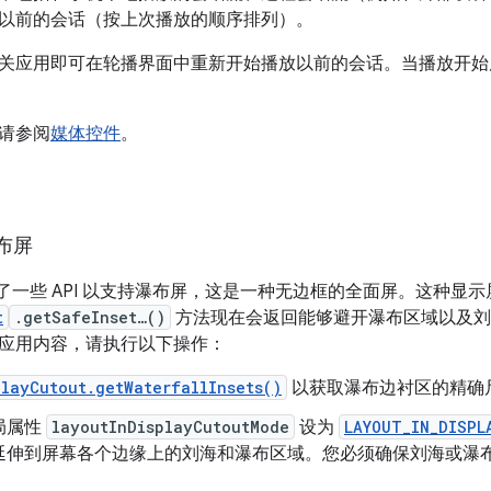
以前的会话（按上次播放的顺序排列）。
关应用即可在轮播界面中重新开始播放以前的会话。当播放开始
请参阅
媒体控件
。
布屏
1 提供了一些 API 以支持瀑布屏，这是一种无边框的全面屏。
这种显示
t
.getSafeInset…()
方法现在会返回能够避开瀑布区域以及刘
应用内容，请执行以下操作：
playCutout.getWaterfallInsets()
以获取瀑布边衬区的精确
局属性
layoutInDisplayCutoutMode
设为
LAYOUT_IN_DISPL
延伸到屏幕各个边缘上的刘海和瀑布区域。您必须确保刘海或瀑