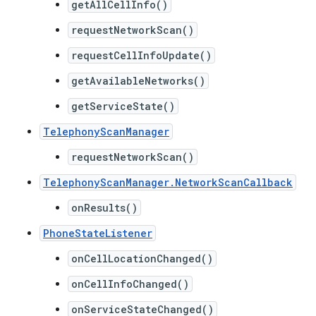
getAllCellInfo()
requestNetworkScan()
requestCellInfoUpdate()
getAvailableNetworks()
getServiceState()
TelephonyScanManager
requestNetworkScan()
TelephonyScanManager.NetworkScanCallback
onResults()
PhoneStateListener
onCellLocationChanged()
onCellInfoChanged()
onServiceStateChanged()