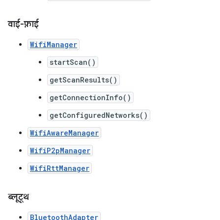
वाई-फ़ाई
WifiManager
startScan()
getScanResults()
getConnectionInfo()
getConfiguredNetworks()
WifiAwareManager
WifiP2pManager
WifiRttManager
ब्लूटूथ
BluetoothAdapter