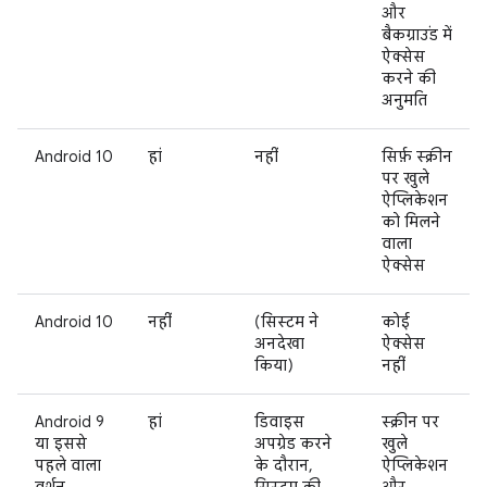
और
बैकग्राउंड में
ऐक्सेस
करने की
अनुमति
Android 10
हां
नहीं
सिर्फ़ स्क्रीन
पर खुले
ऐप्लिकेशन
को मिलने
वाला
ऐक्सेस
Android 10
नहीं
(सिस्टम ने
कोई
अनदेखा
ऐक्सेस
किया)
नहीं
Android 9
हां
डिवाइस
स्क्रीन पर
या इससे
अपग्रेड करने
खुले
पहले वाला
के दौरान,
ऐप्लिकेशन