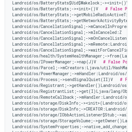
Landroid/os/BatteryStats$Uid$Wakelock;-><init>()V 
Landroid/os/BatteryStats;-><init>()V   
# False Pos
Landroid/os/BatteryStats;->getMobileRadioActiveTim
Landroid/os/BatteryStats;->getNetworkActivityBytes
Landroid/os/CancellationSignal;->mCancelInProgress
Landroid/os/CancellationSignal;->mIsCanceled:Z   
#
Landroid/os/CancellationSignal;->mOnCancelListener
Landroid/os/CancellationSignal;->mRemote:Landroid/
Landroid/os/CancellationSignal;->waitForCancelFini
Landroid/os/health/SystemHealthManager;->from(Land
Landroid/os/IPowerManager;->nap(J)V   
# False Pos
Landroid/os/Parcel;->mCreators:Ljava/util/HashMap
Landroid/os/PowerManager;->mHandler:Landroid/os/Ha
Landroid/os/Process;->sendSignalQuiet(II)V   
# Fal
Landroid/os/Registrant;->getHandler()Landroid/os/H
Landroid/os/RegistrantList;->get(I)Ljava/lang/Obj
Landroid/os/RemoteCallback;->mHandler:Landroid/os/
Landroid/os/storage/DiskInfo;-><init>(Landroid/os/
Landroid/os/storage/DiskInfo;->CREATOR:Landroid/os
Landroid/os/storage/IObbActionListener$Stub;->asIn
Landroid/os/storage/StorageVolume;->getOwner()Land
Landroid/os/SystemProperties;->native_add_change_c