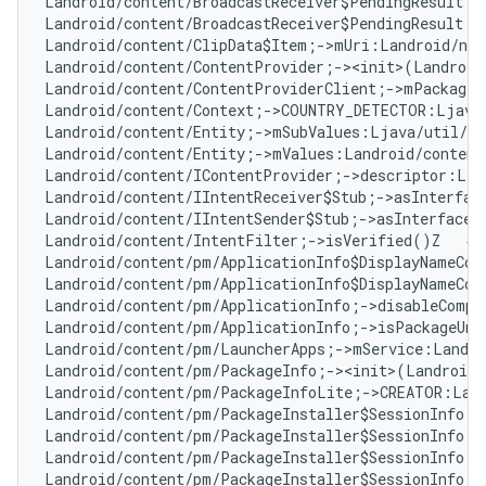
Landroid/content/BroadcastReceiver$PendingResult;-
Landroid/content/BroadcastReceiver$PendingResult;-
Landroid/content/ClipData$Item;->mUri:Landroid/net
Landroid/content/ContentProvider;-><init>(Landroid
Landroid/content/ContentProviderClient;->mPackageN
Landroid/content/Context;->COUNTRY_DETECTOR:Ljava
Landroid/content/Entity;->mSubValues:Ljava/util/Ar
Landroid/content/Entity;->mValues:Landroid/content
Landroid/content/IContentProvider;->descriptor:Lja
Landroid/content/IIntentReceiver$Stub;->asInterfac
Landroid/content/IIntentSender$Stub;->asInterface(
Landroid/content/IntentFilter;->isVerified()Z   
# 
Landroid/content/pm/ApplicationInfo$DisplayNameCom
Landroid/content/pm/ApplicationInfo$DisplayNameCom
Landroid/content/pm/ApplicationInfo;->disableCompa
Landroid/content/pm/ApplicationInfo;->isPackageUna
Landroid/content/pm/LauncherApps;->mService:Landro
Landroid/content/pm/PackageInfo;-><init>(Landroid/
Landroid/content/pm/PackageInfoLite;->CREATOR:Land
Landroid/content/pm/PackageInstaller$SessionInfo;-
Landroid/content/pm/PackageInstaller$SessionInfo;-
Landroid/content/pm/PackageInstaller$SessionInfo;-
Landroid/content/pm/PackageInstaller$SessionInfo;-