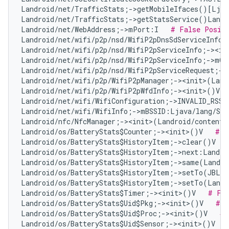
Landroid/net/TrafficStats;->getMobileIfaces()[Ljav
Landroid/net/TrafficStats;->getStatsService()Landr
Landroid/net/WebAddress;->mPort:I   
# False Posit
Landroid/net/wifi/p2p/nsd/WifiP2pDnsSdServiceInfo;
Landroid/net/wifi/p2p/nsd/WifiP2pServiceInfo;-><in
Landroid/net/wifi/p2p/nsd/WifiP2pServiceInfo;->mQ
Landroid/net/wifi/p2p/nsd/WifiP2pServiceRequest;->
Landroid/net/wifi/p2p/WifiP2pManager;-><init>(Land
Landroid/net/wifi/p2p/WifiP2pWfdInfo;-><init>()V  
Landroid/net/wifi/WifiConfiguration;->INVALID_RSSI
Landroid/net/wifi/WifiInfo;->mBSSID:Ljava/lang/Str
Landroid/nfc/NfcManager;-><init>(Landroid/content/
Landroid/os/BatteryStats$Counter;-><init>()V   
# F
Landroid/os/BatteryStats$HistoryItem;->clear()V   
Landroid/os/BatteryStats$HistoryItem;->next:Landro
Landroid/os/BatteryStats$HistoryItem;->same(Landro
Landroid/os/BatteryStats$HistoryItem;->setTo(JBLan
Landroid/os/BatteryStats$HistoryItem;->setTo(Landr
Landroid/os/BatteryStats$Timer;-><init>()V   
# Fal
Landroid/os/BatteryStats$Uid$Pkg;-><init>()V   
# F
Landroid/os/BatteryStats$Uid$Proc;-><init>()V   
# 
Landroid/os/BatteryStats$Uid$Sensor;-><init>()V   