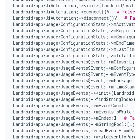
Landroid/app/UiAutomation;-><init>(Landroid/os/Loo
Landroid/app/UiAutomation;->connect()V   
# False P
Landroid/app/UiAutomation;->disconnect()V   
# Fals
Landroid/app/usage/ConfigurationStats;->mActivatio
Landroid/app/usage/ConfigurationStats;->mBeginTime
Landroid/app/usage/ConfigurationStats;->mConfigura
Landroid/app/usage/ConfigurationStats;->mEndTimeSt
Landroid/app/usage/ConfigurationStats;->mLastTimeA
Landroid/app/usage/ConfigurationStats;->mTotalTime
Landroid/app/usage/UsageEvents$Event;->mClass:Ljav
Landroid/app/usage/UsageEvents$Event;->mConfigurat
Landroid/app/usage/UsageEvents$Event;->mEventType:
Landroid/app/usage/UsageEvents$Event;->mPackage:Lj
Landroid/app/usage/UsageEvents$Event;->mTimeStamp:
Landroid/app/usage/UsageEvents;-><init>(Landroid/o
Landroid/app/usage/UsageEvents;->findStringIndex(L
Landroid/app/usage/UsageEvents;->mEventCount:I   
#
Landroid/app/usage/UsageEvents;->mEventsToWrite:Lj
Landroid/app/usage/UsageEvents;->mIndex:I   
# Fals
Landroid/app/usage/UsageEvents;->mStringPool:[Ljav
Landroid/app/usage/UsageEvents;->readEventFromParc
Landroid/app/usage/UsageEvents;->writeEventToParce