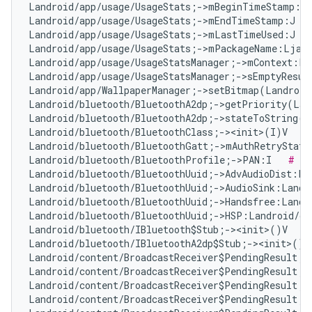
Landroid/app/usage/UsageStats;->mBeginTimeStamp:J 
Landroid/app/usage/UsageStats;->mEndTimeStamp:J   
Landroid/app/usage/UsageStats;->mLastTimeUsed:J   
Landroid/app/usage/UsageStats;->mPackageName:Ljava
Landroid/app/usage/UsageStatsManager;->mContext:La
Landroid/app/usage/UsageStatsManager;->sEmptyResul
Landroid/app/WallpaperManager;->setBitmap(Landroid
Landroid/bluetooth/BluetoothA2dp;->getPriority(Lan
Landroid/bluetooth/BluetoothA2dp;->stateToString(I
Landroid/bluetooth/BluetoothClass;-><init>(I)V   
#
Landroid/bluetooth/BluetoothGatt;->mAuthRetryState
Landroid/bluetooth/BluetoothProfile;->PAN:I   
# Fa
Landroid/bluetooth/BluetoothUuid;->AdvAudioDist:La
Landroid/bluetooth/BluetoothUuid;->AudioSink:Landr
Landroid/bluetooth/BluetoothUuid;->Handsfree:Landr
Landroid/bluetooth/BluetoothUuid;->HSP:Landroid/os
Landroid/bluetooth/IBluetooth$Stub;-><init>()V   
#
Landroid/bluetooth/IBluetoothA2dp$Stub;-><init>()V
Landroid/content/BroadcastReceiver$PendingResult;-
Landroid/content/BroadcastReceiver$PendingResult;-
Landroid/content/BroadcastReceiver$PendingResult;-
Landroid/content/BroadcastReceiver$PendingResult;-