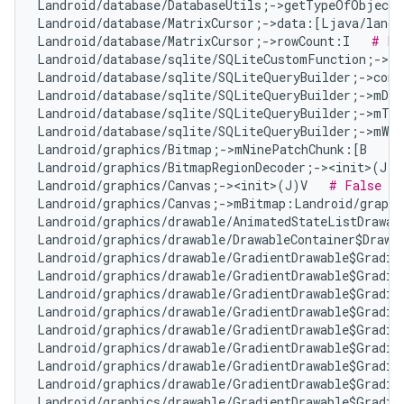
Landroid/database/DatabaseUtils;->getTypeOfObject
Landroid/database/MatrixCursor;->data:[Ljava/lang/
Landroid/database/MatrixCursor;->rowCount:I   
# Fa
Landroid/database/sqlite/SQLiteCustomFunction;->n
Landroid/database/sqlite/SQLiteQueryBuilder;->com
Landroid/database/sqlite/SQLiteQueryBuilder;->mDis
Landroid/database/sqlite/SQLiteQueryBuilder;->mTa
Landroid/database/sqlite/SQLiteQueryBuilder;->mWhe
Landroid/graphics/Bitmap;->mNinePatchChunk:[B   
# 
Landroid/graphics/BitmapRegionDecoder;-><init>(J)V
Landroid/graphics/Canvas;-><init>(J)V   
# False Po
Landroid/graphics/Canvas;->mBitmap:Landroid/graphi
Landroid/graphics/drawable/AnimatedStateListDrawab
Landroid/graphics/drawable/DrawableContainer$Drawa
Landroid/graphics/drawable/GradientDrawable$Gradie
Landroid/graphics/drawable/GradientDrawable$Gradie
Landroid/graphics/drawable/GradientDrawable$Gradie
Landroid/graphics/drawable/GradientDrawable$Gradie
Landroid/graphics/drawable/GradientDrawable$Gradie
Landroid/graphics/drawable/GradientDrawable$Gradie
Landroid/graphics/drawable/GradientDrawable$Gradie
Landroid/graphics/drawable/GradientDrawable$Gradie
Landroid/graphics/drawable/GradientDrawable$Gradie