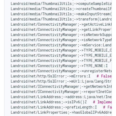
Landroid/media/ThumbnailUtils;->computeSampleSize
Landroid/media/ThumbnailUtils;->createThumbnailFr
Landroid/media/ThumbnailUtils;->makeInputStream(La
Landroid/media/ThumbnailUtils;->transform(Landroid
Landroid/net/ConnectivityManager;->getActiveLinkPr
Landroid/net/ConnectivityManager;->getLinkProperti
Landroid/net/ConnectivityManager;->isNetworkSuppor
Landroid/net/ConnectivityManager;->isNetworkTypeMo
Landroid/net/ConnectivityManager;->mService:Landro
Landroid/net/ConnectivityManager;->TYPE_MOBILE_CB
Landroid/net/ConnectivityManager;->TYPE_MOBILE_EM
Landroid/net/ConnectivityManager;->TYPE_MOBILE_FO
Landroid/net/ConnectivityManager;->TYPE_NONE:I   
Landroid/net/ConnectivityManager;->unregisterNetwo
Landroid/net/http/SslError;->mErrors:I   
# False P
Landroid/net/http/SslError;->mUrl:Ljava/lang/Strin
Landroid/net/IConnectivityManager;->getNetworkInfo
Landroid/net/IConnectivityManager;->reportInetCond
Landroid/net/LinkAddress;->address:Ljava/net/InetA
Landroid/net/LinkAddress;->isIPv6()Z   
# Implement
Landroid/net/LinkAddress;->prefixLength:I   
# Fals
Landroid/net/LinkProperties;->hasGlobalIPv6Addres