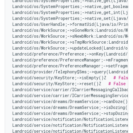
Landroid/os/SystemProperties;->native_get(Ljava/l
Landroid/os/SystemProperties;->native_get_boolean(
Landroid/os/SystemProperties;->native_get_int(Ljav
Landroid/os/SystemProperties;->native_set(Ljava/l
Landroid/os/UserHandle;->formatUid(Ljava/io/Print
Landroid/os/WorkSource;->sGoneWork:Landroid/os/Wor
Landroid/os/WorkSource;->sNewbWork:Landroid/os/Wor
Landroid/os/WorkSource;->sTmpWorkSource:Landroid/o
Landroid/os/WorkSource;->updateLocked(Landroid/os/
Landroid/preference/Preference;->onKey(Landroid/vi
Landroid/preference/PreferenceManager;->mFragment:
Landroid/preference/PreferenceManager;->setFragmen
Landroid/provider/Telephony$Sms;->query(Landroid/c
Landroid/security/KeyStore;->isEmpty()Z   
# False 
Landroid/security/KeyStore;->reset()Z   
# False Po
Landroid/service/carrier/ICarrierMessagingCallback
Landroid/service/carrier/ICarrierMessagingService;
Landroid/service/dreams/DreamService;->canDoze()Z 
Landroid/service/dreams/DreamService;->isDozing()Z
Landroid/service/dreams/DreamService;->stopDozing(
Landroid/service/notification/NotificationListener
Landroid/service/notification/NotificationListener
Landroid/service/notification/NotificationListener