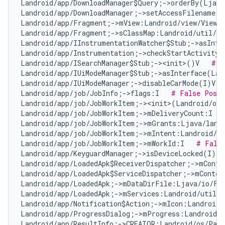
Landroid/app/DownloadManager$Query;->orderBy(Ljava
Landroid/app/DownloadManager;->setAccessFilename(Z
Landroid/app/Fragment;->mView:Landroid/view/View;
Landroid/app/Fragment;->sClassMap:Landroid/util/Ar
Landroid/app/IInstrumentationWatcher$Stub;->asInte
Landroid/app/Instrumentation;->checkStartActivityR
Landroid/app/ISearchManager$Stub;-><init>()V   
# F
Landroid/app/IUiModeManager$Stub;->asInterface(Lan
Landroid/app/IUiModeManager;->disableCarMode(I)V  
Landroid/app/job/JobInfo;->flags:I   
# False Posit
Landroid/app/job/JobWorkItem;-><init>(Landroid/os
Landroid/app/job/JobWorkItem;->mDeliveryCount:I   
Landroid/app/job/JobWorkItem;->mGrants:Ljava/lang
Landroid/app/job/JobWorkItem;->mIntent:Landroid/co
Landroid/app/job/JobWorkItem;->mWorkId:I   
# Fals
Landroid/app/KeyguardManager;->isDeviceLocked(I)Z 
Landroid/app/LoadedApk$ReceiverDispatcher;->mConte
Landroid/app/LoadedApk$ServiceDispatcher;->mContex
Landroid/app/LoadedApk;->mDataDirFile:Ljava/io/Fi
Landroid/app/LoadedApk;->mServices:Landroid/util/A
Landroid/app/Notification$Action;->mIcon:Landroid/
Landroid/app/ProgressDialog;->mProgress:Landroid/w
Landroid/app/ResultInfo;->CREATOR:Landroid/os/Parc