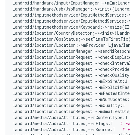
Landroid/hardware/input/InputManager;->mIm:Landroi
Landroid/hardware/usb/UsbManager;-><init>(Landroid
Landroid/inputmethodservice/InputMethodService;->m
Landroid/inputmethodservice/InputMethodService;->m
Landroid/inputmethodservice/Keyboard;->resize(II)V
Landroid/location/CountryDetector;-><init>(Landroi
Landroid/location/GpsStatus;->setTimeToFirstFix(I
Landroid/location/Location;->mProvider:Ljava/lang
Landroid/location/LocationManager;->sendNiResponse
Landroid/location/LocationRequest;->checkDisplacem
Landroid/location/LocationRequest;->checkInterval(
Landroid/location/LocationRequest;->checkProvider(
Landroid/location/LocationRequest;->checkQuality(I
Landroid/location/LocationRequest;->mExpireAt:J   
Landroid/location/LocationRequest;->mExplicitFaste
Landroid/location/LocationRequest;->mFastestInterv
Landroid/location/LocationRequest;->mNumUpdates:I 
Landroid/location/LocationRequest;->mQuality:I   
#
Landroid/location/LocationRequest;->mSmallestDispl
Landroid/media/AudioAttributes;->mContentType:I   
Landroid/media/AudioAttributes;->mFlags:I   
# Fal
Landroid/media/AudioAttributes;->mSource:I   
# Fal