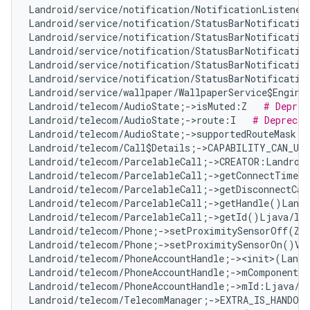
Landroid/service/notification/NotificationListener
Landroid/service/notification/StatusBarNotificatio
Landroid/service/notification/StatusBarNotificatio
Landroid/service/notification/StatusBarNotificatio
Landroid/service/notification/StatusBarNotificatio
Landroid/service/notification/StatusBarNotificatio
Landroid/service/wallpaper/WallpaperService$Engine
Landroid/telecom/AudioState;->isMuted:Z   
# Deprec
Landroid/telecom/AudioState;->route:I   
# Deprecat
Landroid/telecom/AudioState;->supportedRouteMask:I
Landroid/telecom/Call$Details;->CAPABILITY_CAN_UP
Landroid/telecom/ParcelableCall;->CREATOR:Landroid
Landroid/telecom/ParcelableCall;->getConnectTimeMi
Landroid/telecom/ParcelableCall;->getDisconnectCau
Landroid/telecom/ParcelableCall;->getHandle()Landr
Landroid/telecom/ParcelableCall;->getId()Ljava/la
Landroid/telecom/Phone;->setProximitySensorOff(Z)
Landroid/telecom/Phone;->setProximitySensorOn()V 
Landroid/telecom/PhoneAccountHandle;-><init>(Landr
Landroid/telecom/PhoneAccountHandle;->mComponentNa
Landroid/telecom/PhoneAccountHandle;->mId:Ljava/l
Landroid/telecom/TelecomManager;->EXTRA_IS_HANDOV