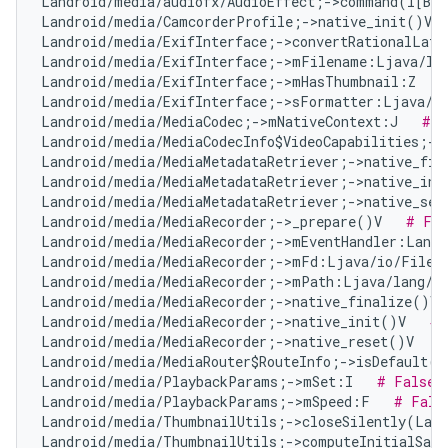
Landroid/media/audiofx/AudioEffect;->command(I[B[B
Landroid/media/CamcorderProfile;->native_init()V  
Landroid/media/ExifInterface;->convertRationalLat
Landroid/media/ExifInterface;->mFilename:Ljava/la
Landroid/media/ExifInterface;->mHasThumbnail:Z   
Landroid/media/ExifInterface;->sFormatter:Ljava/t
Landroid/media/MediaCodec;->mNativeContext:J   
# F
Landroid/media/MediaCodecInfo$VideoCapabilities;->
Landroid/media/MediaMetadataRetriever;->native_fin
Landroid/media/MediaMetadataRetriever;->native_ini
Landroid/media/MediaMetadataRetriever;->native_set
Landroid/media/MediaRecorder;->_prepare()V   
# Fal
Landroid/media/MediaRecorder;->mEventHandler:Landr
Landroid/media/MediaRecorder;->mFd:Ljava/io/FileD
Landroid/media/MediaRecorder;->mPath:Ljava/lang/S
Landroid/media/MediaRecorder;->native_finalize()V 
Landroid/media/MediaRecorder;->native_init()V   
# 
Landroid/media/MediaRecorder;->native_reset()V   
#
Landroid/media/MediaRouter$RouteInfo;->isDefault()
Landroid/media/PlaybackParams;->mSet:I   
# False 
Landroid/media/PlaybackParams;->mSpeed:F   
# Fals
Landroid/media/ThumbnailUtils;->closeSilently(Land
Landroid/media/ThumbnailUtils;->computeInitialSamp