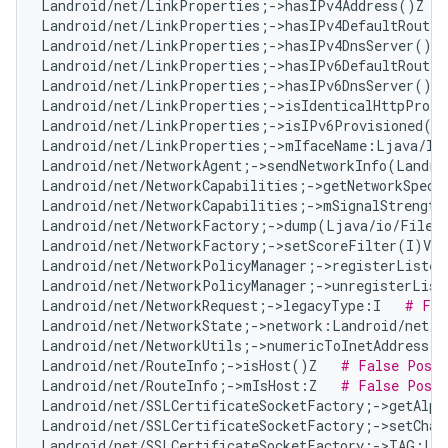
Landroid/net/LinkProperties;->hasIPv4Address()Z   
Landroid/net/LinkProperties;->hasIPv4DefaultRoute(
Landroid/net/LinkProperties;->hasIPv4DnsServer()Z 
Landroid/net/LinkProperties;->hasIPv6DefaultRoute(
Landroid/net/LinkProperties;->hasIPv6DnsServer()Z 
Landroid/net/LinkProperties;->isIdenticalHttpProxy
Landroid/net/LinkProperties;->isIPv6Provisioned()
Landroid/net/LinkProperties;->mIfaceName:Ljava/la
Landroid/net/NetworkAgent;->sendNetworkInfo(Landro
Landroid/net/NetworkCapabilities;->getNetworkSpeci
Landroid/net/NetworkCapabilities;->mSignalStrength
Landroid/net/NetworkFactory;->dump(Ljava/io/FileD
Landroid/net/NetworkFactory;->setScoreFilter(I)V  
Landroid/net/NetworkPolicyManager;->registerListen
Landroid/net/NetworkPolicyManager;->unregisterList
Landroid/net/NetworkRequest;->legacyType:I   
# Fal
Landroid/net/NetworkState;->network:Landroid/net/N
Landroid/net/NetworkUtils;->numericToInetAddress(L
Landroid/net/RouteInfo;->isHost()Z   
# False Posit
Landroid/net/RouteInfo;->mIsHost:Z   
# False Posit
Landroid/net/SSLCertificateSocketFactory;->getAlpn
Landroid/net/SSLCertificateSocketFactory;->setChan
Landroid/net/SSLCertificateSocketFactory;->TAG:Lj