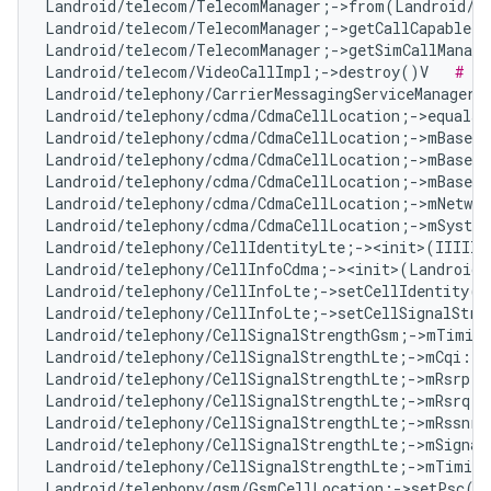
Landroid/telecom/TelecomManager;->from(Landroid/c
Landroid/telecom/TelecomManager;->getCallCapableP
Landroid/telecom/TelecomManager;->getSimCallManage
Landroid/telecom/VideoCallImpl;->destroy()V   
# No
Landroid/telephony/CarrierMessagingServiceManager;
Landroid/telephony/cdma/CdmaCellLocation;->equals
Landroid/telephony/cdma/CdmaCellLocation;->mBaseSt
Landroid/telephony/cdma/CdmaCellLocation;->mBaseSt
Landroid/telephony/cdma/CdmaCellLocation;->mBaseSt
Landroid/telephony/cdma/CdmaCellLocation;->mNetwor
Landroid/telephony/cdma/CdmaCellLocation;->mSyste
Landroid/telephony/CellIdentityLte;-><init>(IIIII)
Landroid/telephony/CellInfoCdma;-><init>(Landroid/
Landroid/telephony/CellInfoLte;->setCellIdentity(L
Landroid/telephony/CellInfoLte;->setCellSignalStre
Landroid/telephony/CellSignalStrengthGsm;->mTiming
Landroid/telephony/CellSignalStrengthLte;->mCqi:I 
Landroid/telephony/CellSignalStrengthLte;->mRsrp:I
Landroid/telephony/CellSignalStrengthLte;->mRsrq:I
Landroid/telephony/CellSignalStrengthLte;->mRssnr:
Landroid/telephony/CellSignalStrengthLte;->mSignal
Landroid/telephony/CellSignalStrengthLte;->mTiming
Landroid/telephony/gsm/GsmCellLocation;->setPsc(I