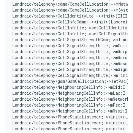
Landroid/telephony/cdma/CdmaCellLocation;->mNetwor
Landroid/telephony/cdma/CdmaCellLocation;->mSyste
Landroid/telephony/CellIdentityLte;-><init>(IIIII)
Landroid/telephony/CellInfoCdma;-><init>(Landroid/
Landroid/telephony/CellInfoLte;->setCellIdentity(L
Landroid/telephony/CellInfoLte;->setCellSignalStre
Landroid/telephony/CellSignalStrengthGsm;->mTiming
Landroid/telephony/CellSignalStrengthLte;->mCqi:I 
Landroid/telephony/CellSignalStrengthLte;->mRsrp:I
Landroid/telephony/CellSignalStrengthLte;->mRsrq:I
Landroid/telephony/CellSignalStrengthLte;->mRssnr:
Landroid/telephony/CellSignalStrengthLte;->mSignal
Landroid/telephony/CellSignalStrengthLte;->mTiming
Landroid/telephony/gsm/GsmCellLocation;->setPsc(I
Landroid/telephony/NeighboringCellInfo;->mCid:I   
Landroid/telephony/NeighboringCellInfo;->mLac:I   
Landroid/telephony/NeighboringCellInfo;->mNetworkT
Landroid/telephony/NeighboringCellInfo;->mPsc:I   
Landroid/telephony/NeighboringCellInfo;->mRssi:I  
Landroid/telephony/PhoneStateListener;-><init>(Lan
Landroid/telephony/PhoneStateListener;-><init>(Lja
Landroid/telephony/PhoneStateListener;-><init>(Lja