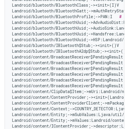
Landroid/bluetooth/BluetoothClass;-><init>(I)V   
#
Landroid/bluetooth/BluetoothGatt;->mAuthRetryState
Landroid/bluetooth/BluetoothProfile;->PAN:I   
# Fa
Landroid/bluetooth/BluetoothUuid;->AdvAudioDist:La
Landroid/bluetooth/BluetoothUuid;->AudioSink:Landr
Landroid/bluetooth/BluetoothUuid;->Handsfree:Landr
Landroid/bluetooth/BluetoothUuid;->HSP:Landroid/os
Landroid/bluetooth/IBluetooth$Stub;-><init>()V   
#
Landroid/bluetooth/IBluetoothA2dp$Stub;-><init>()V
Landroid/content/BroadcastReceiver$PendingResult;-
Landroid/content/BroadcastReceiver$PendingResult;-
Landroid/content/BroadcastReceiver$PendingResult;-
Landroid/content/BroadcastReceiver$PendingResult;-
Landroid/content/BroadcastReceiver$PendingResult;-
Landroid/content/BroadcastReceiver$PendingResult;-
Landroid/content/ClipData$Item;->mUri:Landroid/net
Landroid/content/ContentProvider;-><init>(Landroid
Landroid/content/ContentProviderClient;->mPackageN
Landroid/content/Context;->COUNTRY_DETECTOR:Ljava
Landroid/content/Entity;->mSubValues:Ljava/util/Ar
Landroid/content/Entity;->mValues:Landroid/content
Landroid/content/IContentProvider;->descriptor:Lja