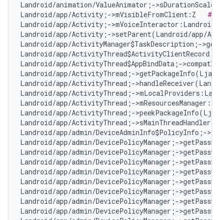
Landroid/animation/ValueAnimator;->sDurationScale:
Landroid/app/Activity;->mVisibleFromClient:Z   
# F
Landroid/app/Activity;->mVoiceInteractor:Landroid/
Landroid/app/Activity;->setParent(Landroid/app/Act
Landroid/app/ActivityManager$TaskDescription;->get
Landroid/app/ActivityThread$ActivityClientRecord;-
Landroid/app/ActivityThread$AppBindData;->compatIn
Landroid/app/ActivityThread;->getPackageInfo(Ljava
Landroid/app/ActivityThread;->handleReceiver(Landr
Landroid/app/ActivityThread;->mLocalProviders:Land
Landroid/app/ActivityThread;->mResourcesManager:La
Landroid/app/ActivityThread;->peekPackageInfo(Ljav
Landroid/app/ActivityThread;->sMainThreadHandler:L
Landroid/app/admin/DeviceAdminInfo$PolicyInfo;->ta
Landroid/app/admin/DevicePolicyManager;->getPasswo
Landroid/app/admin/DevicePolicyManager;->getPasswo
Landroid/app/admin/DevicePolicyManager;->getPasswo
Landroid/app/admin/DevicePolicyManager;->getPasswo
Landroid/app/admin/DevicePolicyManager;->getPasswo
Landroid/app/admin/DevicePolicyManager;->getPasswo
Landroid/app/admin/DevicePolicyManager;->getPasswo
Landroid/app/admin/DevicePolicyManager;->getPasswo