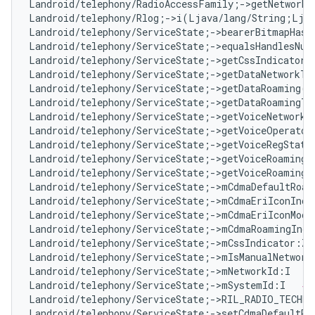
Landroid/telephony/RadioAccessFamily;->getNetworkT
Landroid/telephony/Rlog;->i(Ljava/lang/String;Lja
Landroid/telephony/ServiceState;->bearerBitmapHasC
Landroid/telephony/ServiceState;->equalsHandlesNu
Landroid/telephony/ServiceState;->getCssIndicator(
Landroid/telephony/ServiceState;->getDataNetworkTy
Landroid/telephony/ServiceState;->getDataRoaming()
Landroid/telephony/ServiceState;->getDataRoamingTy
Landroid/telephony/ServiceState;->getVoiceNetworkT
Landroid/telephony/ServiceState;->getVoiceOperator
Landroid/telephony/ServiceState;->getVoiceRegState
Landroid/telephony/ServiceState;->getVoiceRoaming(
Landroid/telephony/ServiceState;->getVoiceRoamingT
Landroid/telephony/ServiceState;->mCdmaDefaultRoam
Landroid/telephony/ServiceState;->mCdmaEriIconInde
Landroid/telephony/ServiceState;->mCdmaEriIconMode
Landroid/telephony/ServiceState;->mCdmaRoamingIndi
Landroid/telephony/ServiceState;->mCssIndicator:Z 
Landroid/telephony/ServiceState;->mIsManualNetwork
Landroid/telephony/ServiceState;->mNetworkId:I   
#
Landroid/telephony/ServiceState;->mSystemId:I   
# 
Landroid/telephony/ServiceState;->RIL_RADIO_TECHN
Landroid/telephony/ServiceState;->setCdmaDefaultRo