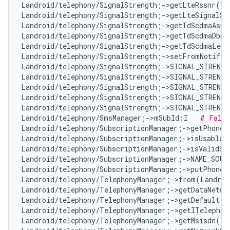
Landroid/telephony/SignalStrength;->getLteRssnr()I
Landroid/telephony/SignalStrength;->getLteSignalSt
Landroid/telephony/SignalStrength;->getTdScdmaAsuL
Landroid/telephony/SignalStrength;->getTdScdmaDbm(
Landroid/telephony/SignalStrength;->getTdScdmaLeve
Landroid/telephony/SignalStrength;->setFromNotifie
Landroid/telephony/SignalStrength;->SIGNAL_STRENG
Landroid/telephony/SignalStrength;->SIGNAL_STRENG
Landroid/telephony/SignalStrength;->SIGNAL_STRENG
Landroid/telephony/SignalStrength;->SIGNAL_STRENG
Landroid/telephony/SignalStrength;->SIGNAL_STRENG
Landroid/telephony/SmsManager;->mSubId:I   
# False
Landroid/telephony/SubscriptionManager;->getPhoneI
Landroid/telephony/SubscriptionManager;->isUsableS
Landroid/telephony/SubscriptionManager;->isValidSl
Landroid/telephony/SubscriptionManager;->NAME_SOUR
Landroid/telephony/SubscriptionManager;->putPhoneI
Landroid/telephony/TelephonyManager;->from(Landroi
Landroid/telephony/TelephonyManager;->getDataNetwo
Landroid/telephony/TelephonyManager;->getDefault()
Landroid/telephony/TelephonyManager;->getITelephon
Landroid/telephony/TelephonyManager;->getMsisdn(I)