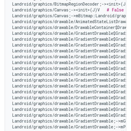
Landroid/graphics/BitmapRegionDecoder;-><init>(J)V
Landroid/graphics/Canvas;-><init>(J)V   
# False Po
Landroid/graphics/Canvas;->mBitmap:Landroid/graphi
Landroid/graphics/drawable/AnimatedStateListDrawab
Landroid/graphics/drawable/DrawableContainer$Drawa
Landroid/graphics/drawable/GradientDrawable$Gradie
Landroid/graphics/drawable/GradientDrawable$Gradie
Landroid/graphics/drawable/GradientDrawable$Gradie
Landroid/graphics/drawable/GradientDrawable$Gradie
Landroid/graphics/drawable/GradientDrawable$Gradie
Landroid/graphics/drawable/GradientDrawable$Gradie
Landroid/graphics/drawable/GradientDrawable$Gradie
Landroid/graphics/drawable/GradientDrawable$Gradie
Landroid/graphics/drawable/GradientDrawable$Gradie
Landroid/graphics/drawable/GradientDrawable$Gradie
Landroid/graphics/drawable/GradientDrawable$Gradie
Landroid/graphics/drawable/GradientDrawable$Gradie
Landroid/graphics/drawable/GradientDrawable$Gradie
Landroid/graphics/drawable/GradientDrawable$Gradie
Landroid/graphics/drawable/GradientDrawable$Gradie
Landroid/graphics/drawable/GradientDrawable;->mGra
Landroid/graphics/drawable/GradientDrawable;->mPad