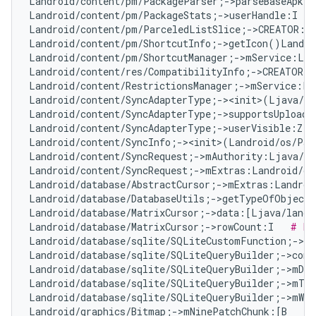
Landroid/content/pm/PackageParser;->parseBaseApk(L
Landroid/content/pm/PackageStats;->userHandle:I   
Landroid/content/pm/ParceledListSlice;->CREATOR:La
Landroid/content/pm/ShortcutInfo;->getIcon()Landro
Landroid/content/pm/ShortcutManager;->mService:Lan
Landroid/content/res/CompatibilityInfo;->CREATOR:L
Landroid/content/RestrictionsManager;->mService:La
Landroid/content/SyncAdapterType;-><init>(Ljava/la
Landroid/content/SyncAdapterType;->supportsUploadi
Landroid/content/SyncAdapterType;->userVisible:Z  
Landroid/content/SyncInfo;-><init>(Landroid/os/Par
Landroid/content/SyncRequest;->mAuthority:Ljava/la
Landroid/content/SyncRequest;->mExtras:Landroid/os
Landroid/database/AbstractCursor;->mExtras:Landroi
Landroid/database/DatabaseUtils;->getTypeOfObject
Landroid/database/MatrixCursor;->data:[Ljava/lang/
Landroid/database/MatrixCursor;->rowCount:I   
# Fa
Landroid/database/sqlite/SQLiteCustomFunction;->n
Landroid/database/sqlite/SQLiteQueryBuilder;->com
Landroid/database/sqlite/SQLiteQueryBuilder;->mDis
Landroid/database/sqlite/SQLiteQueryBuilder;->mTa
Landroid/database/sqlite/SQLiteQueryBuilder;->mWhe
Landroid/graphics/Bitmap;->mNinePatchChunk:[B   
# 