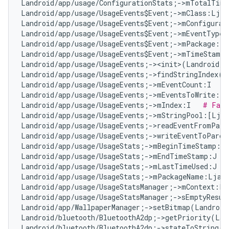
Landroid/app/usage/ConfigurationStats;->mTotalTime
Landroid/app/usage/UsageEvents$Event;->mClass:Ljav
Landroid/app/usage/UsageEvents$Event;->mConfigurat
Landroid/app/usage/UsageEvents$Event;->mEventType:
Landroid/app/usage/UsageEvents$Event;->mPackage:Lj
Landroid/app/usage/UsageEvents$Event;->mTimeStamp:
Landroid/app/usage/UsageEvents;-><init>(Landroid/o
Landroid/app/usage/UsageEvents;->findStringIndex(L
Landroid/app/usage/UsageEvents;->mEventCount:I   
#
Landroid/app/usage/UsageEvents;->mEventsToWrite:Lj
Landroid/app/usage/UsageEvents;->mIndex:I   
# Fals
Landroid/app/usage/UsageEvents;->mStringPool:[Ljav
Landroid/app/usage/UsageEvents;->readEventFromParc
Landroid/app/usage/UsageEvents;->writeEventToParce
Landroid/app/usage/UsageStats;->mBeginTimeStamp:J 
Landroid/app/usage/UsageStats;->mEndTimeStamp:J   
Landroid/app/usage/UsageStats;->mLastTimeUsed:J   
Landroid/app/usage/UsageStats;->mPackageName:Ljava
Landroid/app/usage/UsageStatsManager;->mContext:La
Landroid/app/usage/UsageStatsManager;->sEmptyResul
Landroid/app/WallpaperManager;->setBitmap(Landroid
Landroid/bluetooth/BluetoothA2dp;->getPriority(Lan
Landroid/bluetooth/BluetoothA2dp;->stateToString(I