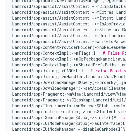
Landroid/app/admin/DevicePolicyManager;->getPasswo
Landroid/app/assist/AssistContent;->mClipData:Land
Landroid/app/assist/AssistContent;->mExtras:Landro
Landroid/app/assist/AssistContent;->mIntent:Landro
Landroid/app/assist/AssistContent;->mIsAppProvided
Landroid/app/assist/AssistContent;->mStructuredDat
Landroid/app/assist/AssistContent;->mUri:Landroid/
Landroid/app/assist/AssistContent;->writeToParcelI
Landroid/app/ContentProviderHolder;->noReleaseNeed
Landroid/app/ContextImpl;->mFlags:I   
# False Pos
Landroid/app/ContextImpl;->mOpPackageName:Ljava/l
Landroid/app/ContextImpl;->mSharedPrefsPaths:Landr
Landroid/app/Dialog;->CANCEL:I   
# False Positive
Landroid/app/Dialog;->mHandler:Landroid/os/Handler
Landroid/app/DownloadManager$Query;->orderBy(Ljava
Landroid/app/DownloadManager;->setAccessFilename(Z
Landroid/app/Fragment;->mView:Landroid/view/View;
Landroid/app/Fragment;->sClassMap:Landroid/util/Ar
Landroid/app/IInstrumentationWatcher$Stub;->asInte
Landroid/app/Instrumentation;->checkStartActivityR
Landroid/app/ISearchManager$Stub;-><init>()V   
# F
Landroid/app/IUiModeManager$Stub;->asInterface(Lan
Landroid/app/IUiModeManager;->disableCarMode(I)V  