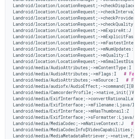
Landroid/location/LocationRequest;->checkDisplacem
Landroid/location/LocationRequest;->checkInterval(
Landroid/location/LocationRequest;->checkProvider(
Landroid/location/LocationRequest;->checkQuality(I
Landroid/location/LocationRequest;->mExpireAt:J   
Landroid/location/LocationRequest;->mExplicitFaste
Landroid/location/LocationRequest;->mFastestInterv
Landroid/location/LocationRequest;->mNumUpdates:I 
Landroid/location/LocationRequest;->mQuality:I   
#
Landroid/location/LocationRequest;->mSmallestDispl
Landroid/media/AudioAttributes;->mContentType:I   
Landroid/media/AudioAttributes;->mFlags:I   
# Fal
Landroid/media/AudioAttributes;->mSource:I   
# Fal
Landroid/media/audiofx/AudioEffect;->command(I[B[B
Landroid/media/CamcorderProfile;->native_init()V  
Landroid/media/ExifInterface;->convertRationalLat
Landroid/media/ExifInterface;->mFilename:Ljava/la
Landroid/media/ExifInterface;->mHasThumbnail:Z   
Landroid/media/ExifInterface;->sFormatter:Ljava/t
Landroid/media/MediaCodec;->mNativeContext:J   
# F
Landroid/media/MediaCodecInfo$VideoCapabilities;->
Landroid/media/MediaMetadataRetriever;->native_fin