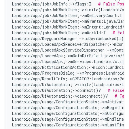
Landroid/app/job/JobInfo;->flags:I   
# False Posit
Landroid/app/job/JobWorkItem;-><init>(Landroid/os
Landroid/app/job/JobWorkItem;->mDeliveryCount:I   
Landroid/app/job/JobWorkItem;->mGrants:Ljava/lang
Landroid/app/job/JobWorkItem;->mIntent:Landroid/co
Landroid/app/job/JobWorkItem;->mWorkId:I   
# Fals
Landroid/app/KeyguardManager;->isDeviceLocked(I)Z 
Landroid/app/LoadedApk$ReceiverDispatcher;->mConte
Landroid/app/LoadedApk$ServiceDispatcher;->mContex
Landroid/app/LoadedApk;->mDataDirFile:Ljava/io/Fi
Landroid/app/LoadedApk;->mServices:Landroid/util/A
Landroid/app/Notification$Action;->mIcon:Landroid/
Landroid/app/ProgressDialog;->mProgress:Landroid/w
Landroid/app/ResultInfo;->CREATOR:Landroid/os/Parc
Landroid/app/UiAutomation;-><init>(Landroid/os/Loo
Landroid/app/UiAutomation;->connect()V   
# False P
Landroid/app/UiAutomation;->disconnect()V   
# Fals
Landroid/app/usage/ConfigurationStats;->mActivatio
Landroid/app/usage/ConfigurationStats;->mBeginTime
Landroid/app/usage/ConfigurationStats;->mConfigura
Landroid/app/usage/ConfigurationStats;->mEndTimeSt
Landroid/app/usage/ConfigurationStats;->mLastTimeA