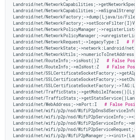
Landroid/net/NetworkCapabilities;->getNetworkSpeci
Landroid/net/NetworkCapabilities;->mSignalStrength
Landroid/net/NetworkFactory;->dump(Ljava/io/FileD
Landroid/net/NetworkFactory;->setScoreFilter(I)V  
Landroid/net/NetworkPolicyManager;->registerListen
Landroid/net/NetworkPolicyManager;->unregisterList
Landroid/net/NetworkRequest;->legacyType:I   
# Fal
Landroid/net/NetworkState;->network:Landroid/net/N
Landroid/net/NetworkUtils;->numericToInetAddress(L
Landroid/net/RouteInfo;->isHost()Z   
# False Posit
Landroid/net/RouteInfo;->mIsHost:Z   
# False Posit
Landroid/net/SSLCertificateSocketFactory;->getAlpn
Landroid/net/SSLCertificateSocketFactory;->setChan
Landroid/net/SSLCertificateSocketFactory;->TAG:Lj
Landroid/net/TrafficStats;->getMobileIfaces()[Ljav
Landroid/net/TrafficStats;->getStatsService()Landr
Landroid/net/WebAddress;->mPort:I   
# False Posit
Landroid/net/wifi/p2p/nsd/WifiP2pDnsSdServiceInfo;
Landroid/net/wifi/p2p/nsd/WifiP2pServiceInfo;-><in
Landroid/net/wifi/p2p/nsd/WifiP2pServiceInfo;->mQ
Landroid/net/wifi/p2p/nsd/WifiP2pServiceRequest;->
Landroid/net/wifi/p2p/WifiP2pManager;-><init>(Land