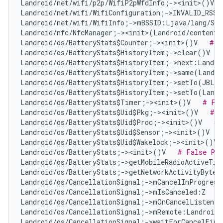
Landroid/net/wifi/p2p/WifiP2pWfdInfo;-><init>()V  
Landroid/net/wifi/WifiConfiguration;->INVALID_RSSI
Landroid/net/wifi/WifiInfo;->mBSSID:Ljava/lang/Str
Landroid/nfc/NfcManager;-><init>(Landroid/content/
Landroid/os/BatteryStats$Counter;-><init>()V   
# F
Landroid/os/BatteryStats$HistoryItem;->clear()V   
Landroid/os/BatteryStats$HistoryItem;->next:Landro
Landroid/os/BatteryStats$HistoryItem;->same(Landro
Landroid/os/BatteryStats$HistoryItem;->setTo(JBLan
Landroid/os/BatteryStats$HistoryItem;->setTo(Landr
Landroid/os/BatteryStats$Timer;-><init>()V   
# Fal
Landroid/os/BatteryStats$Uid$Pkg;-><init>()V   
# F
Landroid/os/BatteryStats$Uid$Proc;-><init>()V   
# 
Landroid/os/BatteryStats$Uid$Sensor;-><init>()V   
Landroid/os/BatteryStats$Uid$Wakelock;-><init>()V 
Landroid/os/BatteryStats;-><init>()V   
# False Pos
Landroid/os/BatteryStats;->getMobileRadioActiveTim
Landroid/os/BatteryStats;->getNetworkActivityBytes
Landroid/os/CancellationSignal;->mCancelInProgress
Landroid/os/CancellationSignal;->mIsCanceled:Z   
#
Landroid/os/CancellationSignal;->mOnCancelListener
Landroid/os/CancellationSignal;->mRemote:Landroid/
Landroid/os/CancellationSignal;->waitForCancelFini