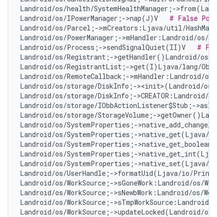
Landroid/os/health/SystemHealthManager;->from(Land
Landroid/os/IPowerManager;->nap(J)V   
# False Pos
Landroid/os/Parcel;->mCreators:Ljava/util/HashMap
Landroid/os/PowerManager;->mHandler:Landroid/os/Ha
Landroid/os/Process;->sendSignalQuiet(II)V   
# Fal
Landroid/os/Registrant;->getHandler()Landroid/os/H
Landroid/os/RegistrantList;->get(I)Ljava/lang/Obj
Landroid/os/RemoteCallback;->mHandler:Landroid/os/
Landroid/os/storage/DiskInfo;-><init>(Landroid/os/
Landroid/os/storage/DiskInfo;->CREATOR:Landroid/os
Landroid/os/storage/IObbActionListener$Stub;->asIn
Landroid/os/storage/StorageVolume;->getOwner()Land
Landroid/os/SystemProperties;->native_add_change_c
Landroid/os/SystemProperties;->native_get(Ljava/l
Landroid/os/SystemProperties;->native_get_boolean(
Landroid/os/SystemProperties;->native_get_int(Ljav
Landroid/os/SystemProperties;->native_set(Ljava/l
Landroid/os/UserHandle;->formatUid(Ljava/io/Print
Landroid/os/WorkSource;->sGoneWork:Landroid/os/Wor
Landroid/os/WorkSource;->sNewbWork:Landroid/os/Wor
Landroid/os/WorkSource;->sTmpWorkSource:Landroid/o
Landroid/os/WorkSource;->updateLocked(Landroid/os/