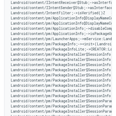
Landroid/content/IIntentReceiver$Stub;->asInterfac
Landroid/content/IIntentSender$Stub;->asInterface(
Landroid/content/IntentFilter;->isVerified()Z   
# 
Landroid/content/pm/ApplicationInfo$DisplayNameCom
Landroid/content/pm/ApplicationInfo$DisplayNameCom
Landroid/content/pm/ApplicationInfo;->disableCompa
Landroid/content/pm/ApplicationInfo;->isPackageUna
Landroid/content/pm/LauncherApps;->mService:Landro
Landroid/content/pm/PackageInfo;-><init>(Landroid/
Landroid/content/pm/PackageInfoLite;->CREATOR:Land
Landroid/content/pm/PackageInstaller$SessionInfo;-
Landroid/content/pm/PackageInstaller$SessionInfo;-
Landroid/content/pm/PackageInstaller$SessionInfo;-
Landroid/content/pm/PackageInstaller$SessionInfo;-
Landroid/content/pm/PackageInstaller$SessionInfo;-
Landroid/content/pm/PackageInstaller$SessionInfo;-
Landroid/content/pm/PackageInstaller$SessionInfo;-
Landroid/content/pm/PackageInstaller$SessionInfo;-
Landroid/content/pm/PackageInstaller$SessionInfo;-
Landroid/content/pm/PackageInstaller$SessionParams
Landroid/content/pm/PackageInstaller$SessionParams
Landroid/content/pm/PackageInstaller$SessionParams