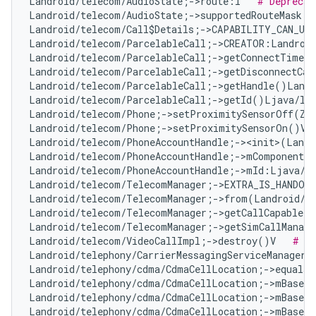
Landroid/telecom/AudioState;->route:I   
# Deprecat
Landroid/telecom/AudioState;->supportedRouteMask:I
Landroid/telecom/Call$Details;->CAPABILITY_CAN_UP
Landroid/telecom/ParcelableCall;->CREATOR:Landroid
Landroid/telecom/ParcelableCall;->getConnectTimeMi
Landroid/telecom/ParcelableCall;->getDisconnectCau
Landroid/telecom/ParcelableCall;->getHandle()Landr
Landroid/telecom/ParcelableCall;->getId()Ljava/la
Landroid/telecom/Phone;->setProximitySensorOff(Z)
Landroid/telecom/Phone;->setProximitySensorOn()V 
Landroid/telecom/PhoneAccountHandle;-><init>(Landr
Landroid/telecom/PhoneAccountHandle;->mComponentNa
Landroid/telecom/PhoneAccountHandle;->mId:Ljava/l
Landroid/telecom/TelecomManager;->EXTRA_IS_HANDOV
Landroid/telecom/TelecomManager;->from(Landroid/c
Landroid/telecom/TelecomManager;->getCallCapableP
Landroid/telecom/TelecomManager;->getSimCallManage
Landroid/telecom/VideoCallImpl;->destroy()V   
# No
Landroid/telephony/CarrierMessagingServiceManager;
Landroid/telephony/cdma/CdmaCellLocation;->equals
Landroid/telephony/cdma/CdmaCellLocation;->mBaseSt
Landroid/telephony/cdma/CdmaCellLocation;->mBaseSt
Landroid/telephony/cdma/CdmaCellLocation;->mBaseSt