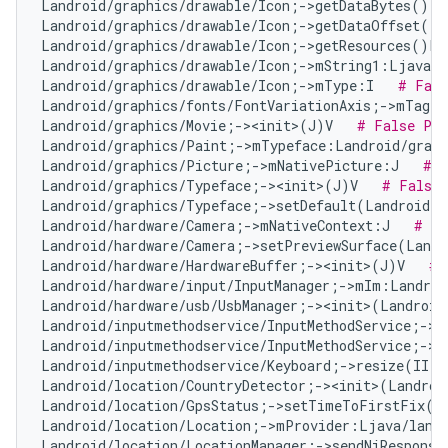
Landroid/graphics/drawable/Icon;->getDataBytes()[B
Landroid/graphics/drawable/Icon;->getDataOffset()I
Landroid/graphics/drawable/Icon;->getResources()La
Landroid/graphics/drawable/Icon;->mString1:Ljava/l
Landroid/graphics/drawable/Icon;->mType:I   
# Fals
Landroid/graphics/fonts/FontVariationAxis;->mTag:I
Landroid/graphics/Movie;-><init>(J)V   
# False Pos
Landroid/graphics/Paint;->mTypeface:Landroid/graph
Landroid/graphics/Picture;->mNativePicture:J   
# N
Landroid/graphics/Typeface;-><init>(J)V   
# False 
Landroid/graphics/Typeface;->setDefault(Landroid/g
Landroid/hardware/Camera;->mNativeContext:J   
# Fa
Landroid/hardware/Camera;->setPreviewSurface(Landr
Landroid/hardware/HardwareBuffer;-><init>(J)V   
# 
Landroid/hardware/input/InputManager;->mIm:Landroi
Landroid/hardware/usb/UsbManager;-><init>(Landroid
Landroid/inputmethodservice/InputMethodService;->m
Landroid/inputmethodservice/InputMethodService;->m
Landroid/inputmethodservice/Keyboard;->resize(II)V
Landroid/location/CountryDetector;-><init>(Landroi
Landroid/location/GpsStatus;->setTimeToFirstFix(I
Landroid/location/Location;->mProvider:Ljava/lang
Landroid/location/LocationManager;->sendNiResponse