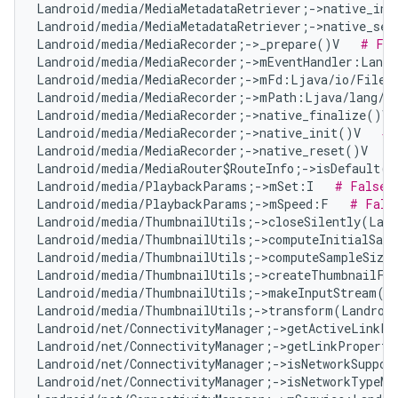
Landroid/media/MediaMetadataRetriever;->native_ini
Landroid/media/MediaMetadataRetriever;->native_set
Landroid/media/MediaRecorder;->_prepare()V   
# Fal
Landroid/media/MediaRecorder;->mEventHandler:Landr
Landroid/media/MediaRecorder;->mFd:Ljava/io/FileD
Landroid/media/MediaRecorder;->mPath:Ljava/lang/S
Landroid/media/MediaRecorder;->native_finalize()V 
Landroid/media/MediaRecorder;->native_init()V   
# 
Landroid/media/MediaRecorder;->native_reset()V   
#
Landroid/media/MediaRouter$RouteInfo;->isDefault()
Landroid/media/PlaybackParams;->mSet:I   
# False 
Landroid/media/PlaybackParams;->mSpeed:F   
# Fals
Landroid/media/ThumbnailUtils;->closeSilently(Land
Landroid/media/ThumbnailUtils;->computeInitialSamp
Landroid/media/ThumbnailUtils;->computeSampleSize
Landroid/media/ThumbnailUtils;->createThumbnailFr
Landroid/media/ThumbnailUtils;->makeInputStream(La
Landroid/media/ThumbnailUtils;->transform(Landroid
Landroid/net/ConnectivityManager;->getActiveLinkPr
Landroid/net/ConnectivityManager;->getLinkProperti
Landroid/net/ConnectivityManager;->isNetworkSuppor
Landroid/net/ConnectivityManager;->isNetworkTypeMo