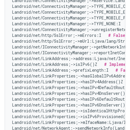
Landroid/net/ConnectivityManager;->mService:Landro
Landroid/net/ConnectivityManager;->TYPE_MOBILE_CB
Landroid/net/ConnectivityManager;->TYPE_MOBILE_EM
Landroid/net/ConnectivityManager;->TYPE_MOBILE_FO
Landroid/net/ConnectivityManager;->TYPE_NONE:I   
Landroid/net/ConnectivityManager;->unregisterNetwo
Landroid/net/http/SslError;->mErrors:I   
# False P
Landroid/net/http/SslError;->mUrl:Ljava/lang/Strin
Landroid/net/IConnectivityManager;->getNetworkInfo
Landroid/net/IConnectivityManager;->reportInetCond
Landroid/net/LinkAddress;->address:Ljava/net/InetA
Landroid/net/LinkAddress;->isIPv6()Z   
# Implement
Landroid/net/LinkAddress;->prefixLength:I   
# Fals
Landroid/net/LinkProperties;->hasGlobalIPv6Addres
Landroid/net/LinkProperties;->hasIPv4Address()Z   
Landroid/net/LinkProperties;->hasIPv4DefaultRoute(
Landroid/net/LinkProperties;->hasIPv4DnsServer()Z 
Landroid/net/LinkProperties;->hasIPv6DefaultRoute(
Landroid/net/LinkProperties;->hasIPv6DnsServer()Z 
Landroid/net/LinkProperties;->isIdenticalHttpProxy
Landroid/net/LinkProperties;->isIPv6Provisioned()
Landroid/net/LinkProperties;->mIfaceName:Ljava/la
Landroid/net/NetworkAgent;->sendNetworkInfo(Landro