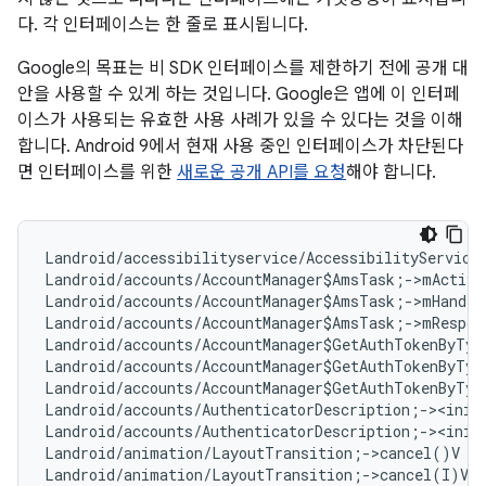
다. 각 인터페이스는 한 줄로 표시됩니다.
Google의 목표는 비 SDK 인터페이스를 제한하기 전에 공개 대
안을 사용할 수 있게 하는 것입니다. Google은 앱에 이 인터페
이스가 사용되는 유효한 사용 사례가 있을 수 있다는 것을 이해
합니다. Android 9에서 현재 사용 중인 인터페이스가 차단된다
면 인터페이스를 위한
새로운 공개 API를 요청
해야 합니다.
Landroid/accessibilityservice/AccessibilityService
Landroid/accounts/AccountManager$AmsTask;->mActivi
Landroid/accounts/AccountManager$AmsTask;->mHandle
Landroid/accounts/AccountManager$AmsTask;->mRespon
Landroid/accounts/AccountManager$GetAuthTokenByTyp
Landroid/accounts/AccountManager$GetAuthTokenByTyp
Landroid/accounts/AccountManager$GetAuthTokenByTyp
Landroid/accounts/AuthenticatorDescription;-><init
Landroid/accounts/AuthenticatorDescription;-><init
Landroid/animation/LayoutTransition;->cancel()V   
Landroid/animation/LayoutTransition;->cancel(I)V  