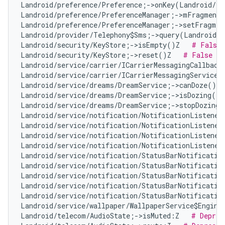
Landroid/preference/Preference;->onKey(Landroid/vi
Landroid/preference/PreferenceManager;->mFragment:
Landroid/preference/PreferenceManager;->setFragmen
Landroid/provider/Telephony$Sms;->query(Landroid/c
Landroid/security/KeyStore;->isEmpty()Z   
# False 
Landroid/security/KeyStore;->reset()Z   
# False Po
Landroid/service/carrier/ICarrierMessagingCallback
Landroid/service/carrier/ICarrierMessagingService;
Landroid/service/dreams/DreamService;->canDoze()Z 
Landroid/service/dreams/DreamService;->isDozing()Z
Landroid/service/dreams/DreamService;->stopDozing(
Landroid/service/notification/NotificationListener
Landroid/service/notification/NotificationListener
Landroid/service/notification/NotificationListener
Landroid/service/notification/NotificationListener
Landroid/service/notification/StatusBarNotificatio
Landroid/service/notification/StatusBarNotificatio
Landroid/service/notification/StatusBarNotificatio
Landroid/service/notification/StatusBarNotificatio
Landroid/service/notification/StatusBarNotificatio
Landroid/service/wallpaper/WallpaperService$Engine
Landroid/telecom/AudioState;->isMuted:Z   
# Deprec