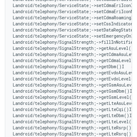
Landroid/telephony/ServiceState;->setCdmaEriIconIn
Landroid/telephony/ServiceState;->setCdmaEriIconMo
Landroid/telephony/ServiceState;->setCdmaRoamingIn
Landroid/telephony/ServiceState;->setCssIndicator(
Landroid/telephony/ServiceState;->setDataRegState(
Landroid/telephony/ServiceState;->setEmergencyOnly
Landroid/telephony/SignalStrength;->fillInNotifier
Landroid/telephony/SignalStrength;->getAsuLevel()I
Landroid/telephony/SignalStrength;->getCdmaAsuLeve
Landroid/telephony/SignalStrength;->getCdmaLevel()
Landroid/telephony/SignalStrength;->getDbm()I   
# 
Landroid/telephony/SignalStrength;->getEvdoAsuLeve
Landroid/telephony/SignalStrength;->getEvdoLevel()
Landroid/telephony/SignalStrength;->getGsmAsuLevel
Landroid/telephony/SignalStrength;->getGsmDbm()I  
Landroid/telephony/SignalStrength;->getGsmLevel()I
Landroid/telephony/SignalStrength;->getLteAsuLevel
Landroid/telephony/SignalStrength;->getLteCqi()I  
Landroid/telephony/SignalStrength;->getLteDbm()I  
Landroid/telephony/SignalStrength;->getLteLevel()I
Landroid/telephony/SignalStrength;->getLteRsrp()I 
Landroid/telephony/SignalStrength;->getLteRsrq()I 