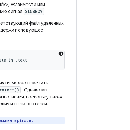
ибки, уязвимости или
нию сигнал
SIGSEGV
.
тветствующий файл удаленных
содержит следующее
амяти, можно пометить
rotect()
. Однако мы
выполнения, поскольку такая
ения и пользователей.
лаживать
.
ptrace