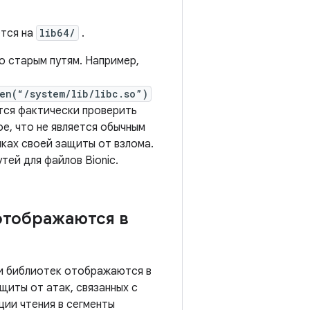
тся на
lib64/
.
 старым путям. Например,
en(“/system/lib/libc.so”)
тся фактически проверить
е, что не является обычным
мках своей защиты от взлома.
тей для файлов Bionic.
отображаются в
 и библиотек отображаются в
щиты от атак, связанных с
ции чтения в сегменты