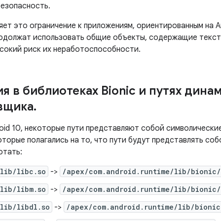
безопасность.
яет это ограничение к приложениям, ориентированным на An
одолжат использовать общие объекты, содержащие текст
сокий риск их неработоспособности.
я в библиотеках Bionic и путях дина
вщика
.
oid 10, некоторые пути представляют собой символические
торые полагались на то, что пути будут представлять соб
отать:
lib/libc.so
->
/apex/com.android.runtime/lib/bionic/
lib/libm.so
->
/apex/com.android.runtime/lib/bionic/
lib/libdl.so
->
/apex/com.android.runtime/lib/bionic