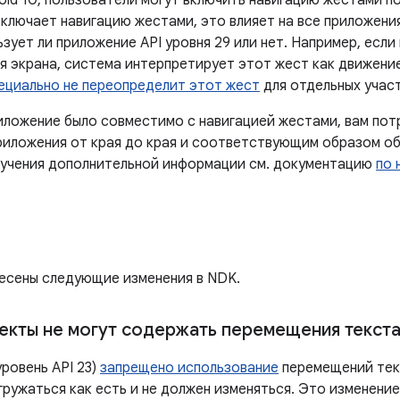
oid 10, пользователи могут включить навигацию жестами п
включает навигацию жестами, это влияет на все приложени
ьзует ли приложение API уровня 29 или нет. Например, есл
я экрана, система интерпретирует этот жест как движение
ециально не переопределит этот жест
для отдельных участ
иложение было совместимо с навигацией жестами, вам по
иложения от края до края и соответствующим образом о
лучения дополнительной информации см. документацию
по 
внесены следующие изменения в NDK.
кты не могут содержать перемещения текст
уровень API 23)
запрещено использование
перемещений текс
ружаться как есть и не должен изменяться. Это изменение