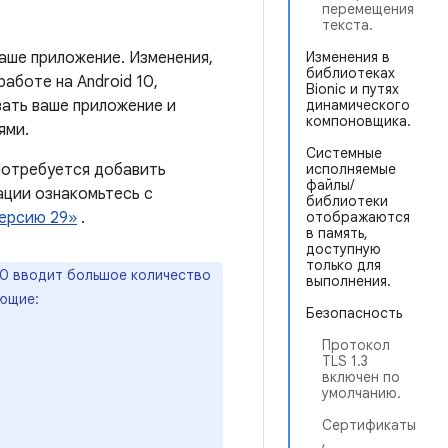
перемещения
текста.
ваше приложение. Изменения,
Изменения в
библиотеках
аботе на Android 10,
Bionic и путях
ать ваше приложение и
динамического
компоновщика.
ями.
Системные
потребуется добавить
исполняемые
файлы/
ации ознакомьтесь с
библиотеки
версию 29»
.
отображаются
в память,
доступную
только для
10 вводит большое количество
выполнения.
ующие:
Безопасность
Протокол
TLS 1.3
включен по
умолчанию.
Сертификаты
,