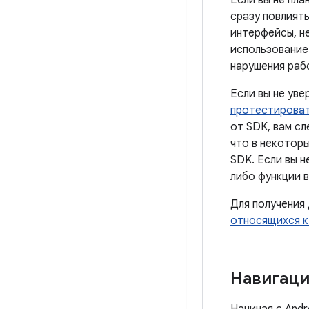
Если вы не пла
сразу повлиять
интерфейсы, не
использование 
нарушения раб
Если вы не уве
протестироват
от SDK, вам сл
что в некотор
SDK. Если вы 
либо функции 
Для получения
относящихся к 
Навигаци