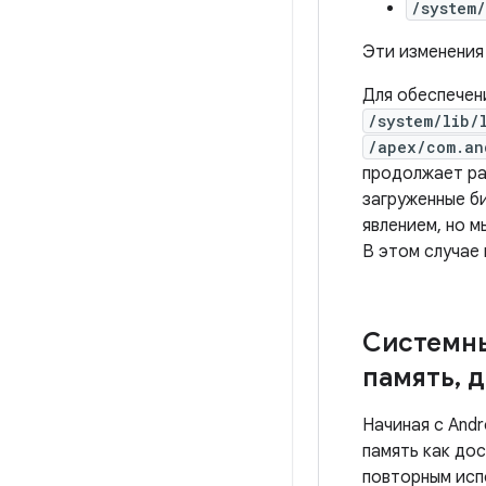
/system/
Эти изменения
Для обеспечен
/system/lib/
/apex/com.an
продолжает ра
загруженные б
явлением, но 
В этом случае
Системн
память
,
д
Начиная с And
память как дос
повторным исп