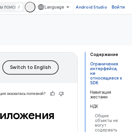
/
Android Studio
Войти
Содержание
Ограничения
интерфейса,
не
относящиеся к
SDK
Навигация
ия оказалась полезной?
жестами
НДК
риложения
Общие
объекты не
могут
содержать