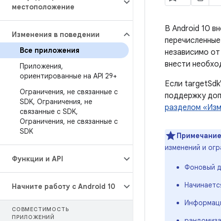
местоположение
В Android 10 в
Изменения в поведении
перечисленные 
Все приложения
независимо о
внести необхо
Приложения
,
ориентированные на API 29+
Если targetSdk
Ограничения
,
не связанные с
поддержку доп
SDK
,
Ограничения
,
не
разделом «Изм
связанные с SDK
,
Ограничения
,
не связанные с
SDK
Примечание
изменений и огр
Функции и API
Фоновый д
Начинаетс
Начните работу с Android 10
Информация
СОВМЕСТИМОСТЬ
ПРИЛОЖЕНИЙ
рандомиза