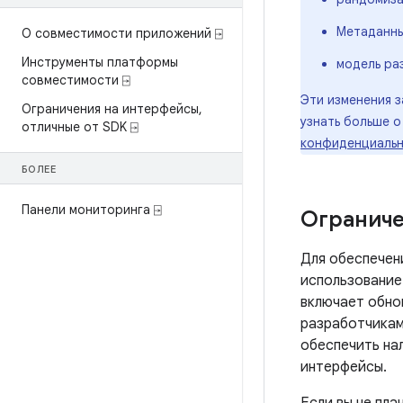
Метаданны
О совместимости приложений ⍈
Инструменты платформы
модель ра
совместимости ⍈
Эти изменения 
Ограничения на интерфейсы
,
узнать больше о
отличные от SDK ⍈
конфиденциаль
БОЛЕЕ
Панели мониторинга ⍈
Ограниче
Для обеспечен
использовани
включает обно
разработчикам
обеспечить на
интерфейсы.