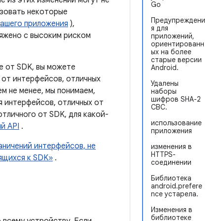
ые из этих изменений могут не
Go
ьзовать некоторые
Предупреждени
вашего приложения
),
я для
ряжено с высоким риском
приложений,
ориентированн
ых на более
старые версии
е от SDK, вы можете
Android.
 от интерфейсов, отличных
Удалены
ем не менее, мы понимаем,
наборы
шифров SHA-2
я интерфейсов, отличных от
CBC.
отличного от SDK, для какой-
использование
й API
.
приложения
аничений интерфейсов, не
изменения в
HTTPS-
ящихся к SDK»
.
соединении
Библиотека
android.prefere
nce устарела.
Изменения в
библиотеке