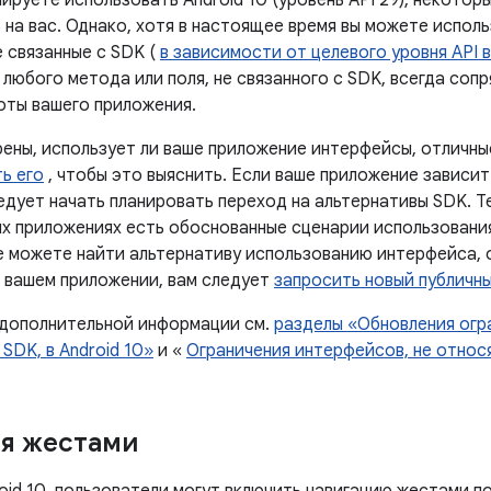
нируете использовать Android 10 (уровень API 29), некотор
 на вас. Однако, хотя в настоящее время вы можете испол
 связанные с SDK (
в зависимости от целевого уровня API 
любого метода или поля, не связанного с SDK, всегда соп
оты вашего приложения.
рены, использует ли ваше приложение интерфейсы, отличны
ь его
, чтобы это выяснить. Если ваше приложение зависит
едует начать планировать переход на альтернативы SDK. Т
ых приложениях есть обоснованные сценарии использовани
не можете найти альтернативу использованию интерфейса, 
в вашем приложении, вам следует
запросить новый публичны
 дополнительной информации см.
разделы «Обновления огр
SDK, в Android 10»
и «
Ограничения интерфейсов, не относ
я жестами