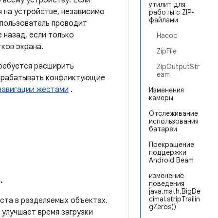
о всему устройству. Если
утилит для
я на устройстве, независимо
работы с ZIP-
файлами
и пользователь проводит
 назад, если только
Насос
ков экрана.
ZipFile
требуется расширить
ZipOutputStr
eam
брабатывать конфликтующие
навигации жестами
.
Изменения
камеры
Отслеживание
использования
батареи
Прекращение
поддержки
Android Beam
изменение
а
.
поведения
java.math.BigDe
cimal.stripTrailin
та в разделяемых объектах.
gZeros()
 улучшает время загрузки