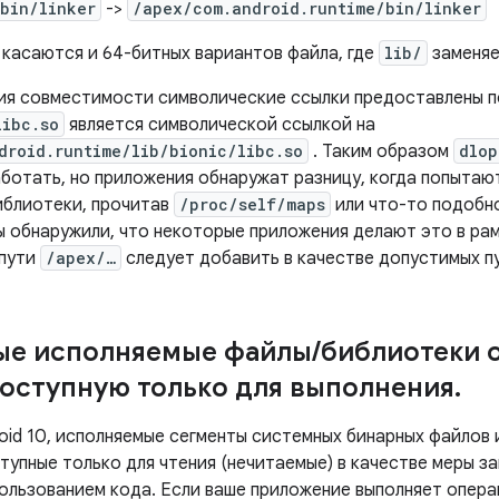
bin/linker
->
/apex/com.android.runtime/bin/linker
 касаются и 64-битных вариантов файла, где
lib/
заменяе
ия совместимости символические ссылки предоставлены по
libc.so
является символической ссылкой на
droid.runtime/lib/bionic/libc.so
. Таким образом
dlop
ботать, но приложения обнаружат разницу, когда попытаю
иблиотеки, прочитав
/proc/self/maps
или что-то подобно
мы обнаружили, что некоторые приложения делают это в ра
 пути
/apex/…
следует добавить в качестве допустимых пу
ые исполняемые файлы
/
библиотеки 
оступную только для выполнения
.
roid 10, исполняемые сегменты системных бинарных файлов
тупные только для чтения (нечитаемые) в качестве меры за
ользованием кода. Если ваше приложение выполняет опера