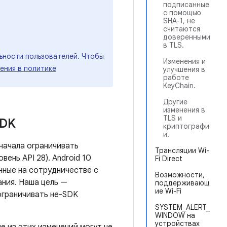
подписанные
с помощью
SHA-1, не
считаются
доверенными
в TLS.
ьности пользователей. Чтобы
Изменения и
ения в политике
улучшения в
работе
KeyChain.
Другие
изменения в
TLS и
SDK
криптографи
и.
начала ограничивать
Трансляции Wi-
вень API 28). Android 10
Fi Direct
нные на сотрудничестве с
Возможности,
ания. Наша цель —
поддерживающ
ие Wi-Fi
ограничивать не-SDK
SYSTEM_ALERT_
WINDOW на
устройствах