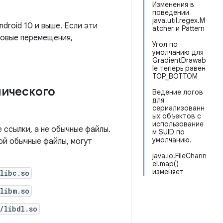
Изменения в
поведении
java.util.regex.M
droid 10 и выше. Если эти
atcher и Pattern
овые перемещения,
Угол по
умолчанию для
GradientDrawab
le теперь равен
TOP_BOTTOM
мического
Ведение логов
для
сериализованн
ых объектов с
использование
 ссылки, а не обычные файлы.
м SUID по
умолчанию.
ой обычные файлы, могут
java.io.FileChann
el.map()
изменяет
libc.so
libm.so
/libdl.so