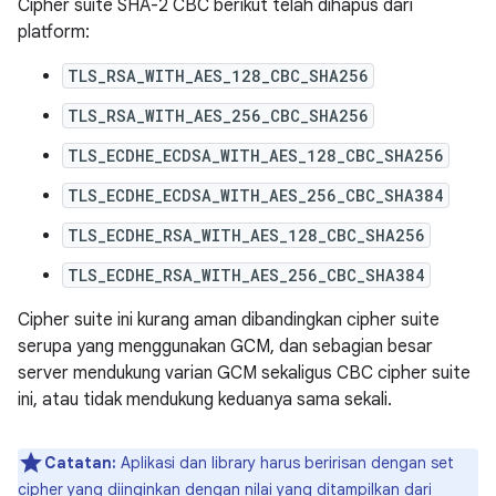
Cipher suite SHA-2 CBC berikut telah dihapus dari
platform:
TLS_RSA_WITH_AES_128_CBC_SHA256
TLS_RSA_WITH_AES_256_CBC_SHA256
TLS_ECDHE_ECDSA_WITH_AES_128_CBC_SHA256
TLS_ECDHE_ECDSA_WITH_AES_256_CBC_SHA384
TLS_ECDHE_RSA_WITH_AES_128_CBC_SHA256
TLS_ECDHE_RSA_WITH_AES_256_CBC_SHA384
Cipher suite ini kurang aman dibandingkan cipher suite
serupa yang menggunakan GCM, dan sebagian besar
server mendukung varian GCM sekaligus CBC cipher suite
ini, atau tidak mendukung keduanya sama sekali.
Catatan:
Aplikasi dan library harus beririsan dengan set
cipher yang diinginkan dengan nilai yang ditampilkan dari