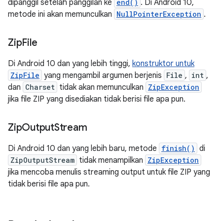
dipanggil setelah panggilan ke
end()
. Di Android 10,
metode ini akan memunculkan
NullPointerException
.
Zip
File
Di Android 10 dan yang lebih tinggi,
konstruktor untuk
ZipFile
yang mengambil argumen berjenis
File
,
int
,
dan
Charset
tidak akan memunculkan
ZipException
jika file ZIP yang disediakan tidak berisi file apa pun.
Zip
Output
Stream
Di Android 10 dan yang lebih baru, metode
finish()
di
ZipOutputStream
tidak menampilkan
ZipException
jika mencoba menulis streaming output untuk file ZIP yang
tidak berisi file apa pun.