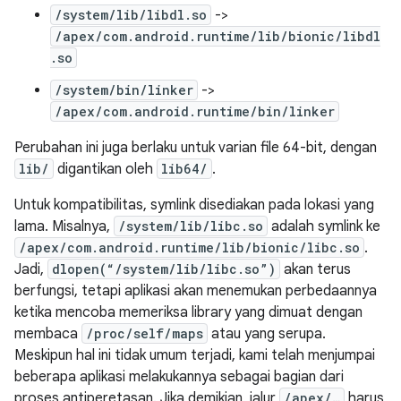
/system/lib/libdl.so
->
/apex/com.android.runtime/lib/bionic/libdl
.so
/system/bin/linker
->
/apex/com.android.runtime/bin/linker
Perubahan ini juga berlaku untuk varian file 64-bit, dengan
lib/
digantikan oleh
lib64/
.
Untuk kompatibilitas, symlink disediakan pada lokasi yang
lama. Misalnya,
/system/lib/libc.so
adalah symlink ke
/apex/com.android.runtime/lib/bionic/libc.so
.
Jadi,
dlopen(“/system/lib/libc.so”)
akan terus
berfungsi, tetapi aplikasi akan menemukan perbedaannya
ketika mencoba memeriksa library yang dimuat dengan
membaca
/proc/self/maps
atau yang serupa.
Meskipun hal ini tidak umum terjadi, kami telah menjumpai
beberapa aplikasi melakukannya sebagai bagian dari
proses antiperetasan. Jika demikian, jalur
/apex/…
harus