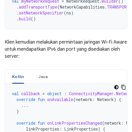
val
myNetworkRequest
=
NetworkRequest
.
Builder
()
.
addTransportType
(
NetworkCapabilities
.
TRANSPORT_
.
setNetworkSpecifier
(
ns
)
.
build
()
Klien kemudian melakukan permintaan jaringan Wi-Fi Aware
untuk mendapatkan IPv6 dan port yang disediakan oleh
server:
Kotlin
Java
val
callback
=
object
:
ConnectivityManager
.
Networ
override
fun
onAvailable
(
network
:
Network
)
{
...
}
override
fun
onLinkPropertiesChanged
(
network
:
Ne
linkProperties
:
LinkProperties
)
{