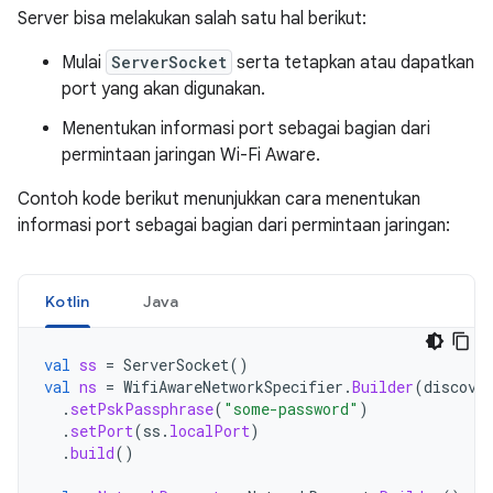
Server bisa melakukan salah satu hal berikut:
Mulai
ServerSocket
serta tetapkan atau dapatkan
port yang akan digunakan.
Menentukan informasi port sebagai bagian dari
permintaan jaringan Wi-Fi Aware.
Contoh kode berikut menunjukkan cara menentukan
informasi port sebagai bagian dari permintaan jaringan:
Kotlin
Java
val
ss
=
ServerSocket
()
val
ns
=
WifiAwareNetworkSpecifier
.
Builder
(
discove
.
setPskPassphrase
(
"some-password"
)
.
setPort
(
ss
.
localPort
)
.
build
()