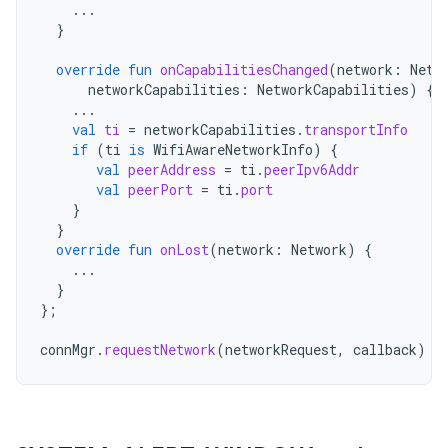
...
}
override
fun
onCapabilitiesChanged
(
network
:
Netw
networkCapabilities
:
NetworkCapabilities
)
{
...
val
ti
=
networkCapabilities
.
transportInfo
if
(
ti
is
WifiAwareNetworkInfo
)
{
val
peerAddress
=
ti
.
peerIpv6Addr
val
peerPort
=
ti
.
port
}
}
override
fun
onLost
(
network
:
Network
)
{
...
}
};
connMgr
.
requestNetwork
(
networkRequest
,
callback
)