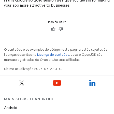
In this Google I/O 2016 session we'll give you details for making
your app more attractive to businesses.
Isso foi útil?
O conteúdo e os exemplos de código nesta página estão sujeitos às
licenças descritas na
Licença de conteúdo
. Java e OpenJDK são
marcas registradas da Oracle e/ou suas afiliadas.
Última atualização 2025-07-27 UTC.
MAIS SOBRE O ANDROID
Android