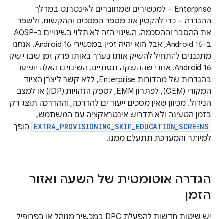
Enterprise – למכשירים שמחוברים לאינטרנט במהלך
ההגדרה – כדי להקטין את מספר המסכים וההקשות, ולשפר
את ההסבר וההסכמה. השינוי הזה לא תלוי בשינויים ב-AOSP
ב-Android 16, אבל הוא יהיה זמין במכשירי Android 16. אנחנו
מתכננים להתחיל להשיק אותו בערך באותו פרק זמן שבו יושק
Android 16. אחרי שההשקה תסתיים, השינויים האלה יופיעו
בהגדרות של מהדורות Enterprise, ללא קשר ליצרן הציוד
המקורי (OEM), לפתרון EMM, לספק הזהויות (IDP) או למצב
הניהול. מכיוון שאין מסכים ייעודיים להדרכה, וההדרכה תוצג רק
בזמן הטעינה ולא תדרוש אינטראקציה עם המשתמש,
EXTRA_PROVISIONING_SKIP_EDUCATION_SCREENS
הופך
למיותר והמערכת תתעלם ממנו.
הגדרה אוטומטית של השעה ואזור
הזמן
יש שיטות חדשות להפעלת DPC במכשיר מנוהל או בפרופיל