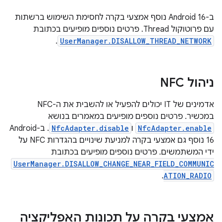
ב-Android 16 נוסף אמצעי בקרה לחסימת השימוש ברשתות
עם פרוטוקול Thread. פרטים נוספים מופיעים בכתובת
.
UserManager.DISALLOW_THREAD_NETWORK
ניהול NFC
אדמינים של IT יכולים להפעיל או להשבית את ה-NFC
במכשיר. פרטים נוספים מופיעים במאמרים בנושא
NfcAdapter.enable
ו
NfcAdapter.disable
. ב-Android
16 נוסף גם אמצעי בקרה למניעת שינויים בהגדרות NFC על
ידי המשתמשים. פרטים נוספים מופיעים בכתובת
UserManager.DISALLOW_CHANGE_NEAR_FIELD_COMMUNIC
.
ATION_RADIO
אמצעי בקרה על תכונות האפליקציה