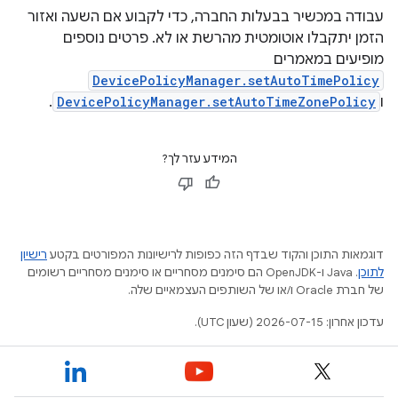
עבודה במכשיר בבעלות החברה, כדי לקבוע אם השעה ואזור
הזמן יתקבלו אוטומטית מהרשת או לא. פרטים נוספים
מופיעים במאמרים
DevicePolicyManager.setAutoTimePolicy
ו
DevicePolicyManager.setAutoTimeZonePolicy
.
המידע עזר לך?
דוגמאות התוכן והקוד שבדף הזה כפופות לרישיונות המפורטים בקטע
רישיון
לתוכן
.‏ Java ו-OpenJDK הם סימנים מסחריים או סימנים מסחריים רשומים
של חברת Oracle ו/או של השותפים העצמאיים שלה.
עדכון אחרון: 2026-07-15 (שעון UTC).