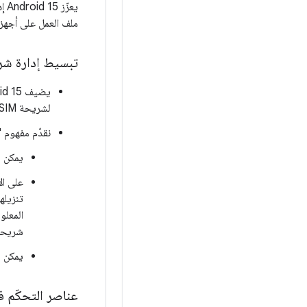
ملف العمل على أجهزة Android وإضافة المزيد من خيارات التخصيص للأجهزة التي تملكها ا
تبسيط إدارة شرا
لشريحة eSIM عن بُعد على الأجهزة المُدارة. ويشمل ذلك أيضًا عناصر تحكّم جديدة في ملفات eSIM الشخصية.
نقدّم مفهوم "شريحة SIM مُدارة"/"اشتراك مُدا
يمكن لمشر
المعل
شريحة eSIM المُ
يمكن لل
عناصر التحكّم في 