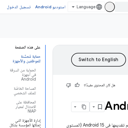
استوديو Android
تسجيل الدخول
على هذه الصفحة
حماية مُحسَّنة
للموظفين والأجهزة
الحماية من السرقة
في أجهزة
Android
هل كان المحتوى مفيدًا؟
المساحة الخاصّة
للملف الشخصي
المحافظة على
الامتثال لمعيار
NIAP
إدارة الأجهزة التي
توفّر هذه الصفحة نظرة عامة على واجهات برمجة التطبيقات والميزات والتغييرات في السلوك التي تم تقديمها في Android 15 (المستوى
تملكها المؤسسة بشكل