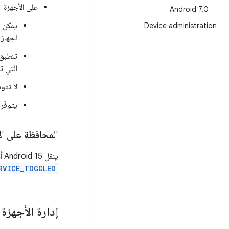
على الأجهزة ال
Android 7
.
0
يمكن ل
Device administration
لجهاز 
تنطبق 
التي ت
لا تتوف
يتوفّر 
المحافظة على الامت
ينقل Android 15 أحداث تسجيل التدقيق الحالية لخدمة النسخ الاحتياطي من logcat إلى سجلّ الأمان مع التعريف الرسمي لـ
RVICE_TOGGLED
إدارة الأجهزة