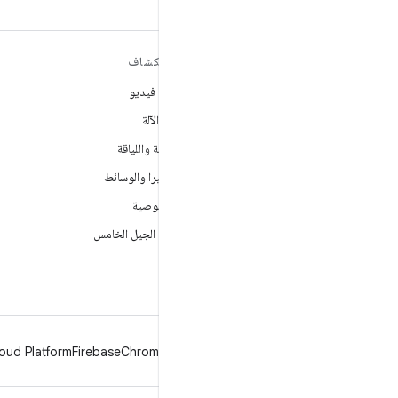
مزيد من المعلومات حول نظام
استكشاف
التشغيل ANDROID
ألعاب فيديو
Android
تعلُم الآلة
Android for Enterprise
الصحة واللياقة
الأمان
الكاميرا والوسائط
المصدر
الخصوصية
الأخبار
شبكة الجيل الخامس
المدوّنة
ملفات بودكاست
oud Platform
Firebase
Chrome
Android