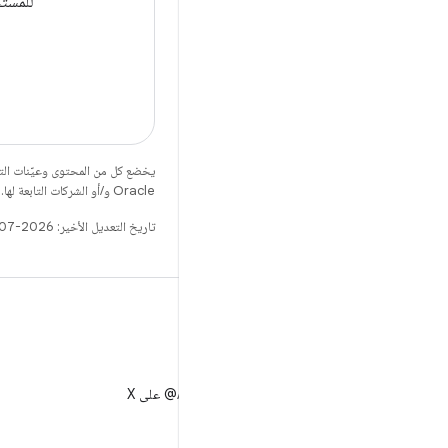
للمست
يخضع كل من المحتوى وعيّنات الت
Oracle و/أو الشركات التابعة لها.
تاريخ التعديل الأخير: 2026-07-15 (حسب التوقيت العالمي المتفَّق عليه)
X
متابعة AndroidDev@ على X