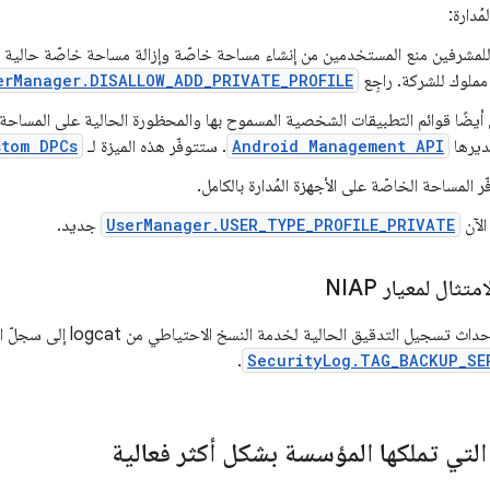
مُدارة:
لمشرفين منع المستخدمين من إنشاء مساحة خاصّة وإزالة مساحة خاصّة حالية
مملوك للشركة. راجِع
erManager.DISALLOW_ADD_PRIVATE_PROFILE
أيضًا قوائم التطبيقات الشخصية المسموح بها والمحظورة الحالية على المساحة 
ديرها
Android Management API
. ستتوفّر هذه الميزة لـ
stom DPCs
ّر المساحة الخاصّة على الأجهزة المُدارة بالكامل.
الآن
UserManager.USER_TYPE_PROFILE_PRIVATE
جديد.
ثال لمعيار NIAP
.
SecurityLog.TAG_BACKUP_SE
 التي تملكها المؤسسة بشكل أكثر فعالية