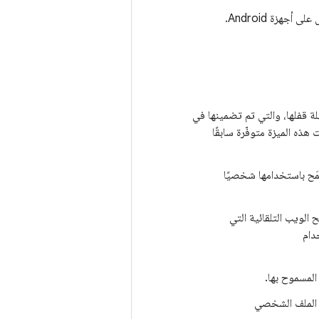
جهزة Android.
 قفلها، والتي تم تضمينها في
لتي تملكها المؤسسة والتي يُسمَح باستخدامها شخصيًا (COPE). كانت هذه الميزة متوفّرة سابقًا
مَح باستخدامها شخصيًا
الويب التلقائية التي
دام
المسموح بها.
في الملف الشخصي