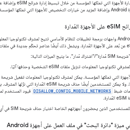
يعزّز Android 15 إدارة الأ
لمؤسسة.
ئح e
SIM على الأجهزة المُدارة
يضيف Android 15 واجهات برمجة تطبيقات للنظام الأساسي تتيح لمشرف تكنولوجيا 
ر"، ما يتيح الميزات التالية:
في تكنولوجيا المعلومات تنزيل ملفات eSIM الشخصية وحذفها آليًا.
تنزيلها. ولا يمكن للمستخدمين أيضًا حذف شريحة eSIM المُد
ومات ضبط
DISALLOW_CONFIG_MOBILE_NETWORKS
قيود المستخدم لم
دارة.
مستخدمين الذين يحضرون أجهزتهم الخاصة اختيار حذف شريحة SIM في أي وقت.
ميزة "دائرة البحث" في ملف العمل على أجهزة Android