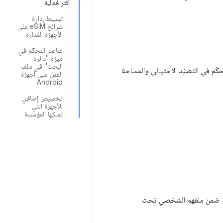
أكثر فعالية
تبسيط إدارة
شرائح eSIM على
الأجهزة المُدارة
عناصر التحكّم في
ميزة "دائرة
البحث" في ملف
 التحكّم في التصيّد الاحتيالي والمساحة
العمل على أجهزة
Android
تخصيص إضافي
للأجهزة التي
تملكها المؤسسة
 مساحة منفصلة ضمن ملفهم الشخصي تحت