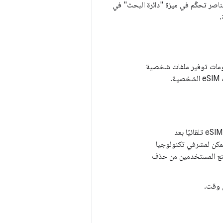
جهزة التي تملكها المؤسسة من خلال تبسيط إدارة شرائح eSIM وإضافة عناصر تحكّم في ميزة "دائرة البحث" في
المعلومات توفير ملفات شخصية
على الأجهزة التي تملكها المؤسسة، يمكن لمشرف تكنولوجيا المعلومات تفعيل شريحة eSIM تلقائيًا بعد
ارة التي نزّلها المشرف. يمكن لمشرفي تكنولوجيا
نع المستخدمين من حذف