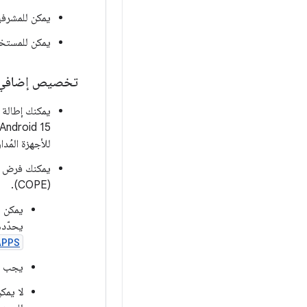
يمكن للمشرفين 
يمكن للمستخد
تخصيص إضافي لل
يمكنك إطالة 
للأجهزة المُدار
يمكنك فرض ال
(COPE).
يمكن ل
يحدّده
APPS
يجب دم
لا يمك