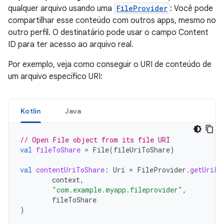
qualquer arquivo usando uma
FileProvider
: Você pode
compartilhar esse conteúdo com outros apps, mesmo no
outro perfil. O destinatário pode usar o campo Content
ID para ter acesso ao arquivo real.
Por exemplo, veja como conseguir o URI de conteúdo de
um arquivo específico URI:
Kotlin
Java
// Open File object from its file URI
val
fileToShare
=
File
(
fileUriToShare
)
val
contentUriToShare
:
Uri
=
FileProvider
.
getUriFo
context
,
"com.example.myapp.fileprovider"
,
fileToShare
)