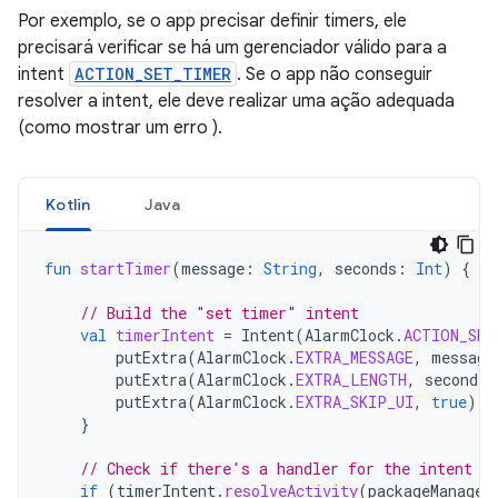
Por exemplo, se o app precisar definir timers, ele
precisará verificar se há um gerenciador válido para a
intent
ACTION_SET_TIMER
. Se o app não conseguir
resolver a intent, ele deve realizar uma ação adequada
(como mostrar um erro ).
Kotlin
Java
fun
startTimer
(
message
:
String
,
seconds
:
Int
)
{
// Build the "set timer" intent
val
timerIntent
=
Intent
(
AlarmClock
.
ACTION_SET
putExtra
(
AlarmClock
.
EXTRA_MESSAGE
,
message
putExtra
(
AlarmClock
.
EXTRA_LENGTH
,
seconds
)
putExtra
(
AlarmClock
.
EXTRA_SKIP_UI
,
true
)
}
// Check if there's a handler for the intent
if
(
timerIntent
.
resolveActivity
(
packageManager