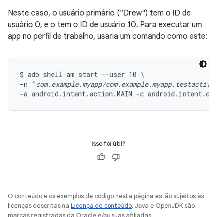
Neste caso, o usuário primário ("Drew") tem o ID de
usuário 0, e o tem o ID de usuário 10. Para executar um
app no perfil de trabalho, usaria um comando como este:
$ adb shell am start --user 10 \

-n "
com.example.myapp/com.example.myapp.testactivi
-a android.intent.action.MAIN -c android.intent.ca
Isso foi útil?
O conteúdo e os exemplos de código nesta página estão sujeitos às
licenças descritas na
Licença de conteúdo
. Java e OpenJDK são
marcas registradas da Oracle e/ou suas afiliadas.