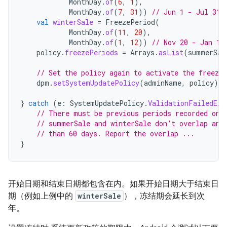
MonthDay
.
of
(
6
,
1
),
MonthDay
.
of
(
7
,
31
))
// Jun 1 - Jul 31 
val
winterSale
=
FreezePeriod
(
MonthDay
.
of
(
11
,
20
),
MonthDay
.
of
(
1
,
12
))
// Nov 20 - Jan 12
policy
.
freezePeriods
=
Arrays
.
asList
(
summerSal
// Set the policy again to activate the freeze 
dpm
.
setSystemUpdatePolicy
(
adminName
,
policy
)
}
catch
(
e
:
SystemUpdatePolicy
.
ValidationFailedExc
// There must be previous periods recorded on 
// summerSale and winterSale don’t overlap and
// than 60 days. Report the overlap ...
}
开始日期和结束日期都包含在内。如果开始日期大于结束日
期（例如上例中的
winterSale
），冻结期会延长到次
年。