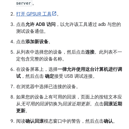
server
。
打开 GPSUR 工具
。
点击
允许 ADB 访问
，以允许该工具通过 adb 与您的
测试设备通信。
点击
添加新设备
。
从列表中选择您的设备，然后点击
连接
。此列表不一
定包含完整的设备名称。
在设备屏幕上，选择
一律允许使用这台计算机进行调
试
，然后点击
确定
接受 USB 调试连接。
在浏览器中选择已连接的设备。
如果您的设备上有可用的回滚，页面上的按钮文本应
从
无可用的回滚
切换为
回滚近期更新
。点击
回滚近期
更新
。
阅读
确认回滚
模态窗口中的警告，然后点击
确认
。