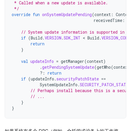
 * Called when a new update is available.
 */
override
fun
onSystemUpdatePending
(
context
:
Contex
receivedTime
:
L
// System update information is supported in A
if
(
Build
.
VERSION
.
SDK_INT
 < 
Build
.
VERSION_CODE
return
}
val
updateInfo
=
getManager
(
context
)
.
getPendingSystemUpdate
(
getWho
(
context
?:
return
if
(
updateInfo
.
securityPatchState
==
SystemUpdateInfo
.
SECURITY_PATCH_STATE_
// Perhaps install because this is a secur
// ...
}
}