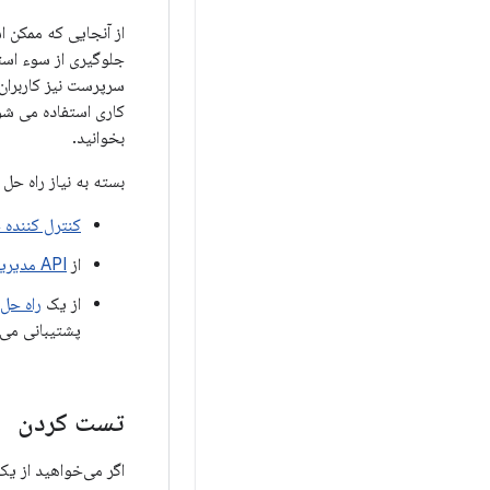
از آنجایی که ممکن ا
جلوگیری از سوء اس
سرپرست نیز کاربران 
کاری استفاده می شوند. 
بخوانید.
بسته به نیاز راه حل
کنترل کننده خط مشی د
از
API مدیریت Android
از یک
راه حل EMM شخص ثال
پشتیبانی می 
تست کردن
اگر می‌خواهید از یک EMM شخص ثالث پشتیبانی کنید، با استفاده از راه‌حل EMM یک طرح آزمایشی سرتاسر ایجاد