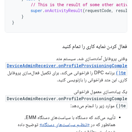
// This is the result of some other activi
super
.
onActivityResult
(
requestCode
,
result
}
}
فعال کردن نمایه کاری را تمام کنید
وقتی پروفایل آماده‌سازی شد، سیستم متد
DeviceAdminReceiver.onProfileProvisioningComple
te()
برنامه DPC را فراخوانی می‌کند. برای تکمیل فعال‌سازی پروفایل
کاری، این متد فراخوانی را بازنویسی کنید.
یک پیاده‌سازی معمول فراخوانی
DeviceAdminReceiver.onProfileProvisioningComple
te()
موارد زیر را انجام می‌دهد:
تأیید می‌کند که دستگاه با سیاست‌های دستگاه EMM،
همانطور که در
«تنظیم سیاست‌های دستگاه»
توضیح داده
شده است، مطابقت دارد.