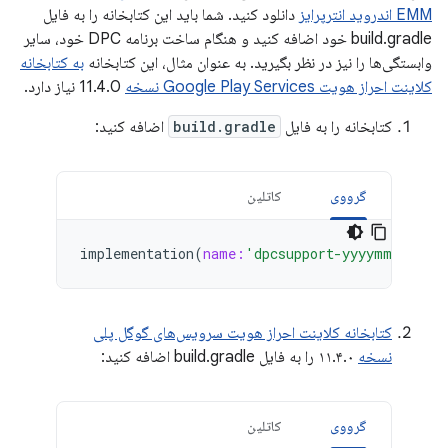
EMM اندروید انترپرایز
دانلود کنید. شما باید این کتابخانه را به فایل
build.gradle خود اضافه کنید و هنگام ساخت برنامه DPC خود، سایر
وابستگی‌ها را نیز در نظر بگیرید. به عنوان مثال، این کتابخانه
به کتابخانه
کلاینت احراز هویت Google Play Services نسخه
11.4.0 نیاز دارد.
کتابخانه را به فایل
build.gradle
اضافه کنید:
گرووی
کاتلین
implementation
(
name:
'dpcsupport-yyyymmdd'
,
e
کتابخانه کلاینت احراز هویت سرویس‌های گوگل پلی
نسخه
۱۱.۴.۰ را به فایل build.gradle اضافه کنید:
گرووی
کاتلین