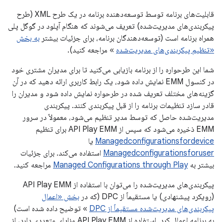
قابلیت‌های برنامه توسط توسعه‌دهنده برنامه در یک طرح XML (طرح
پیکربندی‌های مدیریت‌شده) تعریف می‌شوند که هنگام آپلود در گوگل پلی
همراه برنامه است (توسعه‌دهندگان برنامه، برای جزئیات بیشتر
به بخش
«تنظیم پیکربندی‌های مدیریت‌شده
» مراجعه کنید).
شما این طرحواره را از برنامه بازیابی می‌کنید تا برای مدیران مشتری خود
در کنسول EMM نمایش داده شود، یک رابط کاربری ارائه دهید که در آن
گزینه‌های مختلف تعریف شده در طرحواره نمایش داده شود و مدیران را
قادر سازد تنظیمات برنامه را از قبل پیکربندی کنند. پیکربندی
مدیریت‌شده حاصل که توسط مدیر تنظیم می‌شود، معمولاً در سرور
EMM ذخیره می‌شود که سپس از API Play EMM برای تنظیم
Managedconfigurationsfordevice
یا
Managedconfigurationsforuser
استفاده می‌کند. برای جزئیات
بیشتر به
Managed Configurations through Play
مراجعه کنید.
پیکربندی‌های مدیریت‌شده را می‌توان با استفاده از API Play EMM
(رویکرد پیشنهادی) یا مستقیماً از DPC (که در
بخش «اعمال
پیکربندی‌های مدیریت‌شده مستقیماً از DPC
» توضیح داده شده است)
به برنامه اعمال کرد. استفاده از API Play EMM مزایای متعددی دارد، از