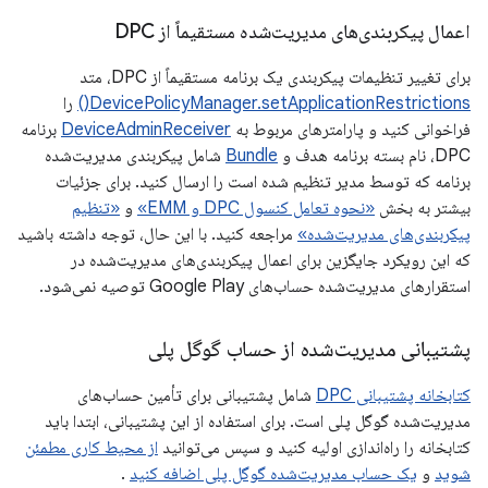
اعمال پیکربندی‌های مدیریت‌شده مستقیماً از DPC
برای تغییر تنظیمات پیکربندی یک برنامه مستقیماً از DPC، متد
DevicePolicyManager.setApplicationRestrictions()
را
فراخوانی کنید و پارامترهای مربوط به
DeviceAdminReceiver
برنامه
DPC، نام بسته برنامه هدف و
Bundle
شامل پیکربندی مدیریت‌شده
برنامه که توسط مدیر تنظیم شده است را ارسال کنید. برای جزئیات
بیشتر به بخش
«نحوه تعامل کنسول DPC و EMM»
و
«تنظیم
پیکربندی‌های مدیریت‌شده»
مراجعه کنید. با این حال، توجه داشته باشید
که این رویکرد جایگزین برای اعمال پیکربندی‌های مدیریت‌شده در
استقرارهای مدیریت‌شده حساب‌های Google Play توصیه نمی‌شود.
پشتیبانی مدیریت‌شده از حساب گوگل پلی
کتابخانه پشتیبانی DPC
شامل پشتیبانی برای تأمین حساب‌های
مدیریت‌شده گوگل پلی است. برای استفاده از این پشتیبانی، ابتدا باید
کتابخانه را راه‌اندازی اولیه کنید و سپس می‌توانید
از محیط کاری مطمئن
شوید
و
یک حساب مدیریت‌شده گوگل پلی اضافه کنید
.