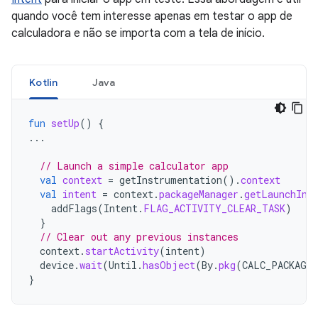
quando você tem interesse apenas em testar o app de
calculadora e não se importa com a tela de início.
Kotlin
Java
fun
setUp
()
{
...
// Launch a simple calculator app
val
context
=
getInstrumentation
().
context
val
intent
=
context
.
packageManager
.
getLaunchInt
addFlags
(
Intent
.
FLAG_ACTIVITY_CLEAR_TASK
)
}
// Clear out any previous instances
context
.
startActivity
(
intent
)
device
.
wait
(
Until
.
hasObject
(
By
.
pkg
(
CALC_PACKAGE
}