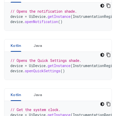
// Opens the notification shade.
device
=
UiDevice
.
getInstance
(
InstrumentationRegis
device
.
openNotification
()
Kotlin
Java
// Opens the Quick Settings shade.
device
=
UiDevice
.
getInstance
(
InstrumentationRegis
device
.
openQuickSettings
()
Kotlin
Java
// Get the system clock.
device
=
UiDevice
.
getInstance
(
InstrumentationRegis