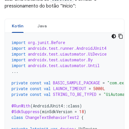
pressionamento do botão "Início":
Kotlin
Java
import
org.junit.Before
import
androidx.test.runner.AndroidJUnit4
import
androidx.test.uiautomator.UiDevice
import
androidx.test.uiautomator.By
import
androidx.test.uiautomator.Until
...
private
const
val
BASIC_SAMPLE_PACKAGE
=
"com.exam
private
const
val
LAUNCH_TIMEOUT
=
5000L
private
const
val
STRING_TO_BE_TYPED
=
"UiAutomat
@RunWith
(
AndroidJUnit4
::
class
)
@SdkSuppress
(
minSdkVersion
=
18
)
class
ChangeTextBehaviorTest2
{
private
lateinit
var
device
:
UiDevice