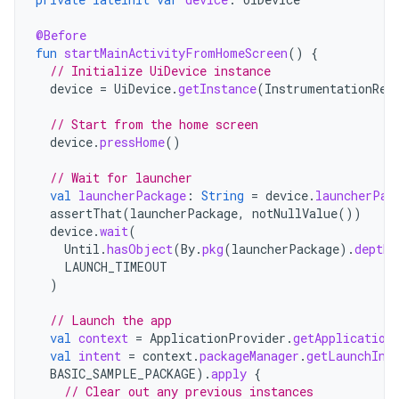
@Before
fun
startMainActivityFromHomeScreen
()
{
// Initialize UiDevice instance
device
=
UiDevice
.
getInstance
(
InstrumentationReg
// Start from the home screen
device
.
pressHome
()
// Wait for launcher
val
launcherPackage
:
String
=
device
.
launcherPac
assertThat
(
launcherPackage
,
notNullValue
())
device
.
wait
(
Until
.
hasObject
(
By
.
pkg
(
launcherPackage
).
depth
(
LAUNCH_TIMEOUT
)
// Launch the app
val
context
=
ApplicationProvider
.
getApplication
val
intent
=
context
.
packageManager
.
getLaunchInt
BASIC_SAMPLE_PACKAGE
).
apply
{
// Clear out any previous instances