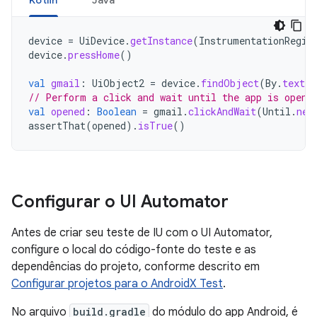
Kotlin
Java
device
=
UiDevice
.
getInstance
(
InstrumentationRegis
device
.
pressHome
()
val
gmail
:
UiObject2
=
device
.
findObject
(
By
.
text
(
// Perform a click and wait until the app is opene
val
opened
:
Boolean
=
gmail
.
clickAndWait
(
Until
.
new
assertThat
(
opened
).
isTrue
()
Configurar o UI Automator
Antes de criar seu teste de IU com o UI Automator,
configure o local do código-fonte do teste e as
dependências do projeto, conforme descrito em
Configurar projetos para o AndroidX Test
.
No arquivo
build.gradle
do módulo do app Android, é