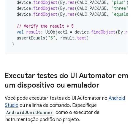
device
.
findObject
(
By
.
res
(
CALC_PACKAGE
,
"plus"
))
device
.
findObject
(
By
.
res
(
CALC_PACKAGE
,
"three"
)
device
.
findObject
(
By
.
res
(
CALC_PACKAGE
,
"equals"
// Verify the result = 5
val
result
:
UiObject2
=
device
.
findObject
(
By
.
res
assertEquals
(
"5"
,
result
.
text
)
}
Executar testes do UI Automator em
um dispositivo ou emulador
Você pode executar testes do UI Automator no
Android
Studio
ou na linha de comando. Especifique
AndroidJUnitRunner
como o executor de
instrumentação padrão no projeto.