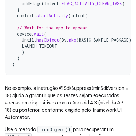
addFlags
(
Intent
.
FLAG_ACTIVITY_CLEAR_TASK
)
}
context
.
startActivity
(
intent
)
// Wait for the app to appear
device
.
wait
(
Until
.
hasObject
(
By
.
pkg
(
BASIC_SAMPLE_PACKAGE
).
LAUNCH_TIMEOUT
)
}
}
No exemplo, a instrução @SdkSuppress(minSdkVersion =
18) ajuda a garantir que os testes sejam executados
apenas em dispositivos com o Android 4.3 (nível da API
18) ou posterior, conforme exigido pelo framework UI
Automator.
Use o método
findObject()
para recuperar um