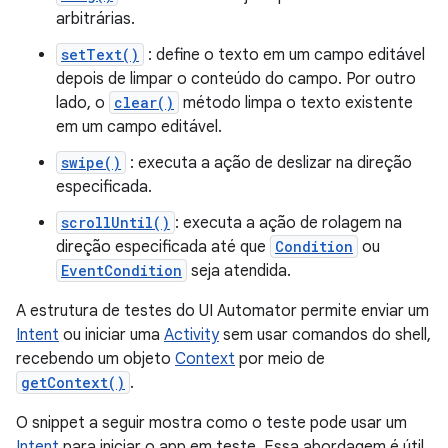
arbitrárias.
setText()
: define o texto em um campo editável
depois de limpar o conteúdo do campo. Por outro
lado, o
clear()
método limpa o texto existente
em um campo editável.
swipe()
: executa a ação de deslizar na direção
especificada.
scrollUntil()
: executa a ação de rolagem na
direção especificada até que
Condition
ou
EventCondition
seja atendida.
A estrutura de testes do UI Automator permite enviar um
Intent
ou iniciar uma
Activity
sem usar comandos do shell,
recebendo um objeto
Context
por meio de
getContext()
.
O snippet a seguir mostra como o teste pode usar um
Intent
para iniciar o app em teste. Essa abordagem é útil