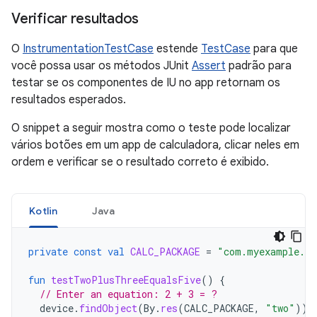
Verificar resultados
O
InstrumentationTestCase
estende
TestCase
para que
você possa usar os métodos JUnit
Assert
padrão para
testar se os componentes de IU no app retornam os
resultados esperados.
O snippet a seguir mostra como o teste pode localizar
vários botões em um app de calculadora, clicar neles em
ordem e verificar se o resultado correto é exibido.
Kotlin
Java
private
const
val
CALC_PACKAGE
=
"com.myexample.ca
fun
testTwoPlusThreeEqualsFive
()
{
// Enter an equation: 2 + 3 = ?
device
.
findObject
(
By
.
res
(
CALC_PACKAGE
,
"two"
)).