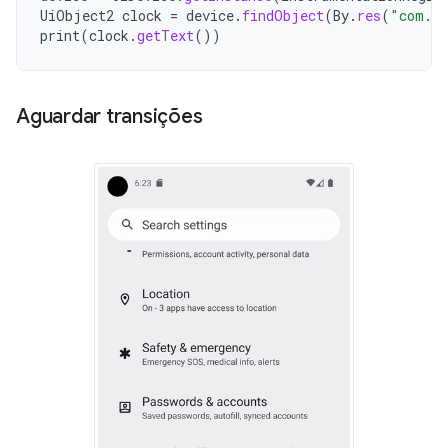
UiObject2
clock
=
device
.
findObject
(
By
.
res
(
"com.an
print
(
clock
.
getText
())
Aguardar transições