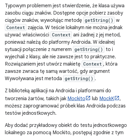
Typowym problemem jest stwierdzenie, że klasa używa
zasobu ciągu znaków. Dostępne opcje pobierz zasoby
ciągów znaków, wywołując metodę
getString()
w
Context
zajęcia. W teście lokalnym nie można jednak
używać właściwości
Context
ani żadnej z jej metod,
ponieważ należą do platformy Androida. W idealnej
sytuacji połączenie z numerem
getString()
to i
wyjechali z klasy, ale nie zawsze jest to praktyczne.
Rozwiązaniem jest utwórz makietę
Context
, która
zawsze zwraca tę samą wartość, gdy argument
Wywoływana jest metoda
getString()
.
Z biblioteką aplikacji na Androida i platformami do
tworzenia żartów, takich jak
Mockito
lub
MockK
,
możesz zaprogramować próbek klas Androida podczas
testów jednostkowych.
Aby dodać przykładowy obiekt do testu jednostkowego
lokalnego za pomocą Mockito, postępuj zgodnie z tym