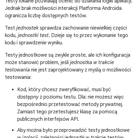
Testy lokalne pozwalają ocenić do działania logiki aplikacji.
Jednak brak możliwości interakcji Platforma Androida
ogranicza liczbę dostępnych testów.
Test
jednostek
sprawdza zachowanie niewielkiej części
kodu,
jednostki test
. Dzieje się to przez wykonanie tego
kodu i sprawdzenie wyniku.
Testy jednostkowe są zwykle proste, ale ich konfiguracja
może stanowić problem, jeśli
jednostka w trakcie
testowania
nie jest zaprojektowany z myślą o możliwości
testowania:
Kod, który chcesz zweryfikować, musi być
dostępny
z poziomu testu. Dla: nie możesz więc
bezpośrednio przetestować metody prywatnej.
Zamiast tego przetestujesz klasę za pomocą
publicznych interfejsów API.
Aby można było przeprowadzić testy jednostkowe
w
izolacji
, zależności jednostki w trakcie testów