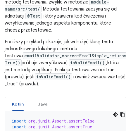
metodę testowania, zwykle w metodzie
module-
name/src/test/
Metoda testowania zaczyna się od
adnotacji
@Test
i który zawiera kod ćwiczenia i
weryfikowanie jednego aspektu komponentu, które
chcesz przetestować.
Poniższy przykład pokazuje, jak wdrożyć klasę testu
jednostkowego lokalnego. metoda
testowa
emailValidator_correctEmailSimple_returns
True()
próbuje zweryfikować
isValidEmail()
,która
jest metodą w aplikacji. Funkcja testowa zwróci true
(prawda), jeśli
isValidEmail()
również zwraca wartość
„true” (prawda).
Kotlin
Java
import
org.junit.Assert.assertFalse
import
org.junit.Assert.assertTrue