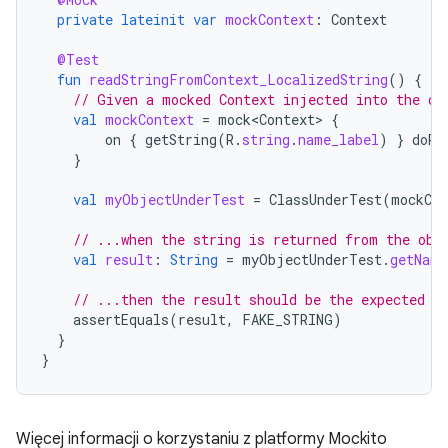
private
lateinit
var
mockContext
:
Context
@Test
fun
readStringFromContext_LocalizedString
()
{
// Given a mocked Context injected into the ob
val
mockContext
=
mock<Context>
{
on
{
getString
(
R
.
string
.
name_label
)
}
doRe
}
val
myObjectUnderTest
=
ClassUnderTest
(
mockCon
// ...when the string is returned from the obj
val
result
:
String
=
myObjectUnderTest
.
getName
// ...then the result should be the expected o
assertEquals
(
result
,
FAKE_STRING
)
}
}
Więcej informacji o korzystaniu z platformy Mockito