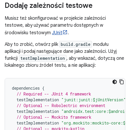
Dodaję zależności testowe
Musisz też skonfigurować w projekcie zależności
testowe, aby używać parametru dostępnych w
środowisku testowym
JUnit
.
Aby to zrobić, otwórz plik
build.gradle
modułu
aplikacji i podaj następujące dane jako zależności. Użyj
funkcji
testImplementation
, aby wskazać, dotyczą one
lokalnego zbioru źródeł testu, a nie aplikacji:
dependencies
{
// Required -- JUnit 4 framework
testImplementation
"junit:junit:$jUnitVersion"
// Optional -- Robolectric environment
testImplementation
"androidx.test:core:$androidX
// Optional -- Mockito framework
testImplementation
"org.mockito:mockito-core:$mo
// Optional -- mockito-kotlin