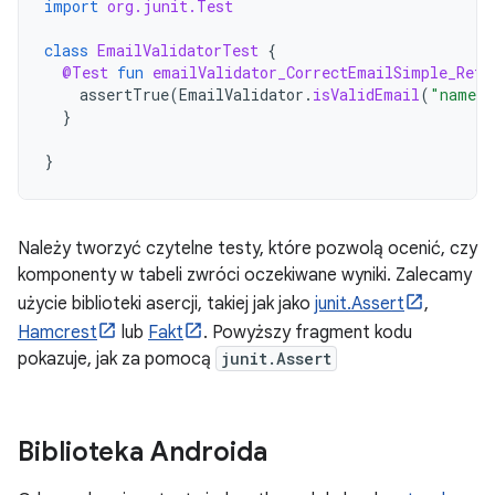
import
org.junit.Test
class
EmailValidatorTest
{
@Test
fun
emailValidator_CorrectEmailSimple_Retu
assertTrue
(
EmailValidator
.
isValidEmail
(
"name@e
}
}
Należy tworzyć czytelne testy, które pozwolą ocenić, czy
komponenty w tabeli zwróci oczekiwane wyniki. Zalecamy
użycie biblioteki asercji, takiej jak jako
junit.Assert
,
Hamcrest
lub
Fakt
. Powyższy fragment kodu
pokazuje, jak za pomocą
junit.Assert
Biblioteka Androida