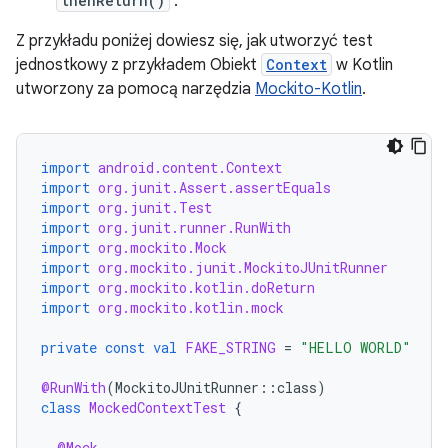
thenReturn()
.
Z przykładu poniżej dowiesz się, jak utworzyć test
jednostkowy z przykładem Obiekt
Context
w Kotlin
utworzony za pomocą narzędzia
Mockito-Kotlin
.
import
android.content.Context
import
org.junit.Assert.assertEquals
import
org.junit.Test
import
org.junit.runner.RunWith
import
org.mockito.Mock
import
org.mockito.junit.MockitoJUnitRunner
import
org.mockito.kotlin.doReturn
import
org.mockito.kotlin.mock
private
const
val
FAKE_STRING
=
"HELLO WORLD"
@RunWith
(
MockitoJUnitRunner
::
class
)
class
MockedContextTest
{
@Mock