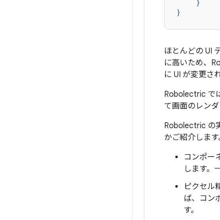
}
}
ほとんどの UI
に高いため、Ro
に UI が変更
Robolect
て画面のレンダ
Robolect
かご紹介します
コンポーネ
します。
ピクセル精
ば、コン
す。