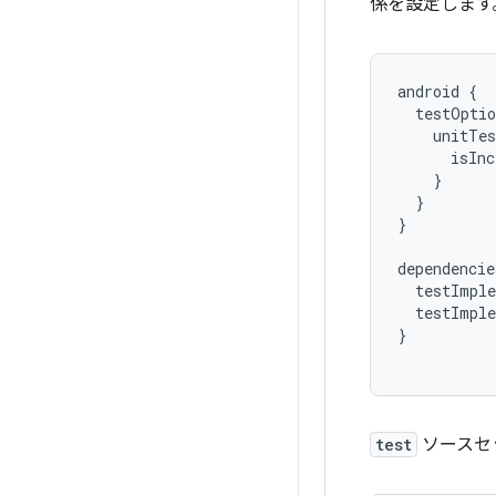
係を設定します
android
{
testOptio
unitTes
isInc
}
}
}
dependencie
testImple
testImple
}
test
ソースセッ