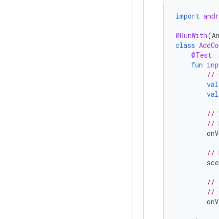
import
andr
@RunWith
(
A
class
AddCo
@Test
fun
inp
// 
val
val
// 
// 
onV
// 
sce
// 
// 
onV