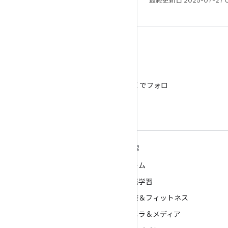
最終更新日 2025-07-27 
X
@AndroidDev を X でフォロ
ー
ANDROID の詳細
探索
Android
ゲーム
エンタープライズ向け Android
機械学習
セキュリティ
健康＆フィットネス
ソース
カメラ＆メディア