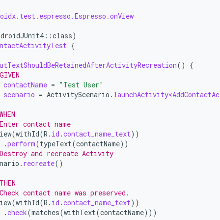
oidx.test.espresso.Espresso.onView
ndroidJUnit4
::
class
)
ntactActivityTest
{
utTextShouldBeRetainedAfterActivityRecreation
()
{
GIVEN
contactName
=
"Test User"
scenario
=
ActivityScenario
.
launchActivity<AddContactAc
WHEN
Enter contact name
iew
(
withId
(
R
.
id
.
contact_name_text
))
.
perform
(
typeText
(
contactName
))
Destroy and recreate Activity
nario
.
recreate
()
THEN
Check contact name was preserved.
iew
(
withId
(
R
.
id
.
contact_name_text
))
.
check
(
matches
(
withText
(
contactName
)))