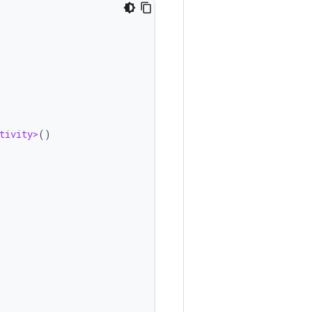
tivity>
()