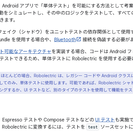
ric は、Android アプリで「単体テスト」を可能にする方法とし
動をシミュレートし、その中のロジックをテストして、すべて
きます。
ric のフェイク（シャドウ）をユニットテストの依存関係として使
undle を使用する場合や、
Bluetooth
接続を偽装する必要が
ト可能なアーキテクチャ
を実装する場合、コードは Android
ストできるため、単体テストに Robolectric を使用する必
ほとんどの場合、Robolectric は、レガシー コードや Android クラ
てのみ、単体テストに使用します。可能であれば、Robolectric 
ングするか、UI テストなど、別のタイプのテストを使用して機能をテ
 は、Espresso テストや Compose テストなどの
UI テスト
も実施
Robolectric に変換するには、テストを
test
ソースセットに移動