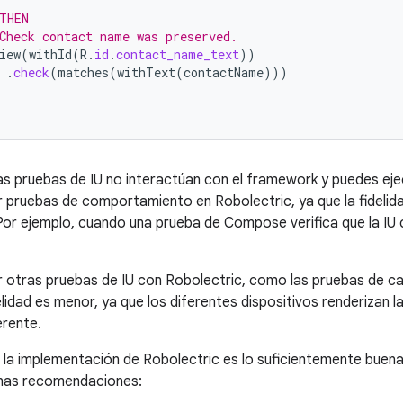
THEN
Check contact name was preserved.
iew
(
withId
(
R
.
id
.
contact_name_text
))
.
check
(
matches
(
withText
(
contactName
)))
as pruebas de IU no interactúan con el framework y puedes eje
 pruebas de comportamiento en Robolectric, ya que la fidelida
 Por ejemplo, cuando una prueba de Compose verifica que la IU
 otras pruebas de IU con Robolectric, como las pruebas de cap
lidad es menor, ya que los diferentes dispositivos renderizan l
erente.
i la implementación de Robolectric es lo suficientemente buen
unas recomendaciones: