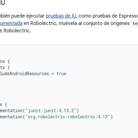
IU
mbién puede ejecutar
pruebas de IU
, como pruebas de Espress
trumentada
en Robolectric, muévela al conjunto de orígenes
te
e Robolectric.
ns
{
ts
{
ludeAndroidResources
=
true
s
{
mentation
(
"junit:junit:4.13.2"
)
mentation
(
"org.robolectric:robolectric:4.13"
)