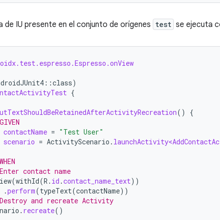
a de IU presente en el conjunto de orígenes
test
se ejecuta c
oidx.test.espresso.Espresso.onView
ndroidJUnit4
::
class
)
ntactActivityTest
{
utTextShouldBeRetainedAfterActivityRecreation
()
{
GIVEN
contactName
=
"Test User"
scenario
=
ActivityScenario
.
launchActivity<AddContactAc
WHEN
Enter contact name
iew
(
withId
(
R
.
id
.
contact_name_text
))
.
perform
(
typeText
(
contactName
))
Destroy and recreate Activity
nario
.
recreate
()