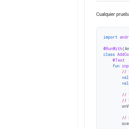
Cualquier prueb
import
andr
@RunWith
(
A
class
AddCo
@Test
fun
inp
// 
val
val
// 
// 
onV
// 
sce