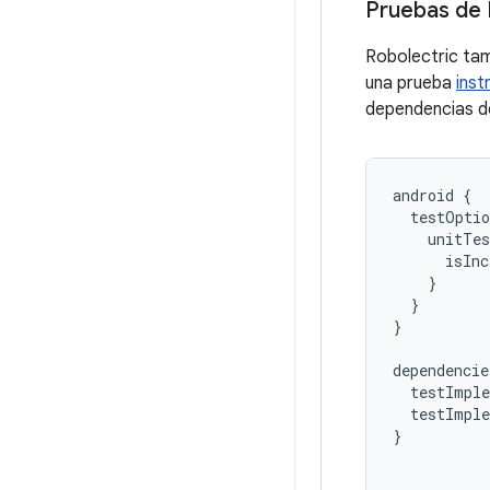
Pruebas de 
Robolectric ta
una prueba
ins
dependencias d
android
{
testOptio
unitTes
isInc
}
}
}
dependencie
testImple
testImple
}