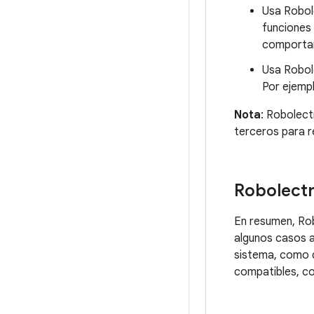
Usa Robol
funciones 
comportam
Usa Robole
Por ejemp
Nota
: Robolect
terceros para r
Robolectr
En resumen, Rob
algunos casos a
sistema, como d
compatibles, 