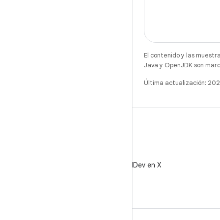
El contenido y las muestr
Java y OpenJDK son marca
Última actualización: 2
X
Sigue a @AndroidDev en X