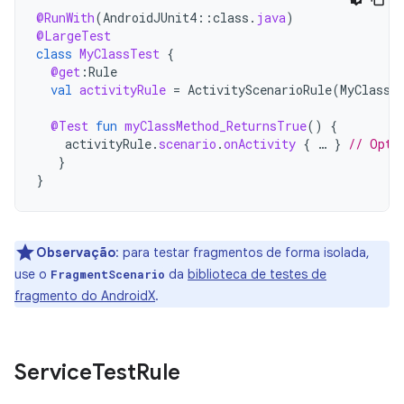
@RunWith
(
AndroidJUnit4
::
class
.
java
)
@LargeTest
class
MyClassTest
{
@get
:
Rule
val
activityRule
=
ActivityScenarioRule
(
MyClass
:
@Test
fun
myClassMethod_ReturnsTrue
()
{
activityRule
.
scenario
.
onActivity
{
…
}
// Opti
}
}
Observação
:
para testar fragmentos de forma isolada,
use o
da
biblioteca de testes de
FragmentScenario
fragmento do AndroidX
.
Service
Test
Rule