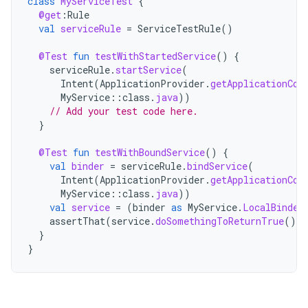
class
MyServiceTest
{
@get
:
Rule
val
serviceRule
=
ServiceTestRule
()
@Test
fun
testWithStartedService
()
{
serviceRule
.
startService
(
Intent
(
ApplicationProvider
.
getApplicationCon
MyService
::
class
.
java
))
// Add your test code here.
}
@Test
fun
testWithBoundService
()
{
val
binder
=
serviceRule
.
bindService
(
Intent
(
ApplicationProvider
.
getApplicationCon
MyService
::
class
.
java
))
val
service
=
(
binder
as
MyService
.
LocalBinder
assertThat
(
service
.
doSomethingToReturnTrue
()).
}
}