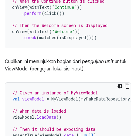
// When the Continue button is clicked
onView
(
withText
(
"Continue"
))
.
perform
(
click
())
// Then the Welcome screen is displayed
onView
(
withText
(
"Welcome"
))
.
check
(
matches
(
isDisplayed
()))
Cuplikan ini menunjukkan bagian dari
pengujian unit
untuk
ViewModel (pengujian lokal sisi host):
// Given an instance of MyViewModel
val
viewModel
=
MyViewModel
(
myFakeDataRepository
)
// When data is loaded
viewModel
.
loadData
()
// Then it should be exposing data
assertTrue
(
viewModel
.
data
!=
null
)