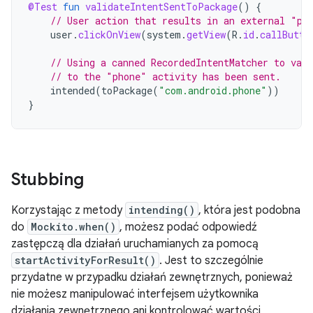
@Test
fun
validateIntentSentToPackage
()
{
// User action that results in an external "ph
user
.
clickOnView
(
system
.
getView
(
R
.
id
.
callButto
// Using a canned RecordedIntentMatcher to vali
// to the "phone" activity has been sent.
intended
(
toPackage
(
"com.android.phone"
))
}
Stubbing
Korzystając z metody
intending()
, która jest podobna
do
Mockito.when()
, możesz podać odpowiedź
zastępczą dla działań uruchamianych za pomocą
startActivityForResult()
. Jest to szczególnie
przydatne w przypadku działań zewnętrznych, ponieważ
nie możesz manipulować interfejsem użytkownika
działania zewnętrznego ani kontrolować wartości