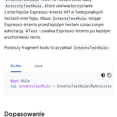
ActivityTestRule
, które ułatwia korzystanie
z interfejsów Espresso-Intents API w funkcjonalnych
testach interfejsu. Klasa
IntentsTestRule
inicjuje
Espresso-Intents przed każdym testem oznaczonym
adnotacją
@Test
i zwalnia Espresso-Intents po każdym
uruchomieniu testu.
Poniższy fragment kodu to przykład
IntentsTestRule
:
Kotlin
Java
@get
:
Rule
val
intentsTestRule
=
IntentsTestRule
(
MyActivity
::
Dopasowanie