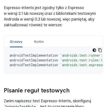
Espresso-Intents jest zgodny tylko z Espresso
w wersji 2.1 lub nowszej oraz z bibliotekami testowymi
Androida w wersji 0.3 lub nowszej, więc pamiętaj, aby
zaktualizować również te wiersze:
Groovy
Kotlin
androidTestImplementation
'androidx.test:runner:1.
androidTestImplementation
'androidx.test:rules:1.6
androidTestImplementation
'androidx.test.espresso:
Pisanie reguł testowych
Zanim napiszesz test Espresso-Intents, skonfiguruj
IntentsTestRule
. Jest to rozszerzenie klasy