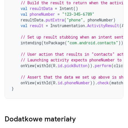
// Build the result to return when the activity
val
resultData
=
Intent
()
val
phoneNumber
=
"123-345-6789"
resultData
.
putExtra
(
"phone"
,
phoneNumber
)
val
result
=
Instrumentation
.
ActivityResult
(
Ac
// Set up result stubbing when an intent sent 
intending
(
toPackage
(
"com.android.contacts"
)).
r
// User action that results in "contacts" acti
// Launching activity expects phoneNumber to b
onView
(
withId
(
R
.
id
.
pickButton
)).
perform
(
click
(
// Assert that the data we set up above is show
onView
(
withId
(
R
.
id
.
phoneNumber
)).
check
(
matches
}
Dodatkowe materiały