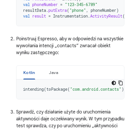
val
phoneNumber
=
"123-345-6789"
resultData
.
putExtra
(
"phone"
,
phoneNumber
)
val
result
=
Instrumentation
.
ActivityResult
(
A
Poinstruuj Espresso, aby w odpowiedzi na wszystkie
wywołania intencji „contacts” zwracał obiekt
wyniku zastępczego:
Kotlin
Java
intending
(
toPackage
(
"com.android.contacts"
)).
Sprawdź, czy działanie użyte do uruchomienia
aktywności daje oczekiwany wynik. W tym przypadku
test sprawdza, czy po uruchomieniu „aktywności