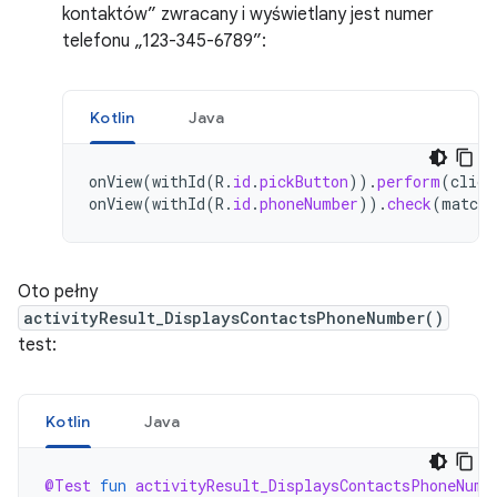
kontaktów” zwracany i wyświetlany jest numer
telefonu
„123-345-6789”
:
Kotlin
Java
onView
(
withId
(
R
.
id
.
pickButton
)).
perform
(
click
onView
(
withId
(
R
.
id
.
phoneNumber
)).
check
(
matche
Oto pełny
activityResult_DisplaysContactsPhoneNumber()
test:
Kotlin
Java
@Test
fun
activityResult_DisplaysContactsPhoneNumb