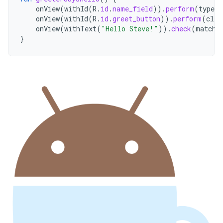
onView
(
withId
(
R
.
id
.
name_field
)).
perform
(
typeTe
onView
(
withId
(
R
.
id
.
greet_button
)).
perform
(
clic
onView
(
withText
(
"Hello Steve!"
)).
check
(
matche
}