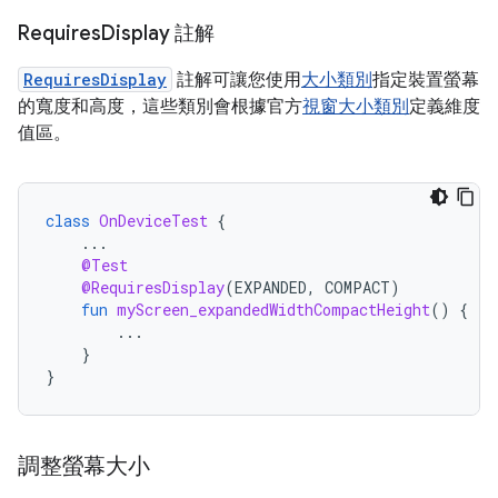
Requires
Display 註解
RequiresDisplay
註解可讓您使用
大小類別
指定裝置螢幕
的寬度和高度，這些類別會根據官方
視窗大小類別
定義維度
值區。
class
OnDeviceTest
{
...
@Test
@RequiresDisplay
(
EXPANDED
,
COMPACT
)
fun
myScreen_expandedWidthCompactHeight
()
{
...
}
}
調整螢幕大小