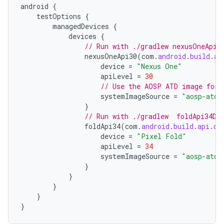
android
{
testOptions
{
managedDevices
{
devices
{
// Run with ./gradlew nexusOneApi3
nexusOneApi30
(
com
.
android
.
build
.
ap
device
=
"Nexus One"
apiLevel
=
30
// Use the AOSP ATD image for 
systemImageSource
=
"aosp-atd"
}
// Run with ./gradlew  foldApi34De
foldApi34
(
com
.
android
.
build
.
api
.
ds
device
=
"Pixel Fold"
apiLevel
=
34
systemImageSource
=
"aosp-atd"
}
}
}
}
}