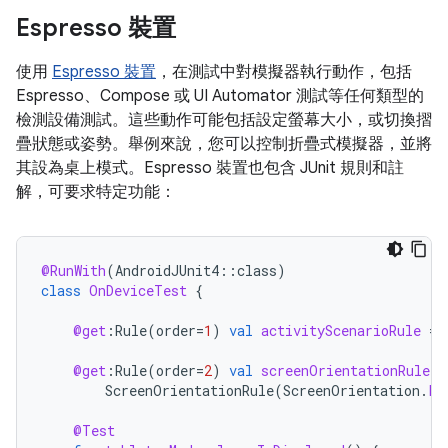
Espresso 裝置
使用
Espresso 裝置
，在測試中對模擬器執行動作，包括
Espresso、Compose 或 UI Automator 測試等任何類型的
檢測設備測試。這些動作可能包括設定螢幕大小，或切換摺
疊狀態或姿勢。舉例來說，您可以控制折疊式模擬器，並將
其設為桌上模式。Espresso 裝置也包含 JUnit 規則和註
解，可要求特定功能：
@RunWith
(
AndroidJUnit4
::
class
)
class
OnDeviceTest
{
@get
:
Rule
(
order
=
1
)
val
activityScenarioRule
=
@get
:
Rule
(
order
=
2
)
val
screenOrientationRule
:
ScreenOrientationRule
(
ScreenOrientation
.
PO
@Test