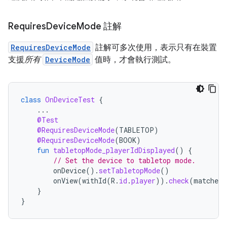
Requires
Device
Mode 註解
RequiresDeviceMode
註解可多次使用，表示只有在裝置
支援
所有
DeviceMode
值時，才會執行測試。
class
OnDeviceTest
{
...
@Test
@RequiresDeviceMode
(
TABLETOP
)
@RequiresDeviceMode
(
BOOK
)
fun
tabletopMode_playerIdDisplayed
()
{
// Set the device to tabletop mode.
onDevice
().
setTabletopMode
()
onView
(
withId
(
R
.
id
.
player
)).
check
(
matches
(
}
}