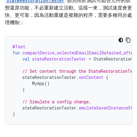
StateRestorationTester
類別用於測試可組合元件的狀
態還原功能，不必重新建立活動。這樣一來，測試速度會更
快、更可靠，因為活動重建是複雜的程序，需要多種同步處
理機制：
@Test
fun
compactDevice_selectedEmailEmailRetained_after
val
stateRestorationTester
=
StateRestorationT
// Set content through the StateRestorationTes
stateRestorationTester
.
setContent
{
MyApp
()
}
// Simulate a config change.
stateRestorationTester
.
emulateSavedInstanceSta
}