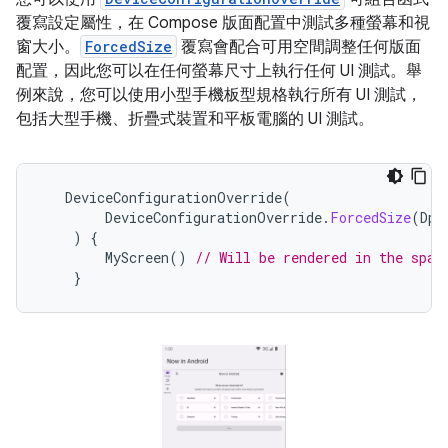
覆寫設定屬性，在 Compose 版面配置中測試多種螢幕和視
窗大小。
ForcedSize
覆寫會配合可用空間調整任何版面
配置，因此您可以在任何螢幕尺寸上執行任何 UI 測試。舉
例來說，您可以使用小型手機板型規格執行所有 UI 測試，
包括大型手機、折疊式裝置和平板電腦的 UI 測試。
DeviceConfigurationOverride
(
DeviceConfigurationOverride
.
ForcedSize
(
DpS
)
{
MyScreen
()
// Will be rendered in the spac
}