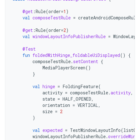
@get
:
Rule
(
order
=
1
)
val
composeTestRule
=
createAndroidComposeRule
@get
:
Rule
(
order
=
2
)
val
windowLayoutInfoPublisherRule
=
WindowLayo
@Test
fun
foldedWithHinge_foldableUiDisplayed
()
{
composeTestRule
.
setContent
{
MediaPlayerScreen
()
}
val
hinge
=
FoldingFeature
(
activity
=
composeTestRule
.
activity
,
state
=
HALF_OPENED
,
orientation
=
VERTICAL
,
size
=
2
)
val
expected
=
TestWindowLayoutInfo
(
listOf
windowLayoutInfoPublisherRule
.
overrideWind