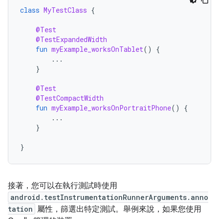
class
MyTestClass
{
@Test
@TestExpandedWidth
fun
myExample_worksOnTablet
()
{
...
}
@Test
@TestCompactWidth
fun
myExample_worksOnPortraitPhone
()
{
...
}
}
接著，您可以在執行測試時使用
android.testInstrumentationRunnerArguments.anno
tation
屬性，篩選出特定測試。舉例來說，如果您使用