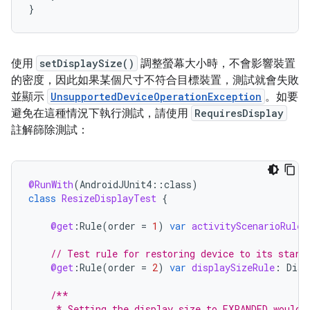
使用
setDisplaySize()
調整螢幕大小時，不會影響裝置
的密度，因此如果某個尺寸不符合目標裝置，測試就會失敗
並顯示
UnsupportedDeviceOperationException
。如要
避免在這種情況下執行測試，請使用
RequiresDisplay
註解篩除測試：
@RunWith
(
AndroidJUnit4
::
class
)
class
ResizeDisplayTest
{
@get
:
Rule
(
order
=
1
)
var
activityScenarioRule
// Test rule for restoring device to its start
@get
:
Rule
(
order
=
2
)
var
displaySizeRule
:
Disp
/**
     * Setting the display size to EXPANDED would 