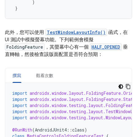
)
}
此外，您可以使用
TestWindowLayoutInfo()
函式，在
UI 測試中模擬螢幕功能。下列範例會模擬
FoldingFeature
，其螢幕中心有一個
HALF_OPENED
垂
直轉軸，然後檢查該版面配置是否符合預期：
撰寫
觀看次數
import
androidx.window.layout.FoldingFeature.Orien
import
androidx.window.layout.FoldingFeature.State
import
androidx.window.testing.layout.FoldingFeatu
import
androidx.window.testing.layout.TestWindowLa
import
androidx.window.testing.layout.WindowLayout
@RunWith
(
AndroidJUnit4
::
class
)
class
MediaControlsFoldingFeatureTest
{