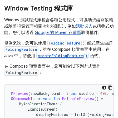
Window Testing 程式庫
Window 測試程式庫包含各種公用程式，可協助您編寫依賴
或驗證視窗管理相關功能的測試，例如
活動嵌入
或摺疊式功
能。您可以透過
Google 的 Maven 存放區
取得構件。
舉例來說，您可以使用
FoldingFeature()
函式產生自訂
FoldingFeature
，並在 Compose 預覽畫面中使用。在
Java 中，請使用
createFoldingFeature()
函式。
在 Compose 預覽畫面中，您可能會以下列方式實作
FoldingFeature
：
@Preview
(
showBackground
=
true
,
widthDp
=
480
,
hei
@Composable
private
fun
FoldablePreview
()
=
MyApplicationTheme
{
ExampleScreen
(
displayFeatures
=
listOf
(
FoldingFeatur