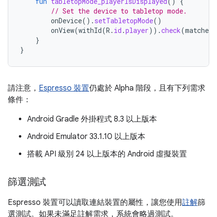
fun
tabletopMode_playerIsDisplayed
()
{
// Set the device to tabletop mode.
onDevice
().
setTabletopMode
()
onView
(
withId
(
R
.
id
.
player
)).
check
(
matches
(
}
}
請注意，
Espresso 裝置
仍處於 Alpha 階段，且有下列需求
條件：
Android Gradle 外掛程式 8.3 以上版本
Android Emulator 33.1.10 以上版本
搭載 API 級別 24 以上版本的 Android 虛擬裝置
篩選測試
Espresso 裝置可以讀取連結裝置的屬性，讓您使用
註解
篩
選測試。如果未滿足註解需求，系統會略過測試。