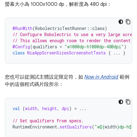
螢幕大小為 1000x1000 dp，解析度為 480 dpi：
@RunWith
(
RobolectricTestRunner
::
class
)
// Configure Robolectric to use a very large scree
// This allows enough room to render the content u
@Config
(
qualifiers
=
"w1000dp-h1000dp-480dpi"
)
class
NiaAppScreenSizesScreenshotTests
{
...
}
您也可以從測試主體設定限定符，如
Now in Android
範例
中的這個程式碼片段所示：
val
(
width
,
height
,
dpi
)
=
...
// Set qualifiers from specs.
RuntimeEnvironment
.
setQualifiers
(
"w
${
width
}
dp-h
${
h