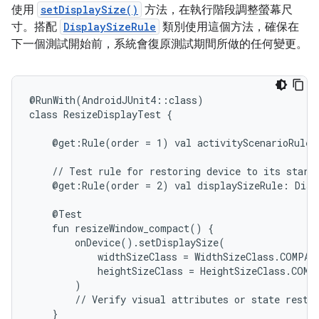
使用
setDisplaySize()
方法，在執行階段調整螢幕尺
寸。搭配
DisplaySizeRule
類別使用這個方法，確保在
下一個測試開始前，系統會復原測試期間所做的任何變更。
@RunWith(AndroidJUnit4::class)

class
ResizeDisplayTest
{

@get:Rule(order
=
1)
val
activityScenarioRule
//
Test
rule
for
restoring
device
to
its
start
@get:Rule(order
=
2)
val
displaySizeRule:
Disp
fun
resizeWindow_compact()
widthSizeClass
=
heightSizeClass
=
//
Verify
visual
attributes
or
state
}
