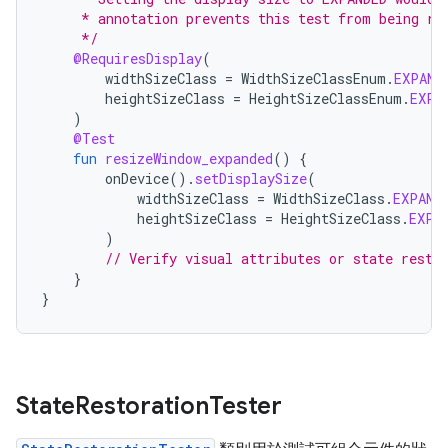
     * annotation prevents this test from being ru
     */
@RequiresDisplay
(
widthSizeClass
=
WidthSizeClassEnum
.
EXPAND
heightSizeClass
=
HeightSizeClassEnum
.
EXPA
)
@Test
fun
resizeWindow_expanded
()
{
onDevice
().
setDisplaySize
(
widthSizeClass
=
WidthSizeClass
.
EXPAND
heightSizeClass
=
HeightSizeClass
.
EXPA
)
// Verify visual attributes or state resto
}
}
State
Restoration
Tester