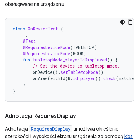
obsługiwane na urządzeniu.
class
OnDeviceTest
{
...
@Test
@RequiresDeviceMode
(
TABLETOP
)
@RequiresDeviceMode
(
BOOK
)
fun
tabletopMode_playerIdDisplayed
()
{
// Set the device to tabletop mode.
onDevice
().
setTabletopMode
()
onView
(
withId
(
R
.
id
.
player
)).
check
(
matches
(
}
}
Adnotacja Requires
Display
Adnotacja
RequiresDisplay
umożliwia określenie
szerokości i wysokości ekranu urządzenia za pomocą
klas