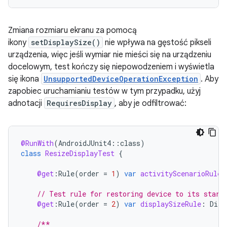
Zmiana rozmiaru ekranu za pomocą
ikony
setDisplaySize()
nie wpływa na gęstość pikseli
urządzenia, więc jeśli wymiar nie mieści się na urządzeniu
docelowym, test kończy się niepowodzeniem i wyświetla
się ikona
UnsupportedDeviceOperationException
. Aby
zapobiec uruchamianiu testów w tym przypadku, użyj
adnotacji
RequiresDisplay
, aby je odfiltrować:
@RunWith
(
AndroidJUnit4
::
class
)
class
ResizeDisplayTest
{
@get
:
Rule
(
order
=
1
)
var
activityScenarioRule
// Test rule for restoring device to its start
@get
:
Rule
(
order
=
2
)
var
displaySizeRule
:
Disp
/**