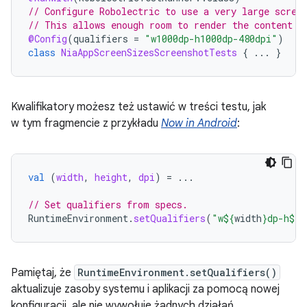
// Configure Robolectric to use a very large scree
// This allows enough room to render the content u
@Config
(
qualifiers
=
"w1000dp-h1000dp-480dpi"
)
class
NiaAppScreenSizesScreenshotTests
{
...
}
Kwalifikatory możesz też ustawić w treści testu, jak
w tym fragmencie z przykładu
Now in Android
:
val
(
width
,
height
,
dpi
)
=
...
// Set qualifiers from specs.
RuntimeEnvironment
.
setQualifiers
(
"w
${
width
}
dp-h
${
h
Pamiętaj, że
RuntimeEnvironment.setQualifiers()
aktualizuje zasoby systemu i aplikacji za pomocą nowej
konfiguracji, ale nie wywołuje żadnych działań