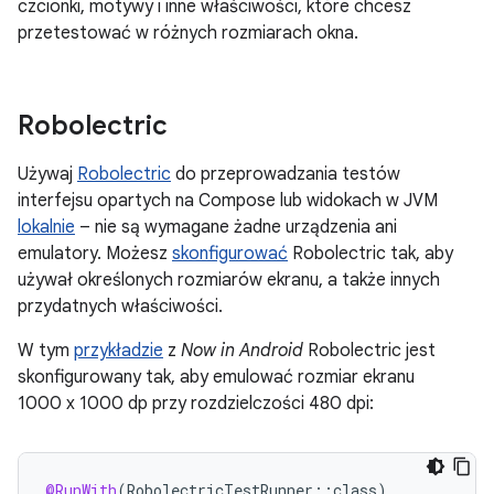
czcionki, motywy i inne właściwości, które chcesz
przetestować w różnych rozmiarach okna.
Robolectric
Używaj
Robolectric
do przeprowadzania testów
interfejsu opartych na Compose lub widokach w JVM
lokalnie
– nie są wymagane żadne urządzenia ani
emulatory. Możesz
skonfigurować
Robolectric tak, aby
używał określonych rozmiarów ekranu, a także innych
przydatnych właściwości.
W tym
przykładzie
z
Now in Android
Robolectric jest
skonfigurowany tak, aby emulować rozmiar ekranu
1000 x 1000 dp przy rozdzielczości 480 dpi:
@RunWith
(
RobolectricTestRunner
::
class
)