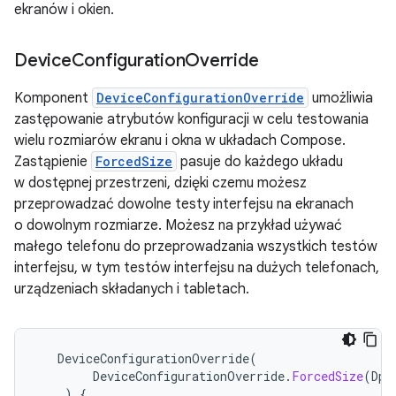
ekranów i okien.
Device
Configuration
Override
Komponent
DeviceConfigurationOverride
umożliwia
zastępowanie atrybutów konfiguracji w celu testowania
wielu rozmiarów ekranu i okna w układach Compose.
Zastąpienie
ForcedSize
pasuje do każdego układu
w dostępnej przestrzeni, dzięki czemu możesz
przeprowadzać dowolne testy interfejsu na ekranach
o dowolnym rozmiarze. Możesz na przykład używać
małego telefonu do przeprowadzania wszystkich testów
interfejsu, w tym testów interfejsu na dużych telefonach,
urządzeniach składanych i tabletach.
DeviceConfigurationOverride
(
DeviceConfigurationOverride
.
ForcedSize
(
DpS
)
{