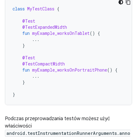
class
MyTestClass
{
@Test
@TestExpandedWidth
fun
myExample_worksOnTablet
()
{
...
}
@Test
@TestCompactWidth
fun
myExample_worksOnPortraitPhone
()
{
...
}
}
Podczas przeprowadzania testów możesz użyć
właściwości
android.testInstrumentationRunnerArguments.anno