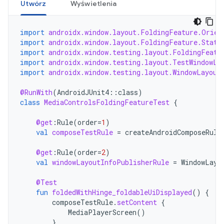
Utwórz
Wyświetlenia
import
androidx.window.layout.FoldingFeature.Orien
import
androidx.window.layout.FoldingFeature.State
import
androidx.window.testing.layout.FoldingFeatu
import
androidx.window.testing.layout.TestWindowLa
import
androidx.window.testing.layout.WindowLayout
@RunWith
(
AndroidJUnit4
::
class
)
class
MediaControlsFoldingFeatureTest
{
@get
:
Rule
(
order
=
1
)
val
composeTestRule
=
createAndroidComposeRule
@get
:
Rule
(
order
=
2
)
val
windowLayoutInfoPublisherRule
=
WindowLayo
@Test
fun
foldedWithHinge_foldableUiDisplayed
()
{
composeTestRule
.
setContent
{
MediaPlayerScreen
()
}