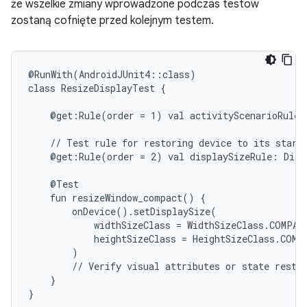
że wszelkie zmiany wprowadzone podczas testów
zostaną cofnięte przed kolejnym testem.
@RunWith(AndroidJUnit4::class)

class
ResizeDisplayTest
{

@get:Rule(order
=
1)
val
activityScenarioRule
//
Test
rule
for
restoring
device
to
its
start
@get:Rule(order
=
2)
val
displaySizeRule:
Disp
fun
resizeWindow_compact()
widthSizeClass
=
heightSizeClass
=
//
Verify
visual
attributes
or
state
}
