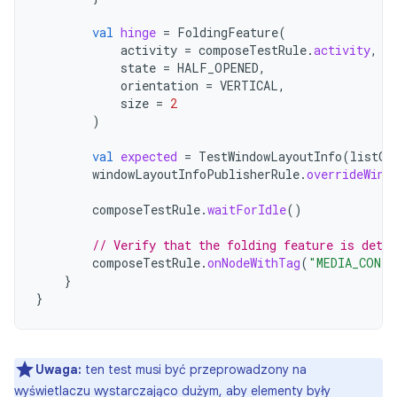
val
hinge
=
FoldingFeature
(
activity
=
composeTestRule
.
activity
,
state
=
HALF_OPENED
,
orientation
=
VERTICAL
,
size
=
2
)
val
expected
=
TestWindowLayoutInfo
(
listOf
windowLayoutInfoPublisherRule
.
overrideWind
composeTestRule
.
waitForIdle
()
// Verify that the folding feature is dete
composeTestRule
.
onNodeWithTag
(
"MEDIA_CONT
}
}
Uwaga:
ten test musi być przeprowadzony na
wyświetlaczu wystarczająco dużym, aby elementy były