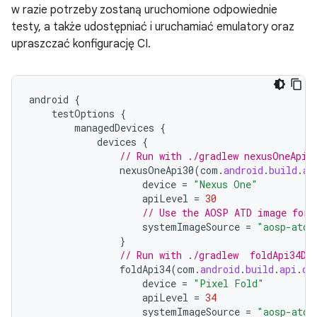
w razie potrzeby zostaną uruchomione odpowiednie
testy, a także udostępniać i uruchamiać emulatory oraz
upraszczać konfigurację CI.
android
{
testOptions
{
managedDevices
{
devices
{
// Run with ./gradlew nexusOneApi3
nexusOneApi30
(
com
.
android
.
build
.
ap
device
=
"Nexus One"
apiLevel
=
30
// Use the AOSP ATD image for 
systemImageSource
=
"aosp-atd"
}
// Run with ./gradlew  foldApi34De
foldApi34
(
com
.
android
.
build
.
api
.
ds
device
=
"Pixel Fold"
apiLevel
=
34
systemImageSource
=
"aosp-atd"