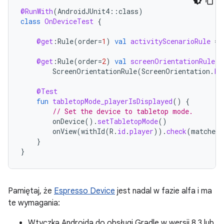
@RunWith
(
AndroidJUnit4
::
class
)
class
OnDeviceTest
{
@get
:
Rule
(
order
=
1
)
val
activityScenarioRule
=
@get
:
Rule
(
order
=
2
)
val
screenOrientationRule
:
ScreenOrientationRule
(
ScreenOrientation
.
PO
@Test
fun
tabletopMode_playerIsDisplayed
()
{
// Set the device to tabletop mode.
onDevice
().
setTabletopMode
()
onView
(
withId
(
R
.
id
.
player
)).
check
(
matches
(
}
}
Pamiętaj, że
Espresso Device
jest nadal w fazie alfa i ma
te wymagania:
Wtyczka Androida do obsługi Gradle w wersji 8.3 lub