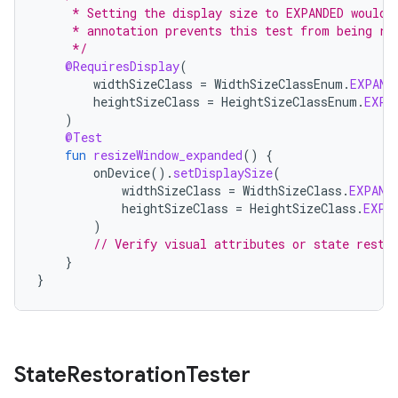
     * Setting the display size to EXPANDED would 
     * annotation prevents this test from being ru
     */
@RequiresDisplay
(
widthSizeClass
=
WidthSizeClassEnum
.
EXPAND
heightSizeClass
=
HeightSizeClassEnum
.
EXPA
)
@Test
fun
resizeWindow_expanded
()
{
onDevice
().
setDisplaySize
(
widthSizeClass
=
WidthSizeClass
.
EXPAND
heightSizeClass
=
HeightSizeClass
.
EXPA
)
// Verify visual attributes or state resto
}
}
State
Restoration
Tester