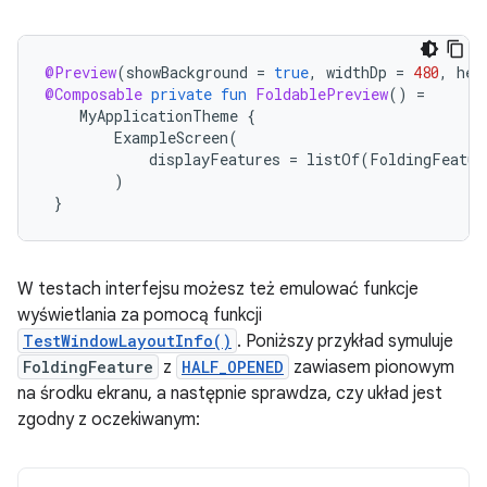
@Preview
(
showBackground
=
true
,
widthDp
=
480
,
hei
@Composable
private
fun
FoldablePreview
()
=
MyApplicationTheme
{
ExampleScreen
(
displayFeatures
=
listOf
(
FoldingFeatur
)
}
W testach interfejsu możesz też emulować funkcje
wyświetlania za pomocą funkcji
TestWindowLayoutInfo()
. Poniższy przykład symuluje
FoldingFeature
z
HALF_OPENED
zawiasem pionowym
na środku ekranu, a następnie sprawdza, czy układ jest
zgodny z oczekiwanym: