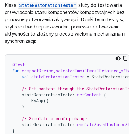
Klasa
StateRestorationTester
służy do testowania
przywracania stanu komponentów kompozycyjnych bez
ponownego tworzenia aktywności. Dzięki temu testy są
szybsze i bardziej niezawodne, ponieważ odtwarzanie
aktywności to złożony proces z wieloma mechanizmami
synchronizacji:
@Test
fun
compactDevice_selectedEmailEmailRetained_after
val
stateRestorationTester
=
StateRestorationT
// Set content through the StateRestorationTes
stateRestorationTester
.
setContent
{
MyApp
()
}
// Simulate a config change.
stateRestorationTester
.
emulateSavedInstanceSta
}