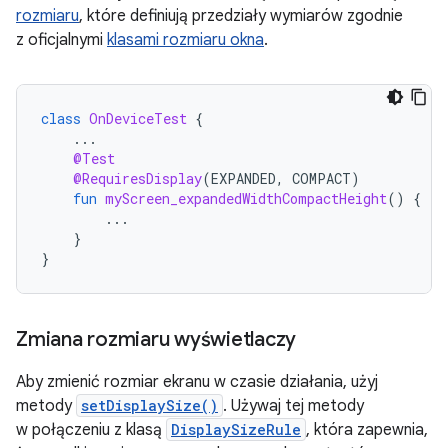
rozmiaru
, które definiują przedziały wymiarów zgodnie
z oficjalnymi
klasami rozmiaru okna
.
class
OnDeviceTest
{
...
@Test
@RequiresDisplay
(
EXPANDED
,
COMPACT
)
fun
myScreen_expandedWidthCompactHeight
()
{
...
}
}
Zmiana rozmiaru wyświetlaczy
Aby zmienić rozmiar ekranu w czasie działania, użyj
metody
setDisplaySize()
. Używaj tej metody
w połączeniu z klasą
DisplaySizeRule
, która zapewnia,