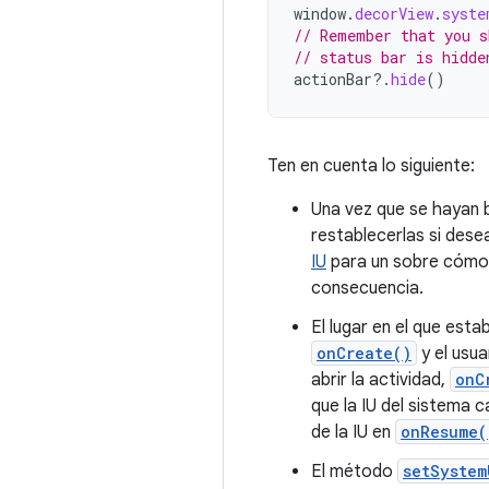
window
.
decorView
.
syste
// Remember that you s
// status bar is hidde
actionBar
?.
hide
()
Ten en cuenta lo siguiente:
Una vez que se hayan bo
restablecerlas si dese
IU
para un sobre cómo d
consecuencia.
El lugar en el que esta
onCreate()
y el usua
abrir la actividad,
onC
que la IU del sistema 
de la IU en
onResume(
El método
setSystem