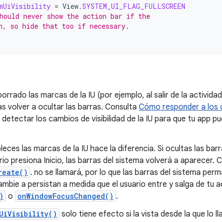
mUiVisibility
=
View
.
SYSTEM_UI_FLAG_FULLSCREEN
hould never show the action bar if the
n, so hide that too if necessary.
rrado las marcas de la IU (por ejemplo, al salir de la activida
as volver a ocultar las barras. Consulta
Cómo responder a los ca
etectar los cambios de visibilidad de la IU para que tu app p
bleces las marcas de la IU hace la diferencia. Si ocultas las bar
rio presiona Inicio, las barras del sistema volverá a aparecer. 
reate()
. no se llamará, por lo que las barras del sistema perm
cambie a persistan a medida que el usuario entre y salga de tu 
)
o
onWindowFocusChanged()
.
UiVisibility()
solo tiene efecto si la vista desde la que lo ll