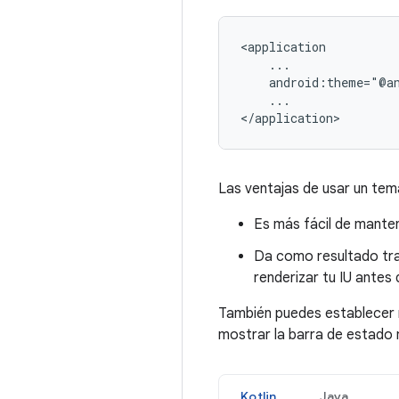
android:theme="@a
...

</application>
Las ventajas de usar un tema
Es más fácil de mante
Da como resultado tran
renderizar tu IU antes 
También puedes establecer
mostrar la barra de estado m
Kotlin
Java