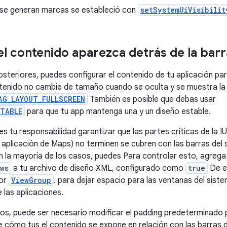
ta, se generan marcas se estableció con
setSystemUiVisibilit
l contenido aparezca detrás de la barr
osteriores, puedes configurar el contenido de tu aplicación pa
tenido no cambie de tamaño cuando se oculta y se muestra la
AG_LAYOUT_FULLSCREEN
También es posible que debas usar
STABLE
para que tu app mantenga una y un diseño estable.
 tu responsabilidad garantizar que las partes críticas de la IU
 aplicación de Maps) no terminen se cubren con las barras del
 En la mayoría de los casos, puedes Para controlar esto, agrega 
ws
a tu archivo de diseño XML, configurado como
true
De es
ior
ViewGroup
. para dejar espacio para las ventanas del sist
 las aplicaciones.
os, puede ser necesario modificar el padding predeterminado 
 cómo tus el contenido se expone en relación con las barras 