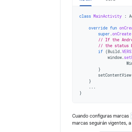
class
MainActivity
:
A
override
fun
onCre
super
.
onCreate
// If the Andr
// the status 
if
(
Build
.
VERS
window
.
set
Wi
}
setContentView
}
...
}
Cuando configuras marcas
marcas seguirán vigentes, a