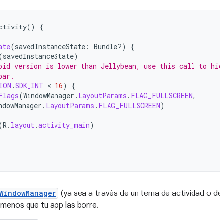
ctivity
()
{
ate
(
savedInstanceState
:
Bundle?)
{
(
savedInstanceState
)
oid version is lower than Jellybean, use this call to hi
bar.
ION
.
SDK_INT
 < 
16
)
{
Flags
(
WindowManager
.
LayoutParams
.
FLAG_FULLSCREEN
,
ndowManager
.
LayoutParams
.
FLAG_FULLSCREEN
)
(
R
.
layout
.
activity_main
)
WindowManager
(ya sea a través de un tema de actividad o d
 menos que tu app las borre.