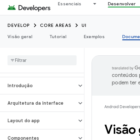
Essenciais
Desenvolver
DEVELOP
CORE AREAS
UI
Visão geral
Tutorial
Exemplos
Docume
conteúdos p
podem ter e
Introdução
Arquitetura da interface
Android Developer
Layout do app
Visão 
Componentes