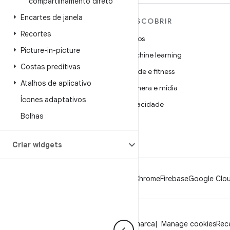
compartilhamento direto
Encartes de janela
MAIS SOBRE O ANDROID
DESCOBRIR
Recortes
Android
Jogos
Picture-in-picture
Android para empresas
Machine learning
Costas preditivas
Segurança
Saúde e fitness
Atalhos de aplicativo
Source
Câmera e mídia
Ícones adaptativos
Notícias
Privacidade
Bolhas
Blog
5G
Podcasts
Criar widgets
Android
Chrome
Firebase
Google Clou
Privacidade
Licença
Diretrizes da marca
Manage cookies
Rece