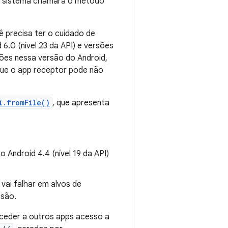
 o sistema chamará o método
ê precisa ter o cuidado de
6.0 (nível 23 da API) e versões
ões nessa versão do Android,
que o app receptor pode não
i.fromFile()
, que apresenta
 Android 4.4 (nível 19 da API)
 vai falhar em alvos de
ssão.
ceder a outros apps acesso a