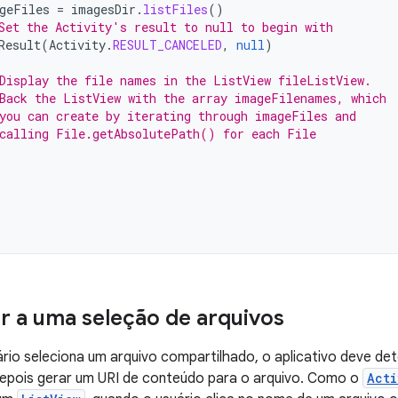
geFiles
=
imagesDir
.
listFiles
()
Set the Activity's result to null to begin with
Result
(
Activity
.
RESULT_CANCELED
,
null
)
Display the file names in the ListView fileListView.
Back the ListView with the array imageFilenames, which
you can create by iterating through imageFiles and
calling File.getAbsolutePath() for each File
 a uma seleção de arquivos
io seleciona um arquivo compartilhado, o aplicativo deve dete
depois gerar um URI de conteúdo para o arquivo. Como o
Acti