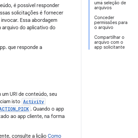
uma seleção de
eúdo, é possível responder
arquivos
ssas solicitações é fornecer
Conceder
m invocar. Essa abordagem
permissões para
 arquivo do aplicativo do
o arquivo
Compartilhar o
arquivo com o
app. que responde a
app solicitante
om um URI de conteúdo, seu
iciam isto
Activity
ACTION_PICK
. Quando o app
tado ao app cliente, na forma
nte, consulte a lição
Como