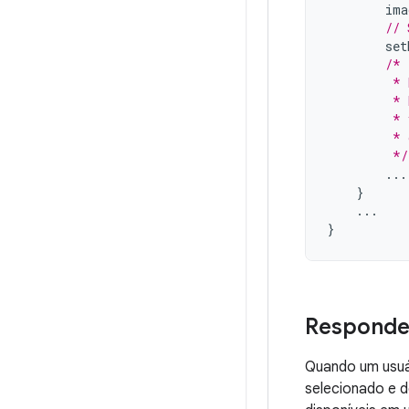
ima
// 
set
/*
         * 
         * 
         * 
         * 
         */
...
}
...
}
Responder
Quando um usuár
selecionado e 