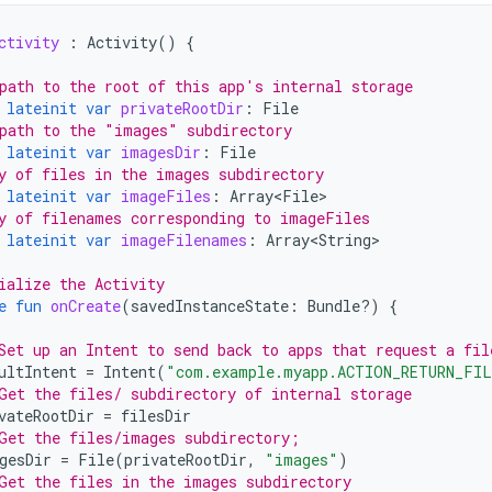
ctivity
:
Activity
()
{
path to the root of this app's internal storage
lateinit
var
privateRootDir
:
File
path to the "images" subdirectory
lateinit
var
imagesDir
:
File
y of files in the images subdirectory
lateinit
var
imageFiles
:
Array<File>
y of filenames corresponding to imageFiles
lateinit
var
imageFilenames
:
Array<String>
ialize the Activity
e
fun
onCreate
(
savedInstanceState
:
Bundle?)
{
Set up an Intent to send back to apps that request a fil
ultIntent
=
Intent
(
"com.example.myapp.ACTION_RETURN_FI
Get the files/ subdirectory of internal storage
vateRootDir
=
filesDir
Get the files/images subdirectory;
gesDir
=
File
(
privateRootDir
,
"images"
)
Get the files in the images subdirectory