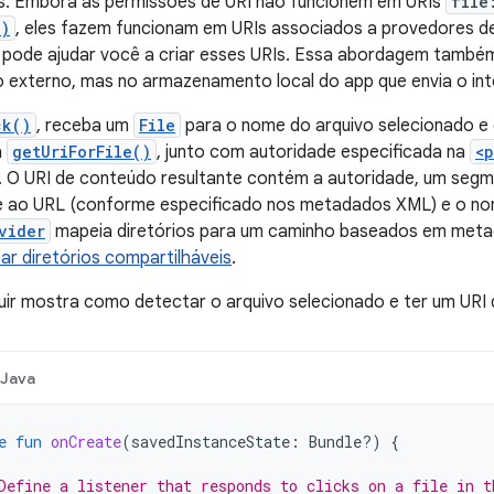
os. Embora as permissões de URI não funcionem em URIs
file
()
, eles fazem funcionam em URIs associados a provedores d
pode ajudar você a criar esses URIs. Essa abordagem també
externo, mas no armazenamento local do app que envia o int
ck()
, receba um
File
para o nome do arquivo selecionado e
a
getUriForFile()
, junto com autoridade especificada na
<
. O URI de conteúdo resultante contém a autoridade, um seg
 ao URL (conforme especificado nos metadados XML) e o nome 
vider
mapeia diretórios para um caminho baseados em meta
car diretórios compartilháveis
.
uir mostra como detectar o arquivo selecionado e ter um URI 
Java
e
fun
onCreate
(
savedInstanceState
:
Bundle?)
{
Define a listener that responds to clicks on a file in t