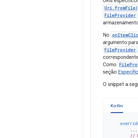
URIs específic
Uri.fromFile
FileProvider
armazenamento 
No
onItemCli
argumento par
FileProvider
correspondente
Como
FilePro
seção
Especifi
O snippet a seg
Kotlin
overrid
...
// 