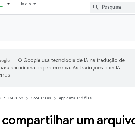
Mais
O Google usa tecnologia de IA na tradução de
ara seu idioma de preferência. As traduções com IA
rros.
s
Develop
Core areas
App data and files
compartilhar um arquiv