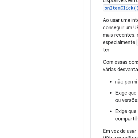
disponíveis em
onItemClick(
Ao usar uma int
conseguir um UR
mais recentes.
especialmente
ter.
Com essas cons
várias desvant
não permi
Exige que
ou versõe
Exige que
compartil
Em vez de usar