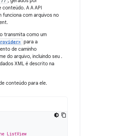
://
, gerados por
e conteúdo. A A API
m funciona com arquivos no
ent.
 o transmita como um
provider>
para a
mento de caminho
do arquivo, incluindo seu .
dados XML é descrito na
de conteúdo para ele.
he ListView