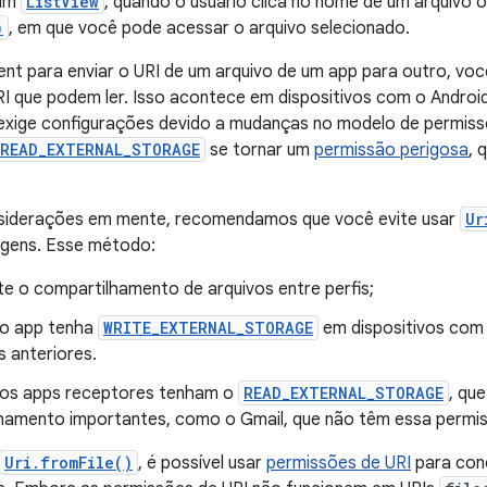
 um
ListView
, quando o usuário clica no nome de um arquivo
)
, em que você pode acessar o arquivo selecionado.
ent para enviar o URI de um arquivo de um app para outro, voc
I que podem ler. Isso acontece em dispositivos com o Android 
 exige configurações devido a mudanças no modelo de permiss
READ_EXTERNAL_STORAGE
se tornar um
permissão perigosa
, 
iderações em mente, recomendamos que você evite usar
Ur
agens. Esse método:
te o compartilhamento de arquivos entre perfis;
 o app tenha
WRITE_EXTERNAL_STORAGE
em dispositivos com o
s anteriores.
 os apps receptores tenham o
READ_EXTERNAL_STORAGE
, que
hamento importantes, como o Gmail, que não têm essa permi
Uri.fromFile()
, é possível usar
permissões de URI
para con