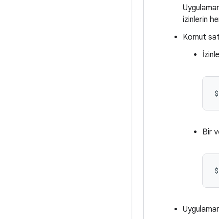
Uygulamanı
izinlerin h
Komut satı
İzin
$
Bir v
$
Uygulamanı