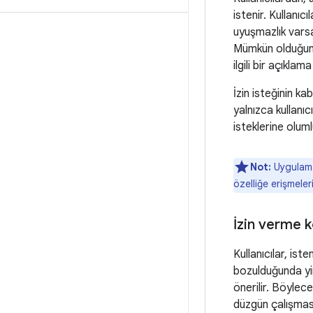
istenir. Kullanıc
uyuşmazlık varsa
Mümkün olduğunda
ilgili bir açıkla
İzin isteğinin ka
yalnızca kullanıc
isteklerine olum
Not:
Uygulama 
özelliğe erişmeler
İzin verme 
Kullanıcılar, ist
bozulduğunda yine
önerilir. Böylec
düzgün çalışması 