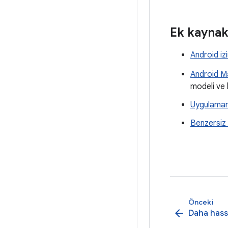
Ek kaynak
Android izi
Android M
modeli ve 
Uygulamanı
Benzersiz t
Önceki
arrow_back
Daha hassa