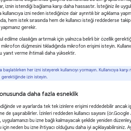
ılar, iznin istendiği bağlama karşı daha hassastır. İsteğiniz ile uy
 kullanıcıya izni neden istediğinize dair ayrıntılı bir açıklama ya
, hem istek sırasında hem de kullanıcı isteği reddederse takip i
ma yapmanız gerekir.
bul edilme olasılığını artırmak için yalnızca belirli bir özellik gere
ı mikrofon düğmesini tıkladığında mikrofon erişimi isteyin. Kullanıcıl
lu yanıt verme ihtimali daha yüksektir.
başlatılırken her izni isteyerek kullanıcıyı yormayın. Kullanıcıya karşı n
i gerektiğinde izin isteyin.
konusunda daha fazla esneklik
endiğinde
ve
ayarlarda tek tek izinlere erişimi reddedebilir ancak i
 de şaşırabilirler. İzinleri reddeden kullanıcı sayısını (ör.Google 
e, uygulamanızı bu izne bağlı kalmayacak şekilde yeniden düzenle
için neden bu izne ihtiyacı olduğunu daha iyi açıklayabilirsiniz. Ayrı