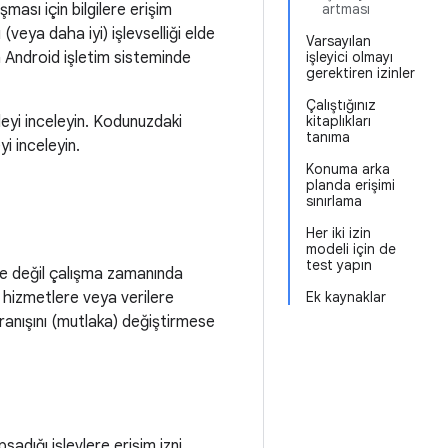
şması için bilgilere erişim
artması
(veya daha iyi) işlevselliği elde
Varsayılan
in Android işletim sisteminde
işleyici olmayı
gerektiren izinler
Çalıştığınız
leyi inceleyin. Kodunuzdaki
kitaplıkları
tanıma
yi inceleyin.
Konuma arka
planda erişimi
sınırlama
Her iki izin
modeli için de
test yapın
ce değil çalışma zamanında
n hizmetlere veya verilere
Ek kaynaklar
vranışını (mutlaka) değiştirmese
adığı işlevlere erişim izni