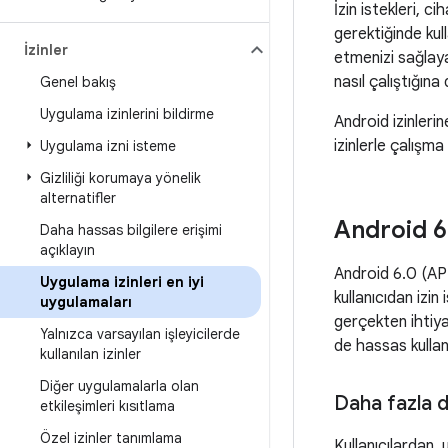
İzin istekleri, c
gerektiğinde kull
İzinler
etmenizi sağlayab
nasıl çalıştığına
Genel bakış
Uygulama izinlerini bildirme
Android izinlerin
izinlerle çalışma 
Uygulama izni isteme
Gizliliği korumaya yönelik
alternatifler
Android 6
Daha hassas bilgilere erişimi
açıklayın
Android 6.0 (AP
Uygulama izinleri en iyi
kullanıcıdan izi
uygulamaları
gerçekten ihtiya
Yalnızca varsayılan işleyicilerde
de hassas kullanıc
kullanılan izinler
Diğer uygulamalarla olan
Daha fazla 
etkileşimleri kısıtlama
Özel izinler tanımlama
Kullanıcılardan,