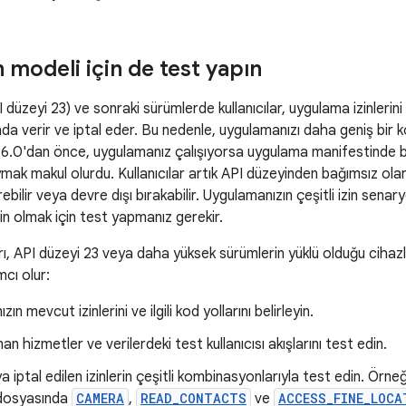
in modeli için de test yapın
 düzeyi 23) ve sonraki sürümlerde kullanıcılar, uygulama izinlerini
a verir ve iptal eder. Bu nedenle, uygulamanızı daha geniş bir k
 6.0'dan önce, uygulamanız çalışıyorsa uygulama manifestinde be
ak makul olurdu. Kullanıcılar artık API düzeyinden bağımsız ola
tirebilir veya devre dışı bırakabilir. Uygulamanızın çeşitli izin sena
in olmak için test yapmanız gerekir.
ı, API düzeyi 23 veya daha yüksek sürümlerin yüklü olduğu cihazlard
cı olur:
ın mevcut izinlerini ve ilgili kod yollarını belirleyin.
nan hizmetler ve verilerdeki test kullanıcısı akışlarını test edin.
ya iptal edilen izinlerin çeşitli kombinasyonlarıyla test edin. Örn
dosyasında
CAMERA
,
READ_CONTACTS
ve
ACCESS_FINE_LOCA