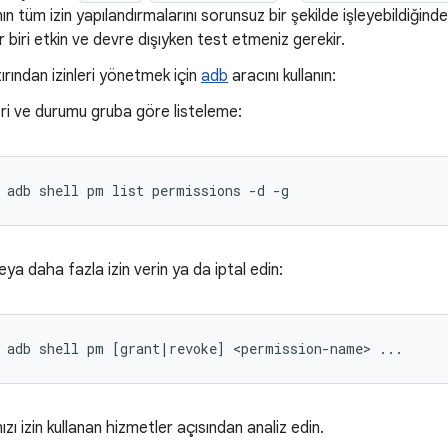
n tüm izin yapılandırmalarını sorunsuz bir şekilde işleyebildiğin
er biri etkin ve devre dışıyken test etmeniz gerekir.
rından izinleri yönetmek için
adb
aracını kullanın:
leri ve durumu gruba göre listeleme:
 adb shell pm list permissions -d -g
eya daha fazla izin verin ya da iptal edin:
 adb shell pm [grant|revoke] <permission-name> ...
zı izin kullanan hizmetler açısından analiz edin.