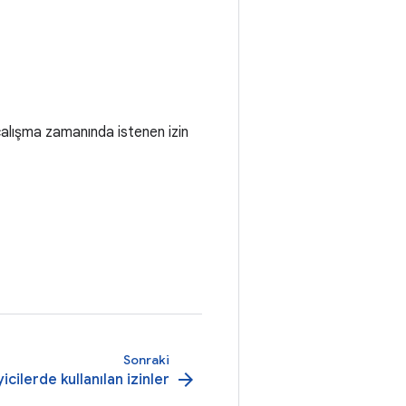
alışma zamanında istenen izin
Sonraki
arrow_forward
icilerde kullanılan izinler