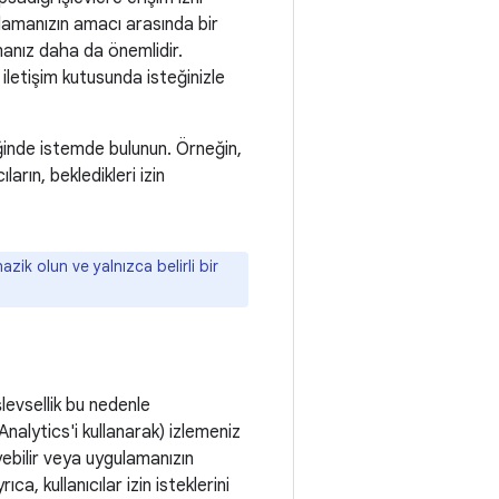
gulamanızın amacı arasında bir
pmanız daha da önemlidir.
letişim kutusunda isteğinizle
ktiğinde istemde bulunun. Örneğin,
arın, bekledikleri izin
azik olun ve yalnızca belirli bir
şlevsellik bu nedenle
Analytics'i kullanarak) izlemeniz
yebilir veya uygulamanızın
ca, kullanıcılar izin isteklerini