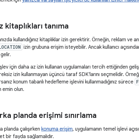
lemek için
yalnızca varsayılan işleyicilerde kullanılan izinler hakk
ız kitaplıkları tanıma
da kullandığınız kitaplıklar izin gerektirir. Örneğin, reklam ve anali
LOCATION
izin grubuna erişim isteyebilir. Ancak kullanıcı açısından
elir.
işlev için daha az izin kullanan uygulamaları tercih ettiğinden gelişti
reksiz izin kullanmayan üçüncü taraf SDK'larını seçmelidir. Örneğ
yorsanız konum tabanlı hedefleme işlevini kullanmadığınız sürece
F
 emin olun.
ka planda erişimi sınırlama
a planda çalışırken
konuma erişim
, uygulamanın temel işlevi açıs
net bir fayda sağlamalıdır.