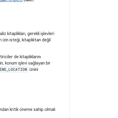
ındaki rehbere
bakın.
z kitaplıkları, gerekli işlevleri
 izin isteği, kitaplıktan değil
riciler de kitaplıklarını
in, konum işlevi sağlayan bir
INE_LOCATION
iznini
ından kritik öneme sahip olmalı