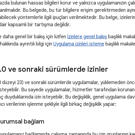
ihazda bulunan hassas bilgileri korur ve yalnızca uygulamanızın çalı
anılmalıdır. Bu belgede, bu tür bilgilere erişim gerektirmeden aynı 
ilecek yöntemlerle ilgili ipuçları verilmektedir. Bu belge, izinler
 dair kapsamlı bir tartışma değildir.
e daha genel bir bakış için lütfen
İzinlere genel bakış
başlıklı maka
hakkında ayrıntılı bilgi için
Uygulama izinleri isteme
başlıklı makale
.
0 ve sonraki sürümlerde izinler
I düzeyi 23) ve sonraki sürümlerde uygulamalar, yüklemeden ön
n isteyebilir. Bu sayede uygulamalar, hizmetler tarafından koruna
ç duyduklarında izin isteyebilir. Bu değişiklik, genel uygulama da
ı verilerinin işlenme şekliyle ilgili birkaç değişiklik yapar:
durumsal bağlam
 uygulamanız bağlamında çalışma zamanında bu izin gruplarının kaps