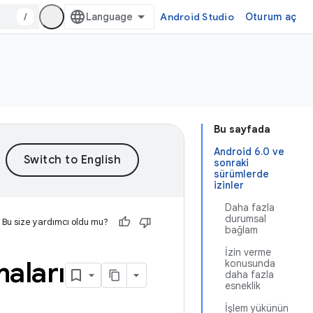
/
Android Studio
Oturum aç
Bu sayfada
Android 6.0 ve
sonraki
sürümlerde
izinler
Daha fazla
durumsal
Bu size yardımcı oldu mu?
bağlam
İzin verme
maları
konusunda
daha fazla
esneklik
İşlem yükünün