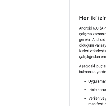
Her iki iz
Android 6.0 (API
çalışma zamanınd
gerekir. Android
olduğunu varsaym
izinleri etkinleş
çalıştığından em
Aşağıdaki ipuçlar
bulmanıza yardım
Uygulamanız
İzinle koru
Verilen ve
manifest 