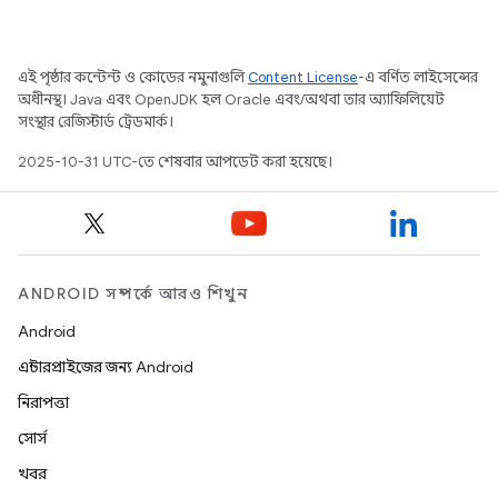
এই পৃষ্ঠার কন্টেন্ট ও কোডের নমুনাগুলি
Content License
-এ বর্ণিত লাইসেন্সের
অধীনস্থ। Java এবং OpenJDK হল Oracle এবং/অথবা তার অ্যাফিলিয়েট
সংস্থার রেজিস্টার্ড ট্রেডমার্ক।
2025-10-31 UTC-তে শেষবার আপডেট করা হয়েছে।
ANDROID সম্পর্কে আরও শিখুন
Android
এন্টারপ্রাইজের জন্য Android
নিরাপত্তা
সোর্স
খবর