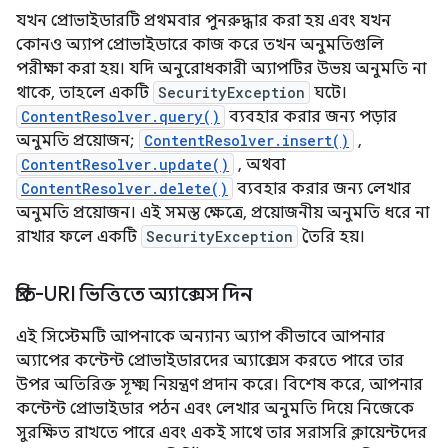
যখন প্রোভাইডারটি প্রথমবার পুনরুদ্ধার করা হয় এবং যখন
কোনও অ্যাপ প্রোভাইডারে কাজ করে তখন অনুমতিগুলি
পরীক্ষা করা হয়। যদি অনুরোধকারী অ্যাপটির উভয় অনুমতি না
থাকে, তাহলে একটি
SecurityException
ঘটে।
ContentResolver.query()
ব্যবহার করার জন্য পড়ার
অনুমতি প্রয়োজন;
ContentResolver.insert()
,
ContentResolver.update()
, অথবা
ContentResolver.delete()
ব্যবহার করার জন্য লেখার
অনুমতি প্রয়োজন। এই সমস্ত ক্ষেত্রে, প্রয়োজনীয় অনুমতি ধরে না
রাখার ফলে একটি
SecurityException
তৈরি হয়।
প্রতি-URI ভিত্তিতে অ্যাক্সেস দিন
এই সিস্টেমটি আপনাকে অন্যান্য অ্যাপ কীভাবে আপনার
অ্যাপের কন্টেন্ট প্রোভাইডারদের অ্যাক্সেস করতে পারে তার
উপর অতিরিক্ত সূক্ষ্ম নিয়ন্ত্রণ প্রদান করে। বিশেষ করে, আপনার
কন্টেন্ট প্রোভাইডার পঠন এবং লেখার অনুমতি দিয়ে নিজেকে
সুরক্ষিত রাখতে পারে এবং একই সাথে তার সরাসরি ক্লায়েন্টদের