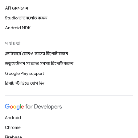
API রেফারেন্স
Studio ডাউনলোড করুন
Android NDK
সহায়তা
প্ল্যাটফর্মে কোনও সমস্যা রিপোর্ট করুন
ডকুমেন্টেশন সংক্রান্ত সমস্যা রিপোর্ট করুন
Google Play support
রিসার্চ স্টাডিতে যোগ দিন
Android
Chrome
Firebase