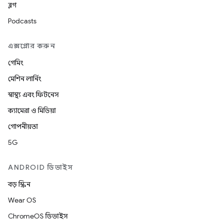
ব্লগ
Podcasts
এক্সপ্লোর করুন
গেমিং
মেশিন লার্নিং
স্বাস্থ্য এবং ফিটনেস
ক্যামেরা ও মিডিয়া
গোপনীয়তা
5G
ANDROID ডিভাইস
বড় স্ক্রিন
Wear OS
ChromeOS ডিভাইস