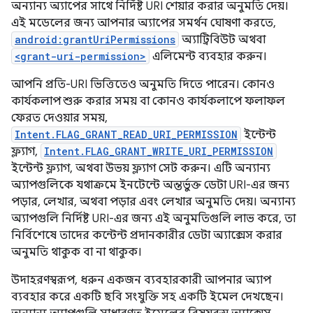
অন্যান্য অ্যাপের সাথে নির্দিষ্ট URI শেয়ার করার অনুমতি দেয়।
এই মডেলের জন্য আপনার অ্যাপের সমর্থন ঘোষণা করতে,
android:grantUriPermissions
অ্যাট্রিবিউট অথবা
<grant-uri-permission>
এলিমেন্ট ব্যবহার করুন।
আপনি প্রতি-URI ভিত্তিতেও অনুমতি দিতে পারেন। কোনও
কার্যকলাপ শুরু করার সময় বা কোনও কার্যকলাপে ফলাফল
ফেরত দেওয়ার সময়,
Intent.FLAG_GRANT_READ_URI_PERMISSION
ইন্টেন্ট
ফ্ল্যাগ,
Intent.FLAG_GRANT_WRITE_URI_PERMISSION
ইন্টেন্ট ফ্ল্যাগ, অথবা উভয় ফ্ল্যাগ সেট করুন। এটি অন্যান্য
অ্যাপগুলিকে যথাক্রমে ইনটেন্টে অন্তর্ভুক্ত ডেটা URI-এর জন্য
পড়ার, লেখার, অথবা পড়ার এবং লেখার অনুমতি দেয়। অন্যান্য
অ্যাপগুলি নির্দিষ্ট URI-এর জন্য এই অনুমতিগুলি লাভ করে, তা
নির্বিশেষে তাদের কন্টেন্ট প্রদানকারীর ডেটা অ্যাক্সেস করার
অনুমতি থাকুক বা না থাকুক।
উদাহরণস্বরূপ, ধরুন একজন ব্যবহারকারী আপনার অ্যাপ
ব্যবহার করে একটি ছবি সংযুক্তি সহ একটি ইমেল দেখছেন।