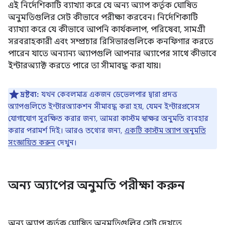
এই নির্দেশিকাটি ব্যাখ্যা করে যে অন্য অ্যাপ কর্তৃক ঘোষিত
অনুমতিগুলির সেট কীভাবে পরীক্ষা করবেন। নির্দেশিকাটি
ব্যাখ্যা করে যে কীভাবে আপনি কার্যকলাপ, পরিষেবা, সামগ্রী
সরবরাহকারী এবং সম্প্রচার রিসিভারগুলিকে কনফিগার করতে
পারেন যাতে অন্যান্য অ্যাপগুলি আপনার অ্যাপের সাথে কীভাবে
ইন্টারঅ্যাক্ট করতে পারে তা সীমাবদ্ধ করা যায়।
দ্রষ্টব্য:
যখন কেবলমাত্র একজন ডেভেলপার দ্বারা প্রদত্ত
অ্যাপগুলিতে ইন্টারঅ্যাকশন সীমাবদ্ধ করা হয়, যেমন ইন্টারপ্রসেস
যোগাযোগ সুরক্ষিত করার জন্য, আমরা কাস্টম স্বাক্ষর অনুমতি ব্যবহার
করার পরামর্শ দিই। আরও তথ্যের জন্য,
একটি কাস্টম অ্যাপ অনুমতি
সংজ্ঞায়িত করুন
দেখুন।
অন্য অ্যাপের অনুমতি পরীক্ষা করুন
অন্য অ্যাপ কর্তৃক ঘোষিত অনুমতিগুলির সেট দেখতে,