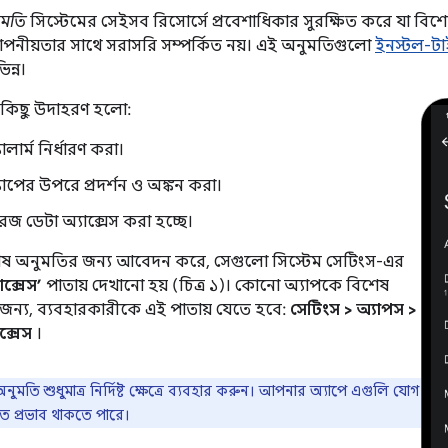
ুমতি
সিস্টেমের সেইসব রিসোর্সে প্রবেশাধিকার সুরক্ষিত করে যা ব
োপনীয়তার সাথে সরাসরি সম্পর্কিত নয়। এই অনুমতিগুলো
ইনস্টল-ট
ন্ন।
 কিছু উদাহরণ হলো:
্যালার্ম নির্ধারণ করা।
্যাপের উপরে প্রদর্শন ও অঙ্কন করা।
রেজ ডেটা অ্যাক্সেস করা হচ্ছে।
েষ অনুমতির জন্য আবেদন করে, সেগুলো সিস্টেম সেটিংস-এর
াক্সেস’
পাতায় দেখানো হয় (চিত্র ১)। কোনো অ্যাপকে বিশেষ
জন্য, ব্যবহারকারীকে এই পাতায় যেতে হবে:
সেটিংস > অ্যাপস >
ক্সেস
।
ুমতি শুধুমাত্র নির্দিষ্ট ক্ষেত্রে ব্যবহার করুন। আপনার অ্যাপে এগুলি যোগ
গত প্রভাব থাকতে পারে।