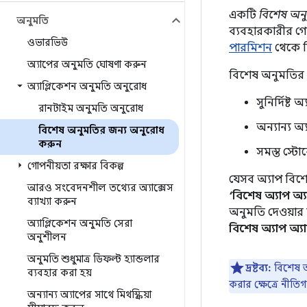
একটি
বিশেষ অন
অনুমতি
ব্যবহারকারীর গ
ওভারভিউ
পারমিশন
থেকে ভি
অ্যাপের অনুমতি ঘোষণা করুন
বিশেষ অনুমতির
অ্যাপ্লিকেশন অনুমতি অনুরোধ
সুনির্দিষ্ট অ
রানটাইম অনুমতি অনুরোধ
অন্যান্য অ
বিশেষ অনুমতির জন্য অনুরোধ
করুন
সমস্ত স্টো
গোপনীয়তা রক্ষার বিকল্প
যেসব অ্যাপ বিশ
আরও সংবেদনশীল তথ্যের অ্যাক্সেস
‘বিশেষ অ্যাপ অ্য
ব্যাখ্যা করুন
অনুমতি দেওয়ার 
অ্যাপ্লিকেশন অনুমতি সেরা
বিশেষ অ্যাপ অ্যা
অনুশীলন
অনুমতি শুধুমাত্র ডিফল্ট হ্যান্ডলার
দ্রষ্টব্য:
বিশেষ অন
ব্যবহার করা হয়
করার ক্ষেত্রে নীতি
অন্যান্য অ্যাপের সাথে মিথস্ক্রিয়া