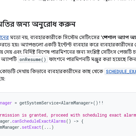
মতির জন্য অনুরোধ করুন
শনের
মতো নয়, ব্যবহারকারীকে সিস্টেম সেটিংসের
'স্পেশাল অ্যাপ অ্য
করতে হয়। অ্যাপগুলো একটি ইন্টেন্ট ব্যবহার করে ব্যবহারকারীদের 
ে দেয় এবং নির্দিষ্ট বিশেষ পারমিশনের জন্য সংশ্লিষ্ট সেটিংস পেজটি 
 অ্যাপটি
onResume()
ফাংশনে পারমিশনটি মঞ্জুর করা হয়েছে কিন
না কোডটি দেখায় কিভাবে ব্যবহারকারীদের কাছ থেকে
SCHEDULE_EX
য়:
nager
=
getSystemService<AlarmManager>
()
!!
rmission is granted, proceed with scheduling exact alar
ager
.
canScheduleExactAlarms
()
-
>
{
mManager
.
setExact
(...)