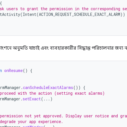
{
sk users to grant the permission in the corresponding se
tActivity
(
Intent
(
ACTION_REQUEST_SCHEDULE_EXACT_ALARM
))
ংশনে অনুমতি যাচাই এবং ব্যবহারকারীর সিদ্ধান্ত পরিচালনার জন্য 
n
onResume
()
{
armManager
.
canScheduleExactAlarms
())
{
proceed with the action (setting exact alarms)
rmManager
.
setExact
(...)
permission not yet approved. Display user notice and gra
degrade your app experience.