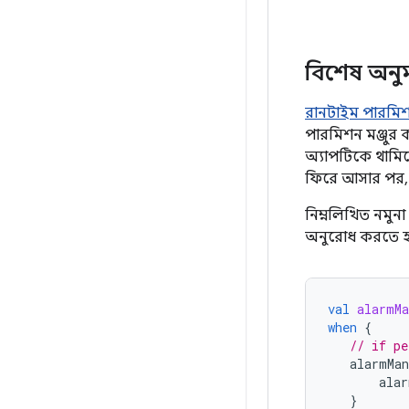
বিশেষ অনু
রানটাইম পারমি
পারমিশন মঞ্জুর 
অ্যাপটিকে থামিয়
ফিরে আসার পর,
নিম্নলিখিত নমু
অনুরোধ করতে হ
val
alarmMa
when
{
// if pe
alarmMan
alar
}