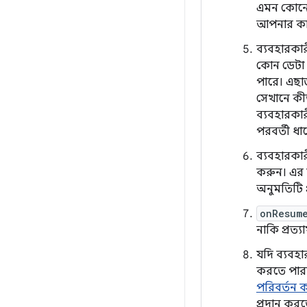
এমন কোনো 
আপনার কা
ব্যবহারকার
কোন ডেটা 
পারে। এছাড
সেখানে কীভা
ব্যবহারকার
পরবর্তী ধা
ব্যবহারকার
করুন। এর জ
অনুমতিটি 
onResum
নাকি প্রত্
যদি ব্যবহ
করতে পারব
পরিবর্তন 
প্রদান কর