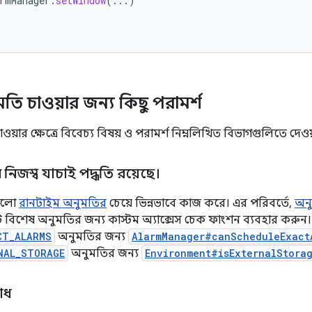
rmManager
.
setWindow
(...)
তি চাওয়ার জন্য কিছু পরামর্শ
য়ার ক্ষেত্রে বিবেচ্য বিষয় ও পরামর্শ নিম্নলিখিত বিভাগগুলিতে দেওয
র নিজস্ব যাচাই পদ্ধতি রয়েছে।
গুলো
রানটাইম অনুমতির
চেয়ে ভিন্নভাবে কাজ করে। এর পরিবর্তে,
অনু
টি বিশেষ অনুমতির জন্য কাস্টম অ্যাক্সেস চেক ফাংশন ব্যবহার করুন।
CT_ALARMS
অনুমতির জন্য
AlarmManager#canScheduleExact
NAL_STORAGE
অনুমতির জন্য
Environment#isExternalStora
রোধ