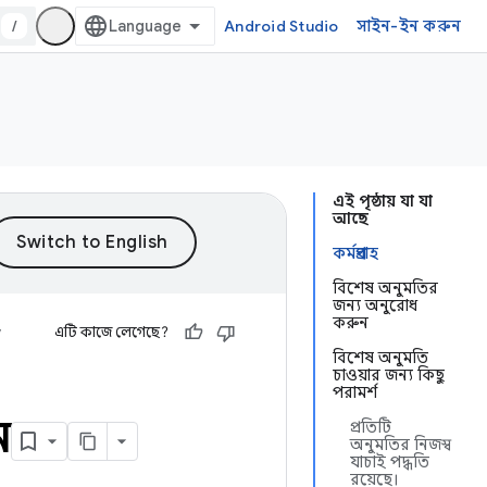
/
Android Studio
সাইন-ইন করুন
এই পৃষ্ঠায় যা যা
আছে
কর্মপ্রবাহ
বিশেষ অনুমতির
জন্য অনুরোধ
করুন
y
এটি কাজে লেগেছে?
বিশেষ অনুমতি
চাওয়ার জন্য কিছু
পরামর্শ
ন
প্রতিটি
অনুমতির নিজস্ব
যাচাই পদ্ধতি
রয়েছে।