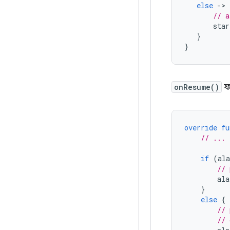
else
-
>
// a
star
}
}
onResume()
ফা
override
fu
// ...
if
(
al
// 
ala
}
else
{
// 
// 